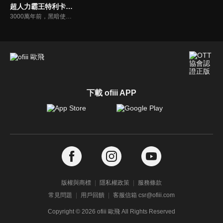
超人力霸王特利卡(中文版)
3000萬年前，黑暗使世界深陷於恐怖裡，而光之巨人將其封印在遙遠的宇宙之中。 用盡力量的光之巨人便沉眠於紅色星球上。隨著時間流逝…在地球和平同盟TPU繁忙於成立專業小組GUTS-SELECT時, 真中劍悟做為一位植物學家在已開發的火星上安穩地生活著。然而那份安穩的生活, 卻在某天被宣布告終。
下載 ofiii APP
版權與商標
隱私權政策
服務條款
常見問題
用戶回饋
客服信箱 csr@ofiii.com
Copyright ©
2026
ofiii 歐飛 All Rights Reserved