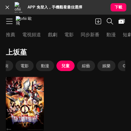
APP 免登入，手機觀看最佳選擇
下載
推薦
電視頻道
戲劇
電影
同步新番
動漫
短
上坂堇
戲劇
電影
動漫
兒童
綜藝
娛樂
Goo