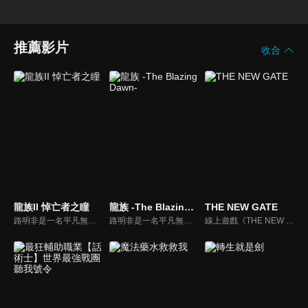
推薦影片
收合
龍族II 悼亡者之瞳
龍族 -The Blazing Dawn-
THE NEW GATE
路明非是一名平凡無奇的高中生。某天，他突然收到了一封來自異國學校的神祕的入學邀請函。儘管他被學校優渥的待遇給吸引，但他卻還是無法下定決心——因為他未能割捨自己對女同學雯雯的心意。就在這時，前來說服他入學的學姐諾諾提出了一個建議。
路明非是一名平凡無奇的高中生。某天，他突然收到了一封來自異國學校的神祕的入學邀請函。儘管他被學校優渥的待遇給吸引，但他卻還是無法下定決心——因為他未能割捨自己對女同學雯雯的心意。就在這時，前來說服他入學的學姐諾諾提出了一個建議。
線上遊戲《THE NEW GATE》。因玩家數眾多而熱鬧至極的虛擬世界突然發生劇變，將人們囚禁在遊戲世界中，折磨著他們。為了打破這種痛苦的現狀，身為遊戲內最強玩家的一名青年──進決定挺身而出。阻擋在他面前的，是這個世界最強大的敵人「原初」。