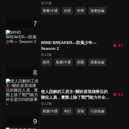
全37集
動畫/卡通
自然
科學
漫畫改編
7
WIND BREAKER—防風少年—
8.5
Season 2
全12集
動作
動畫/卡通
校園
漫畫改編
8
使人誤解的工房主~關於原英雄隊伍的
8.5
雜役人員，實際上除了戰鬥能力外全是
SSS的故事~
全12集
動畫/卡通
奇幻
冒險
小說改編
9