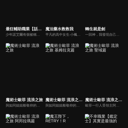
最狂輔助職業【話術士】世界最強戰團聽我號令
魔法藥水救救我
轉生就是劍
少年諾艾爾有個被稱作不滅惡鬼的英雄祖父。他崇拜祖父，立志成為最強探索者，然而他的職能卻是被評為最弱的支援職「話術士」。諾艾爾繼承祖父的遺志，透過非比尋常的努力，獲得與探索者相符的力量。然而，依舊無法彌補天生才能造成的差距──但他那無與倫比的才智開花結果，讓他找到了通往最強的道路。那就是尋找夥伴，創建最強的組織，並率領這個組織──思索策略，玩弄敵人，率領夥伴，往遙遠的高峰前進。最狂的「話術士」將不擇手段開闢通往最強的道路。
平凡的高中女生‧小楓，在一條陌生的小巷裡醒了過來。那裡是個有著獸人、精靈與龍的不可思議異世界。小楓注意到自己背的背包裡，多了一本前所未見的書。那本書只要唸出「生成」，就能製作出魔法藥水，真是不可思議！對於被拋到異世界的小楓而言，這些生成的魔法藥水成了維繫生活的依靠。
一回神，我發現自己已經轉生至異世界了。不是作為普通人類，而是一把劍。再往周圍環顧，原來這裡是個魔物猖獗，險象環生的草原地帶。覺得性命受到威脅的主角，運用讓自己身體飄浮的能力，逐步獵殺魔物。就在這時，主角為了休息而插進地面的瞬間，能力居然破功，動彈不得。
魔術士歐菲 流浪之旅
魔術士歐菲 流浪之旅 基姆拉克篇
魔術士歐菲 流浪之旅 聖域篇
與如同姐姐般敬仰的《天魔之魔女》阿莎莉以及其他夥伴，一同來到魔術士培養機關《牙之塔》進行修行的奇利男謝洛。在那天，他看見了阿莎莉化身為龍形怪物。於是，為了拯救能改變命運之劍並尋找失蹤的她，奇利男謝洛改名為歐菲，走出《牙之塔》並開始了冒險旅程。自那之後過了五年歐菲終於與阿莎莉再會。
與如同姐姐般敬仰的《天魔之魔女》阿莎莉以及其他夥伴，一同來到魔術士培養機關《牙之塔》進行修行的奇利男謝洛。在那天，他看見了阿莎莉化身為龍形怪物。於是，為了拯救能改變命運之劍並尋找失蹤的她，奇利男謝洛改名為歐菲，走出《牙之塔》並開始了冒險旅程。自那之後過了五年歐菲終於與阿莎莉再會。
歐菲一行人受領主阿爾瑪蓋斯特邀請來到了「最近之域」。「最近之域」為了守住人類族，打算攻進龍族的「聖域」。但是貴族聯盟旗下的魔術士組織「十三使徒」，卻將兩者都視為危險而打算消滅。大陸的滅亡逐漸逼近。為了阻止滅亡，阿莎莉將所有相關人士聚集到了「聖域」。