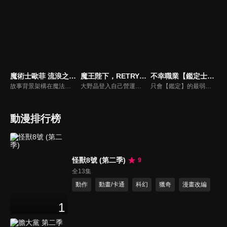
魔術士歐菲 流浪之旅 阿邦拉瑪篇
魔王陛下，RETRY！R
不幸職業【鑑定士】其實是最強的
故事背景架構在魔法世界上，主角歐菲為了拯救對他而言有如姊姊般的阿莎莉而展開冒險旅程。結束在基姆拉克教會總部的戰鬥後，歐菲一行人前往雷吉波恩溫泉小鎮休息。路途中卻不小心弄丟行李，只好在民宿打工換宿。過程中歐菲他們也逐漸地接觸到溫泉小鎮的陰暗面…
大野晶登入自己營運的「INFINITY GAME」的大頭目「魔王・九內伯斗」後，就直接被傳送到異世界去。他與在異世界遇到的神秘少女「亞可」和聖女「露娜」等遊戲中的部下與異世界夥伴們，一步步地穩固在異世界的勢力，同時踏上尋找回到現實世界的嶄新旅程。以「魔王」為中心的故事再度展開......！
只會【鑑定】的最弱職業，也是最不幸的職業──【鑑定士】。身為鑑定士的艾因被夥伴戲稱為「撿垃圾的」，遭受悽慘不公的對待。自卑不已的他每天都過著卑微的生活。然而，艾因的命運因為與【世界樹】的精靈尤莉，以及守護精靈尤莉的賢者烏爾蘇拉相遇，出現了重大的轉變。從尤莉手中獲得【精靈的義眼】後，艾因接受了烏爾蘇拉的特訓，並漸漸累積了實力。為了實現尤莉的願望，讓她見到其他世界樹的姐妹，艾因於是踏上了旅途。與生俱來的善良本性再加上新獲得的勇氣，讓艾因一路克服各種困難。
動漫排行榜
怪獸8號 (第二季)
9
全13集
動作
動畫/卡通
科幻
獵奇
漫畫改編
1