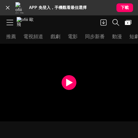
APP 免登入，手機觀看最佳選擇
下載
推薦
電視頻道
戲劇
電影
同步新番
動漫
短