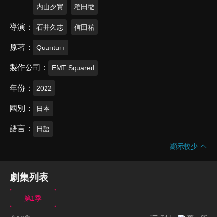
内山夕實
稻田徹
導演
石井久志
信田祐
原著
Quantum
製作公司
EMT Squared
年份
2022
國別
日本
語言
日語
顯示較少
劇集列表
第1季