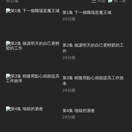
全12集
列表
舊→新
第1集 下一個職場是魔王城
24
分鐘
第2集 做讓明天的自己更輕鬆的工
作
24
分鐘
第3集 稍微用點心就能提高工作效
率
24
分鐘
第4集 地獄的酒會
24
分鐘