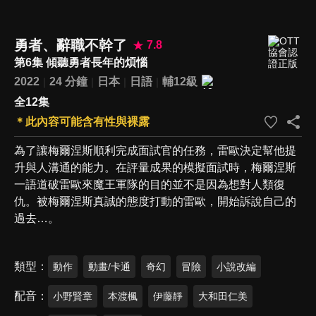
勇者、辭職不幹了
7.8
第6集 傾聽勇者長年的煩惱
2022
24 分鐘
日本
日語
輔12級
全12集
＊此內容可能含有性與裸露
為了讓梅爾涅斯順利完成面試官的任務，雷歐決定幫他提
升與人溝通的能力。在評量成果的模擬面試時，梅爾涅斯
一語道破雷歐來魔王軍隊的目的並不是因為想對人類復
仇。被梅爾涅斯真誠的態度打動的雷歐，開始訴說自己的
過去…。
類型
動作
動畫/卡通
奇幻
冒險
小說改編
配音
小野賢章
本渡楓
伊藤靜
大和田仁美