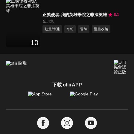
正義使者-我的英雄學院之非法英雄
8.1
全13集
動畫/卡通
奇幻
冒險
漫畫改編
10
下載 ofiii APP