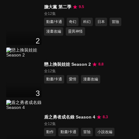
膽大黨 第二季
9.5
全12集
動畫/卡通
奇幻
科幻
日本
冒險
漫畫改編
靈異神怪
2
戀上換裝娃娃 Season 2
8.8
全12集
動畫/卡通
愛情
漫畫改編
3
盾之勇者成名錄 Season 4
8.3
全12集
動作
動畫/卡通
冒險
小說改編