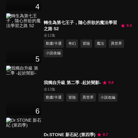
4
轉生為第七王子，隨心所欲的魔法學習
9.4
之路 S2
全12集
動畫/卡通
奇幻
冒險
魔法
異世界
小說改編
5
我獨自升級 第二季 -起於闇影-
9.8
全13集
動畫/卡通
冒險
異世界
小說改編
6
Dr.STONE 新石紀 (第四季)
8.7