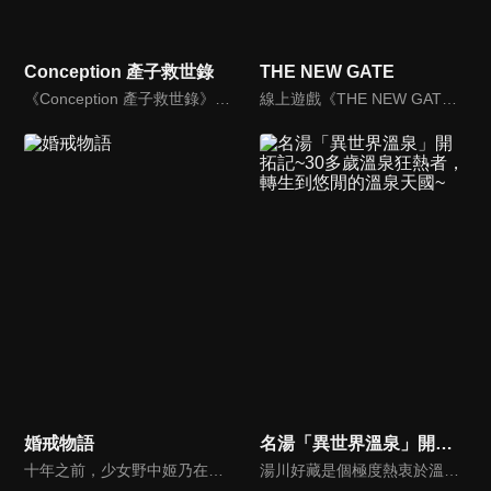
Conception 產子救世錄
THE NEW GATE
《Conception 產子救世錄》是 Spike 發行的一款遊戲，遊戲主人公弓削齋宮借住在青梅竹馬兼表親的粉月真晝家，而在高中畢業典禮當天，真晝把齋叫了出去。而且還做出了衝擊性的告白，「我······好像懷孕了······！」
線上遊戲《THE NEW GATE》。因玩家數眾多而熱鬧至極的虛擬世界突然發生劇變，將人們囚禁在遊戲世界中，折磨著他們。為了打破這種痛苦的現狀，身為遊戲內最強玩家的一名青年──進決定挺身而出。阻擋在他面前的，是這個世界最強大的敵人「原初」。
婚戒物語
名湯「異世界溫泉」開拓記~30多歲溫泉狂熱者，轉生到悠閒的溫泉天國~
十年之前，少女野中姬乃在一陣光芒中走進少年佐藤的生活；十年之後，聽到青梅竹馬親口像自己道別，佐藤忍不住就追隨了她的腳步，衝進光芒之中...一睜開眼，只見自己進入了奇幻故事般的世界中！還搞不清楚狀況的他，在被稱為公主的姬乃一吻之下，便成為了那個世界眾所期盼的傳說勇者：戒王！
湯川好藏是個極度熱衷於溫泉的愛好者，同時也是一位能夠憑藉嗅覺尋找溫泉源頭的「溫泉獵人」。某次，為了幫助一個鎮子振興，好藏在尋找秘湯時不慎從懸崖滑落，失去了生命。讓他在異世界重生的，是一座隱藏在岩石凹處、幽靜的小神社的稻荷神。於是，好藏與稻荷神的使者姬・繭玉小姐一同來到了異世界。好藏立刻被他的溫泉獵人本能所驅使，與繭玉小姐一起在他們發現的溫泉中共浴。正在這時，一位精靈少女出現了……。