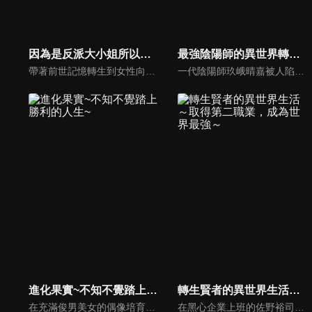
因為是反派大小姐所以養了魔王
最強陰陽師的異世界轉生記
帶著前世記憶轉生到女性向遊戲成為反派千金愛琳，發現在前面等待著她的竟是毀滅結局？！為了避免走向最壞的結果，愛琳決定攻略最終魔王克洛德，藉由與他成為戀人逆轉結局！
一代陰陽師玖峨晴嘉被人陷害，臨死前領悟到了自己所欠缺的東西並發動秘術轉生的詛咒。轉生後的他深深反省前世不夠狡猾的自己，決定要在這次的世界中幸福過日子！於是，他獲得了賽伊卡這個名字和嶄新的人生。賽伊卡雖然完全沒有魔力，但他發現異世界的魔法並不及陰陽術…誰都未曾見過的最強陰陽師挑戰的異世界幻想，就此開幕！
進化果實~不知不覺踏上勝利的人生~
轉生賢者的異世界生活～取得第二職業，成為世界最強～
在充滿俊男美女的偶像培育學園裡，柊誠一卻是又胖又醜還有強烈體臭，因此成為霸凌對象，就連被自稱是神的聲音傳送到異世界時，全班也沒有人願意與他組隊，因此只有他一人被送到充滿魔物的危險森林。在瀕臨餓死之際，聰明猴逃命時掉落的果實救了他一命，之後一路打怪升級之餘，還被一頭戰鬥力超強的母猩猩愛上了，其他受到召喚成為勇者的同學，又會面臨什麼樣的狀況呢？
在黑心企業上班的佐野裕司，使用電腦工作時突然被召喚到異世界。在異世界裡，他的職業是馴獸師，是冒險家中最倒楣的工作，然而多虧史萊姆成為他的夥伴，他讀了大量的魔導書，習得各種魔法，取得了第二種職業「賢者」，裕司得到了壓倒性的強大力量，但他卻不知道自己有多強…