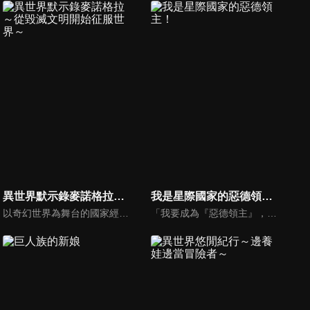
異世界默示錄麥諾格拉～從毀滅文明開始征服世界～
我是星際國家的惡德領主！
以奇幻世界為舞台的國家經營模擬遊戲《Eternal Nations》。用戶排名第一的傳說級玩家——伊良拓斗，在住院期間陷入昏迷。當拓斗清醒過來時，他發現自己竟然身處於彷彿遊戲裡的世界——伊德拉濟亞大陸。出現在那裡的，正是拓斗在《Eternal Nations》中最鍾愛的角色單位——「汙泥之阿荼」。聽到阿荼說她記得一切，拓斗下定了某個決心。「──來建立我們的國家吧，只屬於我和妳的王國。」拓斗決定與阿荼一起建立名為《麥諾格拉》的邪惡國家。以個性鮮明的黑暗精靈為民，利用在這個世界堪稱外掛的遊戲系統，拓斗與英雄阿荼攜手展開國家經營之路──。
「我要成為『惡德領主』，隨心所欲地活下去！」黎恩出生於統治星際國家昂格藍德帝國邊境的伯爵家，小小年紀就成為家主，但他其實是一名轉生者。他省思了前世因為過於善良而屢屢遭到壓榨的人生，下定決心這次轉生之後要站在剝奪他人的一方，化身成為「惡德領主」來欺壓百姓！既然身處科幻世界，當然要駕駛機器人！也要學習最強劍術，目中無人橫行霸道！未來更要建立後宮，盡情享受酒池肉林！！然而，事情卻沒那麼順利──黎恩明明已經擺出了自己心目中「惡德領主」的樣子，但不知道為什麼，人民卻反而很感謝他，好感度不斷上升……！？以魔法與機器人共存的星際國家為舞台，這部超銀河規模的會錯意領地經營譚，就此隆重揭開序幕！！