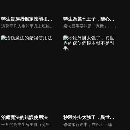
轉生貴族憑鑑定技能扭轉人生
轉生為第七王子，隨心所欲的魔法學習之路
過著平凡人生的平凡上班族，某天準備出門上班時心臟病發，醒來時已經成為異世界某個弱小貴族家的嫡子「亞爾斯」。到了這個世界，亞爾斯還是一樣平凡，只是多了能將別人的能力化為數值的「鑑定」能力。得知自己的國家轉眼就要爆發戰亂後，亞爾斯為了生存並且保護領地與領民，決定用「鑑定」能力四處網羅優秀人才，從無到有打造超強領地！
魔法最重要的是「家世」、「才能」、「努力」……。有一位熱愛魔法，卻缺乏血統和才能，最後死於非命的「凡人」魔法師。臨死前期望「想要鑽研學習更多魔法」的這個男人在轉生後，成為了擁有強大魔法血統的沙魯姆王國第七王子・洛伊德。
治癒魔法的錯誤使用法
秒殺外掛太強了，異世界的傢伙們根本就不是對手。
平凡的高中生兔里健（兔里），在回家的途中，與學生會長犬上鈴音（鈴音）和同班同學龍泉一樹（一樹）一起被突然出現的魔法陣吞沒了——。當他們回過神的時候，已經來到了異世界。3人被召喚為能夠對抗入侵王國的魔王軍的『勇者』……原本該是這樣的，但只有鈴音和一樹有勇者的資質。兔里只是被波及的而已！然而，當發現兔里具備“治癒魔法”的資質時，情況發生了翻天覆地的變化。
修學旅行途中，在巴士上睡著了的高遠夜霧，被同班同學壇之浦知千佳叫醒了，乘坐的巴士被龍襲擊了。這裡居然是異世界！在莫名其妙的情況下突然陷入危機。但是夜霧擁有著這個世界基準所無法計量的「秒殺能力」！讓全部的敵人瞬間死亡！最強主角橫空出世！