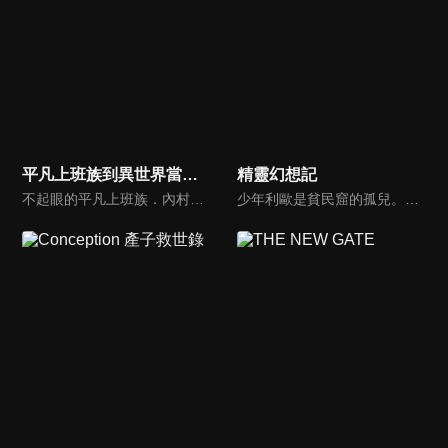
平凡上班族到異世界當上了四天王的故事
精靈幻想記
不起眼的平凡上班族．內村傳之助,某天突然被挖角人才的魔王召喚到了異世界!在現代被視為無能並降職調任到國外的我，為何會被挖角！？「吾已觀察了你過去所有的工作表現，你擁有成為四天王的價值！！」內村被來自魔王的熱情攻勢和優渥待遇打動，決心跳槽到異世界的魔王軍，然而毫無任何外掛能力，只能以上班族時期培育出的知識和經驗為武器，內村即將挑戰魔王軍的業務！
少年利歐是貧民窟的孤兒。他在七歲時某天，突然想起曾身為日本大學生「天川春人」的記憶，發現自己轉生到了劍與魔法的異世界。利歐因這份記憶，腦袋非常混亂，但也在同時意識到體內的強大魔力，使用那份魔力解決了綁架事件。此功績讓他獲得高度評價，於是破例得以進入各地貴族子女雲集的名校就讀！