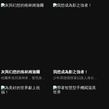
灰與幻想的格林姆迦爾
我想成為影之強者！
哈爾希洛回過神來，發現身處黑暗中，完全不知道自己在哪裡。身邊有一群和他一樣失去記憶的男女，而離開了地底後，等待著眾人的是一個「宛如遊戲」的世界。為求生存，哈爾希洛與自己有著相同境遇的夥伴們組成隊伍，以義勇兵見習者的身份踏入了這個世界—「格林姆迦爾」。沒有人知道未來會遇見什麼……
少年席德憧憬著以路人身分隱藏自身力量，不為人知地介入故事，展現實力的「影之強者」。轉生到異世界後，企圖充分享受這種設定的席德，為了擊潰妄想中的敵人「黑暗教團」而暗中大顯身手。然而，這個教團似乎真的存在……？同時，因為他順勢收為部下的少女們「會錯意」，席德在一無所知的狀態下成了真正的「影之強者」，一行人建立起來的「闇影庭園」，將殲滅這世上的黑暗。