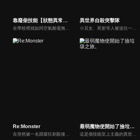
靠廢柴技能【狀態異常】成為最強的我將蹂躪一切
異世界自殺突擊隊
在學校裡就如同空氣般毫無存在感的高中生—三森燈河，與同班同學一起被視為勇者召喚到了異世界。在女神薇希斯的鑒定下，同學們逐一被斷定出擁有S級或A級的能力，其中卻只有燈河被宣告是最低級別的E級，成為了被「廢棄」的對象。被遺棄至存活機率為零的遺跡中的燈河，決定運用被視為廢柴技的「狀態異常 」來試著逃出遺跡。
小丑女、死射等人被送往一個充滿劍與魔法的「異世界」！剛抵達，他們就被士兵抓住送進監獄。脖子上的炸彈將在72小時後爆炸…。經過談判，他們必須擊敗帝國軍。別無選擇！逃跑會立即死亡！任務失敗也會死亡！背負著生死攸關的任務，他們能否生存下來？！「自殺突擊隊」驚心動魄的冒險故事開始了！
Re:Monster
最弱魔物使開始了撿垃圾之旅。
在突然被一名跟蹤狂刺殺後，哥布朗醒來時發現自己轉生成為了最弱的哥布林。依靠越吃越強的【吸食能力】，他完成了異常的進化，並迅速君臨了哥布林社會的頂點——在這個弱肉強食的異世界，他與一群有能力的夥伴一起展開了痛快的下克上逆襲求生！怪物轉生奇幻故事悄然興起！！
這是個技能至上主義的異世界。少女艾維轉生為膽小卻溫柔的魔物使（tamer），卻因為是最弱的無星而有生命危險，為了生存只好踏上旅程。她在旅途中唯一收服的魔物，是最弱小的軟爛史萊姆「小空」。對同為最弱的２人（隻）而言，魔物橫行的異世界似乎太過嚴酷……沒想到——？