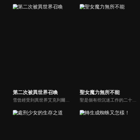
第二次被異世界召喚
聖女魔力無所不能
雪曾經受到異世界艾克列爾召喚，並順利平定戰亂，為那個世界帶來和平。 然而戰事結束後，他卻轉生回原本的世界，重新展開了第二次的人生。 後來，成為高中生的雪竟再次被召喚回艾克列爾。此時的艾克列爾自他離開後只過了五年，世界再次浮現戰亂的徵兆……
聖是個有些沉迷工作的二十幾歲上班族，這天晚上她加班回家，突然被一陣光包圍，結果以「聖女」的身分，被召喚到異世界。而且被召喚的居然有兩個人!?聖活用自己原本就喜歡植物這點，進入藥用植物研究所，以普通人的身分開始工作。她受到約翰所長和裘德前輩的幫助，慢慢學習製作藥水和使用魔力。但她做出來的東西，效果都比別人多出五成，原來她在不知不覺間，發揮了「聖女」的能力。