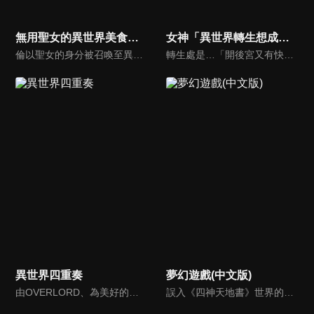
無用聖女的異世界美食之旅 憑藉隱藏技能召喚露營車
女神「異世界轉生想成為什麽」我「勇者的肋骨」
倫以聖女的身分被召喚至異世界，卻因為技能毫無用處而遭到驅逐。然而，她的技能正是在特殊環境下才能發揮真正價值的超實用技能！倫使用「露營車（Motor House）」技能召喚出她嚮往的露營車，踏上旅途──！ 喜歡戶外活動的她熱血沸騰，挑戰第一次在異世界釣魚，從河上飄過來的……卻是鬼龍（Dragur）冒險者！倫將他救上來，招待他用剛釣到的魚做的料理，對方誠懇地拜託她「求妳來我的隊伍掌廚！」……？
轉生處是…「開後宮又有快樂結局的開掛勇者…的肋骨」！？顛覆動畫常識的異世界轉生動畫誕生了！除了動畫之外，還會用定格動畫、人偶劇、真人拍攝等打破常規的手法呈現，為大家獻上冷淡的異世界轉生負責人「女神大人」與重複進行奇葩轉生的主角「我」的痛快異世界轉生記！
異世界四重奏
夢幻遊戲(中文版)
由OVERLORD、為美好的世界獻上祝福！、Re:從零開始的異世界生活、幼女戰記、盾之勇者成名錄五部轉生異世界輕小說一起演出的電視動畫。角色們紛紛迷你化變成二頭身，準備好來大鬧一場了。在某天出現了一個神秘的按鈕，按下去之後，就會被召喚到另一個世界，與從其他異世界被召喚來的人聚集在一起 …
誤入《四神天地書》世界的女主角們分別成為四個不同國家裡代表該國所屬之神的巫女。女主角們必須集結自己所屬的七星士，召喚出神明（神獸）拯救國家。其中，女主角夕城美朱被當作是紅南國的「朱雀巫女」，而美朱與自己手下「朱雀七星士」之一鬼宿發展出一段戀愛故事。