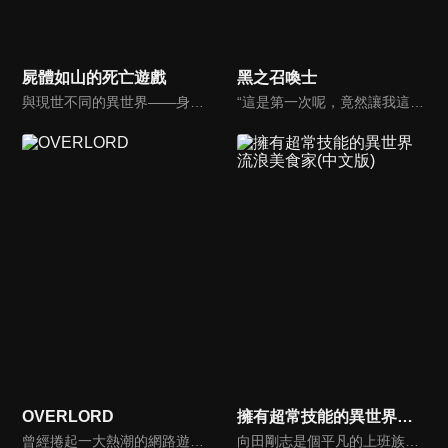
屍體如山的死亡遊戲
黑之召喚士
與現世不同的異世界——身經百戰的老兵「災厄殲滅者」賭上世界跟自身的存亡，在和稀代的死靈使「屍神殿」的較量中擊敗了對方。——隨後，舞台轉移到了新宿。衝擊性的異世界轉生黑暗幻想故事，開幕！！
“這是第一次呢，竟然讓我這個神來當他的手下。”凱爾文醒來後發現自己轉生到了異世界。而且，他將異世界嚮導同時也是那個世界的女神認作了自己的屬下。用前世記憶作為交換，得到超高等級的召喚技能與魔法技能的凱爾文，開始了冒險者的生活。
OVERLORD
擁有超常技能的異世界流浪美食家(中文版)
曾經捲起一大熱潮的網路遊戲《YGGDRASIL》安靜地迎來了停服——本來應該是這樣。但，遊戲的結束時間已經過了，卻無法登出遊戲。NPC們突然擁有了自己的意志。無法看見公會以外的異世界正在擴張。 現實世界中愛好遊戲的孤獨青年變身為骸骨姿態的最強大魔法使·飛鼠，他所率領的公會「安茲·烏爾·恭」揭開了傳說的序幕。
向田剛志是個平凡的上班族，某天突然被召喚到了異世界。他成了異世界的居民後，固有技能是「網路超市」。這是個乍看之下很窮酸的技能……他一時失望不已，但利用這個技能取得的現代食品卻在異世界發揮超常效果！？