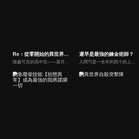
Re：從零開始的異世界生活 新編集版
遲早是最強的鍊金術師？
隨處可見的高中生——菜月昴，正要從便利商店回家時，突然發覺自己來到了異世界。在人生地不熟的狀況下突然來到了異世界後，向昂伸出援手的，是名美麗的銀髮少女。為了報答這名少女將自己從絕望中拯救出來，昂決定幫忙這名少女一起找尋她要的某樣東西……。
入間巧是一名年約四十的上班族，儘管他不是勇者，卻被捲入勇者召喚的意外之中。被召喚錯的他卻因此無法回到原本的世界。在接受女神以「表達對意外的歉意為由」所給予的豐厚的加持與過度保護的支援後，就在劍與魔法的奇幻世界『米魯多嘉魯多』再次開啟人生。「戰鬥職業絕對不適合我」巧只想要一份平凡的生產職業，過一個與戰鬥無緣，平穩又樸實的異世界生活，但是事與願違，他被賦予的「煉金術」技能，是小到聖劍大到天上飛的飛船，什麼都做得出來的超最強技能......！他利用偶然獲得的作弊技能，做生意大賺特賺、對戰則是所向無敵的狀態！？明明沒想過卻成為了最強的鍊金術師的溫馨(?)異世界冒險奇譚就此開啟！