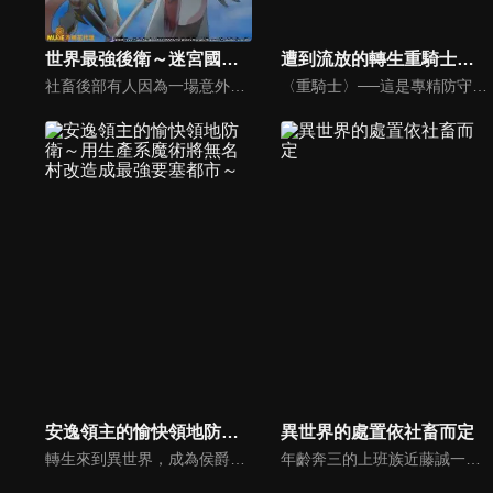
世界最強後衛～迷宮國的新人探索者～
遭到流放的轉生重騎士憑藉遊戲知識大開無雙
社畜後部有人因為一場意外事故，轉生到了被稱為「迷宮國」的異世界。在那裡，成為迷宮探索者的有人，獲得的竟是不明職業「後衛」。那是兼具攻擊和防禦，以及治療能力的萬能支援職！與神秘的亞人傭兵少女、轉生前的美女上司，以及一群個性鮮明的夥伴們一起，有人一步步爬升迷宮國的序列！「──各位，我來『支援』！」他的支援，強化了力量與情誼──最強支援職的冒險譚，正式揭幕！
〈重騎士〉──這是專精防守，吸引敵人攻擊並保護同伴的職業。然而，和其他防禦職業相比，兼任其他工作的能力較差，攻擊能力也弱到甚至無法正常提升等級。因此──是公認比「冷門」還悽慘的「缺陷」職業。埃爾瑪生於代代繼〈劍聖〉血脈的艾德梵伯爵家，身為繼承人，卻在重要儀式〈祝福儀式〉上顯現出人稱「缺陷」職業的〈重騎士〉，不僅被奪走下任家主的位子，還慘遭流放。然而就在此時，他找回了前世的記憶，並意識到這個世界，與他前世沉迷不已的虛擬實境線上遊戲《魔法世界》一模一樣。而且，埃爾瑪非常清楚。＜重騎士＞，才是最強的職業……！被伯爵家流放而成為一名冒險者的埃爾瑪，決定充份活用前世的知識，在這個世界展開高效率攻略。
安逸領主的愉快領地防衛～用生產系魔術將無名村改造成最強要塞都市～
異世界的處置依社畜而定
轉生來到異世界，成為侯爵家四男的范恩，從小就被稱為神童，大家都期待他將來能飛黃騰達。然而他八歲時被賦予的能力，卻是在那個世界被認為「派不上用場」的「生產系魔術」！范恩因此被認定不配當貴族，被父親蓋上失敗的烙印並逐出家門，派往無名的邊境村落擔任領主。然而這個被稱為「無用適性」的生產系魔術，卻蘊藏著只要有材料就什麼都能生產、超乎常理的可能性……。「將這個村子打造成我喜歡的樣子吧，好讓我度過安逸的快樂生活吧！」然後這小小的貧窮村落，開始漸漸發展成為各式各樣的人們聚集的巨大都市――！？
年齡奔三的上班族近藤誠一郎某天被捲入聖女召喚儀式，轉移到異世界的羅馬尼王國。誠一郎不分晝夜工作的社畜韌性已經深入骨髓，他在異世界也要求有個工作，於是來到王宮會計課工作。當誠一郎每天忙著重整會計課，他拿到了一瓶「疲勞四散營養藥水」。多虧那種營養藥水，消除了始終纏身的身體不適和疲勞，誠一郎很是感激。然而，誠一郎對異世界的魔素沒有耐受性，因為副作用命懸一線！為了獲救，必須請有魔力的人「讓自己習慣魔力」。誠一郎因此將身體交給人稱「冰之貴公子」的第三騎士團團長亞雷斯──