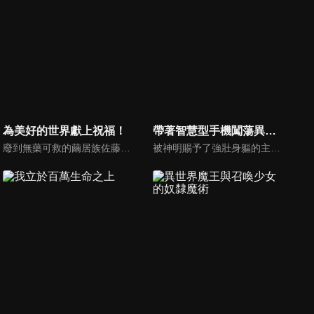
為美好的世界獻上祝福！
帶著智慧型手機闖蕩異世界
廢到無藥可救的繭居族佐藤和真，轉生到了跟RPG遊戲畫面一模一樣的異世界，與作為特別附贈品一起同行、智商和運氣都差到教人傻眼地步的女神 阿克婭，姑且組成了一支（看起來）人模人樣的隊伍，引發接二連三的問題！
被神明賜予了強壯身軀的主人公，擁有可以在異世界使用的智能手機。他與形形色色的人邂逅，結交越來越多的夥伴，在此期間，竟無意間知曉了這個世界的秘密。於是，他継承了古代文明的遺產，和性格迥異的女生們在諸位遊手好閒的世界之王的幫助下，開始了他們輕鬆的巡遊世界之旅。