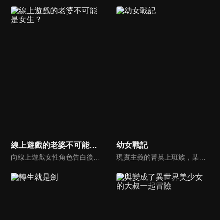
線上遊戲的老婆不可能是女生？
幼女戰記
向線上遊戲女性角色告白後而發現是人妖，有著這段不為人知的黑歷史的少年英騎，有天被線上遊戲的女角色告白。原以為歷史重演，但線上遊戲的老婆亞子，卻是如假包換的美少女，而且竟還不懂得區分現實與遊戲？一直黏到線上遊戲裡的老公身上。為了糾正如此可惜又危險的亞子，英騎和公會的同伴們挺身而出。
現實主義的菁英上班族，某天在神的失控與強求之下轉生到了異世界，成為名為提古雷查夫的幼女。在這運用魔導寶珠等魔導兵器且飄著硝煙的戰爭世界，帶著口齒不清的話語，她將徹底發揮才能與生前的知識來擊墜敵軍。