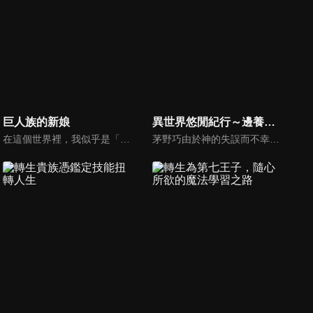
巨人族的新娘
異世界悠閒紀行～邊養娃邊當冒險者～
在這個世界裡，我似乎是「既纖細又夢幻」的存在……！？晃一突然被召喚到了異世界。那居然是個比自己還要巨大許多的種族所居住的巨人之國。第一王子凱烏斯熱切說「希望你成為我的新娘，幫我生下孩子」並向晃一求婚！巨人族王子250cm×現代籃球社男子180cm！有著70cm身高差的異世界召喚BL，在此誕生！
茅野巧由於神的失誤而不幸喪命，因此轉生。在獲得各種技能，被送到異世界後，他身處在有魔物潛伏的危險森林裡。巧在森林裡發現了一對應是雙胞胎的年幼男童及女童，他將兩個孩子分別命名為亞倫和艾蓮娜後收養了他們。巧雖然很驚訝他們能靠格鬥術輕鬆地打倒魔物，在抵達城鎮後仍為了生活，去冒險者公會登記成為了冒險者。守護著亞倫和艾蓮娜的成長，悠哉的冒險者生活就此揭開序幕！