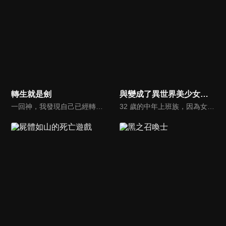
轉生就是劍
與變成了異世界美少女的大叔一起冒險
一回神，我發現自己已經轉生至異世界了。不是作為普通人類，而是一把劍。再往周圍環顧，原來這裡是個魔物猖獗，險象環生的草原地帶。覺得性命受到威脅的主角，運用讓自己身體飄浮的能力，逐步獵殺魔物。就在這時，主角為了休息而插進地面的瞬間，能力居然破功，動彈不得。
32 歲的中年上班族，因為女神的關係轉生到異世界而且變成了美少女？！而變成美少女的她，將與帥哥好友 神宮寺司一起踏上打倒魔王拯救世界的旅程。