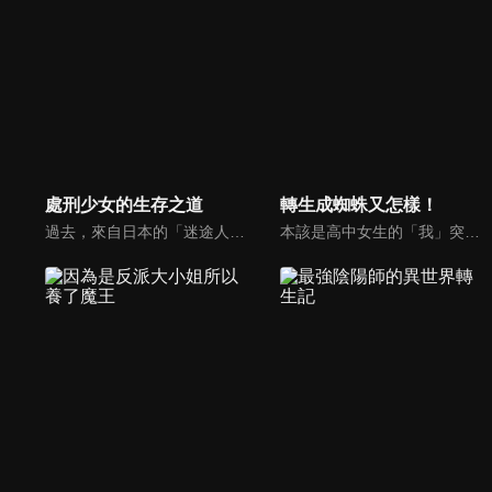
處刑少女的生存之道
轉生成蜘蛛又怎樣！
過去，來自日本的「迷途人」曾給世界帶來重大災害。他們是曾在過去給世界招來毀滅災害的「禁忌」，需在不為人知之前處刑。瑪瑙是以處決「迷途人」為生的「處刑人」，某天，他與日本少女燈里相遇了。瑪瑙本想像平常那樣執行任務，卻因燈里的「某個能力」而任務失敗。為了確切執行處刑燈里的任務，瑪瑙帶著她來到加姆大聖堂，那裡是一個任何異世界人可能被殲滅的儀式場合。看著不知這趟旅程是為了殺她而成行，單純享受著旅行的燈里，瑪瑙心中似乎開始起了變化。這便是她為了殺她的故事……。
本該是高中女生的「我」突然間來到了一個幻想世界並轉生成了蜘蛛怪物。而且還誕生在一個兇惡魔物們四處橫行的地下城裡。能夠依靠的就只有人類的智慧和非同尋常的樂觀心態，利用蜘蛛網和陷阱打倒比自己強大許多的怪物，不斷生存下去……。生為底端種族•卻擁有最強心理素質的女性迷宮生存劇就此開幕！