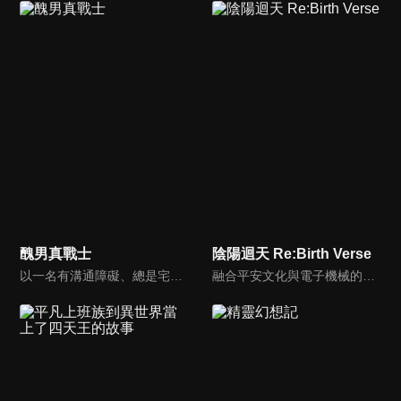
醜男真戰士
陰陽迴天 Re:Birth Verse
以一名有溝通障礙、總是宅在家的青年吉岡繁。某日，他嘗試了前往異世界的方法後，面前出現了能決定自己能力值的狀態畫面。「容貌 -255」、「摸到女生會 HP 爆減」……以眾多不利「設定」作為交換條件，前業務員繭居族吉岡繁，將在異世界獲得何種能力？宇宙無敵最強「醜男」的異世界冒險譚就此展開。
融合平安文化與電子機械的異世界——「電祇平安京」為舞台。講述不良高中生業平猛因意外事故而跑到了電祇平安京，並在夢中反覆見到的神秘少女月宮相遇。就在此時，他們遭到被稱為怨人的怪物襲擊而喪命。然而，猛卻在下一瞬間於電祇平安京再度甦醒，察覺到自己進行了時光回溯。為了改變月宮死亡的未來，他決定向安倍晴明學習陰陽術，成為陰陽師並奮戰到底。