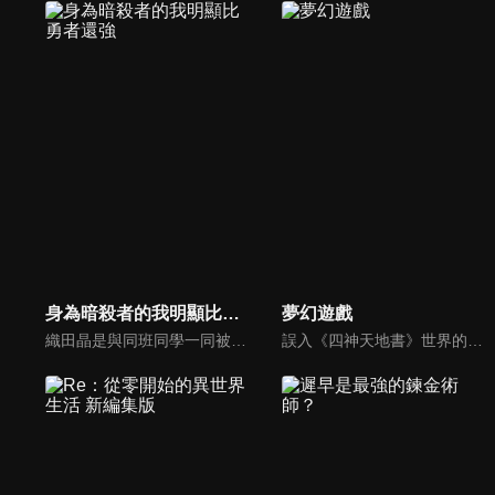
身為暗殺者的我明顯比勇者還強
夢幻遊戲
織田晶是與同班同學一同被召喚到異世界的高中生。所有同班同學皆因召喚被賦予了外掛能力，而他生來存在感稀薄，獲得了平凡的「暗殺者」能力。然而，他明明只是個「暗殺者」，能力值卻輕輕鬆鬆凌駕最強的職業「勇者」──！？晶對主導召喚的國王的言行存有疑慮，因此隱藏自己的存在，揭穿了他的陰謀，沒想到卻被冠上莫須有之罪，遭到追殺。發誓要對國王復仇的他，逃入從未有人涉足的迷宮深層，並在那裡邂逅一名妖精少女艾蜜莉亞——。這是個獲得「暗殺者」能力的少年，與妖精少女相遇，成為真正「暗殺者」的故事。
誤入《四神天地書》世界的女主角們分別成為四個不同國家裡代表該國所屬之神的巫女。女主角們必須集結自己所屬的七星士，召喚出神明（神獸）拯救國家。其中，女主角夕城美朱被當作是紅南國的「朱雀巫女」，而美朱與自己手下「朱雀七星士」之一鬼宿發展出一段戀愛故事。