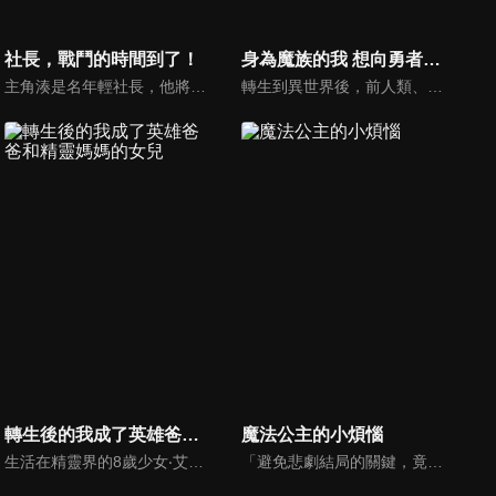
社長，戰鬥的時間到了！
身為魔族的我 想向勇者小隊的可愛女孩告白
主角湊是名年輕社長，他將肩負起攻略地下城、討伐魔獸、收集寶物、發展公司四項業務，以邁向No.1團隊為目標而努力。
轉生到異世界後，前人類、現魔族的陽樹，如今身處一個既不上不下──魔王部下──的中途半端職位，負責執行打倒勇者們的任務。某日，他在魔王城中與攻進城來的勇者小隊正面對峙……。「……糟糕，一整個超對我胃口。」沒想到的是，他竟然對勇者隊伍中的僧侶・賽西莉亞一見鍾情了！認真應戰的表情也好、每一個舉止動作也好，全部都超可愛！簡直像天使一樣！就這樣下定決心要去告白的陽樹，然而──？在人類與魔族交織而成的異世界裡，將要展開的是本世異世界最純粹、還帶點中二風味的，「戀愛喜劇」幻想物語！
轉生後的我成了英雄爸爸和精靈媽媽的女兒
魔法公主的小煩惱
生活在精靈界的8歲少女‧艾倫，原本是現代日本的科學家轉生成的。擁有能任意化合物質、自由改變結構排列的作弊級技能。而父親‧羅維爾是拯救過國家的傳說英雄，母親‧奧莉真則是萬物之母、精靈女王！一家人在精靈界過著平穩的日子，卻因羅維爾與艾倫為修行造訪人間界，被捲入王家的陰謀──面對意圖將精靈之力納為己有的拉比西耶爾王子計謀，艾倫將以前世知識與壓倒性外掛迎擊！「腹黑先生的宣戰布告呢，我奉陪到底！」最強才女的痛快舌戰奇幻！
「避免悲劇結局的關鍵，竟然是贏得冷酷爸爸的心！？」在魔法之國．歐貝利亞帝國誕生的皇女阿塔娜西亞。擁有能夢見自己未來的神奇力量。自她出生以來一直父親——皇帝克洛德所冷落，孤獨地在紅寶石宮長大。某天，阿塔娜西亞夢到了自己在18歲生日那天，會被父親流放的未來。「我絕對不接受這種未來！！」為了改變命運，年幼的阿塔娜西亞下定決心展開了行動。小公主改寫命運的奇幻故事，現在即將開始！