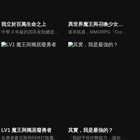
我立於百萬生命之上
異世界魔王與召喚少女的奴隸魔術
中學 3 年級的四谷友助總是特立獨行，沒有參加社團，不交朋友，喜歡獨自行動。某天放學後，四谷突然被捲進了異世界，在那裡遇見的竟是兩位同班的女同學──新堂衣宇和箱崎紅末，新堂是品學兼優、外表亮麗的班上風雲人物，箱崎則是體弱多病、存在感薄弱的女生。接下來，三人的冒險就此展開……不過在那之前，卻冒出了只有半張臉的人……
坂本拓真，MMORPG『Cross Reverie』之中被其他玩家視為『魔王』的人物。有一天，他竟然以遊戲中的身分被召喚至異世界，遇到了兩個堅稱自己才是『召喚主』的少女。兩名少女對拓真施展馴服召喚獸的奴隸法術，卻因此啟動了拓真的特殊能力『魔術反射』，變成奴隸的人反而是兩名少女！這下子拓真可傷腦筋了，他雖然是最強的魔術師，卻完全沒有溝通能力，最後竟然在自暴自棄的情況下借用遊戲中的經典台詞。『我很強？那當然，我可是Diablo…眾人口中的魔王！』
LV1 魔王與獨居廢勇者
其實，我是最強的？
在勇者麥克斯和同伴打敗魔王的十年之後，魔王從沉睡中甦醒並且威風不再。魔王急著找麥克斯復仇，卻發現麥克斯成了獨居在公寓套房裡的廢人，不但變得個性懶散、外表邋遢，還有諸多負面新聞。魔王起初瞧不起麥克斯自甘墮落，但在發現他實力依舊後，感到十分可惜，便搬進公寓與他同居...
「我賦予你作弊能力，讓你在異世界轉生！享受第二人生吧！？」突如女神就這麼告訴我。原本引人注目的我，突然在異世界以王子嬰兒的身份醒來。在這個魔力決定一切的世界，我獲得了壓倒性的魔力和王族的地位，「我能夠悠哉悠哉地享受家裡蹲生活！」這個想法剛湧起，我就被輕易地棄在了遙遠的森林中…