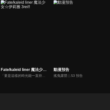
Fate/kaleid liner 魔法少女☆伊莉雅 3rei!!
動漫預告
「要是這樣的時光能一直持續下去就好了……」。同第8張職階卡中寄宿的英靈之間的激戰已落下帷幕，為了全力享受所剩無幾的暑假，伊莉雅等人再次進入了度假模式。然而，這樣的日常時光，卻無比輕易地就被打破了。伊莉雅等人火速趕到了發生異變的圓藏山中，出現在她們面前的是，一個脫離現實的怪誕人影。
搖曳露營△S3 預告