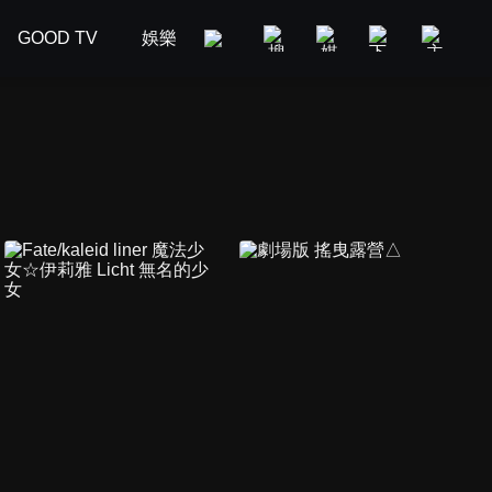
GOOD TV
娛樂
美食旅遊
新聞政論
汽車