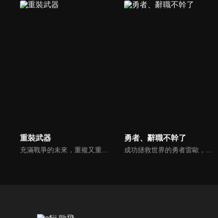
重裝武器
勇者、辭職不幹了
充滿戰爭的未來，重複又重複的殺戮中，存在著一架架超大型兵器OBJECT。以設計OBJECT為理想的學生庫溫瑟以派遣留學生的身份親自到戰場去，在那裡和OBJECT的操縱者ELITE公主殿下相遇，並且在一次作戰後，與夥伴賀維亞一同以士兵的身份對抗超大型兵器OBJECT。
成功拯救世界的勇者雷歐，因為他過強的能力，反而在和平的世界顯得格格不入被人們所畏懼。因此從聖都被放逐的他，身份以及名譽盡失的勇者，下個職場竟然是鎖定過去的死敵「魔王軍」。過去的勇者如今成為魔王軍的一員，不僅親手協助重建殘破不堪魔王軍，甚至想要重建整個世界？！