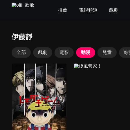
推薦
電視頻道
戲劇
伊藤靜
全部
戲劇
電影
動漫
兒童
綜