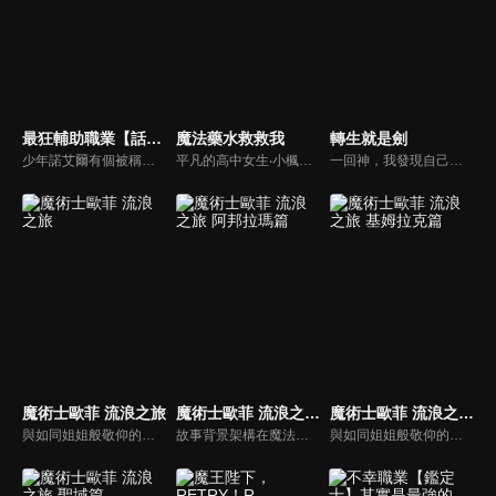
最狂輔助職業【話術士】世界最強戰團聽我號令
魔法藥水救救我
轉生就是劍
少年諾艾爾有個被稱作不滅惡鬼的英雄祖父。他崇拜祖父，立志成為最強探索者，然而他的職能卻是被評為最弱的支援職「話術士」。諾艾爾繼承祖父的遺志，透過非比尋常的努力，獲得與探索者相符的力量。然而，依舊無法彌補天生才能造成的差距──但他那無與倫比的才智開花結果，讓他找到了通往最強的道路。那就是尋找夥伴，創建最強的組織，並率領這個組織──思索策略，玩弄敵人，率領夥伴，往遙遠的高峰前進。最狂的「話術士」將不擇手段開闢通往最強的道路。
平凡的高中女生‧小楓，在一條陌生的小巷裡醒了過來。那裡是個有著獸人、精靈與龍的不可思議異世界。小楓注意到自己背的背包裡，多了一本前所未見的書。那本書只要唸出「生成」，就能製作出魔法藥水，真是不可思議！對於被拋到異世界的小楓而言，這些生成的魔法藥水成了維繫生活的依靠。
一回神，我發現自己已經轉生至異世界了。不是作為普通人類，而是一把劍。再往周圍環顧，原來這裡是個魔物猖獗，險象環生的草原地帶。覺得性命受到威脅的主角，運用讓自己身體飄浮的能力，逐步獵殺魔物。就在這時，主角為了休息而插進地面的瞬間，能力居然破功，動彈不得。
魔術士歐菲 流浪之旅
魔術士歐菲 流浪之旅 阿邦拉瑪篇
魔術士歐菲 流浪之旅 基姆拉克篇
與如同姐姐般敬仰的《天魔之魔女》阿莎莉以及其他夥伴，一同來到魔術士培養機關《牙之塔》進行修行的奇利男謝洛。在那天，他看見了阿莎莉化身為龍形怪物。於是，為了拯救能改變命運之劍並尋找失蹤的她，奇利男謝洛改名為歐菲，走出《牙之塔》並開始了冒險旅程。自那之後過了五年歐菲終於與阿莎莉再會。
故事背景架構在魔法世界上，主角歐菲為了拯救對他而言有如姊姊般的阿莎莉而展開冒險旅程。結束在基姆拉克教會總部的戰鬥後，歐菲一行人前往雷吉波恩溫泉小鎮休息。路途中卻不小心弄丟行李，只好在民宿打工換宿。過程中歐菲他們也逐漸地接觸到溫泉小鎮的陰暗面…
與如同姐姐般敬仰的《天魔之魔女》阿莎莉以及其他夥伴，一同來到魔術士培養機關《牙之塔》進行修行的奇利男謝洛。在那天，他看見了阿莎莉化身為龍形怪物。於是，為了拯救能改變命運之劍並尋找失蹤的她，奇利男謝洛改名為歐菲，走出《牙之塔》並開始了冒險旅程。自那之後過了五年歐菲終於與阿莎莉再會。