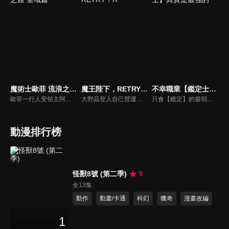
魔術士歐菲 流浪之旅 聖域篇
魔王陛下，RETRY！R
不幸職業【鑑定士】其實是最強的
歐菲一行人受領主阿爾瑪蓋斯特邀請來到了「最近之域」。「最近之域」為了守住人類族，打算攻進龍族的「聖域」。但是貴族聯盟旗下的魔術士組織「十三使徒」，卻將兩者都視為危險而打算消滅。大陸的滅亡逐漸逼近。為了阻止滅亡，阿莎莉將所有相關人士聚集到了「聖域」。
大野晶登入自己營運的「INFINITY GAME」的大頭目「魔王・九內伯斗」後，就直接被傳送到異世界去。他與在異世界遇到的神秘少女「亞可」和聖女「露娜」等遊戲中的部下與異世界夥伴們，一步步地穩固在異世界的勢力，同時踏上尋找回到現實世界的嶄新旅程。以「魔王」為中心的故事再度展開......！
只會【鑑定】的最弱職業，也是最不幸的職業──【鑑定士】。身為鑑定士的艾因被夥伴戲稱為「撿垃圾的」，遭受悽慘不公的對待。自卑不已的他每天都過著卑微的生活。然而，艾因的命運因為與【世界樹】的精靈尤莉，以及守護精靈尤莉的賢者烏爾蘇拉相遇，出現了重大的轉變。從尤莉手中獲得【精靈的義眼】後，艾因接受了烏爾蘇拉的特訓，並漸漸累積了實力。為了實現尤莉的願望，讓她見到其他世界樹的姐妹，艾因於是踏上了旅途。與生俱來的善良本性再加上新獲得的勇氣，讓艾因一路克服各種困難。
動漫排行榜
怪獸8號 (第二季)
9
全13集
動作
動畫/卡通
科幻
獵奇
漫畫改編
1