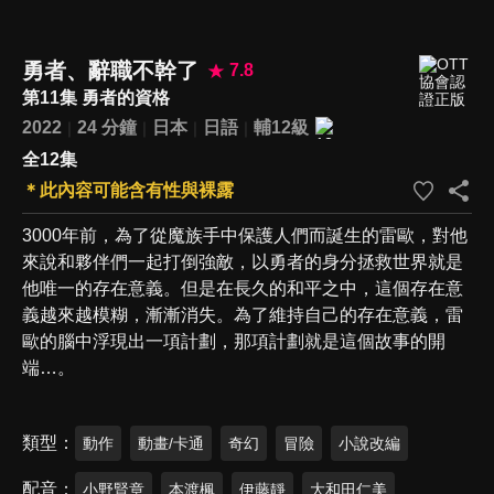
勇者、辭職不幹了
7.8
第11集 勇者的資格
2022
24 分鐘
日本
日語
輔12級
全12集
＊此內容可能含有性與裸露
3000年前，為了從魔族手中保護人們而誕生的雷歐，對他
來說和夥伴們一起打倒強敵，以勇者的身分拯救世界就是
他唯一的存在意義。但是在長久的和平之中，這個存在意
義越來越模糊，漸漸消失。為了維持自己的存在意義，雷
歐的腦中浮現出一項計劃，那項計劃就是這個故事的開
端…。
類型
動作
動畫/卡通
奇幻
冒險
小說改編
配音
小野賢章
本渡楓
伊藤靜
大和田仁美