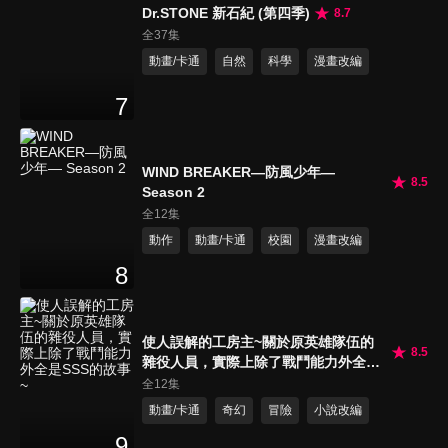
Dr.STONE 新石紀 (第四季)
8.7
全37集
動畫/卡通
自然
科學
漫畫改編
7
WIND BREAKER—防風少年—
8.5
Season 2
全12集
動作
動畫/卡通
校園
漫畫改編
8
使人誤解的工房主~關於原英雄隊伍的
8.5
雜役人員，實際上除了戰鬥能力外全是
SSS的故事~
全12集
動畫/卡通
奇幻
冒險
小說改編
9