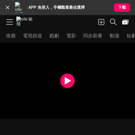
APP 免登入，手機觀看最佳選擇
下載
推薦
電視頻道
戲劇
電影
同步新番
動漫
短