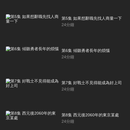
第5集 如果想辭職先找人商量一下
24
分鐘
第6集 傾聽勇者長年的煩惱
24
分鐘
第7集 好戰士不見得能成為好上司
24
分鐘
第8集 西元後2060年的東京某處
24
分鐘