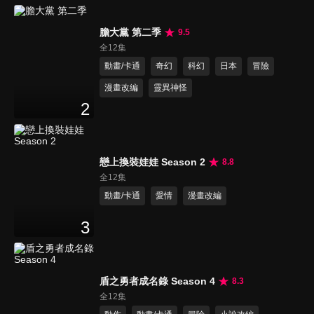
膽大黨 第二季
9.5
全12集
動畫/卡通
奇幻
科幻
日本
冒險
漫畫改編
靈異神怪
2
戀上換裝娃娃 Season 2
8.8
全12集
動畫/卡通
愛情
漫畫改編
3
盾之勇者成名錄 Season 4
8.3
全12集