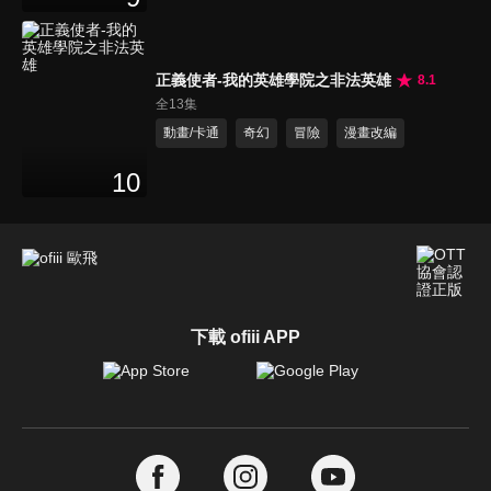
正義使者-我的英雄學院之非法英雄
8.1
全13集
動畫/卡通
奇幻
冒險
漫畫改編
10
下載 ofiii APP