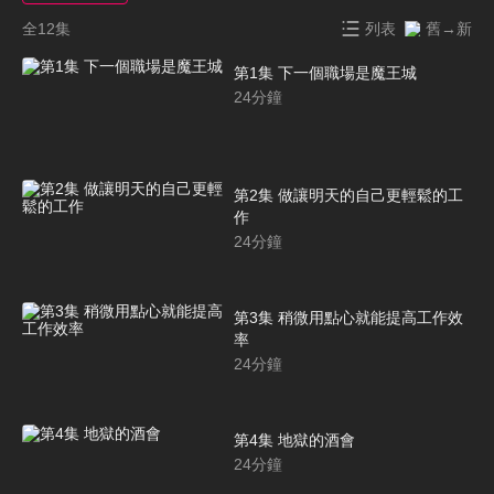
全12集
列表
舊→新
第1集 下一個職場是魔王城
24
分鐘
第2集 做讓明天的自己更輕鬆的工
作
24
分鐘
第3集 稍微用點心就能提高工作效
率
24
分鐘
第4集 地獄的酒會
24
分鐘