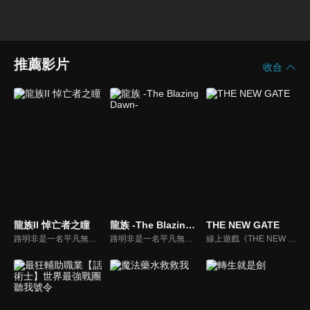
推薦影片
收合
龍族II 悼亡者之瞳
龍族 -The Blazing Dawn-
THE NEW GATE
路明非是一名平凡無奇的高中生。某天，他突然收到了一封來自異國學校的神祕的入學邀請函。儘管他被學校優渥的待遇給吸引，但他卻還是無法下定決心——因為他未能割捨自己對女同學雯雯的心意。就在這時，前來說服他入學的學姐諾諾提出了一個建議。
路明非是一名平凡無奇的高中生。某天，他突然收到了一封來自異國學校的神祕的入學邀請函。儘管他被學校優渥的待遇給吸引，但他卻還是無法下定決心——因為他未能割捨自己對女同學雯雯的心意。就在這時，前來說服他入學的學姐諾諾提出了一個建議。
線上遊戲《THE NEW GATE》。因玩家數眾多而熱鬧至極的虛擬世界突然發生劇變，將人們囚禁在遊戲世界中，折磨著他們。為了打破這種痛苦的現狀，身為遊戲內最強玩家的一名青年──進決定挺身而出。阻擋在他面前的，是這個世界最強大的敵人「原初」。