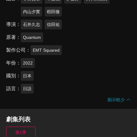
内山夕實
稻田徹
導演
石井久志
信田祐
原著
Quantum
製作公司
EMT Squared
年份
2022
國別
日本
語言
日語
顯示較少
劇集列表
第1季