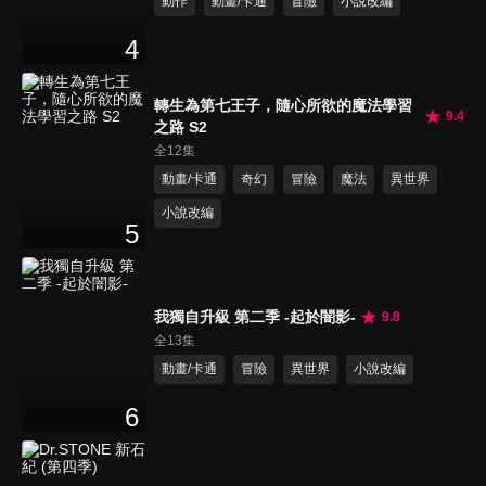
動作
動畫/卡通
冒險
小說改編
4
轉生為第七王子，隨心所欲的魔法學習
9.4
之路 S2
全12集
動畫/卡通
奇幻
冒險
魔法
異世界
小說改編
5
我獨自升級 第二季 -起於闇影-
9.8
全13集
動畫/卡通
冒險
異世界
小說改編
6