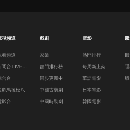
電視頻道
戲劇
電影
服
觀看頻道
家業
熱門排行
服
新聞台 LIVE 直播
熱門排行榜
每周新上架
隱
綜合台
同步更新中
華語電影
版
追劇馬拉松🏃
中國古裝劇
日本電影
電影台
中國時裝劇
韓國電影