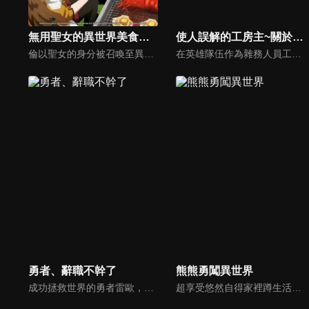
無用聖女的異世界美食之旅 憑藉隱藏技能召喚露營車
使人誤解的工房主~關於原英雄隊伍的雜役人員，實際上除了戰鬥能力外全是SSS的故事~
倫以聖女的身分被召喚至異世界，卻因為技能毫無用處而遭到驅逐。然而，她的技能正是在特殊環境下才能發揮真正價值的超實用技能！倫使用「露營車（Motor House）」技能召喚出她嚮往的露營車，踏上旅途──！ 喜歡戶外活動的她熱血沸騰，挑戰第一次在異世界釣魚，從河上飄過來的……卻是鬼龍（Dragur）冒險者！倫將他救上來，招待他用剛釣到的魚做的料理，對方誠懇地拜託她「求妳來我的隊伍掌廚！」……？
在英雄隊伍作為雜務人員工作的溫柔少年格爾特，某天因「沒用」突然被逐出隊伍，甚至被判斷戰鬥相關的各種適性都是最低等級。格爾特為了維持生計，開始幫忙各式各樣的工作，但想不到他在所到之處都展現了超乎人類的驚人才能！因為格爾特除了戰鬥以外的領域，其實都是適性最高的 SSS 級…！然而關鍵的本人對此毫無發覺，並誤認是「常見的事」。這無自覺的行動將會拯救人們、城鎮、甚至國家！？被英雄隊伍開除的少年踏上不知所措的旅途——而這便是那「常見的故事」。
勇者、辭職不幹了
熊熊勇闖異世界
成功拯救世界的勇者雷歐，因為他過強的能力，反而在和平的世界顯得格格不入被人們所畏懼。因此從聖都被放逐的他，身份以及名譽盡失的勇者，下個職場竟然是鎖定過去的死敵「魔王軍」。過去的勇者如今成為魔王軍的一員，不僅親手協助重建殘破不堪魔王軍，甚至想要重建整個世界？！
超享受悠然自得家裡蹲生活的美少女優奈，是VRMMORPG「WORLD．FANTASY．ONLINE」的廢人玩家。某天她跟平常一樣登入，但狀況卻不同以往…這裡究竟是遊戲當中？還是異世界？而且降臨與此地的裝備還固定成了「熊熊服裝」！這個熊熊竟然還是藏了世界最強等級魔法及技能的超級熊熊！！