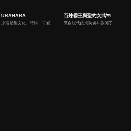
URAHARA
百煉霸王與聖約女武神
原宿是集文化、時尚、可愛於一身的街道。理都、麻里、琴子三位女高中生，在這條街道上開設了名為「PARK」的期間限定商店。某天，宇宙人來到地球，將人類創造的文化奪走了，為了守護最喜歡的原宿，三名女生挺身而出。
來自現代的周防勇斗誤闖了戰亂中的黎明世界「攸格多拉西爾」。這是一個弱肉強食的世界，許多氏族彼此爭奪霸權，而勇斗則以現代知識為武器，僅僅十六歲便登上統領千軍萬馬的宗主之位！在異世界裡稱王的少年，以及與其締結誓盃契約、宣誓忠誠不二之心的美麗女武神們所交織出的痛快無雙幻想戰記。