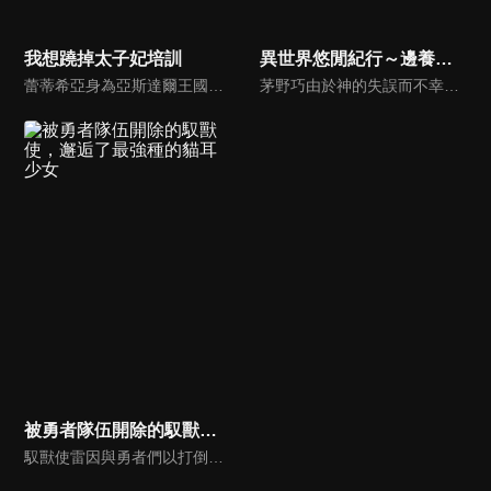
我想蹺掉太子妃培訓
異世界悠閒紀行～邊養娃邊當冒險者～
蕾蒂希亞身為亞斯達爾王國第一王子克拉克的未婚妻，自小便接受嚴格的太子妃培訓，然而其實她真正想過的是釣釣魚、爬爬樹的自由生活！一心希望「解除婚約」的蕾蒂希亞，某天目睹克拉克在舞會上成為另一名陌生女性的護花使者。原本她還為了王子變心而開心不已，以為可以解除婚約……誰知克拉克居然沒有放棄婚事！想蹺掉太子妃培訓過上自由自在生活的蕾蒂希亞，與用盡辦法就是要追到她 坦率表達愛意的克拉克，想解除婚約的太子妃vs想要結婚的王子，兩人之間歡樂吵鬧又心動滿點的攻防戰正式開幕！！
茅野巧由於神的失誤而不幸喪命，因此轉生。在獲得各種技能，被送到異世界後，他身處在有魔物潛伏的危險森林裡。巧在森林裡發現了一對應是雙胞胎的年幼男童及女童，他將兩個孩子分別命名為亞倫和艾蓮娜後收養了他們。巧雖然很驚訝他們能靠格鬥術輕鬆地打倒魔物，在抵達城鎮後仍為了生活，去冒險者公會登記成為了冒險者。守護著亞倫和艾蓮娜的成長，悠哉的冒險者生活就此揭開序幕！
被勇者隊伍開除的馭獸使，邂逅了最強種的貓耳少女
馭獸使雷因與勇者們以打倒魔王為目標。但他在遭到勇者隊伍開除後，選擇了自由生活的冒險者之道。途中，雷因遇到了能一擊打倒魔物的貓靈族少女—奏。被雷因的才能和溫柔吸引的奏向他這麼說「要試著使役我看看嗎？」雷因和最強的貓耳少女訂下契約，邁向身為冒險者的嶄新人生。