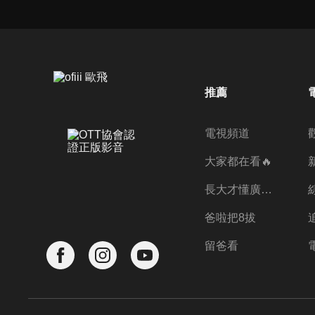
推薦
電視頻道
大家都在看🔥
長大才懂廣志的偉大
爸啦把8拔
留爸看