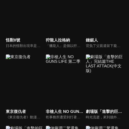
怪獸8號
狩龍人拉格納
鏈鋸人
日本的怪獸出現率是世界上屈指可數的，在這個國家，怪獸會無情地侵略日常生活。日比野卡夫卡曾經以成為防衛隊員為目標，但是現在只從事專門清理怪獸的工作。某天，卡夫卡因為某神秘生物的緣故，身體變成了怪獸，負責討伐怪獸的日本防衛隊稱之為「怪獸８號」。
「獵龍人」是個以狩獵龍族換取報酬的職業。技術拙劣的獵龍人少年・拉格納與討伐龍族數無人能及的天才少女・蕾歐妮卡搭檔，每天致力於狩獵。拉格納只有一個心願──「就算無法變強也無所謂，希望能永遠待在蕾歐身邊。」然而他的想法，卻因為擁有前所未見之強大力量的「上位龍」的襲擊而化為泡影。
背負了父親遺留下龐大債務、因此過著極端負窮生活的少年淀治，他因為救了惡魔波奇塔，並與牠一起以惡魔獵人的身分斬殺低階惡魔來換取酬勞。有一天，流氓騙了淀治，讓他成為一堆惡魔的祭品，淀治在臨死之際，波奇塔犧牲自己，把心臟給了他，讓他復活並擁有了惡魔的力量，只要一拉位在心臟那邊的鏈子就能發動。之後淀治被公安人員看上，因此成為公安的惡魔獵人，就此展開奇妙的殺戮人生。
東京復仇者
非槍人生 NO GUNS LIFE 第二季
劇場版「進擊的巨人」完結篇THE LAST ATTACK(中文版)
《東京復仇者》動漫線上看。花垣武道是個生活潦倒的打工仔，有天，他得知國中時交往的唯一女友，遭惡黨組織「東京卍會」殺害。得知事件的隔天，人站在車站的武道被推落月台，睜眼後卻發現自己穿越到了12年前人生頂峰的國中時代...為了拯救女友，以及改變自己，武道決心來一場人生的絕地大反攻！
乾事務所遭受到打著反擴張主義旗號的恐怖組織襲擊。在那些襲擊者之中，有梅雅莉一直在尋找的哥哥維克托的身影。隨著歲月的流逝，十三、梅雅莉及維克托三人間的因緣將會彼此交錯。而這一切很快地，也將為十三的秘密、貝魯聯的企圖與鐵朗的命運帶來巨大的影響…。
時光流逝，來到牆外世界的艾連選擇與調查軍團的伙伴們分道揚鑣，執行一個驚世駭俗的恐怖計畫。率領無數巨人將這個世界上所有能稱之為生命的生命盡數蹂躪的「地鳴」。以米卡莎和阿爾敏為首的倖存者們，為了阻止意圖毀滅世界的艾倫，挺身挑戰最後的戰役。