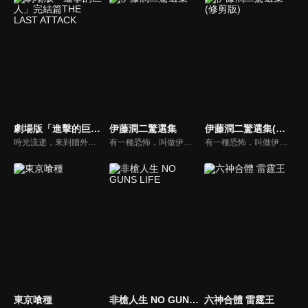
劇場版「進擊的巨人」完結篇THE LAST ATTACK
伊藤潤二驚選集
伊藤潤二驚選集(修剪版)
時光流逝，來到牆外世界的艾連選擇與調查軍團的伙伴們分道揚鑣，執行一個驚世駭俗的恐怖計畫。率領無數巨人將這個世界上所有能稱之為生命的生命盡數蹂躪的「地鳴」。以米卡莎和阿爾敏為首的倖存者們，為了阻止意圖毀滅世界的艾倫，挺身挑戰最後的戰役。
有一種恐怖，叫做伊藤潤二。改編於《伊藤潤二傑作集》及《魔之碎片》，從這次所公開的主視覺圖中可以看到有「時裝模特兒」的淵、「押切怪談」的押切徹、「富江」系列的富江、「雙一」系列的雙一、「至死不渝的愛」的十字路口的美少年、「蛞蝓少女」的夕子等，全都是足以代表伊藤作品的角色們。
有一種恐怖，叫做伊藤潤二。改編於《伊藤潤二傑作集》及《魔之碎片》，從這次所公開的主視覺圖中可以看到有「時裝模特兒」的淵、「押切怪談」的押切徹、「富江」系列的富江、「雙一」系列的雙一、「至死不渝的愛」的十字路口的美少年、「蛞蝓少女」的夕子等，全都是足以代表伊藤作品的角色們。
東京喰種
非槍人生 NO GUNS LIFE
六神合體 雷霆王