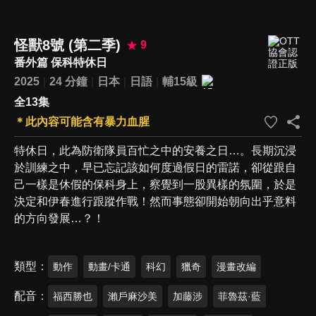
怪獸8號 (第二季)
9
番外篇 保科特休日
2025
24 分鐘
日本
日語
輔15級
全13集
＊此內容可能含有暴力血腥
特休日，此為防衛隊員百忙之中的安養之日…。長期沉浸
於訓練之中，早已忘記該如何度過假日的雷諾，卻從跟自
己一樣是休假的保科身上，察覺到一股異樣的氛圍，於是
決定和伊春進行跟蹤作戰！然而事態卻開始朝向出乎意料
的方向發展…？！
類型
動作
動畫/卡通
科幻
獵奇
漫畫改編
配音
福西勝也
瀨戶麻沙美
加藤涉
菲魯茲·藍