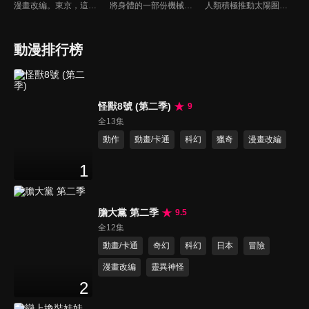
漫畫改編。東京，這裡潛伏著混在人群中並捕獵人類的怪物『喰種』。大學生金木研因受喰種攻擊，醫生為了拯救他而使用了喰種的器官，也是悲劇的開始…。
將身體的一部份機械化並擴張機能的人類「擴張者」，他們與一般的人類共存於社會，處理「擴張者」引起問題的則是「處理屋」，乾十三便以此為生。某日，被視為綁架犯而受到警備局追捕的男子，委託十三保護他所綁架的一名少年，為了完成委託，十三將與貝琉連公司成為敵對關係。
人類積極推動太陽圏開發計畫，卻遭到企圖征服地球的吉森星皇帝祖魯的阻撓。肩負守護地球重任的地球防衛軍成員明神武，因吉森星的入侵而得知自己的身世——他竟是17年前被送來地球的吉森星人。明神武將蓋亞等六台機器人合體，化身無敵的「雷霆王」，迎戰來自吉森星的侵略者。
動漫排行榜
怪獸8號 (第二季)
9
全13集
動作
動畫/卡通
科幻
獵奇
漫畫改編
1
膽大黨 第二季
9.5
全12集
動畫/卡通
奇幻
科幻
日本
冒險
漫畫改編
靈異神怪
2