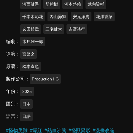
河西健吾
新祐樹
河本啓佑
武內駿輔
千本木彩花
內山昴輝
安元洋貴
花澤香菜
玄田哲章
三宅健太
吉野裕行
編劇
木戶雄一郎
導演
宮繁之
原著
松本直也
製作公司
Production I.G
年份
2025
國別
日本
語言
日語
#
怪物災難
#
爆紅
#
熱血沸騰
#
怪獸異形
#
漫畫改編