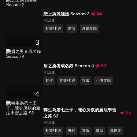
戀上換裝娃娃 Season 2
8.8
全12集
動畫/卡通
愛情
漫畫改編
3
盾之勇者成名錄 Season 4
8.3
全12集
動作
動畫/卡通
冒險
小說改編
4
轉生為第七王子，隨心所欲的魔法學習
9.4
之路 S2
全12集
動畫/卡通
奇幻
冒險
魔法
異世界