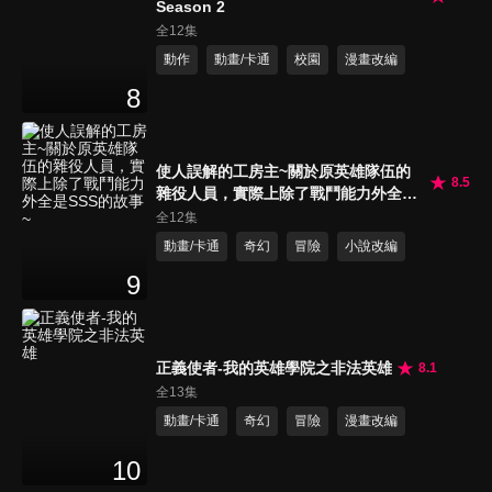
Season 2
全12集
動作
動畫/卡通
校園
漫畫改編
8
使人誤解的工房主~關於原英雄隊伍的
8.5
雜役人員，實際上除了戰鬥能力外全是
SSS的故事~
全12集
動畫/卡通
奇幻
冒險
小說改編
9
正義使者-我的英雄學院之非法英雄
8.1
全13集
動畫/卡通
奇幻
冒險
漫畫改編
10