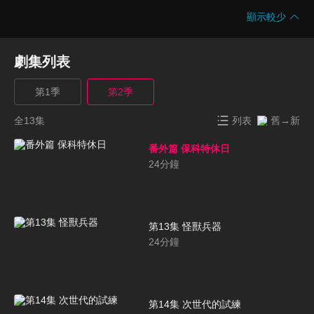
顯示較少
劇集列表
第1季
第2季
全13集
列表
舊→新
番外篇 保科特休日
24
分鐘
第13集 怪獸兵器
24
分鐘
第14集 次世代的試練