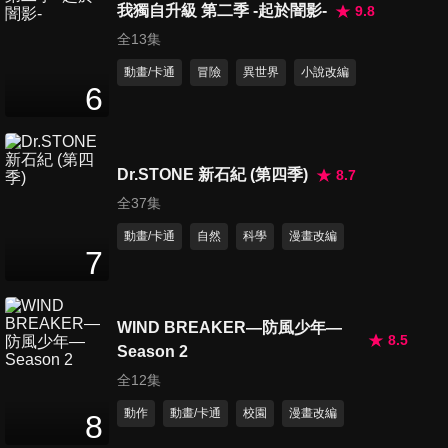
我獨自升級 第二季 -起於闇影-
9.8
第15集 包圍網突破戰
全13集
24
分鐘
動畫/卡通
冒險
異世界
小說改編
6
第16集 MEDUSA
MECHANISM
24
分鐘
Dr.STONE 新石紀 (第四季)
8.7
全37集
第17集 兇悍又美麗
動畫/卡通
自然
科學
漫畫改編
24
分鐘
7
WIND BREAKER—防風少年—
第18集 DIAMOND HEART
8.5
24
分鐘
Season 2
全12集
動作
動畫/卡通
校園
漫畫改編
8
第19集 STONE SANCTUARY