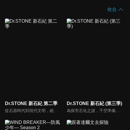
收合
Dr.STONE 新石紀 第二季
Dr.STONE 新石紀 (第三季)
從石器時代到現代文明，絕對要趕上這科學史的200萬年差距！前所未聞的創世冒險譚，就此開幕！全人類被神奇的現象一瞬間石化後過了幾千年——擁有超人般頭腦、天生的科學少年•千空甦醒了。在文明遭到毀滅的石之世界裡，千空決定要用科學的力量復原整個世界。召集新的同伴，創造『科學王國』。火、鐵、電、玻璃、手機……從石器時代到現代文明，千空等人努力追趕科學史的200萬年差距。然而，靈長類最強的高中生•獅子王司所統率的『武力帝国』卻阻擋在了他們面前。以淨化人類為目標的司，試圖憑藉其強大的武力，來阻止科學的發展——STONE WARS，即將開戰！
為探究石化之謎，千空準備啟程至石化發生源南美洲，他們促進了農耕和畜牧技術，並完成引擎的帆船「珀爾修斯」。千空率領成員出航前往百夜等人曾經居住的島嶼「寶島」，與島上的統治者荊棘及其部下交戰，並奪得石化裝置、取得勝利。位於石神村的琉璃用無線電向千空詢問進展，但通訊卻遭到攔劫...。