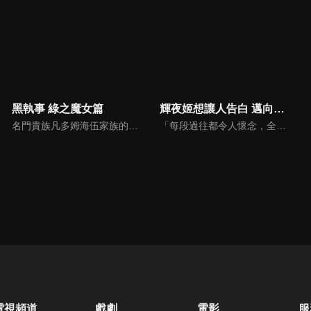
黑執事 綠之魔女篇
輝夜姬想讓人告白 邁向大人的階梯
名門貴族凡多姆海伍家族的執事，賽巴斯欽·米卡艾利斯，與年僅13歲的主人謝爾・凡多姆海伍一同擔任“女王的看門犬”，處理黑暗社會中的骯髒事務。奉女王之命，賽巴斯欽與謝爾前往德國調查一連串離奇的死亡事件。在追查被傳言“只要踏入便會遭詛咒而死”的“狼人之森”真相時，駭人的詛咒悄然降臨。
「每段過往都令人懷念，全都是無可取代的寶貴回憶。」秀知院學園是秀才雲集的菁英學校，在學生會中擔任學生會副會長・四宮輝夜遇見了學生會長・白銀御行。兩人歷經漫長的戀愛頭腦戰，最後終於開始交往……。時光流逝，輝夜獨自在房內翻閱相簿。相簿內都是她與白銀及秀知院學園的夥伴們一起度過的回憶照片。沉浸在回憶之中的輝夜每翻過一頁，回憶就湧上她的心頭。
電視頻道
戲劇
電影
服