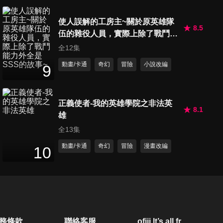
24
分鐘
使人誤解的工房主~關於原英雄隊
8.5
伍的雜役人員，實際上除了戰鬥能
第20集 過去想要消除的東西
力外全是SSS的故事~
全12集
24
分鐘
動畫/卡通
奇幻
冒險
小說改編
9
第21集 OUR Dr.STONE
24
分鐘
正義使者-我的英雄學院之非法英
8.1
雄
全13集
第22集 直到重逢的那天
動畫/卡通
奇幻
冒險
漫畫改編
10
24
分鐘
第23集 孤單的科學家
24
分鐘
務條款
聯絡客服
ofiii lt’s all free