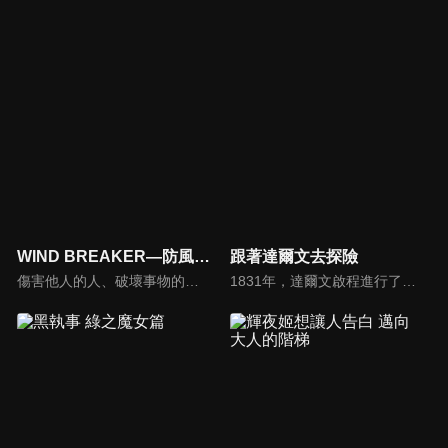
WIND BREAKER—防風少年— Season 2
跟著達爾文去探險
傷害他人的人、破壞事物的人、帶著惡意而來的人——無論是誰，都會被「防風鈴」徹底清除！以超不良校而聞名的風鈴高中。為奪取這所學校的頂點，來自城外的高一新生——櫻遙。然而，現在的風鈴高中已成為了名為「防風鈴」的組織，櫻的頂點之道開始改變。作為級長，為了守護而戰鬥的櫻，邁向新的舞台！
1831年，達爾文啟程進行了有史以來最重要的科學之旅；180年後，他的曾曾孫女莎拉追隨他的腳步，了解達爾文探索過的世界有何變化。