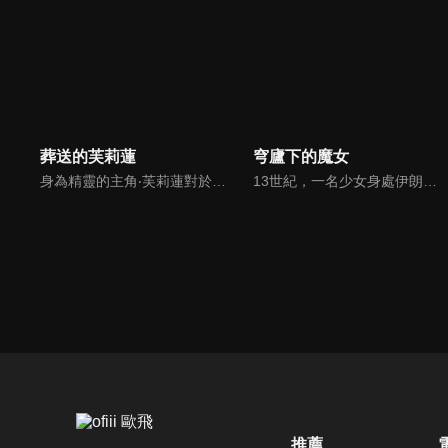
葬送的芙莉蓮
穹廬下的魔女
身為精靈的主角‧芙莉蓮對於時間的概念有別於常人，透過老友的相繼離世讓她反省過去的自己，開始試著去關心身邊的人事物。藉由她的冒險之旅來探討生命的意義。
13世紀，一名少女身處伊朗的奴隸市場。這是一個將遼闊大陸操弄於股掌間的一位魔女的故事。失去母親，又被迫遠離故鄉的希塔拉，年紀尚幼，既沒有獨自生存的能力，也沒有未來的希望。這樣的她，被心地善良的學者一家的夫人法蒂瑪收留。「只要透過學習變聰明，不管遇到什麼困擾，都會知道怎麼做才是最好的」法蒂瑪的兒子穆罕默德的一番話觸動了希塔拉。她明白了「知」的可能性與重要性，開始充實自己的學識。她夢想著有朝一日能追上踏上求知之旅的穆罕默德。就在此時，由皇帝成吉思汗所統治，地表最強的「蒙古帝國」正不斷向他國發動侵略，勢力與日俱增。那永無止境的野心，終於也波及了希塔拉居住的城市。在帝國第四皇子拖雷的侵略下，安穩的日子畫上了句點。失去一切的希塔拉，發誓要向這個深不可測的強國復仇。
推薦