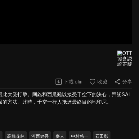
下載 ofiii
收藏
分享
此大受打擊。阿鉻和西瓜難以接受千空下的決心，拜託SAI
回的方法。此時，千空一行人抵達最終目的地印尼。
元
高橋花林
河西健吾
麥人
中村悠一
石田彰