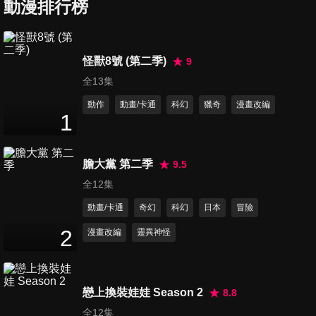
動漫排行榜
第6集 SCIENCE IS ELEGANT
24
分鐘
怪獸8號 (第二季)
9
全13集
第7集 兩個科學家
24
分鐘
動作
動畫/卡通
科幻
獵奇
漫畫改編
1
第8集 LOCK ON
膽大黨 第二季
9.5
24
分鐘
全12集
動畫/卡通
奇幻
科幻
日本
冒險
第9集 科學的燈火
2
漫畫改編
靈異神怪
24
分鐘
戀上換裝娃娃 Season 2
8.8
第10集 沾滿泥土的道路
全12集
24
分鐘