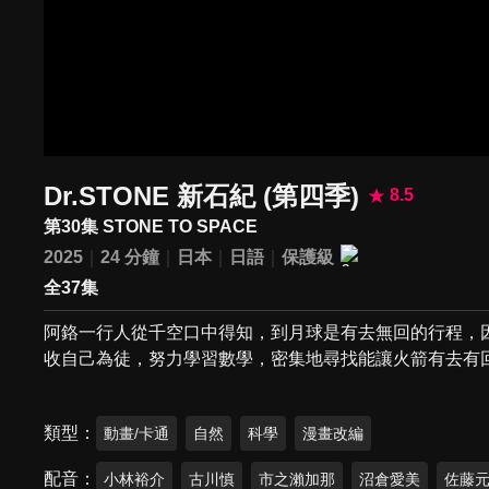
Dr.STONE 新石紀 (第四季)
8.5
第30集 STONE TO SPACE
2025
24 分鐘
日本
日語
保護級
全37集
阿鉻一行人從千空口中得知，到月球是有去無回的行程，因
收自己為徒，努力學習數學，密集地尋找能讓火箭有去有
類型
動畫/卡通
自然
科學
漫畫改編
配音
小林裕介
古川慎
市之瀨加那
沼倉愛美
佐藤