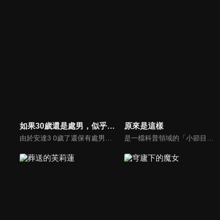
如果30歲還是處男，似乎就能成為魔法師
原來是這樣
由於安達3 0歲了還保有處男之身,因此變得能使用魔法。他得到的是「只要接觸就能讀取人心」這般多餘又樸素的 魔法之力。這樣的某日,他無意間讀取到工作優秀的同期帥哥同事─ ─黑澤的心,黑澤的心中,充滿了對安達的無限愛戀! ?
是一檔科普領域的「小節目」，面對新媒體時代的「大挑戰」，節目以創新為引領，探索科普領域傳播規律，實現科普作品創作的新突圍。