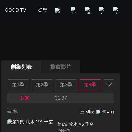
GOOD TV
娛樂
美食旅遊
新聞政論
汽車
劇集列表
推薦影片
第1季
第2季
第3季
第4季
1-30
31-37
全2集
列表
舊→新
第1集 龍水 VS 千空
24
分鐘