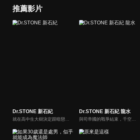
推薦影片
Dr.STONE 新石紀
Dr.STONE 新石紀 龍水
就在高中生大樹決定跟暗戀多年的同學杠告白的那天，一道奇怪的光線照過，瞬間全世界的人類都變成了石頭！一心只想著未完成的心願，讓大樹的心保持著清醒，就這麼度過了數千年。終於石化解除，令他驚訝的是眼前竟然是一排文字，叫他循線過來……大樹找到目的地，看到的竟是早他半年醒來的同學千空，於是大樹決定跟千空聯手，從無到有再度打造出人類的文明。
與司帝國的戰爭結束，千空等人為了拯救進入冰凍睡眠的司而出動。為了解開石化之謎，科學王國一行人終於決定前往地球的背後──新世界。 千空等人製造為了航海而需要的船隻，並且需要擁有100億神腕船長成為科學王國的同伴；千空請前記者南提供情報，得知七海財團的大少爺，過去曾乘著帆船在海上遨遊的"七海龍水"，千空決定讓他醒來。「哈哈！世界再次成為我的囊中之物！」龍水發下如此豪語，並且發揮他強大的慾望，在村子裡發行貨幣，過著豪華奢侈的生活。龍水接下擔任船長的職責，相對的他提出想得到被稱為能源之王的"石油"……。