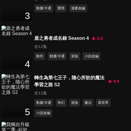
動畫/卡通
愛情
漫畫改編
3
第11集 知道規則者 創造規則者
24
分鐘
盾之勇者成名錄 Season 4
8.3
全12集
第12集 再會
動作
動畫/卡通
冒險
小說改編
24
分鐘
4
轉生為第七王子，隨心所欲的魔法
第13集 看著同一個月亮
9.4
學習之路 S2
24
分鐘
全12集
動畫/卡通
奇幻
冒險
魔法
異世界
5
第14集 EARTH RACE
小說改編
24
分鐘