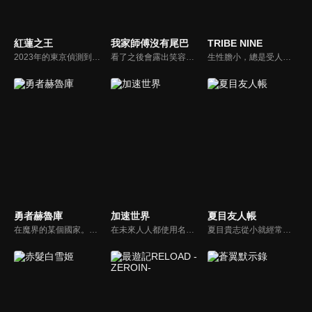
紅蓮之王
我家師傅沒有尾巴
TRIBE NINE
2023年的東京偵測到高周波共鳴聲，令所有生物失去意識，事件發生六日後，昏迷的人都若無其事地甦醒。然而「日常」生活開始出現各種「異常事件」。一群人隱藏在血中的力量使他們覺醒成為「英血之器」—－他們會受到彼此的力量所吸引，無可抗拒地相遇、心靈相通、損耗生命，漸漸被殘酷的連環命運吞沒。
看了之後會露出笑容的大正落語幻想，就此開幕！夢想著有一天能捉弄人類的豆狸的女孩「小豆」來到大阪後處處碰壁，還被自稱是「落語家」的黑髮美女一眼就識破了真身，「落語家」毫不留情地說：「趕緊滾回到鄉下去！」…
生性膽小，總是受人欺負的白金晴。以成為最強男人為目標，渡海而來的大河。某一天傍晚，這兩位少年邂逅了最強的戰極棒球手，港城部落首領神谷瞬。與此同時，分散於新東京各地的部落，正面臨著極大威脅。奉新東京國王鳳天心之命，神秘男子鳳王次郎率領千代田部落，開始掃蕩全國的部落。
勇者赫魯庫
加速世界
夏目友人帳
在魔界的某個國家。魔王被勇者打倒了，為了選出新的魔王舉辦了競技大會。大會的執行長、帝國四天王芭米里歐對於應為敵人的勇者赫魯庫的參賽甚為憤怒。在決賽前收到了魔王烏魯姆城被攻陷的消息，芭米里歐要去包含赫魯庫在內的決賽選手一共前往奪回烏魯姆城。
在未來人人都使用名為「Neuro-Linker（神經連結裝置）」的終端設備連線。因身材肥胖而受到欺凌的學生有田春雪，過著一邊詛咒現實，一邊提升壁球遊戲的分數最高紀錄的日子。某天，美麗的副學生會長黑雪公主邀請他加入「加速」的網路世界，他的生活就此改變…
夏目貴志從小就經常看到怪東西，也就是人類俗稱的妖怪。夏目一直以來備受其擾，自從搬到遠房親戚塔子阿姨的家後，與妖怪們的互動居然愈來愈多。無意間，夏目得到一本由外婆留下的妖怪名冊，並且常常聽到「夏目大人，請把名字還給我吧！」，為了取回友人帳裡的名字，妖怪們總是日以繼夜的前來…