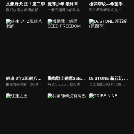
文豪野犬 汪！第二季
魔導少年 最終章
槍彈辯駁—希望學園與絕望高中生
歡迎收看以虛構的都市「橫濱」為舞台，盡情吠叫、撕咬、奔跑的流浪狗們，「汪」derful的日常故事！專門處理棘手案件的「武裝偵探社」，及以港口為地盤的犯罪組織「港區黑幫」，依舊針鋒相對、火花四濺。另外還有──來自大國的「公會」來襲！軍警最強的特殊部隊「獵犬」展露獠牙，「天人五衰」將帶來毀滅？以古代文豪為名的人們，使用與其名相關的「異能力」，展開激烈生死決鬥的動作戰鬥大作《文豪野犬》。作中的人氣角色們將化身小巧可愛的姿態大鬧一番，搞笑外傳動畫的第二季，終於要開播了！全明星大集合！來吧，大家一起充滿朝氣地喊出來，汪、two！汪、two！
一個充滿魔法的世界—「亞斯藍德」中，位於菲歐烈王國的一個眾多厲害魔導士雲集的魔導士公會「妖精尾巴」。露西‧哈特菲利亞一直希望能加入，成為其中的一位成員。在納茲‧多拉格尼爾的引導下，露西終於得嘗所願，並結識了許多厲害的魔法師。
私立希望峰學園是一所政府公認的特權學校，這間學校裡網羅了來自全國最菁英的學生。平凡無奇的主角苗木誠，卻是這間菁英學校的特例－全日本高中生中，唯一經由隨機抽選而獲得入學資格，被認為是擁有「超高校級的幸運」。在入學當天，苗木誠一踏進校門後不久便突然暈倒，當他醒來時發現身旁有一張惡作劇般的入學章程，教室周圍窗戶被金屬板封閉，一個自稱為校長的「黑白熊」對他們說：「從今以後，想要從學校畢業，你就得殺人…」
銀魂 3年Z班銀八老師
機動戰士鋼彈SEED FREEDOM
Dr.STONE 新石紀 (第四季)
由空知英秋的《銀魂》所衍伸的外傳作品，其故事以銀魂高中為舞台，描述穿得邋邋遢遢的白袍、死魚般的雙眼，個性和外表八成都不適合當個高中老師的坂田銀八。他擔任導師的班級 —— 銀魂高中三年 Z 班聚集了一票個性強烈的學生，讓這班成了一座恐怖的主題樂園。
時值C.E.75，戰火仍未停歇，接連爆發了獨立運動、藍色宇宙策劃的侵略行動等事件……為了平息事態，以拉克絲為首任總裁的世界和平監視機構「羅盤」就此創立，煌等人作為組織成員開始介入各地的鬥爭。就在此際，新興國家「基金國」提議以聯合作戰形式進攻藍色宇宙的總部。
全人類因謎樣的現象，一瞬間就石化了數千年──。擁有超人般頭腦的科學少年千空覺醒了，他決定用科學力量奪回世界，並召集新同伴創造「科學王國」。然而，最強靈長類高中生獅子王司建立了「武力帝國」；科學 vs 武力之戰來到了最後，兩國步向和解，但司卻身受重傷。