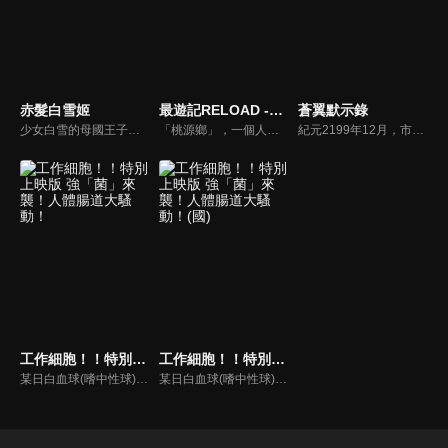
赤髮白雪姬
最遊記RELOAD -ZEROIN-
蒼翼默示錄
少女白雪的母國王子執意要納她為愛妾，因感到為難而離開了母國。於是她在森林中與鄰國克拉利涅斯王國的第二王子-桀邂逅了。之後移居到克拉利涅斯王國，跟桀之間親密的友誼越來越深厚…。白雪會就此在克拉利涅斯王國安穩地生活下去嗎？或是捲入什麼風波之中呢？故事即將展開！
「桃源鄉」，一個人與妖怪、科學與妖術共存的安穩大陸。在牛魔王復活實驗發出的負面波動的影響下，妖怪們突然失控，破壞了這塊淨土的平衡。天界的觀世音菩薩遂命令玄奘三藏阻止牛魔王復活實驗，三藏於是帶著孫悟空、沙悟淨、豬八戒朝西域天竺前進。
紀元2199年12月，市民都期待新的一年到來，不幸的是，『拉格那-布萊德艾奇，史上懸首金額最高要犯』謠傳出現在第十三層都市「迦具土」，人們稱這男子為「死神」，並認為他的目的是摧毀統治機構。為了他高額的懸賞金與他所持有的絕對無比力量的魔導書，各方人馬齊聚於這第十三樓層都市「迦具土」。
工作細胞！！特別上映版 強「菌」來襲！人體腸道大騷動！
工作細胞！！特別上映版 強「菌」來襲！人體腸道大騷動！(國)
某日白血球(嗜中性球)與紅血球，遇見了收留迷路乳酸菌的一般細胞。為了將乳酸菌護送至同伴所在的的方，白血球與一般細胞朝著腸子前進。然而他們卻與來者不善的最強敵人重逢。「我和你們誰是正義的一方，趁這次弄個清楚吧」再次現身的癌細胞。以及遭到壞菌破壞的腸內環境。體內遭遇前所未有的大危機？！
某日白血球(嗜中性球)與紅血球，遇見了收留迷路乳酸菌的一般細胞。為了將乳酸菌護送至同伴所在的的方，白血球與一般細胞朝著腸子前進。然而他們卻與來者不善的最強敵人重逢。「我和你們誰是正義的一方，趁這次弄個清楚吧」再次現身的癌細胞。以及遭到壞菌破壞的腸內環境。體內遭遇前所未有的大危機？！