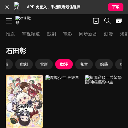
APP 免登入，手機觀看最佳選擇
下載
推薦
電視頻道
戲劇
電影
同步新番
動漫
短
石田彰
全部
戲劇
電影
動漫
兒童
綜藝
娛樂