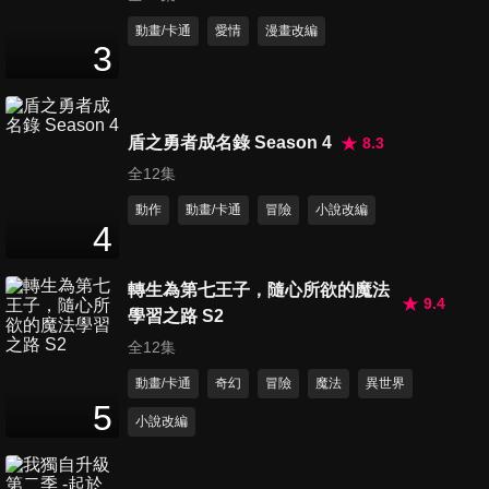
動畫/卡通
愛情
漫畫改編
3
第11集 知道規則者 創造規則者
24
分鐘
盾之勇者成名錄 Season 4
8.3
全12集
第12集 再會
動作
動畫/卡通
冒險
小說改編
24
分鐘
4
轉生為第七王子，隨心所欲的魔法
第13集 看著同一個月亮
9.4
學習之路 S2
24
分鐘
全12集
動畫/卡通
奇幻
冒險
魔法
異世界
5
第14集 EARTH RACE
小說改編
24
分鐘