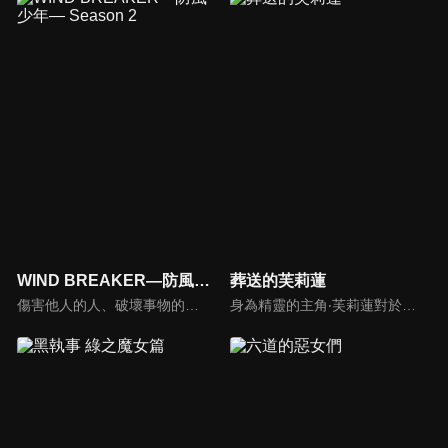
WIND BREAKER—防風少年— Season 2
葬送的芙莉蓮
傷害他人的人、破壞事物的人、帶著惡意而來的人——無論是誰，都會被「防風鈴」徹底清除！以超不良校而聞名的風鈴高中。為奪取這所學校的頂點，來自城外的高一新生——櫻遙。然而，現在的風鈴高中已成為了名為「防風鈴」的組織，櫻的頂點之道開始改變。作為級長，為了守護而戰鬥的櫻，邁向新的舞台！
身為精靈的主角‧芙莉蓮對於時間的概念有別於常人，透過老友的相繼離世讓她反省過去的自己，開始試著去關心身邊的人事物。藉由她的冒險之旅來探討生命的意義。