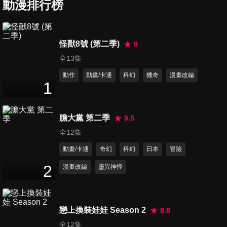
動漫排行榜
第6集 SCIENCE IS ELEGANT
24
分鐘
怪獸8號 (第二季)
9
全13集
第7集 兩個科學家
24
分鐘
動作
動畫/卡通
科幻
獵奇
漫畫改編
1
第8集 LOCK ON
膽大黨 第二季
9.5
24
分鐘
全12集
動畫/卡通
奇幻
科幻
日本
冒險
第9集 科學的燈火
2
漫畫改編
靈異神怪
24
分鐘
戀上換裝娃娃 Season 2
8.8
第10集 沾滿泥土的道路
全12集
24
分鐘