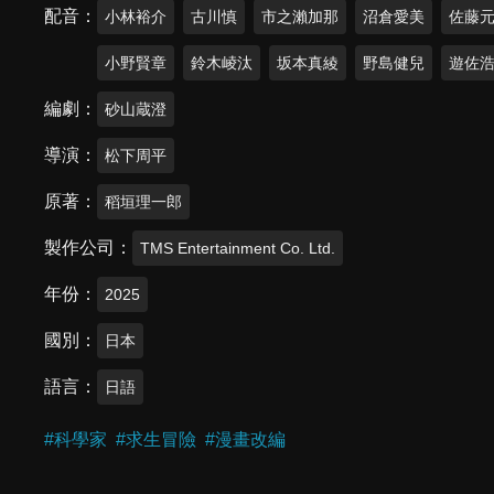
配音
小林裕介
古川慎
市之瀨加那
沼倉愛美
佐藤
小野賢章
鈴木崚汰
坂本真綾
野島健兒
遊佐
編劇
砂山蔵澄
導演
松下周平
原著
稻垣理一郎
製作公司
TMS Entertainment Co. Ltd.
年份
2025
國別
日本
語言
日語
#
科學家
#
求生冒險
#
漫畫改編