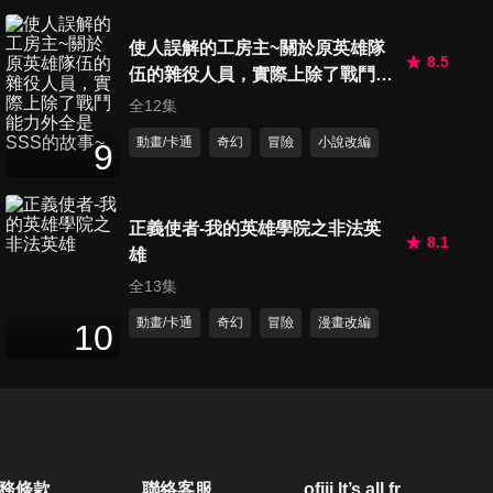
24
分鐘
使人誤解的工房主~關於原英雄隊
8.5
伍的雜役人員，實際上除了戰鬥能
第20集 過去想要消除的東西
力外全是SSS的故事~
全12集
24
分鐘
動畫/卡通
奇幻
冒險
小說改編
9
第21集 OUR Dr.STONE
24
分鐘
正義使者-我的英雄學院之非法英
8.1
雄
全13集
第22集 直到重逢的那天
動畫/卡通
奇幻
冒險
漫畫改編
10
24
分鐘
第23集 孤單的科學家
24
分鐘
務條款
聯絡客服
ofiii lt’s all free