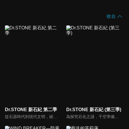
收合
Dr.STONE 新石紀 第二季
Dr.STONE 新石紀 (第三季)
從石器時代到現代文明，絕對要趕上這科學史的200萬年差距！前所未聞的創世冒險譚，就此開幕！全人類被神奇的現象一瞬間石化後過了幾千年——擁有超人般頭腦、天生的科學少年•千空甦醒了。在文明遭到毀滅的石之世界裡，千空決定要用科學的力量復原整個世界。召集新的同伴，創造『科學王國』。火、鐵、電、玻璃、手機……從石器時代到現代文明，千空等人努力追趕科學史的200萬年差距。然而，靈長類最強的高中生•獅子王司所統率的『武力帝国』卻阻擋在了他們面前。以淨化人類為目標的司，試圖憑藉其強大的武力，來阻止科學的發展——STONE WARS，即將開戰！
為探究石化之謎，千空準備啟程至石化發生源南美洲，他們促進了農耕和畜牧技術，並完成引擎的帆船「珀爾修斯」。千空率領成員出航前往百夜等人曾經居住的島嶼「寶島」，與島上的統治者荊棘及其部下交戰，並奪得石化裝置、取得勝利。位於石神村的琉璃用無線電向千空詢問進展，但通訊卻遭到攔劫...。