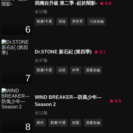
我獨自升級 第二季 -起於闇影-
9.8
第15集 包圍網突破戰
全13集
24
分鐘
動畫/卡通
冒險
異世界
小說改編
6
第16集 MEDUSA
MECHANISM
24
分鐘
Dr.STONE 新石紀 (第四季)
8.7
全37集
第17集 兇悍又美麗
動畫/卡通
自然
科學
漫畫改編
24
分鐘
7
WIND BREAKER—防風少年—
第18集 DIAMOND HEART
8.5
24
分鐘
Season 2
全12集
動作
動畫/卡通
校園
漫畫改編
8
第19集 STONE SANCTUARY