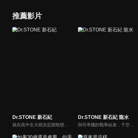
推薦影片
Dr.STONE 新石紀
Dr.STONE 新石紀 龍水
就在高中生大樹決定跟暗戀多年的同學杠告白的那天，一道奇怪的光線照過，瞬間全世界的人類都變成了石頭！一心只想著未完成的心願，讓大樹的心保持著清醒，就這麼度過了數千年。終於石化解除，令他驚訝的是眼前竟然是一排文字，叫他循線過來……大樹找到目的地，看到的竟是早他半年醒來的同學千空，於是大樹決定跟千空聯手，從無到有再度打造出人類的文明。
與司帝國的戰爭結束，千空等人為了拯救進入冰凍睡眠的司而出動。為了解開石化之謎，科學王國一行人終於決定前往地球的背後──新世界。 千空等人製造為了航海而需要的船隻，並且需要擁有100億神腕船長成為科學王國的同伴；千空請前記者南提供情報，得知七海財團的大少爺，過去曾乘著帆船在海上遨遊的"七海龍水"，千空決定讓他醒來。「哈哈！世界再次成為我的囊中之物！」龍水發下如此豪語，並且發揮他強大的慾望，在村子裡發行貨幣，過著豪華奢侈的生活。龍水接下擔任船長的職責，相對的他提出想得到被稱為能源之王的"石油"……。