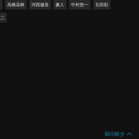
元
高橋花林
河西健吾
麥人
中村悠一
石田彰
浩二
顯示較少