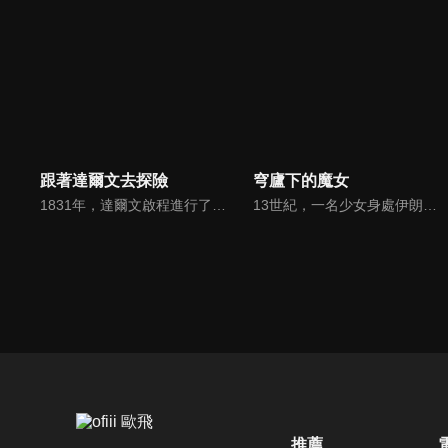
跟著達爾文去探險
穹廬下的魔女
1831年，達爾文啟程進行了有史以來最重要的科學之旅；180年後，他的曾曾孫女莎拉追隨他的腳步，了解達爾文探索過的世界有何變化。
13世紀，一名少女身處伊朗的奴隸市場。這是一個將遼闊大陸操弄於股掌間的一位魔女的故事。失去母親，又被迫遠離故鄉的希塔拉，年紀尚幼，既沒有獨自生存的能力，也沒有未來的希望。這樣的她，被心地善良的學者一家的夫人法蒂瑪收留。「只要透過學習變聰明，不管遇到什麼困擾，都會知道怎麼做才是最好的」法蒂瑪的兒子穆罕默德的一番話觸動了希塔拉。她明白了「知」的可能性與重要性，開始充實自己的學識。她夢想著有朝一日能追上踏上求知之旅的穆罕默德。就在此時，由皇帝成吉思汗所統治，地表最強的「蒙古帝國」正不斷向他國發動侵略，勢力與日俱增。那永無止境的野心，終於也波及了希塔拉居住的城市。在帝國第四皇子拖雷的侵略下，安穩的日子畫上了句點。失去一切的希塔拉，發誓要向這個深不可測的強國復仇。
推薦