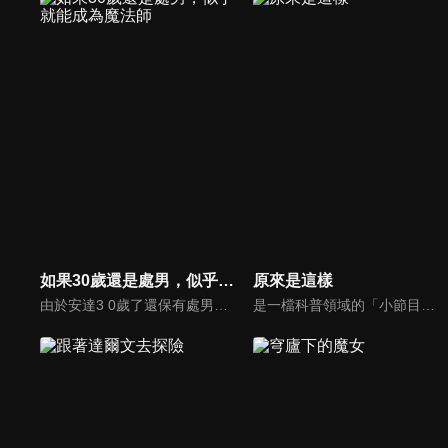
如果30歲還是處男，似乎就能成為魔法師
原來是這樣
由於安達3 0歲了還保有處男之身,因此變得能使用魔法。他得到的是「只要接觸就能讀取人心」這般多餘又樸素的 魔法之力。這樣的某日,他無意間讀取到工作優秀的同期帥哥同事─ ─黑澤的心,黑澤的心中,充滿了對安達的無限愛戀! ?
是一檔科普領域的「小節目」，面對新媒體時代的「大挑戰」，節目以創新為引領，探索科普領域傳播規律，實現科普作品創作的新突圍。