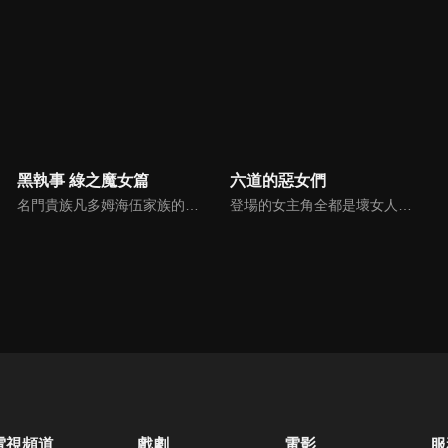
黑執事 綠之魔女篇
六道的惡女們
名門貴族凡多姆海伍家族的執事，賽巴斯欽·米卡艾利斯，與年僅13歲的主人謝爾・凡多姆海伍一同擔任“女王的看門犬”，處理黑暗社會中的骯髒事務。奉女王之命，賽巴斯欽與謝爾前往德國調查一連串離奇的死亡事件。在追查被傳言“只要踏入便會遭詛咒而死”的“狼人之森”真相時，駭人的詛咒悄然降臨。
登場的女主角全都是壞女人！由粗暴的壞女人們交織而成的充滿混亂的戀愛故事！六道桃助雖然在充滿不良少年的亞森高中備受欺負，但依然渴望著和平的校園生活。 某天，六道收到了應該已經過世的祖父寄來的神祕卷軸，並獲得了不可思議的力量。那就是「無條件受到『壞女人』喜歡」不得了的驚人力量！
電視頻道
戲劇
電影
服