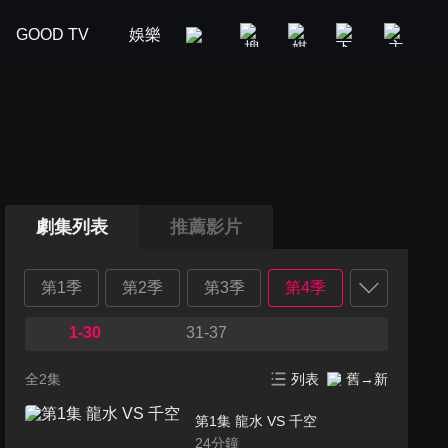
GOOD TV
娛樂
美食旅遊
新聞政論
汽車
劇集列表
推薦影片
第1季
第2季
第3季
第4季
1-30
31-37
全2集
列表
舊→新
第1集 龍水 VS 千空
24
分鐘