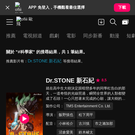
APP 免登入，手機觀看最佳選擇
下載
推薦
電視頻道
戲劇
電影
同步新番
動漫
短
關於 "#科學家" 的搜尋結果，共 1 筆結果。
Dr.STONE 新石紀
推薦影片有：
等搜尋結果。
Dr.STONE 新石紀
8.5
就在高中生大樹決定跟暗戀多年的同學杠告白的那
天，一道奇怪的光線照過，瞬間全世界的人類都變
成了石頭！一心只想著未完成的心願，讓大樹的心
保持著清醒，就這麼度過了數千年。終於石化解
製作公司
TMS Entertainment Co. Ltd.
除，令他驚訝的是眼前竟然是一排文字，叫他循線
過來……大樹找到目的地，看到的竟是早他半年醒
導演
飯野慎也
松下周平
來的同學千空，於是大樹決定跟千空聯手，從無到
配音
小林裕介
古川慎
市之瀨加那
有再度打造出人類的文明。
沼倉愛美
鈴木崚太