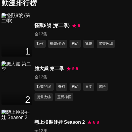
動漫排行榜
第6集 SCIENCE IS ELEGANT
24
分鐘
怪獸8號 (第二季)
9
全13集
第7集 兩個科學家
24
分鐘
動作
動畫/卡通
科幻
獵奇
漫畫改編
1
第8集 LOCK ON
膽大黨 第二季
9.5
24
分鐘
全12集
動畫/卡通
奇幻
科幻
日本
冒險
第9集 科學的燈火
2
漫畫改編
靈異神怪
24
分鐘
戀上換裝娃娃 Season 2
8.8
第10集 沾滿泥土的道路
全12集
24
分鐘