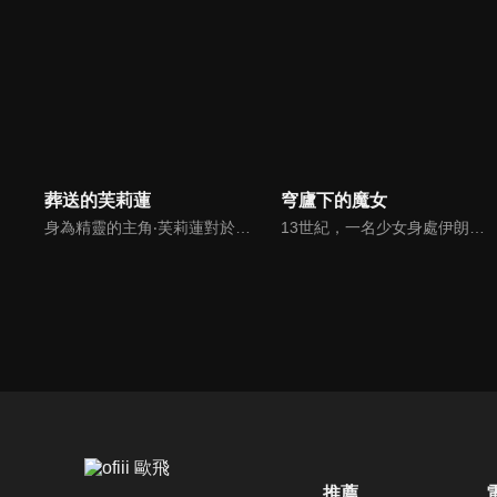
葬送的芙莉蓮
穹廬下的魔女
身為精靈的主角‧芙莉蓮對於時間的概念有別於常人，透過老友的相繼離世讓她反省過去的自己，開始試著去關心身邊的人事物。藉由她的冒險之旅來探討生命的意義。
13世紀，一名少女身處伊朗的奴隸市場。這是一個將遼闊大陸操弄於股掌間的一位魔女的故事。失去母親，又被迫遠離故鄉的希塔拉，年紀尚幼，既沒有獨自生存的能力，也沒有未來的希望。這樣的她，被心地善良的學者一家的夫人法蒂瑪收留。「只要透過學習變聰明，不管遇到什麼困擾，都會知道怎麼做才是最好的」法蒂瑪的兒子穆罕默德的一番話觸動了希塔拉。她明白了「知」的可能性與重要性，開始充實自己的學識。她夢想著有朝一日能追上踏上求知之旅的穆罕默德。就在此時，由皇帝成吉思汗所統治，地表最強的「蒙古帝國」正不斷向他國發動侵略，勢力與日俱增。那永無止境的野心，終於也波及了希塔拉居住的城市。在帝國第四皇子拖雷的侵略下，安穩的日子畫上了句點。失去一切的希塔拉，發誓要向這個深不可測的強國復仇。
推薦