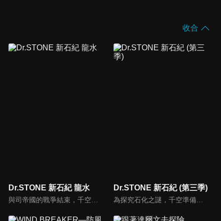
收合
Dr.STONE 新石紀 龍水
Dr.STONE 新石紀 (第三季)
與司帝國的戰爭結束，千空等人為了拯救進入冰凍睡眠的司而出動。為了解開石化之謎，科學王國一行人終於決定前往地球的背後──新世界。 千空等人製造為了航海而需要的船隻，並且需要擁有100億神腕船長成為科學王國的同伴；千空請前記者南提供情報，得知七海財團的大少爺，過去曾乘著帆船在海上遨遊的"七海龍水"，千空決定讓他醒來。「哈哈！世界再次成為我的囊中之物！」龍水發下如此豪語，並且發揮他強大的慾望，在村子裡發行貨幣，過著豪華奢侈的生活。龍水接下擔任船長的職責，相對的他提出想得到被稱為能源之王的"石油"……。
為探究石化之謎，千空準備啟程至石化發生源南美洲，他們促進了農耕和畜牧技術，並完成引擎的帆船「珀爾修斯」。千空率領成員出航前往百夜等人曾經居住的島嶼「寶島」，與島上的統治者荊棘及其部下交戰，並奪得石化裝置、取得勝利。位於石神村的琉璃用無線電向千空詢問進展，但通訊卻遭到攔劫...。