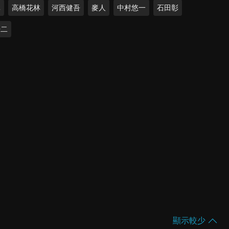
元
高橋花林
河西健吾
麥人
中村悠一
石田彰
浩二
顯示較少