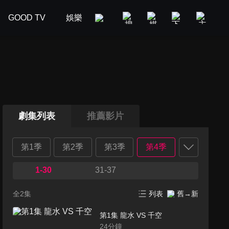
GOOD TV
娛樂
美食旅遊
新聞政論
汽車
劇集列表
推薦影片
第1季
第2季
第3季
第4季
1-30
31-37
全2集
列表
舊→新
第1集 龍水 VS 千空
24
分鐘