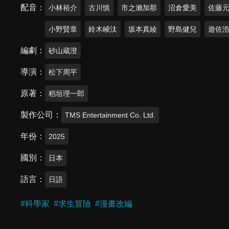
配音
小林裕介
古川慎
市之瀨加那
沼倉愛美
佐藤
小野賢章
鈴木崚汰
坂本真綾
野島健兒
遊佐
編劇
砂山蔵澄
導演
松下周平
原著
稻垣理一郎
製作公司
TMS Entertainment Co. Ltd.
年份
2025
國別
日本
語言
日語
#
科學家
#
求生冒險
#
漫畫改編