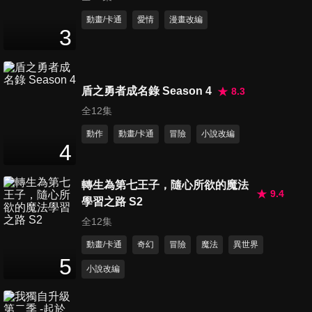
動畫/卡通
愛情
漫畫改編
3
第11集 知道規則者 創造規則者
24
分鐘
盾之勇者成名錄 Season 4
8.3
全12集
第12集 再會
動作
動畫/卡通
冒險
小說改編
24
分鐘
4
轉生為第七王子，隨心所欲的魔法
第13集 看著同一個月亮
9.4
學習之路 S2
24
分鐘
全12集
動畫/卡通
奇幻
冒險
魔法
異世界
5
第14集 EARTH RACE
小說改編
24
分鐘