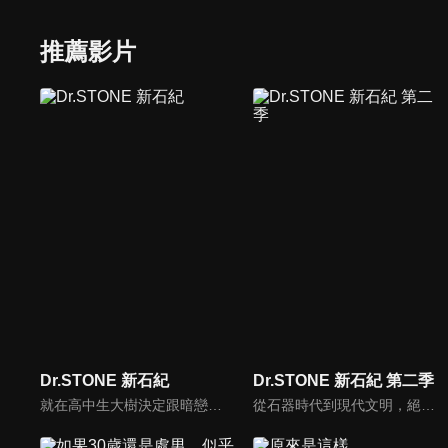
推薦影片
Dr.STONE 新石紀
Dr.STONE 新石紀 第二季
就在高中生大樹決定跟暗戀多年的同學杠告白的那天，一道奇怪的光線照過，瞬間全世界的人類都變成了石頭！一心只想著未完成的心願，讓大樹的心保持著清醒，就這麼度過了數千年。終於石化解除，令他驚訝的是眼前竟然是一排文字，叫他循線過來……大樹找到目的地，看到的竟是早他半年醒來的同學千空，於是大樹決定跟千空聯手，從無到有再度打造出人類的文明。
從石器時代到現代文明，絕對要趕上這科學史的200萬年差距！前所未聞的創世冒險譚，就此開幕！全人類被神奇的現象一瞬間石化後過了幾千年——擁有超人般頭腦、天生的科學少年•千空甦醒了。在文明遭到毀滅的石之世界裡，千空決定要用科學的力量復原整個世界。召集新的同伴，創造『科學王國』。火、鐵、電、玻璃、手機……從石器時代到現代文明，千空等人努力追趕科學史的200萬年差距。然而，靈長類最強的高中生•獅子王司所統率的『武力帝国』卻阻擋在了他們面前。以淨化人類為目標的司，試圖憑藉其強大的武力，來阻止科學的發展——STONE WARS，即將開戰！