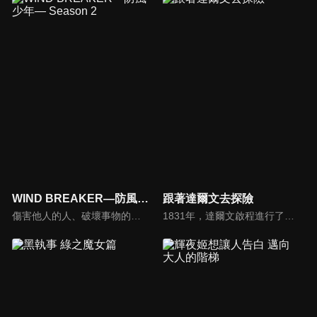
WIND BREAKER—防風少年— Season 2
跟著達爾文去探險
傷害他人的人、破壞事物的人、帶著惡意而來的人——無論是誰，都會被「防風鈴」徹底清除！以超不良校而聞名的風鈴高中。為奪取這所學校的頂點，來自城外的高一新生——櫻遙。然而，現在的風鈴高中已成為了名為「防風鈴」的組織，櫻的頂點之道開始改變。作為級長，為了守護而戰鬥的櫻，邁向新的舞台！
1831年，達爾文啟程進行了有史以來最重要的科學之旅；180年後，他的曾曾孫女莎拉追隨他的腳步，了解達爾文探索過的世界有何變化。