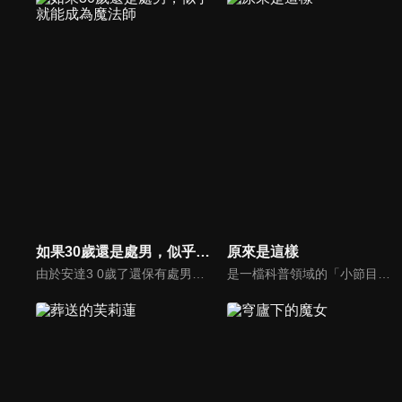
如果30歲還是處男，似乎就能成為魔法師
原來是這樣
由於安達3 0歲了還保有處男之身,因此變得能使用魔法。他得到的是「只要接觸就能讀取人心」這般多餘又樸素的 魔法之力。這樣的某日,他無意間讀取到工作優秀的同期帥哥同事─ ─黑澤的心,黑澤的心中,充滿了對安達的無限愛戀! ?
是一檔科普領域的「小節目」，面對新媒體時代的「大挑戰」，節目以創新為引領，探索科普領域傳播規律，實現科普作品創作的新突圍。