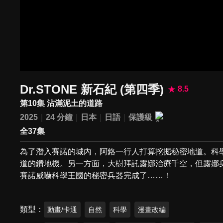
Dr.STONE 新石紀 (第四季)
8.5
第10集 沾滿泥土的道路
2025
24 分鐘
日本
日語
保護級
全37集
為了潛入賽諾的城內，阿鉻一行人打算挖掘秘密地道。科
道的鑽地機。另一方面，大樹拜託露娜治療千空，但露娜
賽諾威嚇科學王國的秘密兵器完成了……！
類型
動畫/卡通
自然
科學
漫畫改編