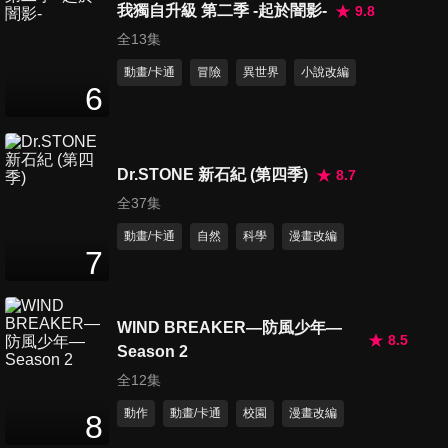
我獨自升級 第二季 -起於闇影-
9.8
第15集 包圍網突破戰
全13集
24
分鐘
動畫/卡通
冒險
異世界
小說改編
6
第16集 MEDUSA
MECHANISM
24
分鐘
Dr.STONE 新石紀 (第四季)
8.7
全37集
第17集 兇悍又美麗
動畫/卡通
自然
科學
漫畫改編
24
分鐘
7
WIND BREAKER—防風少年—
第18集 DIAMOND HEART
8.5
24
分鐘
Season 2
全12集
動作
動畫/卡通
校園
漫畫改編
8
第19集 STONE SANCTUARY