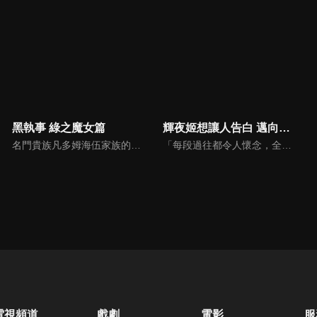
黑執事 綠之魔女篇
輝夜姬想讓人告白 邁向大人的階梯
名門貴族凡多姆海伍家族的執事，賽巴斯欽·米卡艾利斯，與年僅13歲的主人謝爾・凡多姆海伍一同擔任“女王的看門犬”，處理黑暗社會中的骯髒事務。奉女王之命，賽巴斯欽與謝爾前往德國調查一連串離奇的死亡事件。在追查被傳言“只要踏入便會遭詛咒而死”的“狼人之森”真相時，駭人的詛咒悄然降臨。
「每段過往都令人懷念，全都是無可取代的寶貴回憶。」秀知院學園是秀才雲集的菁英學校，在學生會中擔任學生會副會長・四宮輝夜遇見了學生會長・白銀御行。兩人歷經漫長的戀愛頭腦戰，最後終於開始交往……。時光流逝，輝夜獨自在房內翻閱相簿。相簿內都是她與白銀及秀知院學園的夥伴們一起度過的回憶照片。沉浸在回憶之中的輝夜每翻過一頁，回憶就湧上她的心頭。
電視頻道
戲劇
電影
服