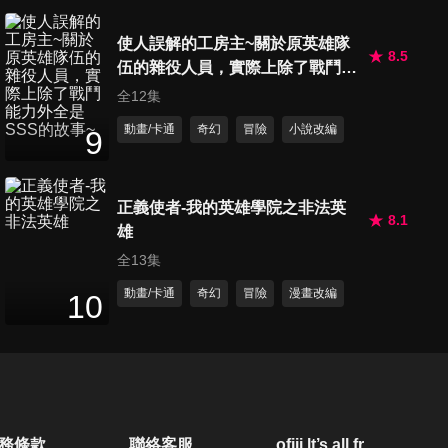
24
分鐘
使人誤解的工房主~關於原英雄隊
8.5
伍的雜役人員，實際上除了戰鬥能
第20集 過去想要消除的東西
力外全是SSS的故事~
全12集
24
分鐘
動畫/卡通
奇幻
冒險
小說改編
9
第21集 OUR Dr.STONE
24
分鐘
正義使者-我的英雄學院之非法英
8.1
雄
全13集
第22集 直到重逢的那天
動畫/卡通
奇幻
冒險
漫畫改編
10
24
分鐘
第23集 孤單的科學家
24
分鐘
務條款
聯絡客服
ofiii lt’s all free