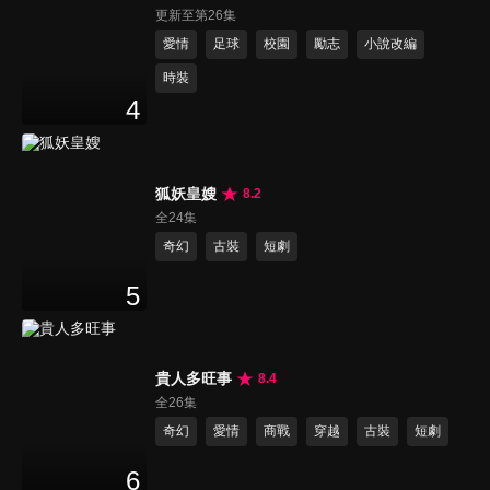
更新至第26集
愛情
足球
校園
勵志
小說改編
時裝
4
狐妖皇嫂
8.2
全24集
奇幻
古裝
短劇
5
貴人多旺事
8.4
全26集
奇幻
愛情
商戰
穿越
古裝
短劇
6