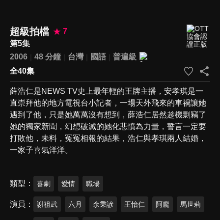
超級拍檔
7
第5集
2006
48 分鐘
台灣
國語
普遍級
全40集
薛浩仁是NEWS TV史上最年輕的王牌主播，安孝琪是一
直崇拜他的地方電視台小記者，一場天外飛來的車禍讓她
遇到了他，只是她萬萬沒有想到，薛浩仁居然趁機剽竊了
她的獨家新聞，幻想破滅的她化悲憤為力量，誓言一定要
打敗他，未料，冤冤相報的結果，浩仁與孝琪兩人結婚，
一家子喜氣洋洋。
類型
喜劇
愛情
職場
演員
謝祖武
六月
余秉諺
王怡仁
阿龐
馬世莉