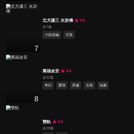
北方謙三 水滸傳
8.6
全7集
小說改編
古裝
7
萬福金安
8.6
全32集
奇幻
愛情
穿越
古裝
短劇
8
雙軌
8.6
全29集