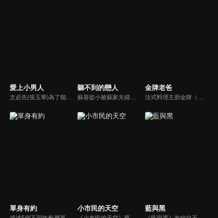
愛上小男人
聽不到的戀人
金牌老爸
文必先(張玉華)為了能在職場上與人比拼，武裝自己成為精明幹練的模樣，事實上卻是個外剛內柔的寂寞女子，在一次機會中，與著名難纏人物葛靖(林佑威)共事；李西西(于莉)是個漂亮聰明的花蝴蝶；沈一柔(暄妮)，大學畢業後就結婚，標準的溫室花朵，3人會激盪出什麼樣的火花呢？
蘇葵從小被蘇家夫婦收養 失去家人的蘇葵對自己一無所知。她問母親，為什麼我的聲音不見了？母親則用夢幻的美人魚童話來安慰蘇葵，並且在將來的某一天，王子會來付出他的真愛，美妙的聲音就會回到蘇葵身邊了…
法式料理主廚金牌（屈中恆）與好友吳誠信（卜學亮）合開法式餐廳，不料，因資金週轉不良，誠信不告而別，金牌面臨積欠員工薪水及房租壓力，只得放棄苦心經營半年的餐廳，帶著妻女回家投靠母親（方芳）。精通料理卻對經營理財一竅不通的他，重新尋找工作卻處處碰壁，他的創業理想真能實現嗎？
單身有約
小市民的天空
藍與黑