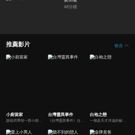
第30集
48
分鐘
推薦影片
收合
小廚當家
台灣靈異事件
白袍之戀
謝祖武帶領一群小廚們來挑戰囉，究竟誰能獲得第一挑戰成功呢？評審團SOAC、大肚皮、Liz到底能不能被這群小廚們打動呢？
《台灣靈異事件》台劇線上看。社會寫實單元劇，以現代辦案的角度來切入鬼神之說，用以警惕世人。篤信科學辦案精神的刑警尚智（謝祖武）有心理學博士學位，他與先天具有陰陽眼的搭檔王玉芳（趙英華），共同調查各種無法用科學解釋的案件，為死者伸冤…
一個是天才洋溢的秘密怪醫莫凡，一個是鋒芒畢露的帥氣名醫啟修，同時都愛上教授的女兒逸寧。不幸地逸寧跟她死去的母親罹患一樣的絕症，啟修、莫凡跟教授都對這個病束手無策之際，莫凡得到逸寧的同意，隱瞞了啟修跟教授而幫逸寧動手術，令逸寧進入長期休眠的狀態…