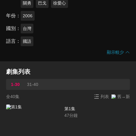
關勇
巴戈
徐愛心
年份
2006
國別
台灣
語言
國語
顯示較少
劇集列表
1-30
31-40
全40集
列表
舊→新
第1集
47
分鐘