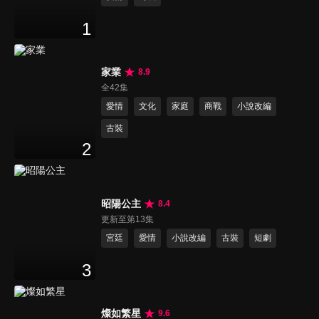
1
家業
8.9
全42集
愛情
文化
家庭
商戰
小說改編
古裝
2
昭陽公主
8.4
更新至第13集
宮廷
愛情
小說改編
古裝
短劇
3
燦如繁星
9.6