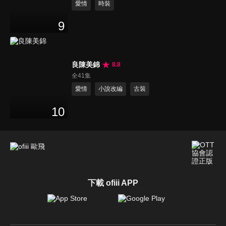
愛情
時裝
9
良陳美錦
8.8
全41集
愛情
小說改編
古裝
10
下載 ofiii APP