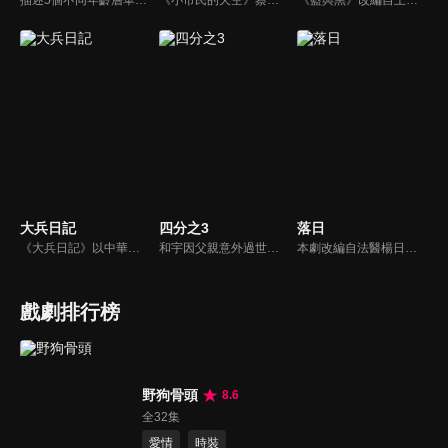
描述5個不同年齡層單身女子的愛情、婚姻觀。
《小市民的天空》蔡明亮擔任策劃，交由不同導演負責，蔡明亮自己編導了其中的四部：《我的名字叫做瑪麗》、《麗香的感情線》、《阿雄的初戀情人》和《給我一個家》。
《藍與黑》改編自王藍所著的同名長篇小說（1958年發行，該書被譽為四大抗戰小說之一），故事發生在民國26年對日抗戰爆發到39年國民政府遷台期間，場景則橫跨天津、北平、重慶、上海到台灣，描述孤女唐琪、千金大小姐鄭美莊與孤兒張醒亞「兩女一男」之間，一段見證大時代的烽火戀。
大兵日記
四分之3
落日
《大兵日記》以中華民國陸軍軍事訓練為題材，是金鰲勳執導的第一部連續劇；其中第1至第23集故事背景為位於台東縣的陸軍台東防衛司令部太平營區新兵訓練中心，自第24集始移往陸軍特戰部隊。
和宇因父親意外過世而回到家鄉，面臨被迫接手的賣菜車生意，以及因跛腳而過度保護他的母親，頓時讓和宇的世界瞬間崩塌，陷入絕望。就在此時，和宇遇見駐村藝術家玟萱，第一個不把自己跛腳當回事的女孩，還約跛腳的自己去騎單車，她在和宇混亂的世界裡，開了一扇窗，並協助他重新理解所謂的家庭。
本劇改編自法醫楊日松先生一生所遭遇的真實案件。敘述終身奉獻台灣法醫志業、不求名利但求正義的法醫楊百川(劇中名)，及其從事於第一線法網工作的摯友、長官及學生，所共同面臨的刑事案件挑戰，是一部題材特殊且富社會意義的傳記式警匪推理劇集。
戲劇排行榜
野狗骨頭
8.6
全32集
愛情
時裝