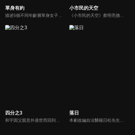
單身有約
小市民的天空
描述5個不同年齡層單身女子的愛情、婚姻觀。
《小市民的天空》蔡明亮擔任策劃，交由不同導演負責，蔡明亮自己編導了其中的四部：《我的名字叫做瑪麗》、《麗香的感情線》、《阿雄的初戀情人》和《給我一個家》。
四分之3
落日
和宇因父親意外過世而回到家鄉，面臨被迫接手的賣菜車生意，以及因跛腳而過度保護他的母親，頓時讓和宇的世界瞬間崩塌，陷入絕望。就在此時，和宇遇見駐村藝術家玟萱，第一個不把自己跛腳當回事的女孩，還約跛腳的自己去騎單車，她在和宇混亂的世界裡，開了一扇窗，並協助他重新理解所謂的家庭。
本劇改編自法醫楊日松先生一生所遭遇的真實案件。敘述終身奉獻台灣法醫志業、不求名利但求正義的法醫楊百川(劇中名)，及其從事於第一線法網工作的摯友、長官及學生，所共同面臨的刑事案件挑戰，是一部題材特殊且富社會意義的傳記式警匪推理劇集。