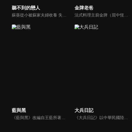
聽不到的戀人
金牌老爸
蘇葵從小被蘇家夫婦收養 失去家人的蘇葵對自己一無所知。她問母親，為什麼我的聲音不見了？母親則用夢幻的美人魚童話來安慰蘇葵，並且在將來的某一天，王子會來付出他的真愛，美妙的聲音就會回到蘇葵身邊了…
法式料理主廚金牌（屈中恆）與好友吳誠信（卜學亮）合開法式餐廳，不料，因資金週轉不良，誠信不告而別，金牌面臨積欠員工薪水及房租壓力，只得放棄苦心經營半年的餐廳，帶著妻女回家投靠母親（方芳）。精通料理卻對經營理財一竅不通的他，重新尋找工作卻處處碰壁，他的創業理想真能實現嗎？
藍與黑
大兵日記
《藍與黑》改編自王藍所著的同名長篇小說（1958年發行，該書被譽為四大抗戰小說之一），故事發生在民國26年對日抗戰爆發到39年國民政府遷台期間，場景則橫跨天津、北平、重慶、上海到台灣，描述孤女唐琪、千金大小姐鄭美莊與孤兒張醒亞「兩女一男」之間，一段見證大時代的烽火戀。
《大兵日記》以中華民國陸軍軍事訓練為題材，是金鰲勳執導的第一部連續劇；其中第1至第23集故事背景為位於台東縣的陸軍台東防衛司令部太平營區新兵訓練中心，自第24集始移往陸軍特戰部隊。