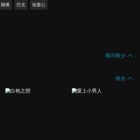
關勇
巴戈
徐愛心
顯示較少
收合