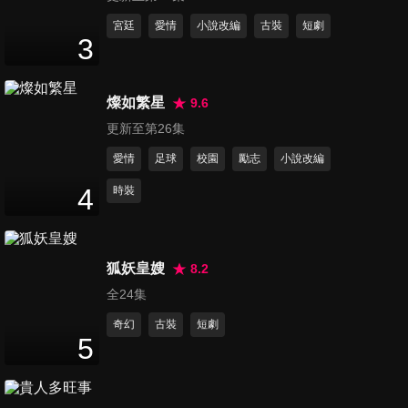
第11集
宮廷
愛情
小說改編
古裝
短劇
3
48
分鐘
燦如繁星
9.6
第12集
更新至第26集
48
分鐘
愛情
足球
校園
勵志
小說改編
4
時裝
第13集
48
分鐘
狐妖皇嫂
8.2
全24集
第14集
48
分鐘
奇幻
古裝
短劇
5
第15集