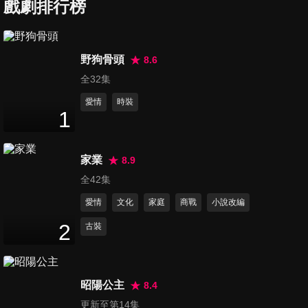
戲劇排行榜
第7集
野狗骨頭
8.6
48
分鐘
全32集
愛情
時裝
1
第8集
48
分鐘
家業
8.9
全42集
第9集
愛情
文化
家庭
商戰
小說改編
48
分鐘
2
古裝
第10集
48
分鐘
昭陽公主
8.4
更新至第14集