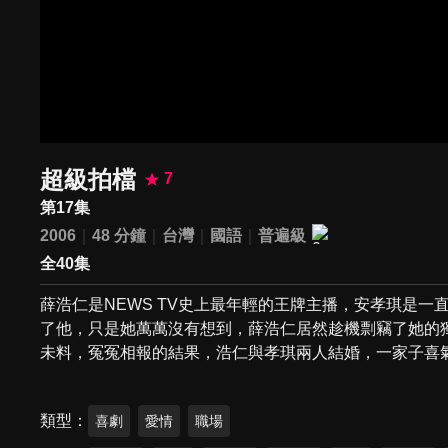
超級拍檔
7
第17集
2006
48 分鐘
台灣
國語
普遍級
全40集
薛浩仁是NEWS TV史上最年輕的王牌主播，安孝琪是
了他，只是她萬萬沒有想到，薛浩仁居然趁機剽竊了她的
未料，冤冤相報的結果，浩仁與孝琪兩人結婚，一家子喜
類型
喜劇
愛情
職場