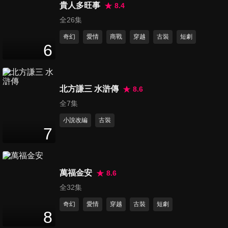
48
分鐘
貴人多旺事
8.4
全26集
奇幻
愛情
商戰
穿越
古裝
短劇
第16集
6
47
分鐘
北方謙三 水滸傳
8.6
第17集
48
分鐘
全7集
小說改編
古裝
7
第18集
48
分鐘
萬福金安
8.6
全32集
第19集
奇幻
愛情
穿越
古裝
短劇
47
分鐘
8