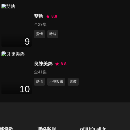
第20集
48
分鐘
雙軌
8.6
全29集
愛情
時裝
第21集
9
48
分鐘
良陳美錦
8.8
第22集
全41集
48
分鐘
愛情
小說改編
古裝
10
第23集
47
分鐘
第24集
務條款
聯絡客服
ofiii lt’s all free