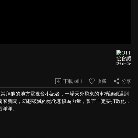
下載 ofiii
收藏
分享
一直崇拜他的地方電視台小記者，一場天外飛來的車禍讓她遇到
獨家新聞，幻想破滅的她化悲憤為力量，誓言一定要打敗他，
氣洋洋。