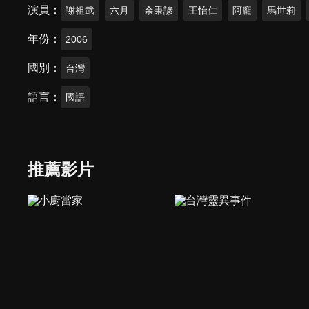
演員
謝祖武
六月
余秉諺
王怡仁
阿龐
馬世莉
年份
2006
國別
台灣
語言
國語
推薦影片