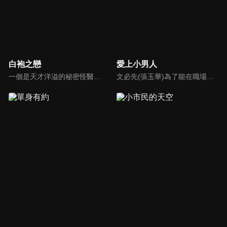
白袍之戀
愛上小男人
一個是天才洋溢的秘密怪醫莫凡，一個是鋒芒畢露的帥氣名醫啟修，同時都愛上教授的女兒逸寧。不幸地逸寧跟她死去的母親罹患一樣的絕症，啟修、莫凡跟教授都對這個病束手無策之際，莫凡得到逸寧的同意，隱瞞了啟修跟教授而幫逸寧動手術，令逸寧進入長期休眠的狀態…
文必先(張玉華)為了能在職場上與人比拼，武裝自己成為精明幹練的模樣，事實上卻是個外剛內柔的寂寞女子，在一次機會中，與著名難纏人物葛靖(林佑威)共事；李西西(于莉)是個漂亮聰明的花蝴蝶；沈一柔(暄妮)，大學畢業後就結婚，標準的溫室花朵，3人會激盪出什麼樣的火花呢？