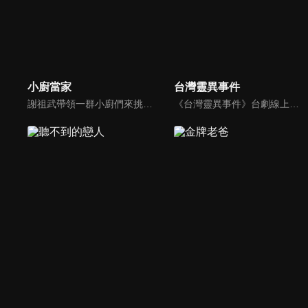
小廚當家
台灣靈異事件
謝祖武帶領一群小廚們來挑戰囉，究竟誰能獲得第一挑戰成功呢？評審團SOAC、大肚皮、Liz到底能不能被這群小廚們打動呢？
《台灣靈異事件》台劇線上看。社會寫實單元劇，以現代辦案的角度來切入鬼神之說，用以警惕世人。篤信科學辦案精神的刑警尚智（謝祖武）有心理學博士學位，他與先天具有陰陽眼的搭檔王玉芳（趙英華），共同調查各種無法用科學解釋的案件，為死者伸冤…