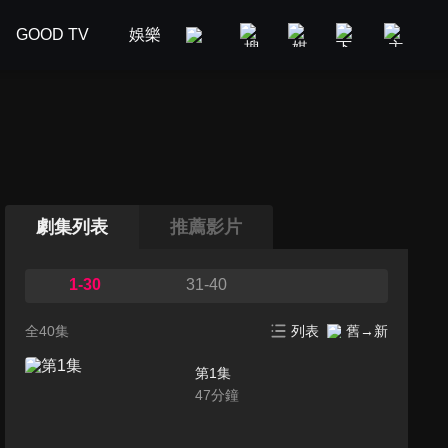
GOOD TV
娛樂
美食旅遊
新聞政論
汽車
劇集列表
推薦影片
1-30
31-40
全40集
列表
舊→新
第1集
47
分鐘