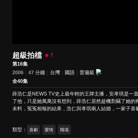
超級拍檔
7
第16集
2006
47 分鐘
台灣
國語
普遍級
全40集
薛浩仁是NEWS TV史上最年輕的王牌主播，安孝琪是
了他，只是她萬萬沒有想到，薛浩仁居然趁機剽竊了她的
未料，冤冤相報的結果，浩仁與孝琪兩人結婚，一家子喜
類型
喜劇
愛情
職場