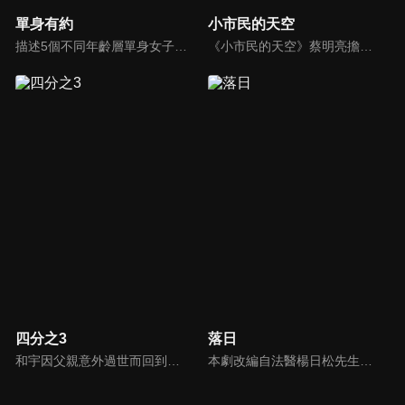
單身有約
小市民的天空
描述5個不同年齡層單身女子的愛情、婚姻觀。
《小市民的天空》蔡明亮擔任策劃，交由不同導演負責，蔡明亮自己編導了其中的四部：《我的名字叫做瑪麗》、《麗香的感情線》、《阿雄的初戀情人》和《給我一個家》。
四分之3
落日
和宇因父親意外過世而回到家鄉，面臨被迫接手的賣菜車生意，以及因跛腳而過度保護他的母親，頓時讓和宇的世界瞬間崩塌，陷入絕望。就在此時，和宇遇見駐村藝術家玟萱，第一個不把自己跛腳當回事的女孩，還約跛腳的自己去騎單車，她在和宇混亂的世界裡，開了一扇窗，並協助他重新理解所謂的家庭。
本劇改編自法醫楊日松先生一生所遭遇的真實案件。敘述終身奉獻台灣法醫志業、不求名利但求正義的法醫楊百川(劇中名)，及其從事於第一線法網工作的摯友、長官及學生，所共同面臨的刑事案件挑戰，是一部題材特殊且富社會意義的傳記式警匪推理劇集。