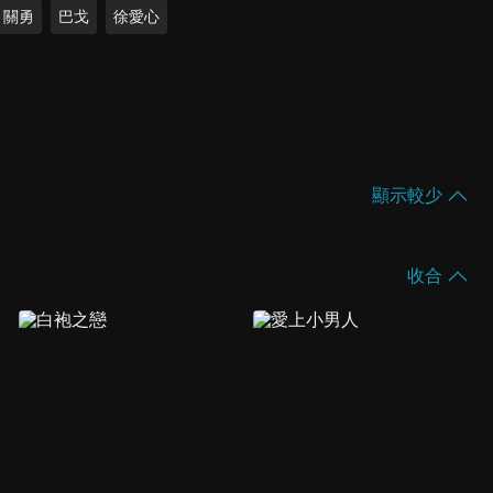
關勇
巴戈
徐愛心
顯示較少
收合