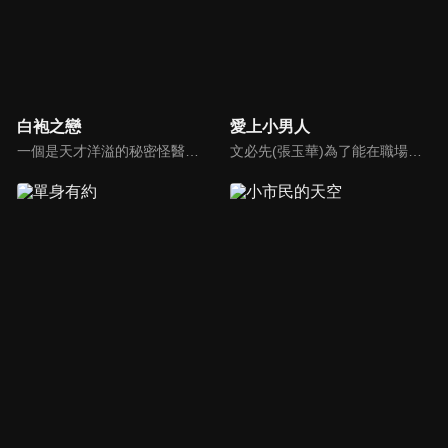
白袍之戀
愛上小男人
一個是天才洋溢的秘密怪醫莫凡，一個是鋒芒畢露的帥氣名醫啟修，同時都愛上教授的女兒逸寧。不幸地逸寧跟她死去的母親罹患一樣的絕症，啟修、莫凡跟教授都對這個病束手無策之際，莫凡得到逸寧的同意，隱瞞了啟修跟教授而幫逸寧動手術，令逸寧進入長期休眠的狀態…
文必先(張玉華)為了能在職場上與人比拼，武裝自己成為精明幹練的模樣，事實上卻是個外剛內柔的寂寞女子，在一次機會中，與著名難纏人物葛靖(林佑威)共事；李西西(于莉)是個漂亮聰明的花蝴蝶；沈一柔(暄妮)，大學畢業後就結婚，標準的溫室花朵，3人會激盪出什麼樣的火花呢？