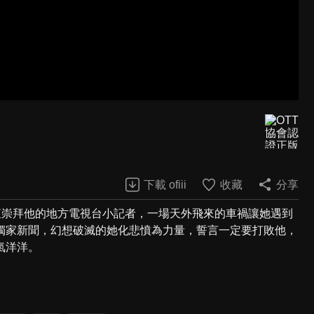
下載 ofiii
收藏
分享
一直崇拜他的地方電視台小記者，一場天外飛來的車禍讓她遇到
獨家新聞，幻想破滅的她化悲憤為力量，誓言一定要打敗他，
氣洋洋。