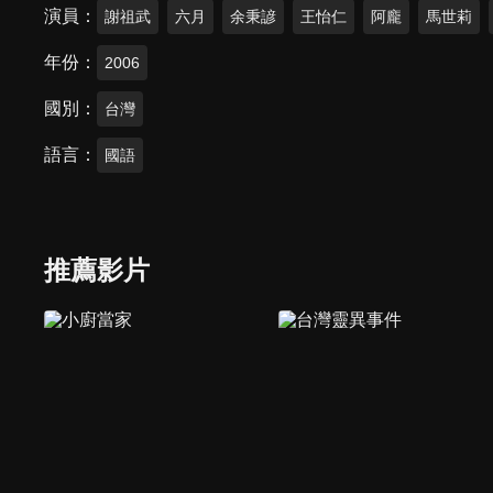
演員
謝祖武
六月
余秉諺
王怡仁
阿龐
馬世莉
年份
2006
國別
台灣
語言
國語
推薦影片