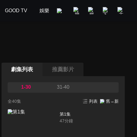
GOOD TV
娛樂
美食旅遊
新聞政論
汽車
劇集列表
推薦影片
1-30
31-40
全40集
列表
舊→新
第1集
47
分鐘