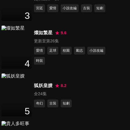
第11集
宮廷
愛情
小說改編
古裝
短劇
3
48
分鐘
燦如繁星
9.6
第12集
更新至第26集
48
分鐘
愛情
足球
校園
勵志
小說改編
4
時裝
第13集
48
分鐘
狐妖皇嫂
8.2
全24集
第14集
48
分鐘
奇幻
古裝
短劇
5
第15集