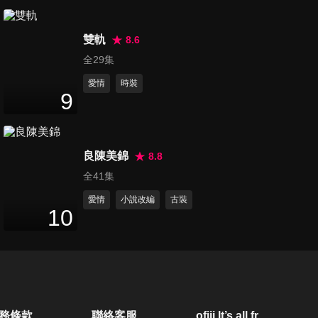
第20集
48
分鐘
雙軌
8.6
全29集
愛情
時裝
第21集
9
48
分鐘
良陳美錦
8.8
第22集
全41集
48
分鐘
愛情
小說改編
古裝
10
第23集
47
分鐘
第24集
務條款
聯絡客服
ofiii lt’s all free