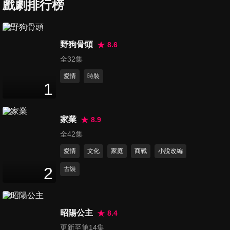
戲劇排行榜
第7集
野狗骨頭
8.6
48
分鐘
全32集
愛情
時裝
1
第8集
48
分鐘
家業
8.9
全42集
第9集
愛情
文化
家庭
商戰
小說改編
48
分鐘
2
古裝
第10集
48
分鐘
昭陽公主
8.4
更新至第14集