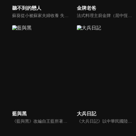
聽不到的戀人
金牌老爸
蘇葵從小被蘇家夫婦收養 失去家人的蘇葵對自己一無所知。她問母親，為什麼我的聲音不見了？母親則用夢幻的美人魚童話來安慰蘇葵，並且在將來的某一天，王子會來付出他的真愛，美妙的聲音就會回到蘇葵身邊了…
法式料理主廚金牌（屈中恆）與好友吳誠信（卜學亮）合開法式餐廳，不料，因資金週轉不良，誠信不告而別，金牌面臨積欠員工薪水及房租壓力，只得放棄苦心經營半年的餐廳，帶著妻女回家投靠母親（方芳）。精通料理卻對經營理財一竅不通的他，重新尋找工作卻處處碰壁，他的創業理想真能實現嗎？
藍與黑
大兵日記
《藍與黑》改編自王藍所著的同名長篇小說（1958年發行，該書被譽為四大抗戰小說之一），故事發生在民國26年對日抗戰爆發到39年國民政府遷台期間，場景則橫跨天津、北平、重慶、上海到台灣，描述孤女唐琪、千金大小姐鄭美莊與孤兒張醒亞「兩女一男」之間，一段見證大時代的烽火戀。
《大兵日記》以中華民國陸軍軍事訓練為題材，是金鰲勳執導的第一部連續劇；其中第1至第23集故事背景為位於台東縣的陸軍台東防衛司令部太平營區新兵訓練中心，自第24集始移往陸軍特戰部隊。