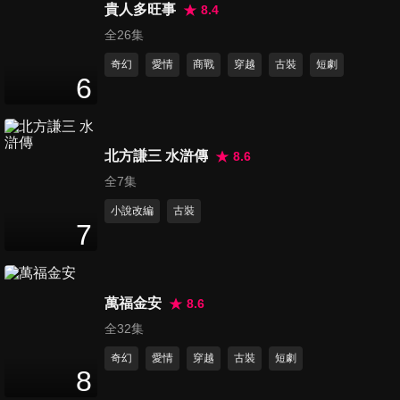
48
分鐘
貴人多旺事
8.4
全26集
奇幻
愛情
商戰
穿越
古裝
短劇
第16集
6
47
分鐘
北方謙三 水滸傳
8.6
第17集
48
分鐘
全7集
小說改編
古裝
7
第18集
48
分鐘
萬福金安
8.6
全32集
第19集
奇幻
愛情
穿越
古裝
短劇
47
分鐘
8