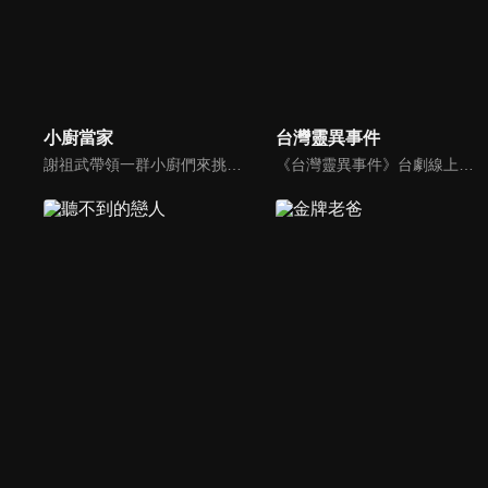
小廚當家
台灣靈異事件
謝祖武帶領一群小廚們來挑戰囉，究竟誰能獲得第一挑戰成功呢？評審團SOAC、大肚皮、Liz到底能不能被這群小廚們打動呢？
《台灣靈異事件》台劇線上看。社會寫實單元劇，以現代辦案的角度來切入鬼神之說，用以警惕世人。篤信科學辦案精神的刑警尚智（謝祖武）有心理學博士學位，他與先天具有陰陽眼的搭檔王玉芳（趙英華），共同調查各種無法用科學解釋的案件，為死者伸冤…