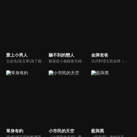
愛上小男人
聽不到的戀人
金牌老爸
文必先(張玉華)為了能在職場上與人比拼，武裝自己成為精明幹練的模樣，事實上卻是個外剛內柔的寂寞女子，在一次機會中，與著名難纏人物葛靖(林佑威)共事；李西西(于莉)是個漂亮聰明的花蝴蝶；沈一柔(暄妮)，大學畢業後就結婚，標準的溫室花朵，3人會激盪出什麼樣的火花呢？
蘇葵從小被蘇家夫婦收養 失去家人的蘇葵對自己一無所知。她問母親，為什麼我的聲音不見了？母親則用夢幻的美人魚童話來安慰蘇葵，並且在將來的某一天，王子會來付出他的真愛，美妙的聲音就會回到蘇葵身邊了…
法式料理主廚金牌（屈中恆）與好友吳誠信（卜學亮）合開法式餐廳，不料，因資金週轉不良，誠信不告而別，金牌面臨積欠員工薪水及房租壓力，只得放棄苦心經營半年的餐廳，帶著妻女回家投靠母親（方芳）。精通料理卻對經營理財一竅不通的他，重新尋找工作卻處處碰壁，他的創業理想真能實現嗎？
單身有約
小市民的天空
藍與黑