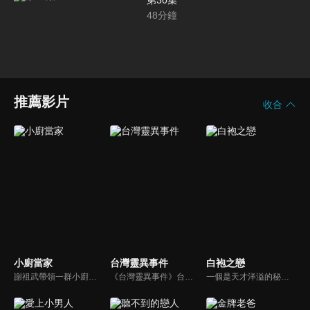
第30集
48
分鐘
推薦影片
收合
小廚當家
台灣靈異事件
白袍之戀
謝祖武帶領一群小廚們來挑戰囉，究竟誰能獲得第一挑戰成功呢？評審團SOAC、大肚皮、Liz到底能不能被這群小廚們打動呢？
《台灣靈異事件》台劇線上看。社會寫實單元劇，以現代辦案的角度來切入鬼神之說，用以警惕世人。篤信科學辦案精神的刑警尚智（謝祖武）有心理學博士學位，他與先天具有陰陽眼的搭檔王玉芳（趙英華），共同調查各種無法用科學解釋的案件，為死者伸冤…
一個是天才洋溢的秘密怪醫莫凡，一個是鋒芒畢露的帥氣名醫啟修，同時都愛上教授的女兒逸寧。不幸地逸寧跟她死去的母親罹患一樣的絕症，啟修、莫凡跟教授都對這個病束手無策之際，莫凡得到逸寧的同意，隱瞞了啟修跟教授而幫逸寧動手術，令逸寧進入長期休眠的狀態…