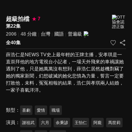
超級拍檔
7
第22集
2006
48 分鐘
台灣
國語
普遍級
全40集
薛浩仁是NEWS TV史上最年輕的王牌主播，安孝琪是一
直崇拜他的地方電視台小記者，一場天外飛來的車禍讓她
遇到了他，只是她萬萬沒有想到，薛浩仁居然趁機剽竊了
她的獨家新聞，幻想破滅的她化悲憤為力量，誓言一定要
打敗他，未料，冤冤相報的結果，浩仁與孝琪兩人結婚，
一家子喜氣洋洋。
類型
喜劇
愛情
職場
演員
謝祖武
六月
余秉諺
王怡仁
阿龐
馬世莉