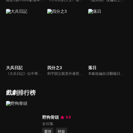
描述5個不同年齡層單身女子的愛情、婚姻觀。
《小市民的天空》蔡明亮擔任策劃，交由不同導演負責，蔡明亮自己編導了其中的四部：《我的名字叫做瑪麗》、《麗香的感情線》、《阿雄的初戀情人》和《給我一個家》。
《藍與黑》改編自王藍所著的同名長篇小說（1958年發行，該書被譽為四大抗戰小說之一），故事發生在民國26年對日抗戰爆發到39年國民政府遷台期間，場景則橫跨天津、北平、重慶、上海到台灣，描述孤女唐琪、千金大小姐鄭美莊與孤兒張醒亞「兩女一男」之間，一段見證大時代的烽火戀。
大兵日記
四分之3
落日
《大兵日記》以中華民國陸軍軍事訓練為題材，是金鰲勳執導的第一部連續劇；其中第1至第23集故事背景為位於台東縣的陸軍台東防衛司令部太平營區新兵訓練中心，自第24集始移往陸軍特戰部隊。
和宇因父親意外過世而回到家鄉，面臨被迫接手的賣菜車生意，以及因跛腳而過度保護他的母親，頓時讓和宇的世界瞬間崩塌，陷入絕望。就在此時，和宇遇見駐村藝術家玟萱，第一個不把自己跛腳當回事的女孩，還約跛腳的自己去騎單車，她在和宇混亂的世界裡，開了一扇窗，並協助他重新理解所謂的家庭。
本劇改編自法醫楊日松先生一生所遭遇的真實案件。敘述終身奉獻台灣法醫志業、不求名利但求正義的法醫楊百川(劇中名)，及其從事於第一線法網工作的摯友、長官及學生，所共同面臨的刑事案件挑戰，是一部題材特殊且富社會意義的傳記式警匪推理劇集。
戲劇排行榜
野狗骨頭
8.6
全32集
愛情
時裝