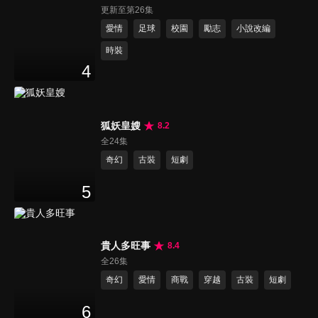
更新至第26集
愛情
足球
校園
勵志
小說改編
時裝
4
狐妖皇嫂
8.2
全24集
奇幻
古裝
短劇
5
貴人多旺事
8.4
全26集
奇幻
愛情
商戰
穿越
古裝
短劇
6