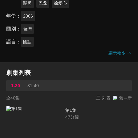
關勇
巴戈
徐愛心
年份
2006
國別
台灣
語言
國語
顯示較少
劇集列表
1-30
31-40
全40集
列表
舊→新
第1集
47
分鐘