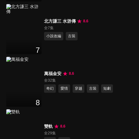
北方謙三 水滸傳
8.6
全7集
小說改編
古裝
7
萬福金安
8.6
全32集
奇幻
愛情
穿越
古裝
短劇
8
雙軌
8.6
全29集