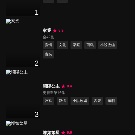
1
家業
8.9
全42集
愛情
文化
家庭
商戰
小說改編
古裝
2
昭陽公主
8.4
更新至第16集
宮廷
愛情
小說改編
古裝
短劇
3
燦如繁星
9.6