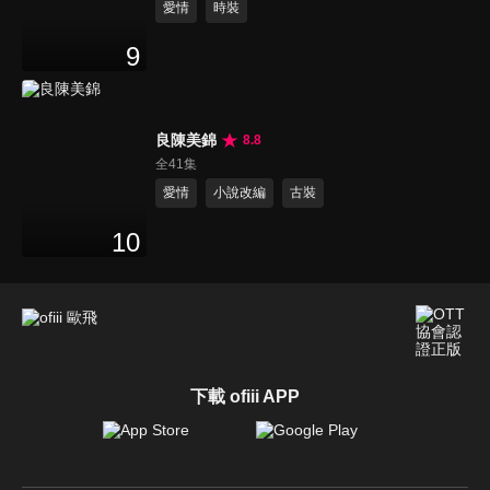
愛情
時裝
9
良陳美錦
8.8
全41集
愛情
小說改編
古裝
10
下載 ofiii APP