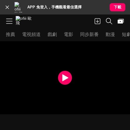
APP 免登入，手機觀看最佳選擇
下載
推薦
電視頻道
戲劇
電影
同步新番
動漫
短