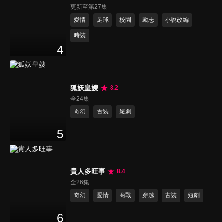
更新至第27集
愛情
足球
校園
勵志
小說改編
時裝
4
狐妖皇嫂
8.2
全24集
奇幻
古裝
短劇
5
貴人多旺事
8.4
全26集
奇幻
愛情
商戰
穿越
古裝
短劇
6