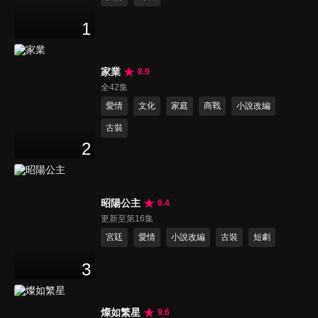
1
家業
8.9
全42集
愛情
文化
家庭
商戰
小說改編
古裝
2
昭陽公主
8.4
更新至第16集
宮廷
愛情
小說改編
古裝
短劇
3
燦如繁星
9.6