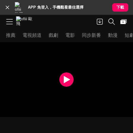
APP 免登入，手機觀看最佳選擇
下載
推薦
電視頻道
戲劇
電影
同步新番
動漫
短