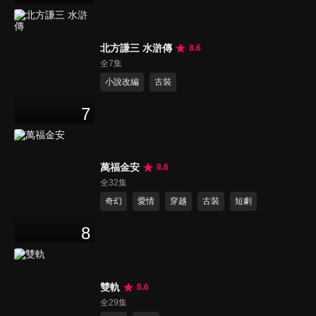
北方謙三 水滸傳
8.6
全7集
小說改編
古裝
7
萬福金安
8.6
全32集
奇幻
愛情
穿越
古裝
短劇
8
雙軌
8.6
全29集