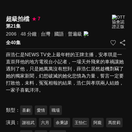
超級拍檔
7
第21集
2006
48 分鐘
台灣
國語
普遍級
全40集
薛浩仁是NEWS TV史上最年輕的王牌主播，安孝琪是一
直崇拜他的地方電視台小記者，一場天外飛來的車禍讓她
遇到了他，只是她萬萬沒有想到，薛浩仁居然趁機剽竊了
她的獨家新聞，幻想破滅的她化悲憤為力量，誓言一定要
打敗他，未料，冤冤相報的結果，浩仁與孝琪兩人結婚，
一家子喜氣洋洋。
類型
喜劇
愛情
職場
演員
謝祖武
六月
余秉諺
王怡仁
阿龐
馬世莉