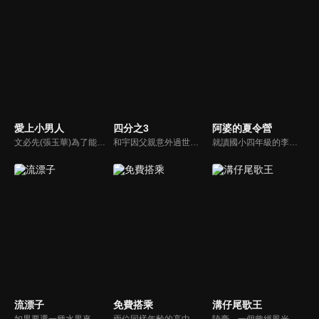
愛上小男人
四分之3
阿婆的夏令營
文必先(張玉華)為了能在職場上與人比拼，武裝自己成為精明幹練的模樣，事實上卻是個外剛內柔的寂寞女子，在一次機會中，與著名難纏人物葛靖(林佑威)共事；李西西(于莉)是個漂亮聰明的花蝴蝶；沈一柔(暄妮)，大學畢業後就結婚，標準的溫室花朵，3人會激盪出什麼樣的火花呢？
和宇因父親意外過世而回到家鄉，面臨被迫接手的賣菜車生意，以及因跛腳而過度保護他的母親，頓時讓和宇的世界瞬間崩塌，陷入絕望。就在此時，和宇遇見駐村藝術家玟萱，第一個不把自己跛腳當回事的女孩，還約跛腳的自己去騎單車，她在和宇混亂的世界裡，開了一扇窗，並協助他重新理解所謂的家庭。
就讀國小四年級的李軒，對快到的暑假有很多美好想法，沒想到放暑假前一天，爸爸被派到外地、媽媽出差，爸爸只好半哄半騙帶李軒回花蓮老家。因為跟阿婆非常不熟，再加上阿婆家都是他討厭的藥草味，又沒有電動和網路，又一直逼他做家事、吃青菜，於是李軒一心想要逃離阿婆家、逃離這個變成惡夢的暑假！
流漂子
免費搭乘
溝仔尾歌王