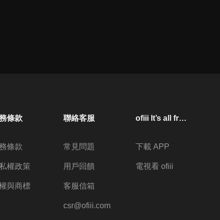
務條款
聯絡客服
ofiii lt’s all free
務條款
常見問題
下載 APP
私權政策
用戶回饋
電視看 ofiii
權與商標
客服信箱
csr@ofiii.com