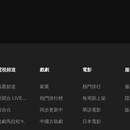
電視頻道
戲劇
電影
服
觀看頻道
家業
熱門排行
服
新聞台 LIVE 直播
熱門排行榜
每周新上架
隱
綜合台
同步更新中
華語電影
版
追劇馬拉松🏃
中國古裝劇
日本電影