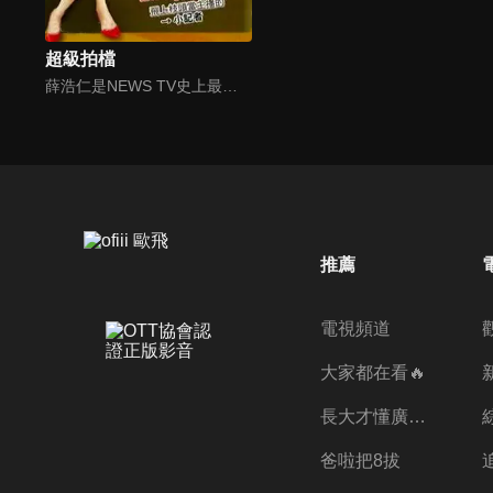
超級拍檔
薛浩仁是NEWS TV史上最年輕的王牌主播，安孝琪是一直崇拜他的地方電視台小記者，一場天外飛來的車禍讓她遇到了他，只是她萬萬沒有想到，薛浩仁居然趁機剽竊了她的獨家新聞，幻想破滅的她化悲憤為力量，誓言一定要打敗他，未料，冤冤相報的結果，浩仁與孝琪兩人結婚，一家子喜氣洋洋。
推薦
電視頻道
大家都在看🔥
長大才懂廣志的偉大
爸啦把8拔