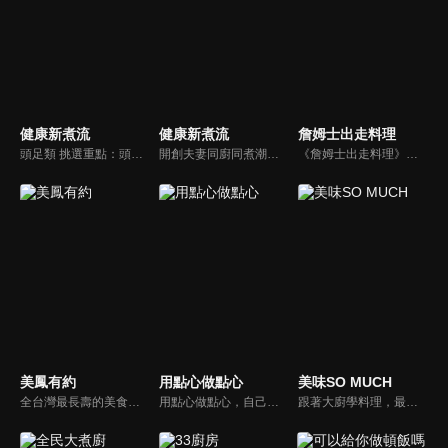
健康新煮流
健康新煮流
詹姆士出走料理
頭足類 挑選重點：頭足類利用清洗時去除內臟可以降低膽固醇的攝取。挑選雙眼清澈明亮，眼球稍微凸出，肉質結實有彈性為佳。身體具透明感，觸腕或是吸盤一碰到活體就會吸附住便是新鮮的。
開創夫妻同廚同煮潮流的KC夫婦，繼《健康醫食代》後，走出攝影棚，帶大家全台走透透，發掘上帝賞賜的美味食材，內容融合新加坡南洋風和客家純樸味，加上台灣獨特的閩南風情，互相激盪交織出的火花，打造出獨一無二的美食節目。
《詹姆士出走料理》以尋找詹姆士私廚菜單為節目主軸，為了尋找記憶中的美味料理，詹姆士將帶領大家探索市場，品嘗在地美味、尋訪料理達人，並在節目中展現特殊食材的處理方式、嘗試新的醬料或是新的料理作法，製作創意料理(料理教學)，最後在節目片尾時作出一道『詹姆士創意料理』。
美鳳有約
用點心做點心
美味SO MUCH
全台灣最長壽的美食節目《美鳯有約》魅力百分百！長達15年的播出時間，總是陪伴著許多婆婆媽媽們渡過一個輕鬆愉快的時光，精采內容您絕對不可錯過喔！
用點心做點心，自己動手最開心！全台唯一以點心烘焙為主題的電視節目，邀請熱愛烘焙料理的你/妳，一起加入我們DIY各式各樣的點心。
跟著大廚學料理，最強的料理小百科，美味SO MUCH！