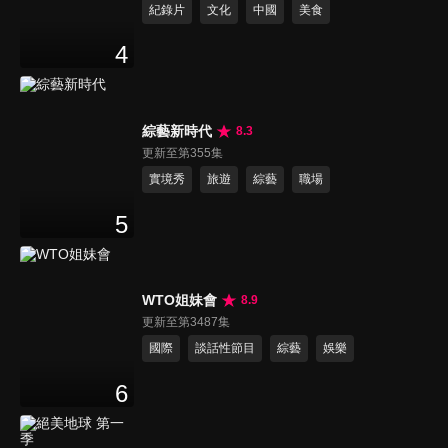
紀錄片
文化
中國
美食
4
綜藝新時代
8.3
更新至第355集
實境秀
旅遊
綜藝
職場
5
WTO姐妹會
8.9
更新至第3487集
國際
談話性節目
綜藝
娛樂
6