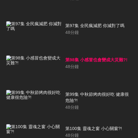
第97集 全民瘋減肥 你減對了嗎
48
分鐘
第98集 小感冒也會變成大災難?!
48
分鐘
第99集 中秋節烤肉很好吃 健康很
危險?!
48
分鐘
第100集 靈魂之窗 小心關窗?!
48
分鐘