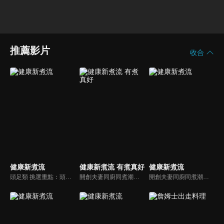
推薦影片
收合
健康新煮流
健康新煮流 有煮真好
健康新煮流
頭足類 挑選重點：頭足類利用清洗時去除內臟可以降低膽固醇的攝取。挑選雙眼清澈明亮，眼球稍微凸出，肉質結實有彈性為佳。身體具透明感，觸腕或是吸盤一碰到活體就會吸附住便是新鮮的。
開創夫妻同廚同煮潮流的KC夫婦，繼《健康醫食代》後，走出攝影棚，帶大家全台走透透，發掘上帝賞賜的美味食材，內容融合新加坡南洋風和客家純樸味，加上台灣獨特的閩南風情，互相激盪交織出的火花，打造出獨一無二的美食節目。
開創夫妻同廚同煮潮流的KC夫婦，繼《健康醫食代》後，走出攝影棚，帶大家全台走透透，發掘上帝賞賜的美味食材，內容融合新加坡南洋風和客家純樸味，加上台灣獨特的閩南風情，互相激盪交織出的火花，打造出獨一無二的美食節目。