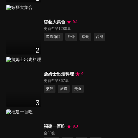
綜藝大集合
9.1
更新至第1280集
遊戲節目
戶外
綜藝
台灣
2
詹姆士出走料理
9
更新至第367集
烹飪
旅遊
美食
3
福建一百吃
8.3
全30集