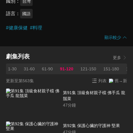
國別
台灣
語言
國語
#
健康保健
#
料理
顯示較少
劇集列表
更多
1-30
31-60
61-90
91-120
121-150
151-180
181
更新至第563集
列表
舊→新
第91集 頂級食材親子檔 佛手瓜 龍
鬚菜
47
分鐘
第92集 保護心臟的守護神 堅果
47
分鐘