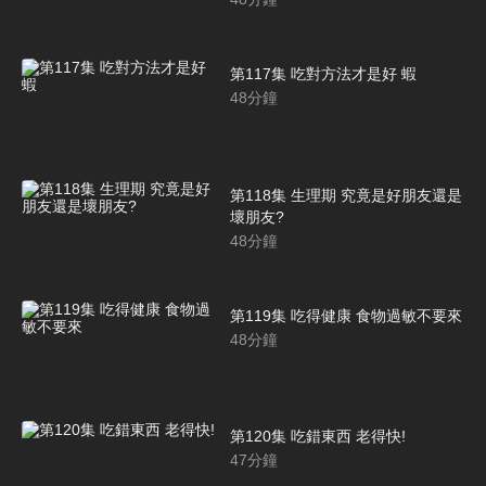
第117集 吃對方法才是好 蝦
48
分鐘
第118集 生理期 究竟是好朋友還是
壞朋友?
48
分鐘
第119集 吃得健康 食物過敏不要來
48
分鐘
第120集 吃錯東西 老得快!
47
分鐘