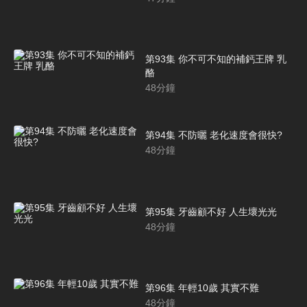
第93集 你不可不知的補鈣王牌 乳
酪
48
分鐘
第94集 不防曬 老化速度會很快?
48
分鐘
第95集 牙齒顧不好 人生壞光光
48
分鐘
第96集 年輕10歲 其實不難
48
分鐘