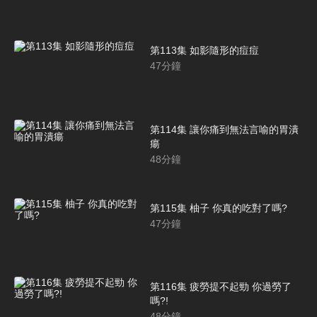
第113集 如影隨形的痘痘
47
分鐘
第114集 讓你痛到無法言喻的胃潰
瘍
48
分鐘
第115集 柚子 你真的吃對了嗎?
47
分鐘
第116集 疲勞提不起勁 你過勞了
嗎?!
48
分鐘