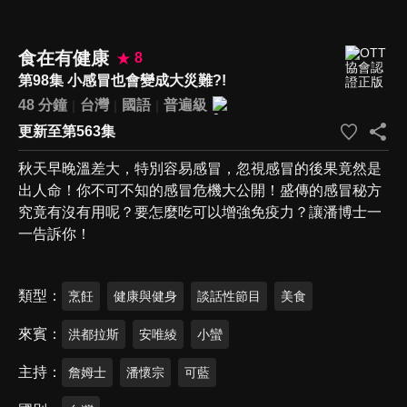
食在有健康
8
第98集 小感冒也會變成大災難?!
48 分鐘
台灣
國語
普遍級
更新至第563集
秋天早晚溫差大，特別容易感冒，忽視感冒的後果竟然是
出人命！你不可不知的感冒危機大公開！盛傳的感冒秘方
究竟有沒有用呢？要怎麼吃可以增強免疫力？讓潘博士一
一告訴你！
類型
烹飪
健康與健身
談話性節目
美食
來賓
洪都拉斯
安唯綾
小蠻
主持
詹姆士
潘懷宗
可藍