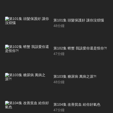
第101集 頭髮保護好 讓你沒煩惱
48
分鐘
第102集 螃蟹 我該愛你還是恨你?!
47
分鐘
第103集 糖尿病 萬病之源?!
48
分鐘
第104集 改善貧血 給你好氣色
47
分鐘