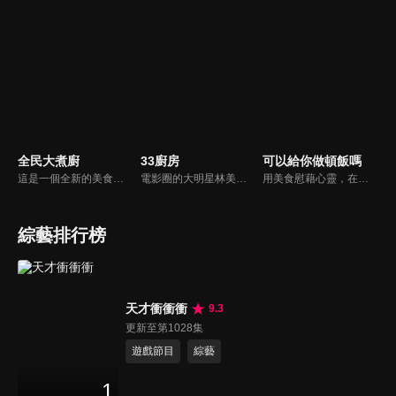
全民大煮廚
33廚房
可以給你做頓飯嗎
這是一個全新的美食節目，將為您煮出台灣的好滋味，豐富、美味的畫面，傳遞「煮廚」對料理的用心，獨特的介紹方式，要你吃得更有創意、吃得更有趣！現今飲食已趨健康走向為主，「全民大煮廚」要用「輕食輕煙」讓你吃出健康與活力，並帶觀眾們從食材開始，想成為達人級的吃貨，走～我們從「煮」開始！
電影圈的大明星林美秀首度跨足綜藝接主持棒，帶領駱進漢師傅以及黃景龍師傅大展廚藝與觀眾們一起美味上菜！
用美食慰藉心靈，在飯桌上這個中國人最傳統的聊天場域打開素人物件心門；潛移默化地引出社會熱點話題，打造一檔有趣、有用、有意義的人文類真人秀。
綜藝排行榜
天才衝衝衝
9.3
更新至第1028集
遊戲節目
綜藝
1