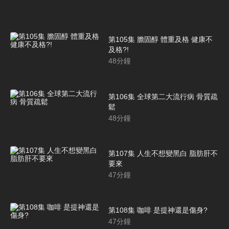
第105集 膽固醇 體重及格 健康不
及格?!
48
分鐘
第106集 全球第二大流行病 骨質疏
鬆
48
分鐘
第107集 人生不想變黑白 脂肪肝不
要來
47
分鐘
第108集 咖啡 是提神還是傷身?
47
分鐘