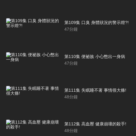
第109集 口臭 身體狀況的警示燈?!
47
分鐘
第110集 便祕族 小心憋出一身病
47
分鐘
第111集 失眠睡不著 事情很大條!
48
分鐘
第112集 高血壓 健康崩壞的殺手!
48
分鐘