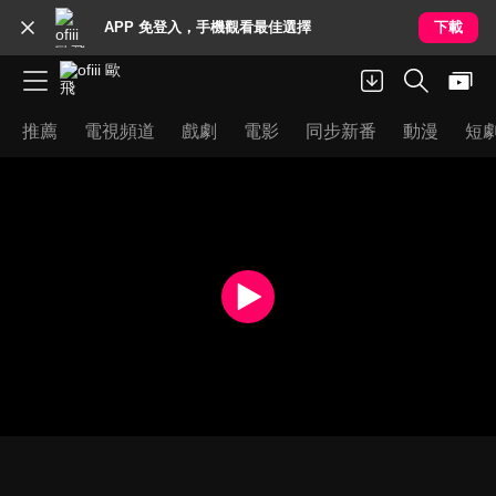
APP 免登入，手機觀看最佳選擇
下載
推薦
電視頻道
戲劇
電影
同步新番
動漫
短