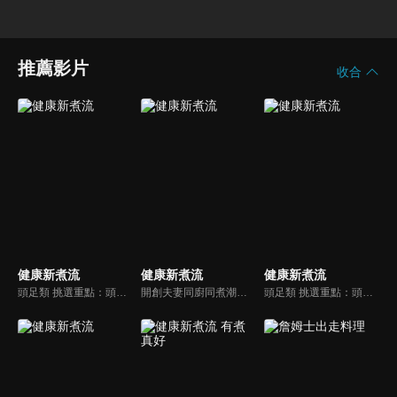
推薦影片
收合
健康新煮流
健康新煮流
健康新煮流
頭足類 挑選重點：頭足類利用清洗時去除內臟可以降低膽固醇的攝取。挑選雙眼清澈明亮，眼球稍微凸出，肉質結實有彈性為佳。身體具透明感，觸腕或是吸盤一碰到活體就會吸附住便是新鮮的。
開創夫妻同廚同煮潮流的KC夫婦，繼《健康醫食代》後，走出攝影棚，帶大家全台走透透，發掘上帝賞賜的美味食材，內容融合新加坡南洋風和客家純樸味，加上台灣獨特的閩南風情，互相激盪交織出的火花，打造出獨一無二的美食節目。
頭足類 挑選重點：頭足類利用清洗時去除內臟可以降低膽固醇的攝取。挑選雙眼清澈明亮，眼球稍微凸出，肉質結實有彈性為佳。身體具透明感，觸腕或是吸盤一碰到活體就會吸附住便是新鮮的。