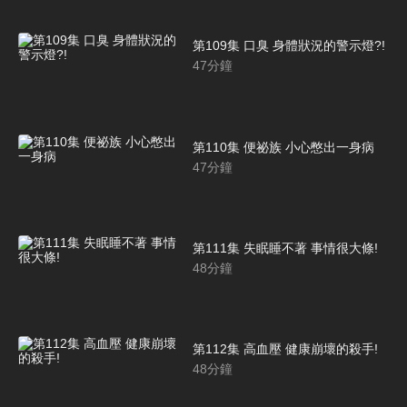
第109集 口臭 身體狀況的警示燈?!
47
分鐘
第110集 便祕族 小心憋出一身病
47
分鐘
第111集 失眠睡不著 事情很大條!
48
分鐘
第112集 高血壓 健康崩壞的殺手!
48
分鐘