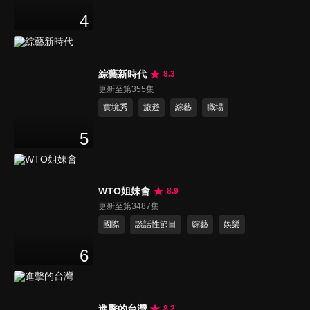
4
綜藝新時代
8.3
更新至第355集
實境秀
旅遊
綜藝
職場
5
WTO姐妹會
8.9
更新至第3487集
國際
談話性節目
綜藝
娛樂
6
進擊的台灣
8.2