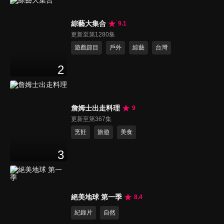
綜藝大集合
9.1
更新至第1280集
遊戲節目
戶外
綜藝
台灣
2
詹姆士出走料理
9
更新至第367集
烹飪
旅遊
美食
3
絕美地球 第一季
8.4
紀錄片
自然