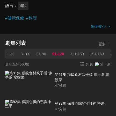
語言
國語
#
健康保健
#
料理
顯示較少
劇集列表
更多
1-30
31-60
61-90
91-120
121-150
151-180
181
更新至第563集
列表
舊→新
第91集 頂級食材親子檔 佛手瓜 龍
鬚菜
47
分鐘
第92集 保護心臟的守護神 堅果
47
分鐘