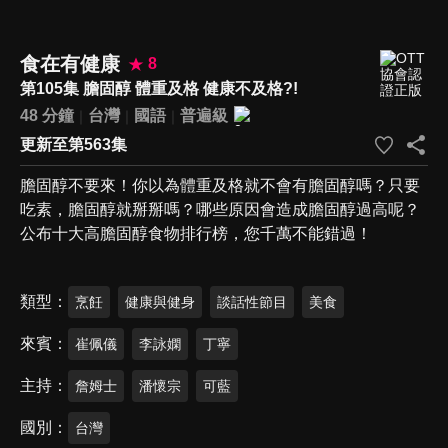
食在有健康
8
第105集 膽固醇 體重及格 健康不及格?!
48 分鐘
台灣
國語
普遍級
更新至第563集
膽固醇不要來！你以為體重及格就不會有膽固醇嗎？只要
吃素，膽固醇就掰掰嗎？哪些原因會造成膽固醇過高呢？
公布十大高膽固醇食物排行榜，您千萬不能錯過！
類型
烹飪
健康與健身
談話性節目
美食
來賓
崔佩儀
李詠嫻
丁寧
主持
詹姆士
潘懷宗
可藍
國別
台灣