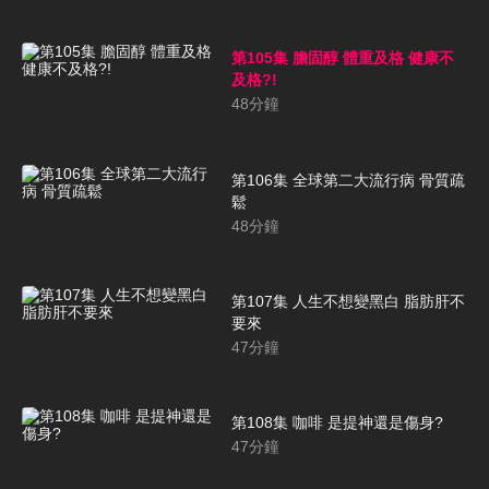
第105集 膽固醇 體重及格 健康不
及格?!
48
分鐘
第106集 全球第二大流行病 骨質疏
鬆
48
分鐘
第107集 人生不想變黑白 脂肪肝不
要來
47
分鐘
第108集 咖啡 是提神還是傷身?
47
分鐘