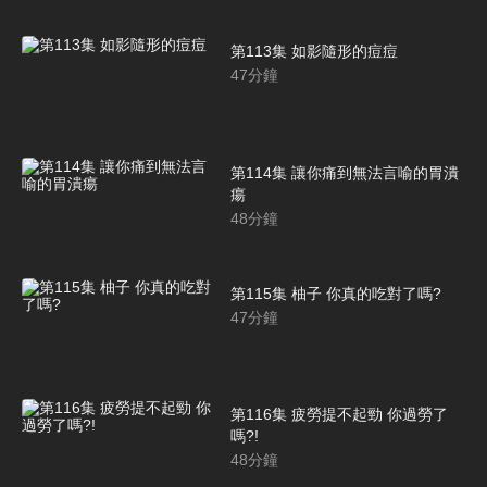
第113集 如影隨形的痘痘
47
分鐘
第114集 讓你痛到無法言喻的胃潰
瘍
48
分鐘
第115集 柚子 你真的吃對了嗎?
47
分鐘
第116集 疲勞提不起勁 你過勞了
嗎?!
48
分鐘