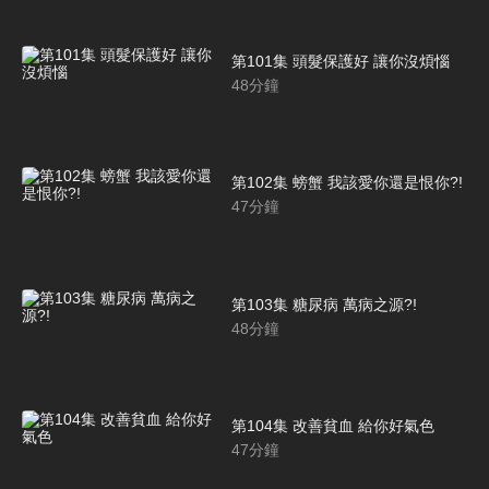
第101集 頭髮保護好 讓你沒煩惱
48
分鐘
第102集 螃蟹 我該愛你還是恨你?!
47
分鐘
第103集 糖尿病 萬病之源?!
48
分鐘
第104集 改善貧血 給你好氣色
47
分鐘