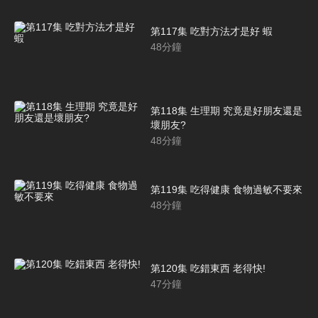
第117集 吃對方法才是好 蝦
48
分鐘
第118集 生理期 究竟是好朋友還是
壞朋友?
48
分鐘
第119集 吃得健康 食物過敏不要來
48
分鐘
第120集 吃錯東西 老得快!
47
分鐘