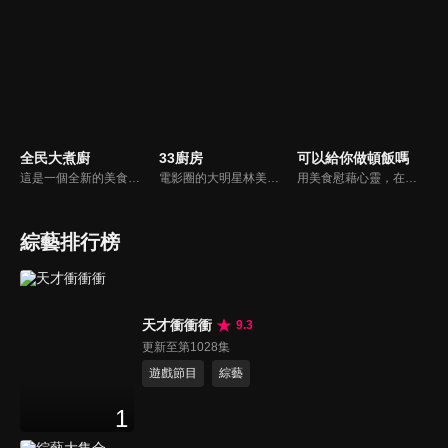
全民大煮廚
33廚房
可以給你做頓飯嗎
這是一個全新的美食節目，將為您煮出台灣的好滋味，豐富、美味的畫面，傳遞「煮廚」對料理的用心，獨特的介紹方式，要你吃得更有創意、吃得更有趣！現今飲食已趨健康走向為主，「全民大煮廚」要用「輕食輕煙」讓你吃出健康與活力，並帶觀眾們從食材開始，想成為達人級的吃貨，走～我們從「煮」開始！
電影圈的大明星林美秀首度跨足綜藝接主持棒，帶領駱進漢師傅以及黃景龍師傅大展廚藝與觀眾們一起美味上菜！
用美食慰藉心靈，在飯桌上這個中國人最傳統的聊天場域打開素人物件心門；潛移默化地引出社會熱點話題，打造一檔有趣、有用、有意義的人文類真人秀。
綜藝排行榜
天才衝衝衝
9.3
更新至第1028集
遊戲節目
綜藝
1