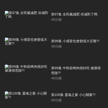
第97集 全民瘋減肥 你減對了嗎
48
分鐘
第98集 小感冒也會變成大災難?!
48
分鐘
第99集 中秋節烤肉很好吃 健康很
危險?!
48
分鐘
第100集 靈魂之窗 小心關窗?!
48
分鐘