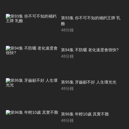
第93集 你不可不知的補鈣王牌 乳
酪
48
分鐘
第94集 不防曬 老化速度會很快?
48
分鐘
第95集 牙齒顧不好 人生壞光光
48
分鐘
第96集 年輕10歲 其實不難
48
分鐘