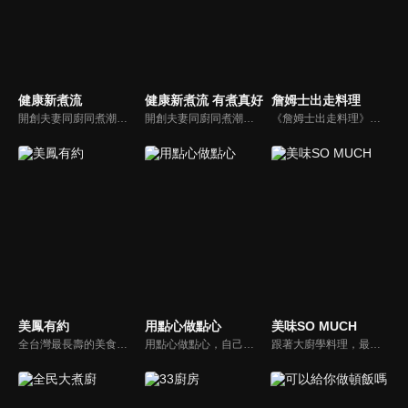
健康新煮流
健康新煮流 有煮真好
詹姆士出走料理
開創夫妻同廚同煮潮流的KC夫婦，繼《健康醫食代》後，走出攝影棚，帶大家全台走透透，發掘上帝賞賜的美味食材，內容融合新加坡南洋風和客家純樸味，加上台灣獨特的閩南風情，互相激盪交織出的火花，打造出獨一無二的美食節目。
開創夫妻同廚同煮潮流的KC夫婦，繼《健康醫食代》後，走出攝影棚，帶大家全台走透透，發掘上帝賞賜的美味食材，內容融合新加坡南洋風和客家純樸味，加上台灣獨特的閩南風情，互相激盪交織出的火花，打造出獨一無二的美食節目。
《詹姆士出走料理》以尋找詹姆士私廚菜單為節目主軸，為了尋找記憶中的美味料理，詹姆士將帶領大家探索市場，品嘗在地美味、尋訪料理達人，並在節目中展現特殊食材的處理方式、嘗試新的醬料或是新的料理作法，製作創意料理(料理教學)，最後在節目片尾時作出一道『詹姆士創意料理』。
美鳳有約
用點心做點心
美味SO MUCH
全台灣最長壽的美食節目《美鳯有約》魅力百分百！長達15年的播出時間，總是陪伴著許多婆婆媽媽們渡過一個輕鬆愉快的時光，精采內容您絕對不可錯過喔！
用點心做點心，自己動手最開心！全台唯一以點心烘焙為主題的電視節目，邀請熱愛烘焙料理的你/妳，一起加入我們DIY各式各樣的點心。
跟著大廚學料理，最強的料理小百科，美味SO MUCH！