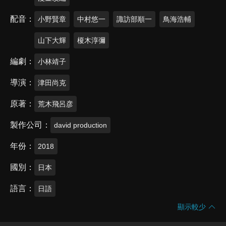
配音
小野賢章
中村悠一
諏訪部順一
鳥海浩輔
山下大輝
榎木淳彌
編劇
小林靖子
導演
津田尚克
原著
荒木飛呂彦
製作公司
david production
年份
2018
國別
日本
語言
日語
顯示較少