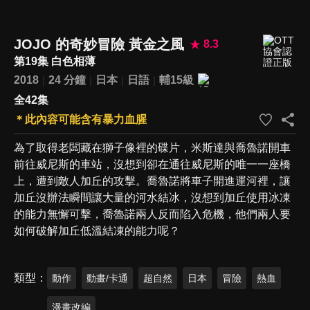
JOJO 的奇妙冒險 黃金之風
8.3
第19集 白色相薄
2018
24 分鐘
日本
日語
輔15級
全42集
＊此內容可能含有暴力血腥
為了取得老闆藏在獅子像裡的碟片，米斯達與喬魯諾開車
前往威尼斯的車站，沒想到卻在通往威尼斯的唯一一座橋
上，遭到敵人加丘的攻擊。喬魯諾將車子開進運河裡，讓
加丘沒辦法瞬間讓大量的河水結冰，沒想到加丘使用冰凍
的能力無懈可擊，喬魯諾兩人反而陷入危機，他們兩人要
如何破解加丘低溫結凍的能力呢？
類型
動作
動畫/卡通
超自然
日本
冒險
熱血
漫畫改編