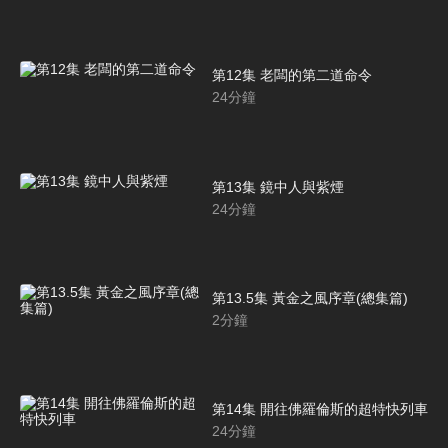
第12集 老闆的第二道命令
24
分鐘
第13集 鏡中人與紫煙
24
分鐘
第13.5集 黃金之風序章(總集篇)
2
分鐘
第14集 開往佛羅倫斯的超特快列車
24
分鐘