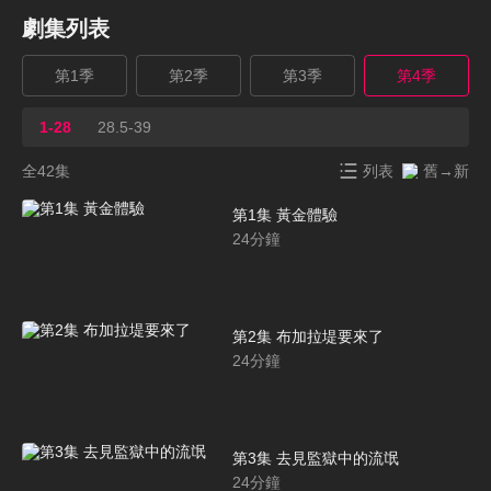
劇集列表
第1季
第2季
第3季
第4季
1-28
28.5-39
全42集
列表
舊→新
第1集 黃金體驗
24
分鐘
第2集 布加拉堤要來了
24
分鐘
第3集 去見監獄中的流氓
24
分鐘