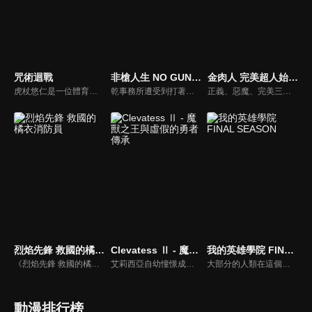
咒術迴戰
非槍人生 NO GUNS LIFE 第二季
金肉人 完美超人始祖篇 Season 2
虎杖悠仁是一位體育萬能的高中生，某天他為了從「咒物」危機中解救學長姊，而吞下了詛咒的手指，讓「宿儺」這種詛咒跟自己合而為一。為了實現爺爺要他「助人」的遺言，虎杖將會繼續與「詛咒」奮鬥下去。
乾事務所遭受到打著反擴張主義旗號的恐怖組織襲擊。在那些襲擊者之中，有梅雅莉一直在尋找的哥哥維克托的身影。隨著歲月的流逝，十三、梅雅莉及維克托三人間的因緣將會彼此交錯。而這一切很快地，也將為十三的秘密、貝魯聯的企圖與鐵朗的命運帶來巨大的影響…。
正義、惡魔、完美三大陣營的超人，在歷經多年的爭鬥之後，共同締結三屬性超人互不侵犯條約，整個宇宙終於迎來真正的和平.....結局本應該如此。然而，完美超人軍精英部隊“完美・無量大數軍”為了撤銷條約，發動神秘襲擊。面對突如其來的情況，缺乏主力的正義超人軍陣營，僅有金肉人以及泰利人能夠參戰，此時水牛人率領過往的宿敵・惡魔七超人，突然驚喜現身宣布參戰，並且在世界各地展開激烈的團隊對抗戰！但是，那些自稱“真正的完美超人”的人，力量強大無比，正義＆惡魔陣營接連出現死傷者！？此外，無量大數軍的第二部隊也抵達地球，抵抗的戰力恐後繼無力......所幸，眾人期待已久的正義超人軍主力軍團羅賓假面、拉麵人、布羅肯Jr.、戰爭人及時出現了！激烈的第二輪團隊對抗戰即將拉開序幕！！
烈焰先鋒 救國的橘衣消防員
Clevatess Ⅱ - 魔獸之王與虛假的勇者傳承
我的英雄學院 FINAL SEASON
《烈焰先鋒 救國的橘衣消防員》是《火線先鋒大吾（め組の大吾）》之續作，本作由另一位新的「大吾」十朱大吾擔任主角。他與斧田駿、中村雪以及其他伙伴通過了「特別技術研修」，正式成為救助隊成員，將前往火災現場拯救傷患與受困的民眾。
艾莉西亞自幼憧憬成為勇者，成為了由國王所選出的 13 名勇者之一。勇者們帶著傳說之劍，前往討伐魔獸王克雷巴特斯。然而他們的魯莽，卻意外引發了可能讓整個艾多西亞大陸的人族滅絕的最大危機。而世界僅存的希望，竟然是託付給魔獸王的一名嬰兒...... 第二季將接續第一季的發展，繼續講述魔獸王克雷巴特斯與這名人族嬰兒在充滿陰謀與危機的世界中，所展開的黑暗冒險與史詩篇章。
大部分的人類在這個時代裡都擁有名為「個性」的力量，但有力量之人卻不一定都屬於正義的一方。只要邪惡出現的地方，必定會有英雄挺身而出拯救眾人。一名天生沒有力量的少年——綠谷出久從小夢想成為英雄，沒有力量的他能實現自己的夢想嗎？雖然困難重重，少年卻依舊不放棄，朝著自己的目標勇往前進。
動漫排行榜