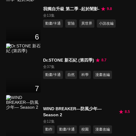
我獨自升級 第二季 -起於闇影-
9.8
全13集
動畫/卡通
冒險
異世界
小說改編
6
Dr.STONE 新石紀 (第四季)
8.7
全37集
動畫/卡通
自然
科學
漫畫改編
7
WIND BREAKER—防風少年—
8.5
Season 2
全12集
動作
動畫/卡通
校園
漫畫改編