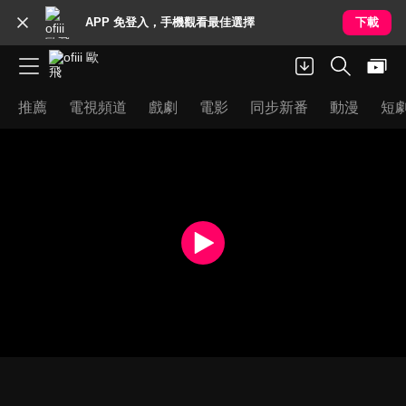
APP 免登入，手機觀看最佳選擇
下載
推薦
電視頻道
戲劇
電影
同步新番
動漫
短