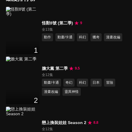
怪獸8號 (第二季)
9
全13集
動作
動畫/卡通
科幻
獵奇
漫畫改編
1
膽大黨 第二季
9.5
全12集
動畫/卡通
奇幻
科幻
日本
冒險
漫畫改編
靈異神怪
2
戀上換裝娃娃 Season 2
8.8
全12集