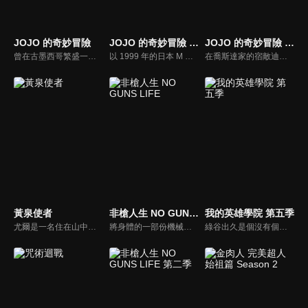
JOJO 的奇妙冒險
JOJO 的奇妙冒險 不滅鑽石
JOJO 的奇妙冒險 星塵遠征軍
曾在古墨西哥繁盛一時的太陽子民阿茲特克，流傳著一枚奇妙的「石鬼面」，據說能讓人獲得永恆生命並成為真正的掌控者。然而不知何時，就從歷史中消失了蹤影。時光飛逝，來到19世紀後葉。在這個人們的思想與生活劇變的時代，喬納森喬斯達與迪奧布朗度二人相遇，並因為「石鬼面」，步上奇特詭譎的命運──
以 1999 年的日本 M 縣 S 市杜王町作為舞台，喬瑟夫的私生子「東方仗助」居住在這兒。許多看似平凡的市民，其實擁有替身能力，在替身使者與替身使者會互相吸引的情形下，仗助普通的生活變得不可思議。
在喬斯達家的宿敵迪奧復活的影響下，一位年輕人空條承太郎，得到了名為「幽波紋」的能力。為了拯救因詛咒而倒下的母親荷莉，空條承太郎與外祖父喬瑟夫以及他的夥伴，一起為了打倒迪奧而展開旅程。在漫長的旅途當中，承太郎等人一次又一次地擊退刺客。然而為了阻止他們前進，可怕的新一波敵影不斷逼近。
黃泉使者
非槍人生 NO GUNS LIFE
我的英雄學院 第五季
尤爾是一名住在山中小村莊的獵人少年，靠著狩獵野鳥維生，與雙胞胎妹妹阿薩及村民們過著樸實的生活。然而，這樣平穩的日常卻被空中響起的""龍的叫聲""給撕裂了──安逸的村莊裡潛藏著傳承與謎團，這個村裡究竟藏著什麼祕密呢？尤爾的命運又會如何？謎團與不可思議縱橫交錯的嶄新使者戰鬥──緊張刺激的幻怪奇幻譚，現在揭開序幕。
將身體的一部份機械化並擴張機能的人類「擴張者」，他們與一般的人類共存於社會，處理「擴張者」引起問題的則是「處理屋」，乾十三便以此為生。某日，被視為綁架犯而受到警備局追捕的男子，委託十三保護他所綁架的一名少年，為了完成委託，十三將與貝琉連公司成為敵對關係。
綠谷出久是個沒有個性的少年，但他仍憧憬並渴望成為英雄，也期望自己能進入培育英雄的菁英學校雄英高校就讀。但周圍的人都不看好沒有個性的他能成為英雄，讓他總是在他人的嘲笑與輕視中度過。直到他遇上了自己最仰慕的英雄，被人稱為「和平的象徵」的歐爾麥特，他的夢想將因此獲得會化為現實的可能性。