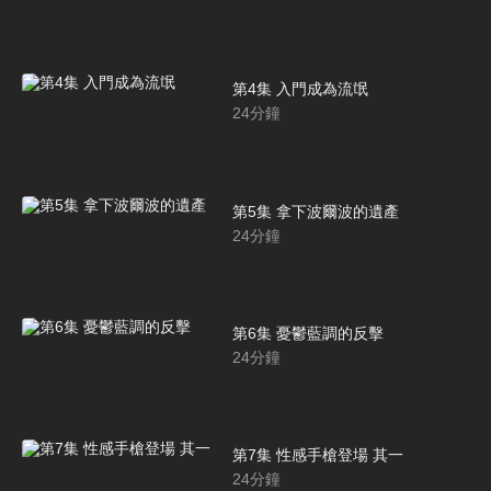
第4集 入門成為流氓
24
分鐘
第5集 拿下波爾波的遺產
24
分鐘
第6集 憂鬱藍調的反擊
24
分鐘
第7集 性感手槍登場 其一
24
分鐘