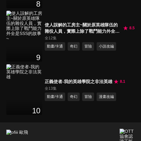
8
使人誤解的工房主~關於原英雄隊伍的
8.5
雜役人員，實際上除了戰鬥能力外全是
SSS的故事~
全12集
動畫/卡通
奇幻
冒險
小說改編
9
正義使者-我的英雄學院之非法英雄
8.1
全13集
動畫/卡通
奇幻
冒險
漫畫改編
10