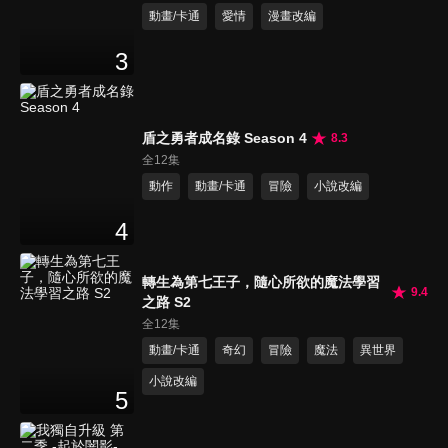
動畫/卡通
愛情
漫畫改編
3
盾之勇者成名錄 Season 4
8.3
全12集
動作
動畫/卡通
冒險
小說改編
4
轉生為第七王子，隨心所欲的魔法學習
9.4
之路 S2
全12集
動畫/卡通
奇幻
冒險
魔法
異世界
小說改編
5