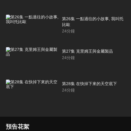
第26集 一點過往的小故事, 我叫托
比歐
24
分鐘
第27集 克里姆王與金屬製品
24
分鐘
第28集 在快掉下來的天空底下
24
分鐘
預告花絮