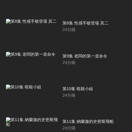
第8集 性感手槍登場 其二
24
分鐘
第9集 老闆的第一道命令
24
分鐘
第10集 暗殺小組
24
分鐘
第11集 納蘭迦的史密斯飛船
24
分鐘