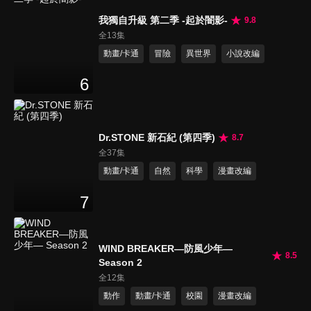
我獨自升級 第二季 -起於闇影-
9.8
全13集
動畫/卡通
冒險
異世界
小說改編
6
Dr.STONE 新石紀 (第四季)
8.7
全37集
動畫/卡通
自然
科學
漫畫改編
7
WIND BREAKER—防風少年—
8.5
Season 2
全12集
動作
動畫/卡通
校園
漫畫改編