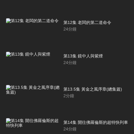
第12集 老闆的第二道命令
24
分鐘
第13集 鏡中人與紫煙
24
分鐘
第13.5集 黃金之風序章(總集篇)
2
分鐘
第14集 開往佛羅倫斯的超特快列車
24
分鐘