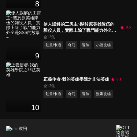
8
使人誤解的工房主~關於原英雄隊伍的
8.5
雜役人員，實際上除了戰鬥能力外全是
SSS的故事~
全12集
動畫/卡通
奇幻
冒險
小說改編
9
正義使者-我的英雄學院之非法英雄
8.1
全13集
動畫/卡通
奇幻
冒險
漫畫改編
10