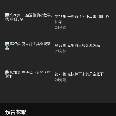
第26集 一點過往的小故事, 我叫托
比歐
24
分鐘
第27集 克里姆王與金屬製品
24
分鐘
第28集 在快掉下來的天空底下
24
分鐘
預告花絮