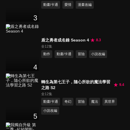
動畫/卡通
愛情
漫畫改編
3
盾之勇者成名錄 Season 4
8.3
全12集
動作
動畫/卡通
冒險
小說改編
4
轉生為第七王子，隨心所欲的魔法學習
9.4
之路 S2
全12集
動畫/卡通
奇幻
冒險
魔法
異世界
小說改編
5