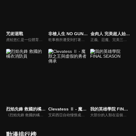
咒術迴戰
非槍人生 NO GUNS LIFE 第二季
金肉人 完美超人始祖篇 Season 2
虎杖悠仁是一位體育萬能的高中生，某天他為了從「咒物」危機中解救學長姊，而吞下了詛咒的手指，讓「宿儺」這種詛咒跟自己合而為一。為了實現爺爺要他「助人」的遺言，虎杖將會繼續與「詛咒」奮鬥下去。
乾事務所遭受到打著反擴張主義旗號的恐怖組織襲擊。在那些襲擊者之中，有梅雅莉一直在尋找的哥哥維克托的身影。隨著歲月的流逝，十三、梅雅莉及維克托三人間的因緣將會彼此交錯。而這一切很快地，也將為十三的秘密、貝魯聯的企圖與鐵朗的命運帶來巨大的影響…。
正義、惡魔、完美三大陣營的超人，在歷經多年的爭鬥之後，共同締結三屬性超人互不侵犯條約，整個宇宙終於迎來真正的和平.....結局本應該如此。然而，完美超人軍精英部隊“完美・無量大數軍”為了撤銷條約，發動神秘襲擊。面對突如其來的情況，缺乏主力的正義超人軍陣營，僅有金肉人以及泰利人能夠參戰，此時水牛人率領過往的宿敵・惡魔七超人，突然驚喜現身宣布參戰，並且在世界各地展開激烈的團隊對抗戰！但是，那些自稱“真正的完美超人”的人，力量強大無比，正義＆惡魔陣營接連出現死傷者！？此外，無量大數軍的第二部隊也抵達地球，抵抗的戰力恐後繼無力......所幸，眾人期待已久的正義超人軍主力軍團羅賓假面、拉麵人、布羅肯Jr.、戰爭人及時出現了！激烈的第二輪團隊對抗戰即將拉開序幕！！
烈焰先鋒 救國的橘衣消防員
Clevatess Ⅱ - 魔獸之王與虛假的勇者傳承
我的英雄學院 FINAL SEASON
《烈焰先鋒 救國的橘衣消防員》是《火線先鋒大吾（め組の大吾）》之續作，本作由另一位新的「大吾」十朱大吾擔任主角。他與斧田駿、中村雪以及其他伙伴通過了「特別技術研修」，正式成為救助隊成員，將前往火災現場拯救傷患與受困的民眾。
艾莉西亞自幼憧憬成為勇者，成為了由國王所選出的 13 名勇者之一。勇者們帶著傳說之劍，前往討伐魔獸王克雷巴特斯。然而他們的魯莽，卻意外引發了可能讓整個艾多西亞大陸的人族滅絕的最大危機。而世界僅存的希望，竟然是託付給魔獸王的一名嬰兒...... 第二季將接續第一季的發展，繼續講述魔獸王克雷巴特斯與這名人族嬰兒在充滿陰謀與危機的世界中，所展開的黑暗冒險與史詩篇章。
大部分的人類在這個時代裡都擁有名為「個性」的力量，但有力量之人卻不一定都屬於正義的一方。只要邪惡出現的地方，必定會有英雄挺身而出拯救眾人。一名天生沒有力量的少年——綠谷出久從小夢想成為英雄，沒有力量的他能實現自己的夢想嗎？雖然困難重重，少年卻依舊不放棄，朝著自己的目標勇往前進。
動漫排行榜