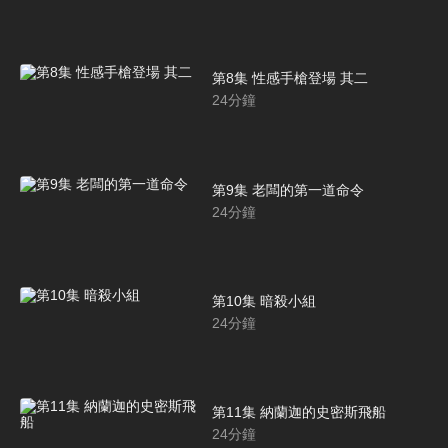
第8集 性感手槍登場 其二
24
分鐘
第9集 老闆的第一道命令
24
分鐘
第10集 暗殺小組
24
分鐘
第11集 納蘭迦的史密斯飛船
24
分鐘