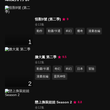
怪獸8號 (第二季)
9
全13集
動作
動畫/卡通
科幻
獵奇
漫畫改編
1
膽大黨 第二季
9.5
全12集
動畫/卡通
奇幻
科幻
日本
冒險
漫畫改編
靈異神怪
2
戀上換裝娃娃 Season 2
8.8
全12集