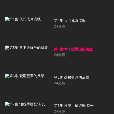
第4集 入門成為流氓
24
分鐘
第5集 拿下波爾波的遺產
24
分鐘
第6集 憂鬱藍調的反擊
24
分鐘
第7集 性感手槍登場 其一
24
分鐘