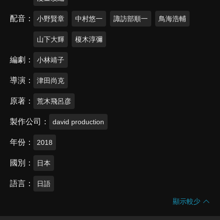
配音
小野賢章
中村悠一
諏訪部順一
鳥海浩輔
山下大輝
榎木淳彌
編劇
小林靖子
導演
津田尚克
原著
荒木飛呂彦
製作公司
david production
年份
2018
國別
日本
語言
日語
顯示較少