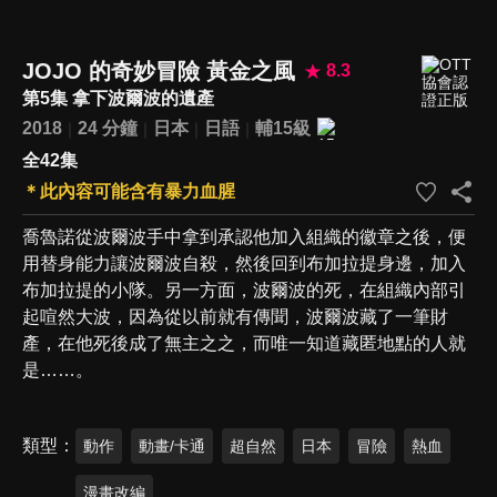
JOJO 的奇妙冒險 黃金之風
8.3
第5集 拿下波爾波的遺產
2018
24 分鐘
日本
日語
輔15級
全42集
＊此內容可能含有暴力血腥
喬魯諾從波爾波手中拿到承認他加入組織的徽章之後，便
用替身能力讓波爾波自殺，然後回到布加拉提身邊，加入
布加拉提的小隊。另一方面，波爾波的死，在組織內部引
起喧然大波，因為從以前就有傳聞，波爾波藏了一筆財
產，在他死後成了無主之之，而唯一知道藏匿地點的人就
是……。
類型
動作
動畫/卡通
超自然
日本
冒險
熱血
漫畫改編