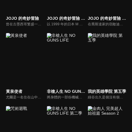
JOJO 的奇妙冒險
JOJO 的奇妙冒險 不滅鑽石
JOJO 的奇妙冒險 星塵遠征軍
曾在古墨西哥繁盛一時的太陽子民阿茲特克，流傳著一枚奇妙的「石鬼面」，據說能讓人獲得永恆生命並成為真正的掌控者。然而不知何時，就從歷史中消失了蹤影。時光飛逝，來到19世紀後葉。在這個人們的思想與生活劇變的時代，喬納森喬斯達與迪奧布朗度二人相遇，並因為「石鬼面」，步上奇特詭譎的命運──
以 1999 年的日本 M 縣 S 市杜王町作為舞台，喬瑟夫的私生子「東方仗助」居住在這兒。許多看似平凡的市民，其實擁有替身能力，在替身使者與替身使者會互相吸引的情形下，仗助普通的生活變得不可思議。
在喬斯達家的宿敵迪奧復活的影響下，一位年輕人空條承太郎，得到了名為「幽波紋」的能力。為了拯救因詛咒而倒下的母親荷莉，空條承太郎與外祖父喬瑟夫以及他的夥伴，一起為了打倒迪奧而展開旅程。在漫長的旅途當中，承太郎等人一次又一次地擊退刺客。然而為了阻止他們前進，可怕的新一波敵影不斷逼近。
黃泉使者
非槍人生 NO GUNS LIFE
我的英雄學院 第五季
尤爾是一名住在山中小村莊的獵人少年，靠著狩獵野鳥維生，與雙胞胎妹妹阿薩及村民們過著樸實的生活。然而，這樣平穩的日常卻被空中響起的""龍的叫聲""給撕裂了──安逸的村莊裡潛藏著傳承與謎團，這個村裡究竟藏著什麼祕密呢？尤爾的命運又會如何？謎團與不可思議縱橫交錯的嶄新使者戰鬥──緊張刺激的幻怪奇幻譚，現在揭開序幕。
將身體的一部份機械化並擴張機能的人類「擴張者」，他們與一般的人類共存於社會，處理「擴張者」引起問題的則是「處理屋」，乾十三便以此為生。某日，被視為綁架犯而受到警備局追捕的男子，委託十三保護他所綁架的一名少年，為了完成委託，十三將與貝琉連公司成為敵對關係。
綠谷出久是個沒有個性的少年，但他仍憧憬並渴望成為英雄，也期望自己能進入培育英雄的菁英學校雄英高校就讀。但周圍的人都不看好沒有個性的他能成為英雄，讓他總是在他人的嘲笑與輕視中度過。直到他遇上了自己最仰慕的英雄，被人稱為「和平的象徵」的歐爾麥特，他的夢想將因此獲得會化為現實的可能性。