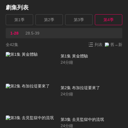
劇集列表
第1季
第2季
第3季
第4季
1-28
28.5-39
全42集
列表
舊→新
第1集 黃金體驗
24
分鐘
第2集 布加拉堤要來了
24
分鐘
第3集 去見監獄中的流氓
24
分鐘