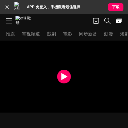
APP 免登入，手機觀看最佳選擇
下載
推薦
電視頻道
戲劇
電影
同步新番
動漫
短