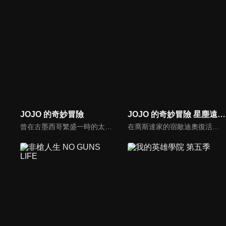
JOJO 的奇妙冒險
JOJO 的奇妙冒險 星塵遠征軍
曾在古墨西哥繁盛一時的太陽子民阿茲特克，流傳著一枚奇妙的「石鬼面」，據說能讓人獲得永恆生命並成為真正的掌控者。然而不知何時，就從歷史中消失了蹤影。時光飛逝，來到19世紀後葉。在這個人們的思想與生活劇變的時代，喬納森喬斯達與迪奧布朗度二人相遇，並因為「石鬼面」，步上奇特詭譎的命運──
在喬斯達家的宿敵迪奧復活的影響下，一位年輕人空條承太郎，得到了名為「幽波紋」的能力。為了拯救因詛咒而倒下的母親荷莉，空條承太郎與外祖父喬瑟夫以及他的夥伴，一起為了打倒迪奧而展開旅程。在漫長的旅途當中，承太郎等人一次又一次地擊退刺客。然而為了阻止他們前進，可怕的新一波敵影不斷逼近。