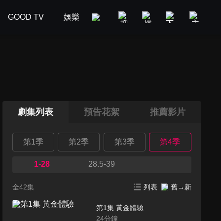
GOOD TV
娛樂
美食旅遊
新聞政論
汽車
劇集列表
預告花絮
推薦影片
第1季
第2季
第3季
第4季
1-28
28.5-39
全42集
列表
舊→新
第1集 黃金體驗
24
分鐘