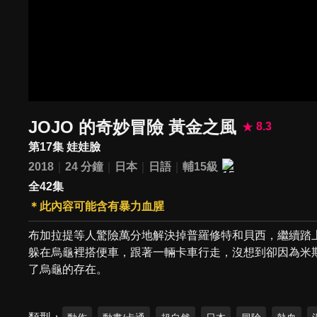
JOJO 的奇妙冒險 黃金之風
8.3
第17集 娃娃臉
2018
24 分鐘
日本
日語
輔15級
全42集
＊此內容可能含有暴力血腥
布加拉提等人驚險萬分地解決掉普羅修特和貝西，繼續踏
躲在烏龜裡搭便車，跟著一輛卡車行走，沒想到卻因為米
了烏龜的存在。