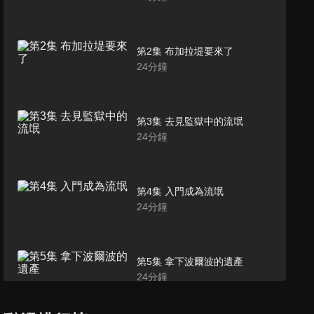
第2集 布加拉堤要來了
24
分鐘
第3集 去見監獄中的流氓
24
分鐘
第4集 入門成為流氓
24
分鐘
第5集 拿下波爾波的遺產
24
分鐘