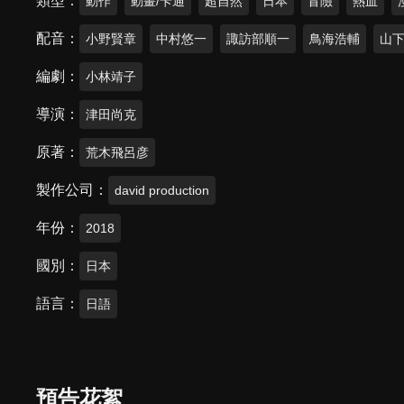
類型
動作
動畫/卡通
超自然
日本
冒險
熱血
配音
小野賢章
中村悠一
諏訪部順一
鳥海浩輔
山
編劇
小林靖子
導演
津田尚克
原著
荒木飛呂彦
製作公司
david production
年份
2018
國別
日本
語言
日語
預告花絮