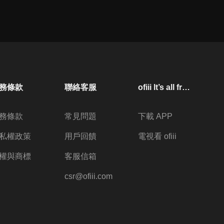
第22集 Guts的"G"
24
分鐘
第23集 「衝擊」與「臉部特
寫」
務條款
聯絡客服
ofiii lt’s all free
24
分鐘
第24集 「聲名狼藉先生」
務條款
常見問題
下載 APP
24
分鐘
私權政策
用戶回饋
電視看 ofiii
權與商標
客服信箱
第25集 「辣妹」
csr@ofiii.com
24
分鐘
第26集 一點過往的小故事, 我