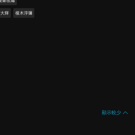
漫畫改編
下大輝
榎木淳彌
顯示較少