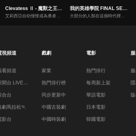
Clevatess Ⅱ - 魔獸之王與虛假的勇者傳承
我的英雄學院 FINAL SEASON
艾莉西亞自幼憧憬成為勇者，成為了由國王所選出的 13 名勇者之一。勇者們帶著傳說之劍，前往討伐魔獸王克雷巴特斯。然而他們的魯莽，卻意外引發了可能讓整個艾多西亞大陸的人族滅絕的最大危機。而世界僅存的希望，竟然是託付給魔獸王的一名嬰兒...... 第二季將接續第一季的發展，繼續講述魔獸王克雷巴特斯與這名人族嬰兒在充滿陰謀與危機的世界中，所展開的黑暗冒險與史詩篇章。
大部分的人類在這個時代裡都擁有名為「個性」的力量，但有力量之人卻不一定都屬於正義的一方。只要邪惡出現的地方，必定會有英雄挺身而出拯救眾人。一名天生沒有力量的少年——綠谷出久從小夢想成為英雄，沒有力量的他能實現自己的夢想嗎？雖然困難重重，少年卻依舊不放棄，朝著自己的目標勇往前進。
電視頻道
戲劇
電影
服
觀看頻道
家業
熱門排行
服
新聞台 LIVE 直播
熱門排行榜
每周新上架
隱
綜合台
同步更新中
華語電影
版
追劇馬拉松🏃
中國古裝劇
日本電影
電影台
中國時裝劇
韓國電影