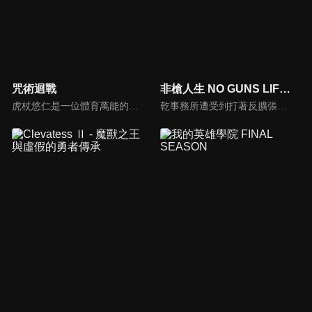
咒術迴戰
非槍人生 NO GUNS LIFE 第二季
虎杖悠仁是一位體育萬能的高中生，某天他為了從「咒物」危機中解救學長姊，而吞下了詛咒的手指，讓「宿儺」這種詛咒跟自己合而為一。為了實現爺爺要他「助人」的遺言，虎杖將會繼續與「詛咒」奮鬥下去。
乾事務所遭受到打著反擴張主義旗號的恐怖組織襲擊。在那些襲擊者之中，有梅雅莉一直在尋找的哥哥維克托的身影。隨著歲月的流逝，十三、梅雅莉及維克托三人間的因緣將會彼此交錯。而這一切很快地，也將為十三的秘密、貝魯聯的企圖與鐵朗的命運帶來巨大的影響…。