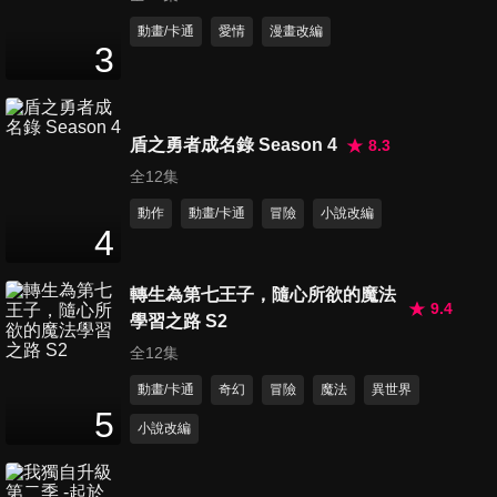
動畫/卡通
愛情
漫畫改編
3
第11集 納蘭迦的史密斯飛船
24
分鐘
盾之勇者成名錄 Season 4
8.3
全12集
第12集 老闆的第二道命令
動作
動畫/卡通
冒險
小說改編
24
分鐘
4
轉生為第七王子，隨心所欲的魔法
第13集 鏡中人與紫煙
9.4
學習之路 S2
24
分鐘
全12集
動畫/卡通
奇幻
冒險
魔法
異世界
5
第13.5集 黃金之風序章(總集
小說改編
篇)
2
分鐘