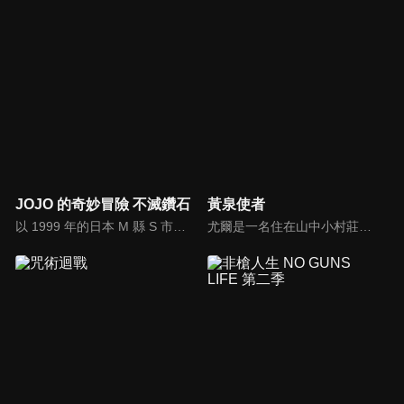
JOJO 的奇妙冒險 不滅鑽石
黃泉使者
以 1999 年的日本 M 縣 S 市杜王町作為舞台，喬瑟夫的私生子「東方仗助」居住在這兒。許多看似平凡的市民，其實擁有替身能力，在替身使者與替身使者會互相吸引的情形下，仗助普通的生活變得不可思議。
尤爾是一名住在山中小村莊的獵人少年，靠著狩獵野鳥維生，與雙胞胎妹妹阿薩及村民們過著樸實的生活。然而，這樣平穩的日常卻被空中響起的""龍的叫聲""給撕裂了──安逸的村莊裡潛藏著傳承與謎團，這個村裡究竟藏著什麼祕密呢？尤爾的命運又會如何？謎團與不可思議縱橫交錯的嶄新使者戰鬥──緊張刺激的幻怪奇幻譚，現在揭開序幕。