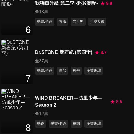
我獨自升級 第二季 -起於闇影-
9.8
第14集 開往佛羅倫斯的超特快
全13集
列車
動畫/卡通
冒險
異世界
小說改編
24
分鐘
6
第15集 壯烈成仁,其一
24
分鐘
Dr.STONE 新石紀 (第四季)
8.7
全37集
第16集 壯烈成仁,其二
動畫/卡通
自然
科學
漫畫改編
24
分鐘
7
WIND BREAKER—防風少年—
第17集 娃娃臉
8.5
24
分鐘
Season 2
全12集
動作
動畫/卡通
校園
漫畫改編
8
第18集 前往威尼斯