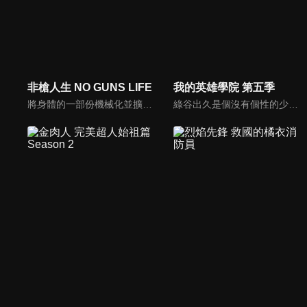
非槍人生 NO GUNS LIFE
我的英雄學院 第五季
將身體的一部份機械化並擴張機能的人類「擴張者」，他們與一般的人類共存於社會，處理「擴張者」引起問題的則是「處理屋」，乾十三便以此為生。某日，被視為綁架犯而受到警備局追捕的男子，委託十三保護他所綁架的一名少年，為了完成委託，十三將與貝琉連公司成為敵對關係。
綠谷出久是個沒有個性的少年，但他仍憧憬並渴望成為英雄，也期望自己能進入培育英雄的菁英學校雄英高校就讀。但周圍的人都不看好沒有個性的他能成為英雄，讓他總是在他人的嘲笑與輕視中度過。直到他遇上了自己最仰慕的英雄，被人稱為「和平的象徵」的歐爾麥特，他的夢想將因此獲得會化為現實的可能性。