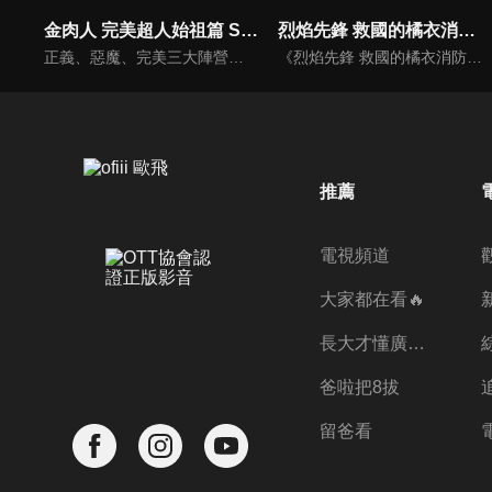
金肉人 完美超人始祖篇 Season 2
烈焰先鋒 救國的橘衣消防員
正義、惡魔、完美三大陣營的超人，在歷經多年的爭鬥之後，共同締結三屬性超人互不侵犯條約，整個宇宙終於迎來真正的和平.....結局本應該如此。然而，完美超人軍精英部隊“完美・無量大數軍”為了撤銷條約，發動神秘襲擊。面對突如其來的情況，缺乏主力的正義超人軍陣營，僅有金肉人以及泰利人能夠參戰，此時水牛人率領過往的宿敵・惡魔七超人，突然驚喜現身宣布參戰，並且在世界各地展開激烈的團隊對抗戰！但是，那些自稱“真正的完美超人”的人，力量強大無比，正義＆惡魔陣營接連出現死傷者！？此外，無量大數軍的第二部隊也抵達地球，抵抗的戰力恐後繼無力......所幸，眾人期待已久的正義超人軍主力軍團羅賓假面、拉麵人、布羅肯Jr.、戰爭人及時出現了！激烈的第二輪團隊對抗戰即將拉開序幕！！
《烈焰先鋒 救國的橘衣消防員》是《火線先鋒大吾（め組の大吾）》之續作，本作由另一位新的「大吾」十朱大吾擔任主角。他與斧田駿、中村雪以及其他伙伴通過了「特別技術研修」，正式成為救助隊成員，將前往火災現場拯救傷患與受困的民眾。
推薦
電視頻道
大家都在看🔥
長大才懂廣志的偉大
爸啦把8拔
留爸看