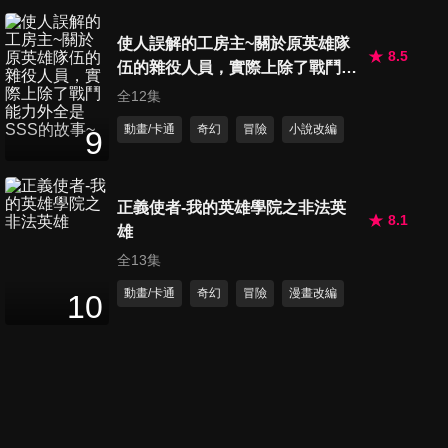
24
分鐘
使人誤解的工房主~關於原英雄隊
8.5
伍的雜役人員，實際上除了戰鬥能
第19集 白色相薄
力外全是SSS的故事~
全12集
24
分鐘
動畫/卡通
奇幻
冒險
小說改編
9
第20集 老闆的最終指令
24
分鐘
正義使者-我的英雄學院之非法英
8.1
雄
全13集
第21集 克里姆王之謎
動畫/卡通
奇幻
冒險
漫畫改編
10
24
分鐘
第21.5集 總集篇2
2
分鐘