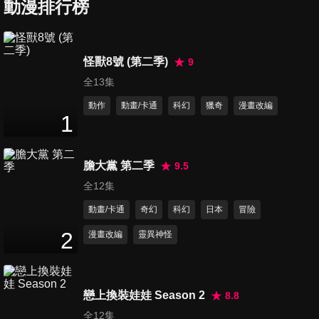
動漫排行榜
第6集 憂鬱藍調的反擊
24
分鐘
怪獸8號 (第二季)
9
全13集
第7集 性感手槍登場 其一
24
分鐘
動作
動畫/卡通
科幻
獵奇
漫畫改編
1
第8集 性感手槍登場 其二
膽大黨 第二季
9.5
24
分鐘
全12集
動畫/卡通
奇幻
科幻
日本
冒險
第9集 老闆的第一道命令
2
漫畫改編
靈異神怪
24
分鐘
戀上換裝娃娃 Season 2
8.8
第10集 暗殺小組
全12集
24
分鐘