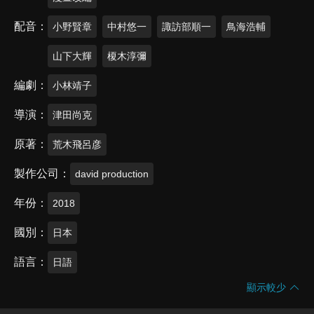
配音
小野賢章
中村悠一
諏訪部順一
鳥海浩輔
山下大輝
榎木淳彌
編劇
小林靖子
導演
津田尚克
原著
荒木飛呂彦
製作公司
david production
年份
2018
國別
日本
語言
日語
顯示較少