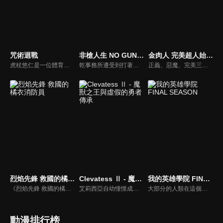
咒術迴戰
非槍人生 NO GUNS LIFE 第二季
金肉人 完美超人始祖篇 Season 2
虎杖悠仁是一位體育萬能的高中生，某天他為了從「咒物」危機中解救學長姊，而吞下了詛咒的手指，讓「宿儺」這種詛咒跟自己合而為一。為了實現爺爺要他「助人」的遺言，虎杖將會繼續與「詛咒」奮鬥下去。
乾事務所遭受到打著反擴張主義旗號的恐怖組織襲擊。在那些襲擊者之中，有梅雅莉一直在尋找的哥哥維克托的身影。隨著歲月的流逝，十三、梅雅莉及維克托三人間的因緣將會彼此交錯。而這一切很快地，也將為十三的秘密、貝魯聯的企圖與鐵朗的命運帶來巨大的影響…。
正義、惡魔、完美三大陣營的超人，在歷經多年的爭鬥之後，共同締結三屬性超人互不侵犯條約，整個宇宙終於迎來真正的和平.....結局本應該如此。然而，完美超人軍精英部隊“完美・無量大數軍”為了撤銷條約，發動神秘襲擊。面對突如其來的情況，缺乏主力的正義超人軍陣營，僅有金肉人以及泰利人能夠參戰，此時水牛人率領過往的宿敵・惡魔七超人，突然驚喜現身宣布參戰，並且在世界各地展開激烈的團隊對抗戰！但是，那些自稱“真正的完美超人”的人，力量強大無比，正義＆惡魔陣營接連出現死傷者！？此外，無量大數軍的第二部隊也抵達地球，抵抗的戰力恐後繼無力......所幸，眾人期待已久的正義超人軍主力軍團羅賓假面、拉麵人、布羅肯Jr.、戰爭人及時出現了！激烈的第二輪團隊對抗戰即將拉開序幕！！
烈焰先鋒 救國的橘衣消防員
Clevatess Ⅱ - 魔獸之王與虛假的勇者傳承
我的英雄學院 FINAL SEASON
《烈焰先鋒 救國的橘衣消防員》是《火線先鋒大吾（め組の大吾）》之續作，本作由另一位新的「大吾」十朱大吾擔任主角。他與斧田駿、中村雪以及其他伙伴通過了「特別技術研修」，正式成為救助隊成員，將前往火災現場拯救傷患與受困的民眾。
艾莉西亞自幼憧憬成為勇者，成為了由國王所選出的 13 名勇者之一。勇者們帶著傳說之劍，前往討伐魔獸王克雷巴特斯。然而他們的魯莽，卻意外引發了可能讓整個艾多西亞大陸的人族滅絕的最大危機。而世界僅存的希望，竟然是託付給魔獸王的一名嬰兒...... 第二季將接續第一季的發展，繼續講述魔獸王克雷巴特斯與這名人族嬰兒在充滿陰謀與危機的世界中，所展開的黑暗冒險與史詩篇章。
大部分的人類在這個時代裡都擁有名為「個性」的力量，但有力量之人卻不一定都屬於正義的一方。只要邪惡出現的地方，必定會有英雄挺身而出拯救眾人。一名天生沒有力量的少年——綠谷出久從小夢想成為英雄，沒有力量的他能實現自己的夢想嗎？雖然困難重重，少年卻依舊不放棄，朝著自己的目標勇往前進。
動漫排行榜