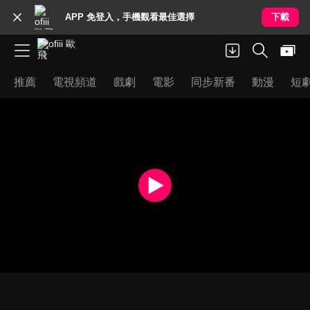
APP 免登入，手機觀看最佳選擇
下載
推薦
電視頻道
戲劇
電影
同步新番
動漫
短