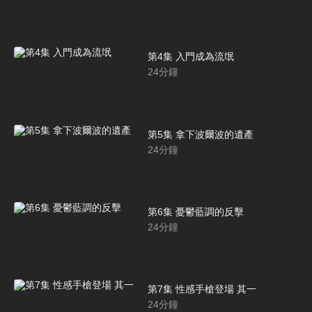
第4集 入門成為流氓
24
分鐘
第5集 拿下波爾波的遺產
24
分鐘
第6集 憂鬱藍調的反擊
24
分鐘
第7集 性感手槍登場 其一
24
分鐘