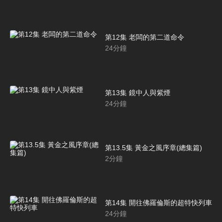
第12集 老闆的第二道命令
24
分鐘
第13集 鏡中人與紫煙
24
分鐘
第13.5集 黃金之風序章(總集篇)
2
分鐘
第14集 開往佛羅倫斯的超特快列車
24
分鐘