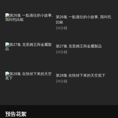
第26集 一點過往的小故事, 我叫托
比歐
24
分鐘
第27集 克里姆王與金屬製品
24
分鐘
第28集 在快掉下來的天空底下
24
分鐘
預告花絮