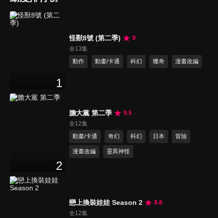
怪獸8號 (第二季)
9
全13集
動作
動畫/卡通
科幻
獵奇
漫畫改編
1
膽大黨 第二季
9.5
全12集
動畫/卡通
奇幻
科幻
日本
冒險
漫畫改編
靈異神怪
2
戀上換裝娃娃 Season 2
8.8
全12集