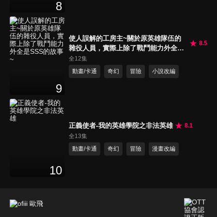
8
使人誤解的工房主~關於原英雄隊伍的
8.5
雜役人員，實際上除了戰鬥能力外全是
SSS的故事~
全12集
動畫/卡通
奇幻
冒險
小說改編
9
正義使者-我的英雄學院之非法英雄
8.1
全13集
動畫/卡通
奇幻
冒險
漫畫改編
10