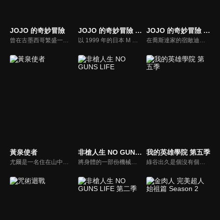
JOJO 的奇妙冒險
JOJO 的奇妙冒險 不滅鑽石
JOJO 的奇妙冒險 星塵遠征軍
曾在古墨西哥繁盛一時的太陽子民阿茲特克，流傳著一枚奇妙的「石鬼面」，據說能讓人獲得永恆生命並成為真正的掌控者。然而不知何時，就從歷史中消失了蹤影。時光飛逝，來到19世紀後葉。在這個人們的思想與生活劇變的時代，喬納森喬斯達與迪奧布朗度二人相遇，並因為「石鬼面」，步上奇特詭譎的命運──
以 1999 年的日本 M 縣 S 市杜王町作為舞台，喬瑟夫的私生子「東方仗助」居住在這兒。許多看似平凡的市民，其實擁有替身能力，在替身使者與替身使者會互相吸引的情形下，仗助普通的生活變得不可思議。
在喬斯達家的宿敵迪奧復活的影響下，一位年輕人空條承太郎，得到了名為「幽波紋」的能力。為了拯救因詛咒而倒下的母親荷莉，空條承太郎與外祖父喬瑟夫以及他的夥伴，一起為了打倒迪奧而展開旅程。在漫長的旅途當中，承太郎等人一次又一次地擊退刺客。然而為了阻止他們前進，可怕的新一波敵影不斷逼近。
黃泉使者
非槍人生 NO GUNS LIFE
我的英雄學院 第五季
尤爾是一名住在山中小村莊的獵人少年，靠著狩獵野鳥維生，與雙胞胎妹妹阿薩及村民們過著樸實的生活。然而，這樣平穩的日常卻被空中響起的""龍的叫聲""給撕裂了──安逸的村莊裡潛藏著傳承與謎團，這個村裡究竟藏著什麼祕密呢？尤爾的命運又會如何？謎團與不可思議縱橫交錯的嶄新使者戰鬥──緊張刺激的幻怪奇幻譚，現在揭開序幕。
將身體的一部份機械化並擴張機能的人類「擴張者」，他們與一般的人類共存於社會，處理「擴張者」引起問題的則是「處理屋」，乾十三便以此為生。某日，被視為綁架犯而受到警備局追捕的男子，委託十三保護他所綁架的一名少年，為了完成委託，十三將與貝琉連公司成為敵對關係。
綠谷出久是個沒有個性的少年，但他仍憧憬並渴望成為英雄，也期望自己能進入培育英雄的菁英學校雄英高校就讀。但周圍的人都不看好沒有個性的他能成為英雄，讓他總是在他人的嘲笑與輕視中度過。直到他遇上了自己最仰慕的英雄，被人稱為「和平的象徵」的歐爾麥特，他的夢想將因此獲得會化為現實的可能性。