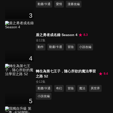
動畫/卡通
愛情
漫畫改編
3
盾之勇者成名錄 Season 4
8.3
全12集
動作
動畫/卡通
冒險
小說改編
4
轉生為第七王子，隨心所欲的魔法學習
9.4
之路 S2
全12集
動畫/卡通
奇幻
冒險
魔法
異世界
小說改編
5