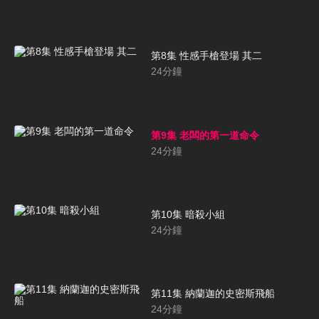
第8集 性感手槍登場 其二
24
分鐘
第9集 老闆的第一道命令
24
分鐘
第10集 暗殺小組
24
分鐘
第11集 納蘭迦的史密斯飛船
24
分鐘