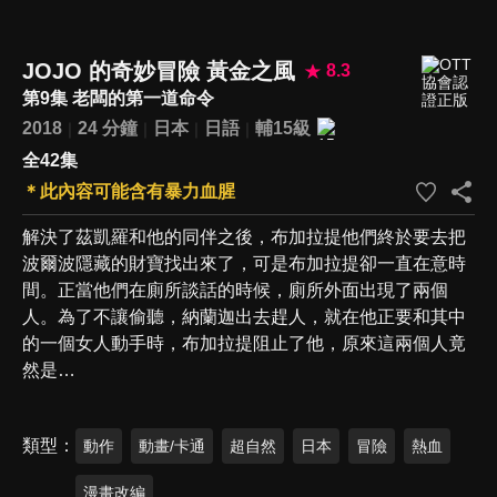
JOJO 的奇妙冒險 黃金之風
8.3
第9集 老闆的第一道命令
2018
24 分鐘
日本
日語
輔15級
全42集
＊此內容可能含有暴力血腥
解決了茲凱羅和他的同伴之後，布加拉提他們終於要去把
波爾波隱藏的財寶找出來了，可是布加拉提卻一直在意時
間。正當他們在廁所談話的時候，廁所外面出現了兩個
人。為了不讓偷聽，納蘭迦出去趕人，就在他正要和其中
的一個女人動手時，布加拉提阻止了他，原來這兩個人竟
然是…
類型
動作
動畫/卡通
超自然
日本
冒險
熱血
漫畫改編