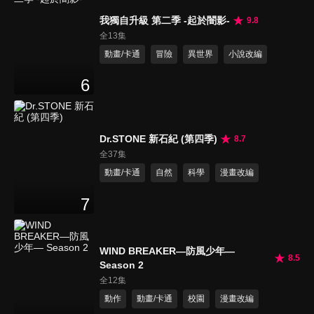
我獨自升級 第二季 -起於闇影-
9.8
全13集
動畫/卡通
冒險
異世界
小說改編
6
Dr.STONE 新石紀 (第四季)
8.7
全37集
動畫/卡通
自然
科學
漫畫改編
7
WIND BREAKER—防風少年—
8.5
Season 2
全12集
動作
動畫/卡通
校園
漫畫改編