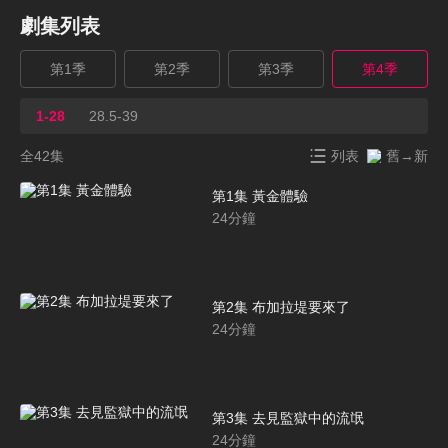
劇集列表
第1季
第2季
第3季
第4季
1-28
28.5-39
全42集
列表
舊→新
第1集 黃金體驗
24
分鐘
第2集 布加拉堤要來了
24
分鐘
第3集 去見監獄中的流氓
24
分鐘