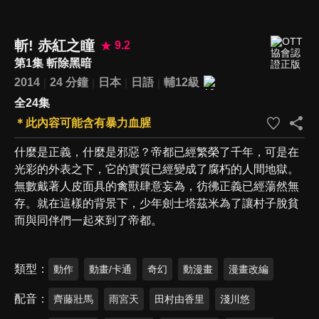
斬! 赤紅之瞳
9.2
第1集 斬除黑暗
2014
24 分鐘
日本
日語
輔12級
全24集
＊此內容可能含有暴力血腥
什麼是正義，什麼是邪惡？帝都已經繁榮了千年，可是在
光彩的外表之下，它的實質已經變成了腐朽的人間地獄。
無數戴著人皮面具的禽獸肆意妄為，彷彿正義已經蕩然無
存。就在這樣的背景下，少年劍士塔茲米為了讓村子脫貧
而與同伴們一起來到了帝都。
類型
動作
動畫/卡通
奇幻
動漫畫
漫畫改編
配音
齊藤壯馬
雨宮天
田村由香里
淺川悠