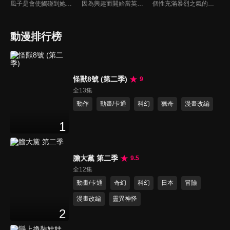
風子是會使觸碰到她的人遭遇不幸事故的「不運」少女。擁有絕對不會死的不死之身的安迪，出現在因為自己的特異體質而一度打算尋短的風子面前。他為了藉由風子的力量獲得「真正的死」，決定與她一起行動。然而，鎖定像安迪和風子這種擁有異能之力的「否定者」下手的神秘組織「UNION」，卻出現在他們的面前。這是，兩人找尋著最棒的死亡的故事。
因為興趣而開始當英雄的男人——埼玉。在經過三年特訓之後，他得到了無敵的力量。然而，他實在是強過了頭，所以無論多厲害的對手，都被他一拳解決。「絕對強勢的力量，實在是很無聊。」在這種普通熱血的最強英雄面前，今天也出現新的敵蹤。今天可以讓他拿出認真的態度嗎！？
個性充滿暴烈之氣的一年級生男鹿辰巳，被人號稱為『不敗傳說男』！他所念的高中也是充滿不良少年。某一天，他正在河邊與人開打時，居然在那裡撿到一個身上擁有強大電擊力的小嬰兒，而這個小嬰兒竟然是未來的魔王！甚至還有一位專屬侍女？這個侍女希爾德居然說他成為這個魔王的養父了！
動漫排行榜
怪獸8號 (第二季)
9
全13集
動作
動畫/卡通
科幻
獵奇
漫畫改編
1
膽大黨 第二季
9.5
全12集
動畫/卡通
奇幻
科幻
日本
冒險
漫畫改編
靈異神怪
2