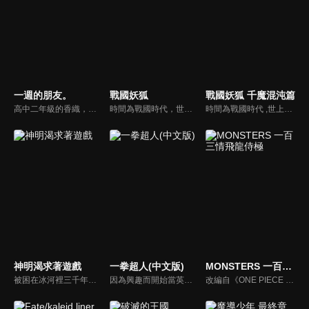
一週的朋友。
戰國妖狐
戰國妖狐 千魔混沌篇
高中二年級的香織，因不明原因，讓她對於周遭朋友的記憶「只有短短一週」。為了不讓人誤會或是傷心，漸漸地把自己孤立起來。此時，同班同學祐樹在偶然得知這個事實，仍願意每週重新和香織交朋友。究竟開朗誠懇的祐樹能不能帶着香織走出這個無限迴圈？ 讓香織可以親口說出「我們是好朋友」這句話呢？
時間為戰國時代，世上具有各種魑魅魍魎、異形妖怪等等總稱為「闇」的存在。喜歡人類的闇．妖狐小玉，以及厭惡人類的仙道．迅火，姊弟兩人進行著掃蕩罪惡的救世活動。另外還有一群專門對付闇的僧侶．斷怪眾，他們以不人道的方式進行人體改造，迅火等人與他們產生激烈衝突……！人類當中也有壞人，非人類的存在也不見得都是邪惡的，迅火因過去的事而極其討厭人類，但在旅程當中，也逐漸目睹到人類善良的一面，他是否能有所轉變呢……？
時間為戰國時代 ,世上具有各種魑魅魍魎、異形妖怪等等，總 稱為「 闇」的存在。喜歡人類的妖狐小玉,以及厭惡人類的仙 道迅火, 姊弟兩人進行著掃蕩罪惡的救世活動。另外還有一群專門對付闇的僧侶怪眾們 ,他們以不人道的方式進行人體改造 ,迅火等人與他們產生激烈衝突......!人類當中也有壞人,非人類 的存在也不見得都是邪惡的,迅火因過去的事而極其討厭人類,但在旅程當中,也逐漸目睹到人類善良的一面,他是否能有所轉變呢 ....?
神明渴求著遊戲
一拳超人(中文版)
MONSTERS 一百三情飛龍侍極
被困在冰河裡三千年的少女蕾茜甦醒了。 原本是神明的她從一開始就宣稱：「給我帶來這個時代最會玩遊戲的人」。 被提名的人是一位在《眾神的遊戲》中保持不敗並贏得三場比賽的少年斐伊。 他來到她所監視的秘院遺跡分院。 在那裡，他被蕾茜挑戰「自我介紹神經衰弱」…！ ？
因為興趣而開始當英雄的男人——埼玉。在經過三年特訓之後，他得到了無敵的力量。然而，他實在是強過了頭，所以無論多厲害的對手，都被他一拳解決。「絕對強勢的力量，實在是很無聊。」在這種普通熱血的最強英雄面前，今天也出現新的敵蹤。今天可以讓他拿出認真的態度嗎！？
改編自《ONE PIECE 航海王》作者尾田榮一郎在1998年發行的《尾田榮一郎短篇集WANTED!》裡的《MONSTERS》的故事，將製作成一集的電視動畫。已經餓了五天的龍馬，向位於餐廳的芙蕾雅和西拉諾討飯吃，餐廳老闆和他說了七年前的「大襲擊」事情。在帝亞魯敲到龍馬的劍鞘，龍馬想和他理論，卻被他誣賴，後來帝亞魯折斷龍角笛呼喚飛龍，引發村莊的騷動，同時西拉諾打算親自解決龍...