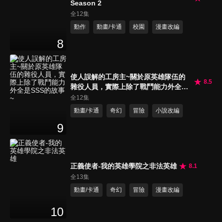
Season 2
全12集
動作
動畫/卡通
校園
漫畫改編
8
使人誤解的工房主~關於原英雄隊伍的
8.5
雜役人員，實際上除了戰鬥能力外全是
SSS的故事~
全12集
動畫/卡通
奇幻
冒險
小說改編
9
正義使者-我的英雄學院之非法英雄
8.1
全13集
動畫/卡通
奇幻
冒險
漫畫改編
10