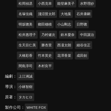
松岡禎丞
小西克幸
能登麻美子
水野理紗
名塚佳織
淺沼晉太郎
大地葉
石井康嗣
明坂聰美
鄉田穗積
小山剛志
日野聰
松井惠理子
乃村健次
鈴木愛奈
中田讓治
生天目仁美
勝杏里
西凜太朗
細谷佳正
大橋彩香
竹本英史
花澤香菜
成田劍
間島淳司
木村良平
編劇
上江洲誠
導演
小林智樹
原著
タカヒロ
製作公司
WHITE FOX