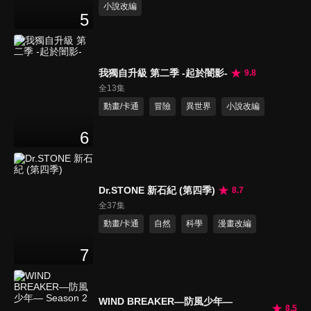
小說改編
5
我獨自升級 第二季 -起於闇影-
9.8
全13集
動畫/卡通
冒險
異世界
小說改編
6
Dr.STONE 新石紀 (第四季)
8.7
全37集
動畫/卡通
自然
科學
漫畫改編
7
WIND BREAKER—防風少年—
8.5