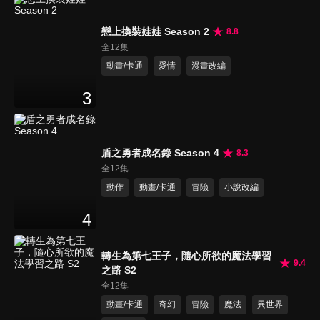
戀上換裝娃娃 Season 2
8.8
全12集
動畫/卡通
愛情
漫畫改編
3
盾之勇者成名錄 Season 4
8.3
全12集
動作
動畫/卡通
冒險
小說改編
4
轉生為第七王子，隨心所欲的魔法學習
9.4
之路 S2
全12集
動畫/卡通
奇幻
冒險
魔法
異世界