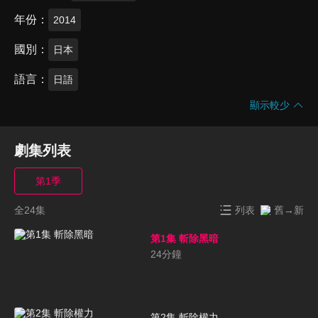
年份
2014
國別
日本
語言
日語
顯示較少
劇集列表
第1季
全24集
列表
舊→新
第1集 斬除黑暗
24
分鐘
第2集 斬除權力