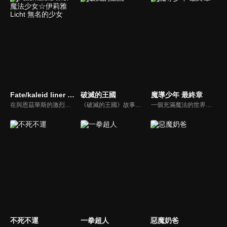
Fate/kaleid liner 魔法少女☆伊莉雅 Licht 無名的少女
破滅的王國
魔導少年 最終章
在與恩茲華斯的激烈戰鬥之後，眾人獲得了短暫的喘息空間。伊莉雅一行人在救出美遊之後，從平行世界的衛宮士郎口中得知美遊的過去，以及在這個世界中發動的「聖杯戰爭」。那不僅僅只是美遊的悲慘命運，更是哥哥士郎為了美遊而賭上性命，進行一場壯烈戰鬥的偉大故事。
《破滅的王國》故事描述，原本仰賴魔女力量而發展文明的人類，在超產業革命期間，開始否定魔女的存在，大國利迪亞更是開始獵殺魔女。少年阿德尼斯的養育之親兼最愛的魔女‧克蘿耶被皇帝殺死，自己也被囚禁，於是發誓要報復人類…在一次魔女大鬧監獄時，阿德尼斯被放出來了……。
一個充滿魔法的世界—「亞斯藍德」中，位於菲歐烈王國的一個眾多厲害魔導士雲集的魔導士公會「妖精尾巴」。露西‧哈特菲利亞一直希望能加入，成為其中的一位成員。在納茲‧多拉格尼爾的引導下，露西終於得嘗所願，並結識了許多厲害的魔法師。
不死不運
一拳超人
惡魔奶爸