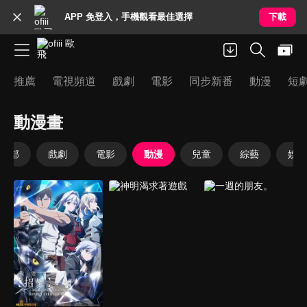
APP 免登入，手機觀看最佳選擇
下載
推薦
電視頻道
戲劇
電影
同步新番
動漫
短
動漫畫
全部
戲劇
電影
動漫
兒童
綜藝
娛樂