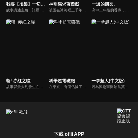
我要【招架】一切～反誤解的世界最強想成為冒險家～
神明渴求著遊戲
一週的朋友。
故事講述主角．諾爾 是個憧憬冒險者卻沒有才能的青年。不過努力不懈的他，將透過磨練防禦技「招架」，讓自己從最低階提升到異次元的領域，並在拯救王女後展開意想不到的經歷。
被困在冰河裡三千年的少女蕾茜甦醒了。 原本是神明的她從一開始就宣稱：「給我帶來這個時代最會玩遊戲的人」。 被提名的人是一位在《眾神的遊戲》中保持不敗並贏得三場比賽的少年斐伊。 他來到她所監視的秘院遺跡分院。 在那裡，他被蕾茜挑戰「自我介紹神經衰弱」…！ ？
高中二年級的香織，因不明原因，讓她對於周遭朋友的記憶「只有短短一週」。為了不讓人誤會或是傷心，漸漸地把自己孤立起來。此時，同班同學祐樹在偶然得知這個事實，仍願意每週重新和香織交朋友。究竟開朗誠懇的祐樹能不能帶着香織走出這個無限迴圈？ 讓香織可以親口說出「我們是好朋友」這句話呢？
斬! 赤紅之瞳
科學超電磁砲
一拳超人(中文版)
故事背景大約發生在中世紀。帝都為本作帝國的首都，由年幼的皇帝以及貪污腐敗的大臣官員所掌握實權。隨後誕生的是一個活躍於帝國內部的暗殺集團Night Raid（夜襲）主角塔茲米發現帝都的真面目後，便決意加入Night Raid…誓言將帝都的腐敗一一斬除！
在東京，有個佔據了西部大半的巨大都市「學園都市」，其中學生均會接受超能力開發課程。學園都市中一座名門學校常盤台中學，有位站在超能力者頂端的少女御坂美琴，和另一位身為「風紀委員」的學妹白井黑子，為了守護都市的和平，因而被捲入了學園都市中所發生的種種事件之中…
因為興趣而開始當英雄的男人——埼玉。在經過三年特訓之後，他得到了無敵的力量。然而，他實在是強過了頭，所以無論多厲害的對手，都被他一拳解決。「絕對強勢的力量，實在是很無聊。」在這種普通熱血的最強英雄面前，今天也出現新的敵蹤。今天可以讓他拿出認真的態度嗎！？
下載 ofiii APP