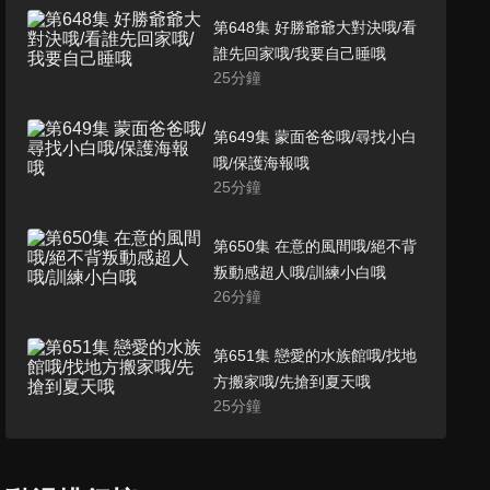
第648集 好勝爺爺大對決哦/看
誰先回家哦/我要自己睡哦
25
分鐘
第649集 蒙面爸爸哦/尋找小白
哦/保護海報哦
25
分鐘
第650集 在意的風間哦/絕不背
叛動感超人哦/訓練小白哦
26
分鐘
第651集 戀愛的水族館哦/找地
方搬家哦/先搶到夏天哦
25
分鐘
第652集 不能忘記動感超人哦/