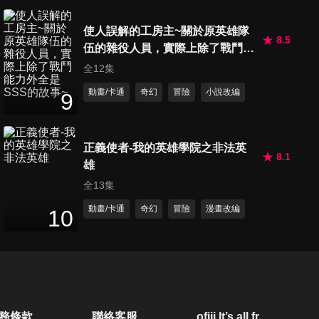
第666集 熱血,體能訓練公園
使人誤解的工房主~關於原英雄隊
哦/B級美食之塔哦
8.5
伍的雜役人員，實際上除了戰鬥能
27
分鐘
力外全是SSS的故事~
全12集
動畫/卡通
奇幻
冒險
小說改編
第667集 夢中的咖哩大會哦/恐
9
怖,怪人牙醫哦/壓縮棉被哦
27
分鐘
正義使者-我的英雄學院之非法英
8.1
雄
第668集 尋找友情的鑰匙哦/妮
妮陷入低潮哦/紅蠍隊禁止戀愛
全13集
27
分鐘
哦
動畫/卡通
奇幻
冒險
漫畫改編
10
第669集 爺爺的參觀日哦/父親
大人的鋼筆在哪裡哦/紫外線真
27
分鐘
可怕哦
第670集 對決,忍者樂園哦/春日
務條款
聯絡客服
ofiii lt’s all free