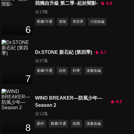
耳熊哦/選出防衛隊的隊長哦
我獨自升級 第二季 -起於闇影-
9.8
27
分鐘
全13集
動畫/卡通
冒險
異世界
小說改編
第662集 做想做的夢哦/解不開
6
哦/惹惱園長先生的是誰哦
27
分鐘
Dr.STONE 新石紀 (第四季)
8.7
第663集 在晴空塔求婚哦/卡莉
全37集
來航哦/跟著去再生商品店哦
27
分鐘
動畫/卡通
自然
科學
漫畫改編
7
第664集 去草津家族旅遊,上集
哦/去草津家族旅遊,下集哦/今
27
分鐘
WIND BREAKER—防風少年—
天好冷哦
8.5
Season 2
全12集
第665集 幫忙搬家哦/帶小白去
比賽哦/中學生來了哦
動作
動畫/卡通
校園
漫畫改編
8
27
分鐘