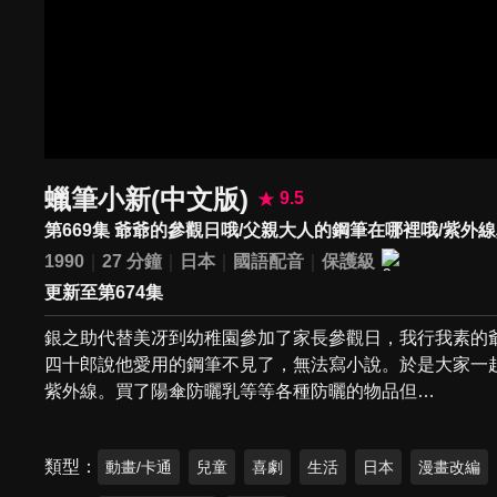
蠟筆小新(中文版)
9.5
第669集 爺爺的參觀日哦/父親大人的鋼筆在哪裡哦/紫外
1990
27 分鐘
日本
國語配音
保護級
更新至第674集
銀之助代替美冴到幼稚園參加了家長參觀日，我行我素的
四十郎說他愛用的鋼筆不見了，無法寫小說。於是大家一
紫外線。買了陽傘防曬乳等等各種防曬的物品但…
類型
動畫/卡通
兒童
喜劇
生活
日本
漫畫改編