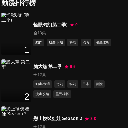
提升女性魅力哦/在海邊的房子
動漫排行榜
26
分鐘
打工哦
第653集 很早就起床了哦/好癢
怪獸8號 (第二季)
9
的惱人蟲哦/防衛隊的手冊哦
全13集
26
分鐘
動作
動畫/卡通
科幻
獵奇
漫畫改編
1
第654集 流水上班族素麵/滴水
的帥氣小白/蝦蝦大餐
24
分鐘
膽大黨 第二季
9.5
全12集
第655集 小愛的跑腿任務哦/卡
動畫/卡通
奇幻
科幻
日本
冒險
在縫縫裡哦/夏天的回家之路
26
分鐘
2
漫畫改編
靈異神怪
第656集 幫忙處理夫婦危機哦/
以備不時之需哦/今夜有很多麻
戀上換裝娃娃 Season 2
8.8
25
分鐘
煩事哦
全12集