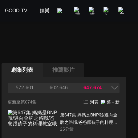
GOOD TV
娛樂
美食旅遊
新聞政論
汽車
劇集列表
推薦影片
572-601
602-646
647-674
更新至第674集
列表
舊→新
第647集 媽媽是BNP哦/邁向金
牌之路哦/爸爸跟孩子的料理教
25
分鐘
室哦