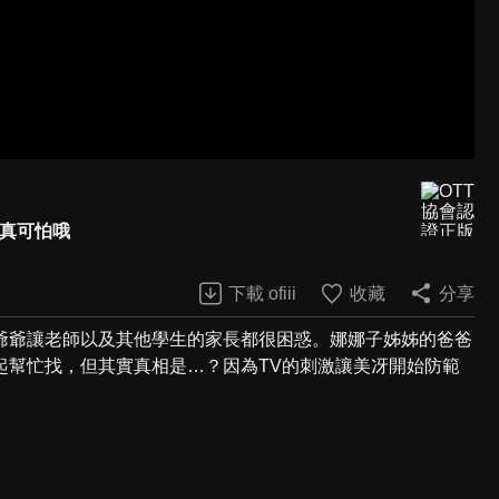
線真可怕哦
下載 ofiii
收藏
分享
爺爺讓老師以及其他學生的家長都很困惑。娜娜子姊姊的爸爸
起幫忙找，但其實真相是…？因為TV的刺激讓美冴開始防範