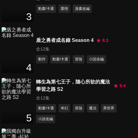
第657集 春日部狼人哦/來洗窗
動畫/卡通
愛情
漫畫改編
3
簾吧/玩泥巴好舒服哦
25
分鐘
第658集 媽媽睡午覺是祕密哦/
盾之勇者成名錄 Season 4
8.3
蜻蜓野原廣志/把貼紙拿回來
全12集
24
分鐘
動作
動畫/卡通
冒險
小說改編
4
第659集 穿和服來幼稚園哦/為
了選贈品吵個不停哦/想要賣書
轉生為第七王子，隨心所欲的魔法
27
分鐘
哦
9.4
學習之路 S2
全12集
第660集 玩具箱太擠了哦/不是
動畫/卡通
奇幻
冒險
魔法
異世界
萬人迷,是神射手哦/跟爸爸通信
5
27
分鐘
哦
小說改編
第661集 春日聯誼哦/小葵與摺