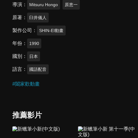
導演
Mitsuru Hongo
原恵一
原著
臼井儀人
製作公司
SHIN-EI動畫
年份
1990
國別
日本
語言
國語配音
#
闔家歡動畫
推薦影片