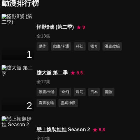
提升女性魅力哦/在海邊的房子
動漫排行榜
26
分鐘
打工哦
第653集 很早就起床了哦/好癢
怪獸8號 (第二季)
9
的惱人蟲哦/防衛隊的手冊哦
全13集
26
分鐘
動作
動畫/卡通
科幻
獵奇
漫畫改編
1
第654集 流水上班族素麵/滴水
的帥氣小白/蝦蝦大餐
24
分鐘
膽大黨 第二季
9.5
全12集
第655集 小愛的跑腿任務哦/卡
動畫/卡通
奇幻
科幻
日本
冒險
在縫縫裡哦/夏天的回家之路
26
分鐘
2
漫畫改編
靈異神怪
第656集 幫忙處理夫婦危機哦/
以備不時之需哦/今夜有很多麻
戀上換裝娃娃 Season 2
8.8
25
分鐘
煩事哦
全12集