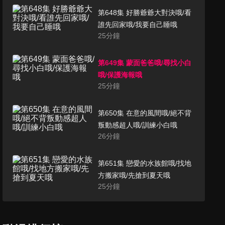
第648集 好勝爺爺大對決哦/看
誰先回家哦/我要自己睡哦
25
分鐘
第649集 蒙面爸爸哦/尋找小白
哦/保護海報哦
25
分鐘
第650集 在意的風間哦/絕不背
叛動感超人哦/訓練小白哦
26
分鐘
第651集 戀愛的水族館哦/找地
方搬家哦/先搶到夏天哦
25
分鐘
第652集 不能忘記動感超人哦/