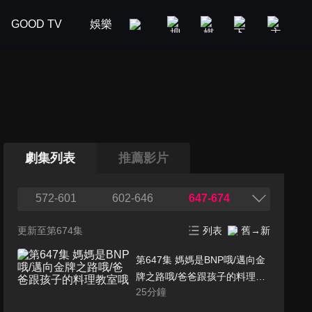
GOOD TV
娛樂
美食旅遊
新聞政論
汽車
劇集列表
推薦影片
572-601
602-646
647-674
更新至第674集
列表
舊→新
第647集 媽媽是BNP哦/邁向金
牌之路哦/爸爸跟孩子的料理教
25
分鐘
室哦