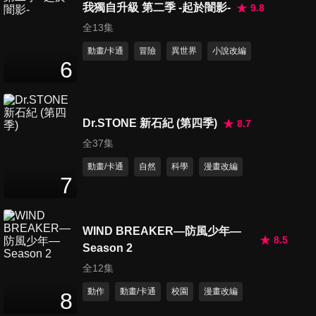
耳熊哦/選出防衛隊的隊長哦
我獨自升級 第二季 -起於闇影-
9.8
27
分鐘
全13集
動畫/卡通
冒險
異世界
小說改編
第662集 做想做的夢哦/解不開
6
哦/惹惱園長先生的是誰哦
27
分鐘
Dr.STONE 新石紀 (第四季)
8.7
第663集 在晴空塔求婚哦/卡莉
全37集
來航哦/跟著去再生商品店哦
27
分鐘
動畫/卡通
自然
科學
漫畫改編
7
第664集 去草津家族旅遊,上集
哦/去草津家族旅遊,下集哦/今
27
分鐘
WIND BREAKER—防風少年—
天好冷哦
8.5
Season 2
全12集
第665集 幫忙搬家哦/帶小白去
比賽哦/中學生來了哦
動作
動畫/卡通
校園
漫畫改編
8
27
分鐘