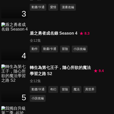
第657集 春日部狼人哦/來洗窗
動畫/卡通
愛情
漫畫改編
3
簾吧/玩泥巴好舒服哦
25
分鐘
第658集 媽媽睡午覺是祕密哦/
盾之勇者成名錄 Season 4
8.3
蜻蜓野原廣志/把貼紙拿回來
全12集
24
分鐘
動作
動畫/卡通
冒險
小說改編
4
第659集 穿和服來幼稚園哦/為
了選贈品吵個不停哦/想要賣書
轉生為第七王子，隨心所欲的魔法
27
分鐘
哦
9.4
學習之路 S2
全12集
第660集 玩具箱太擠了哦/不是
動畫/卡通
奇幻
冒險
魔法
異世界
萬人迷,是神射手哦/跟爸爸通信
5
27
分鐘
哦
小說改編
第661集 春日聯誼哦/小葵與摺