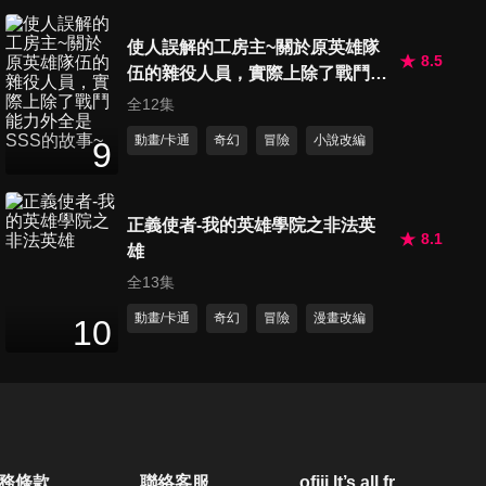
第666集 熱血,體能訓練公園
使人誤解的工房主~關於原英雄隊
哦/B級美食之塔哦
8.5
伍的雜役人員，實際上除了戰鬥能
27
分鐘
力外全是SSS的故事~
全12集
動畫/卡通
奇幻
冒險
小說改編
第667集 夢中的咖哩大會哦/恐
9
怖,怪人牙醫哦/壓縮棉被哦
27
分鐘
正義使者-我的英雄學院之非法英
8.1
雄
第668集 尋找友情的鑰匙哦/妮
妮陷入低潮哦/紅蠍隊禁止戀愛
全13集
27
分鐘
哦
動畫/卡通
奇幻
冒險
漫畫改編
10
第669集 爺爺的參觀日哦/父親
大人的鋼筆在哪裡哦/紫外線真
27
分鐘
可怕哦
第670集 對決,忍者樂園哦/春日
務條款
聯絡客服
ofiii lt’s all free