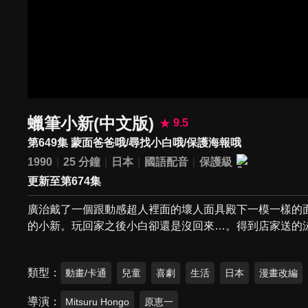
蠟筆小新(中文版)
9.5
第649集 蒙面爸爸哦/尋找小白哦/保護海報哦
1990
25 分鐘
日本
國語配音
保護級
更新至第674集
廣治戴了一個跟動感超人裡面的壞人面具殿下一模一樣的
的小新。玩回家之後小白卻還是沒回來…。得到店家送的
類型
動畫/卡通
兒童
喜劇
生活
日本
漫畫改編
導演
Mitsuru Hongo
原恵一