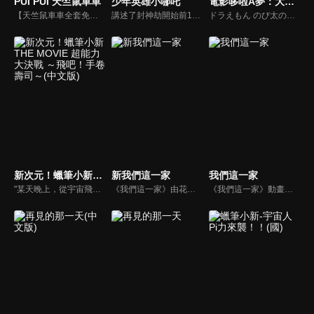
PUI PUI 天竺鼠車車
少年英雄小哪吒
電影哆啦A夢：大雄的金銀島(中文版)
【天竺鼠車車全套免費看】療癒系的車“天竺鼠車車”。圓滾滾的眼睛和又大又圓的屁股，短短的手腳。常常一臉傻乎乎地四處奔波的天竺鼠車車。即使塞車了，只要看著前面的天竺鼠車車的屁股就能被療癒，就算製造了一些麻煩，因為毛茸茸太可愛了也能原諒吧？！以汽車各式各樣的情境為中心的療癒、友情、冒險、亂七八糟的動作戲以及超多天竺鼠的動畫！
講述了封神劫開始前16年的故事，封神劫是哪吒參戰諸神之戰的前傳。主人公哪吒救濟部族，壯大僕從、行商、除妖、懲惡揚善，扶弱。他在一次又一次的災難中不斷成長。最後，哪吒重塑蓮藕身，重生為三頭六臂神將。
ドラえもん のび太の宝島
新次元！蠟筆小新THE MOVIE 超能力大決戰 ～飛吧！手卷壽司～(中文版)
新我們這一家
我們這一家
"某天晚上，從宇宙飛來的黑光和白光接近日本列島，埼玉縣春日部市的小新被那道白光擊中，體內湧現不可思議的力量。另一邊，有個男人被黑光照到，得到超能力後開始大肆破壞，他的願望是摧毀世界。破壞、混亂、慘叫聲，在全日本都被恐懼支配的此時此刻，小新挺身而戰！"
《我們這一家》由花媽、花爸、姊姊橘子、弟弟柚子組成，是日本一部以小家庭成員為中心，表現出日常生活中所發生大小事為題材的漫畫與動畫作品。
《我們這一家》動畫線上看。花媽、花爸、姊姊橘子、弟弟柚子組成，是日本一部以小家庭成員為中心，表現出日常生活中所發生大小事為題材的漫畫與動畫作品。