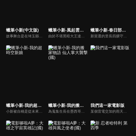
蠟筆小新(中文版)
蠟筆小新-風起雲湧的金矛勇者！
蠟筆小新-春日部野生王國
故事舞台是在埼玉縣春日部市，一位正在「雙葉幼稚園」學習的五歲的小孩──野原新之助，在日常生活中發生的事。
由於不堪黑暗大王達克的殘暴支配，黑暗世界頓庫拉伊發生了動亂，傳說中的金矛和銀盾為了尋找能拯救他們的勇者，化身躲藏到地球上來，而這個被選定的勇者就是小新！但不知情的小新在無意間幫助敵人打開聯結頓庫拉伊世界和地球的門扉，使得達克等人能以實體來到地球，恣意將地球變成黑暗世界...
新當選的里長四膳守熱心環保工作，甚至到小新的幼稚園去做宣導，還帶小新與朋友們去外面幫忙撿垃圾。小新在河邊撿到了一瓶來路不明的飲料，卻意外被爸爸和媽媽喝掉了，結果爸爸和媽媽變成了動物！原來這都是四膳守的陰謀！為了拯救爸爸和媽媽，小新決心對抗到底！
蠟筆小新-我的超時空新娘
蠟筆小新-我的搬家物語 仙人掌大襲撃(國)
我們這一家電影版
小新被自稱是從未來來的女人帶走了！風間等人為了救出小新，也跟著前往未來。原來在未來地球被巨大隕石群撞上，天空一片黑暗，金有電機的老闆金有增藏於是藉機大賺黑心錢，神祕女子就是他的女兒民子，也是小新未來的未婚妻！長大後的小新，看到世界一片黑暗，決心要讓世界變得更明亮！
為蒐集生長在墨西哥的仙人掌果實，爸爸廣志被公司命令調派到墨西哥，全家因此搬去墨西哥。他們來到一座名為「亥喀益尺拉本旦」的城市，鄰居們個個都很有特色，原以為即將展開快樂的生活…沒想到等著他們的是食人殺手仙人掌！小新和墨西哥的鄰居們，是否能克服這個窮途末路的大危機？！
某個雷電交加的雨天，「媽媽」和「橘子」同時遭巨雷擊中，兩人的身體更因此被對調過來！從這一天開始，立花家展開了一段不可思議的生活。突然變成媽媽的「橘子」，變成橘子的「媽媽」；另一方面，爸爸和柚子則不斷尋找著能讓母女倆變回來的方法…