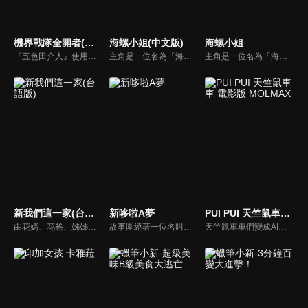
機界戰隊全開者(中文版)
海螺小姐(中文版)
海螺小姐
『五色田介人』使用雙親製作的祕密道具『齒輪機關槍』和雙親所發現的平行時空裡的超級戰隊，利用各超級戰隊的力量所製作出的『戰隊齒輪』進行戰鬥。充滿正義之心的1名『人類』與4名『機界機器人』變身成『全開者』一同對抗『機械托比亞王朝托吉鐵克』，前所未有的超級戰隊就此拉開序幕。
主角是一位名為「海螺」的女性，劇情描寫「磯野家」這個大家族的日常。故事背景為昭和時期的日本，以生活裡的歡笑與親情的溫馨作為劇情主題。
主角是一位名為「海螺」的女性，劇情描寫「磯野家」這個大家族的日常。故事背景為昭和時期的日本，以生活裡的歡笑與親情的溫馨作為劇情主題。
新我們這一家(台語版)
新哆啦A夢
PUI PUI 天竺鼠車車 電影版 MOLMAX
由花媽、花爸、姊姊橘子、弟弟柚子組成，是日本一部以小家庭成員為中心，表現出日常生活中所發生大小事為題材的漫畫與動畫作品。
故事圍繞著一位名叫野比大雄的小學生。大雄在運動方面毫無天份，考試總是零分，又懶惰愛睡午覺。有一天，一隻來自 22 世紀的貓型機器人「哆啦Ａ夢」突然出現在他面前。原來，大雄的玄孫「世修」為了改變大雄的未來，以及改善自己在 22 世紀的生活，特地將哆啦Ａ夢送回現代幫助大雄。
天竺鼠車車們變成AI了！？天竺鼠城市迎來高科技時代！高科技的AI天竺鼠車車終於出現在這個世界上！駕駛員們接連開始轉而駕駛最新的AI天竺鼠車車。馬鈴薯他們被捲入謎之集團和AI天竺鼠車車「卡農」的車車追逐中。這時一位技術高超的駕駛員出現，幫助他們脫離危機。