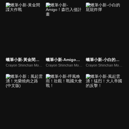
蠟筆小新-黃金間諜大作戰
蠟筆小新-Amigo！森巴入侵計畫
蠟筆小新-小白的屁屁炸彈
Crayon Shinchan Movie Arashi Wo Yobu Ohgon No Spy Daisakusen
Crayon Shinchan Movies Densetsu Wo Yobu Odore Amigo
Crayon Shinchan Movies Arashi Wo Yobu Utau Ketsudake Bakudan