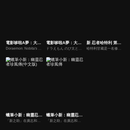
電影哆啦A夢：大雄之宇宙英雄記(國)
電影哆啦A夢：大雄與風之使者(國)
新 忍者哈特利 第四季
Doraemon: Nobita's Space Hero Record of Space Heroes
ドラえもん のび太とふしぎ風使い
哈特利甘藏是一名修行的伊賀流少年忍者，從伊賀到東京市區，並寄居在三葉家。作品描述哈特利與家中獨子健一的友情等，並介紹許多忍術，由於忍者出現在現代社會而引來騷動，亦牽涉到兩大忍者流派—伊賀流與甲賀流的對立。
蠟筆小新：幽靈忍者珍風傳(中文版)
蠟筆小新：幽靈忍者珍風傳
「新之助」在廣志和美冴的家庭中出生5年，過著有如暴風雨般刺激又和平的每一天。可是某天，一名自稱屁祖隱千代女的女性來到了野原家。她告訴眾人：「其實我是新之助真正的母親。」而她身邊站著一位名叫珍藏的5歲少年。突如其來的事件讓野原一家非常困惑，但也不能將他們趕回去，只好讓他們留下來過夜。
「新之助」在廣志和美冴的家庭中出生5年，過著有如暴風雨般刺激又和平的每一天。可是某天，一名自稱屁祖隱千代女的女性來到了野原家。她告訴眾人：「其實我是新之助真正的母親。」而她身邊站著一位名叫珍藏的5歲少年。突如其來的事件讓野原一家非常困惑，但也不能將他們趕回去，只好讓他們留下來過夜。