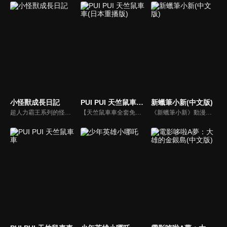
小怪獸成長日記
PUI PUI 天竺鼠車車(日本重播版)
新蠟筆小新(中文版)
超人力霸王系列的怪獸，不只是被英雄們打敗的敵人。每個人都有自己的特殊能力、外表和特徵，這使他們都獨一無二。故事發生在“小星球”，獨特的“小怪獸”嘗試新事物，結識新朋友，描繪他們的每一個小小的“第一步”
【天竺鼠車車全套免費看】圓滾滾的眼睛和又大又圓的屁股，短短的手腳。常常一臉傻乎乎地四處奔波的天竺鼠車車。即使塞車了，只要看著前面的屁股就能被療癒，就算製造了一些麻煩，因為毛茸茸太可愛了也能原諒吧？！以汽車各式各樣的情境為中心的療癒、友情、冒險、亂七八糟的動作戲以及超多天竺鼠的動畫！
《新蠟筆小新》動漫線上看。故事舞台是在埼玉縣春日部市，一位正在「雙葉幼稚園」學習的五歲的小孩──野原新之助，在日常生活中發生的有趣好玩事。