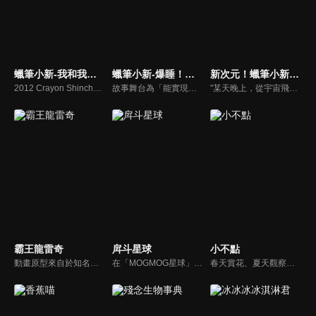
蠟筆小新-我和我的宇宙公主
蠟筆小新-爆睡！夢世界大作戰！
新次元！蠟筆小新THE MOVIE 超能力大決戰 ～飛吧！手卷壽司～
2012 Crayon Shinchan Movie Arashi Wo Yobu Ora to Uchuno Princess
故事舞台為「能實現夢想的夢世界」。有天，雙葉幼稚園來了一位神秘轉校生「沙希」，之後原本寧靜的生活突然發生了變化...。小新及親朋好友們的夢境不知道為什麼被控制住了，而為了拯救人類的好夢，春日部防衛隊再次出動，在夢世界裡奮戰！
"某天晚上，從宇宙飛來的黑光和白光接近日本列島，埼玉縣春日部市的小新被那道白光擊中，體內湧現不可思議的力量。另一邊，有個男人被黑光照到，得到超能力後開始大肆破壞，他的願望是摧毀世界。破壞、混亂、慘叫聲，在全日本都被恐懼支配的此時此刻，小新挺身而戰！"
霸王龍雷奇
戽斗星球
小不點
動畫原型來自於知名繪本《你看起來好像很好吃》恐龍系列。這是發生在恐龍們之間溫馨且治癒的故事，關於親情、友情、勇氣和愛。在遙遠的白堊紀時代，生活著許多不同種類、性格各異的恐龍，故事主角霸王龍雷奇，他外表兇悍，內心溫柔，熱心腸的他，總是努力幫助小夥伴們化解各種危機。年復一年，雷奇和小夥伴們相互理解扶持，在恐龍世界裡快樂生活，慢慢長大…
在「MOGMOG星球」上，每隻動物都透過進化自己的下巴，克服了滅絕的威脅。他們咀嚼骨頭、咀嚼樹木、咀嚼岩石。「MOGMOG星球」可能就是不遠的未來地球...
春天賞花、夏天觀察喇叭花、秋天踩落葉、冬天堆雪人……愛玩的小不點、博學多聞的懷尼、愛吃的胖肯…小不點是拯救日本的超級英雄！？胖肯有個麵包複製箱！？還有懷尼未免也知太多!!讓這三個超級好夥伴先帶你體會美妙又有趣的四季變幻吧。