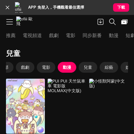
APP 免登入，手機觀看最佳選擇
下載
推薦
電視頻道
戲劇
電影
同步新番
動漫
短
兒童
全部
戲劇
電影
動漫
兒童
綜藝
娛樂