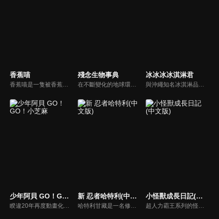
香蕉喵
殘念生物事典
冰冰冰冰淇淋君
香蕉喵是一隻被香蕉包覆住的不可思議貓咪，沒有人看過牠被香蕉皮包住的部分......混在真正的香蕉堆中生活著。最喜歡玩樂和吃點心的牠，會趁沒有人的時候偷偷自己玩耍、小小地惡作劇，夢想是成為時尚的巧克力香蕉。
在不斷變化的地球環境中，生物們達成了進化。 然而進化的結果，卻讓牠們變成了有點缺陷的生物…
與沖繩知名冰淇淋品牌Blue Seal合作，動畫中將把品牌旗下 15 種口味的冰淇淋和熊、水豚、水獺、熊貓等動物結合，變成可愛的角色登場，故事便是以這些角色們所居住的冰淇淋鎮為中心，描繪他們的可愛日常。
少年阿貝 GO！GO！小芝麻
新 忍者哈特利(中文版)
小怪獸成長日記(中文版)
睽違20年再度動畫化。喜愛大自然的阿貝、人見人愛的海豹芝麻、精明能幹的阿貝媽媽、木工師傅的阿貝爸爸、沉默寡言的真生、愛欺負人的?田兄弟、家開中華料理店的兩兩、性感教師的安西、肌肉熱血教師的天堂，以及其他個性鮮明又誇張的角色。看這些人們如何搞笑，以及如何疼愛（？）天真爛漫的芝麻。
哈特利甘藏是一名修行的伊賀流少年忍者，從伊賀到東京市區，並寄居在三葉家。作品描述哈特利與家中獨子健一的友情等，並介紹許多忍術，由於忍者出現在現代社會而引來騷動，亦牽涉到兩大忍者流派—伊賀流與甲賀流的對立。
超人力霸王系列的怪獸，不只是被英雄們打敗的敵人。每個人都有自己的特殊能力、外表和特徵，這使他們都獨一無二。故事發生在“小星球”，獨特的“小怪獸”嘗試新事物，結識新朋友，描繪他們的每一個小小的“第一步”