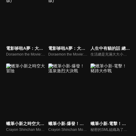
電影哆啦A夢：大雄的天方夜譚(中文版)
電影哆啦A夢：大雄與惑星之迷(中文版)
人生中有貓的話 總有辦法的喵
Doraemon the Movie: Nobita's Dorabian Nights
Doraemon the Movie: Nobita and the Animal Planet
生活總是充滿大大小小的麻煩，像趕不上的公車、突如其來的雨、緊湊的工作deadline⋯⋯這些惱人的小事，讓我們忍不住嘆氣：「為什麼偏偏是現在？為什麼偏偏是我？」但麻吉貓說：「不用擔心~人生中有貓的話總有辦法的喵！」麻吉貓將用獨特的幽默視角，帶著你重新看待這些生活中的小麻煩。
蠟筆小新之時空大冒險
蠟筆小新-爆發！溫泉激烈大決戰
蠟筆小新-電擊！豬蹄大作戰
Crayon Shinchan Movies Arashi wo Yobu!Yuuhi no Kasukabe Boys
Crayon Shinchan Movies Bakuhatsu!Onsen Wakuwaku Daikessen
秘密的SML組織為了維護世界和平，阻止邪惡的黑道組織-豬蹄組征服世界的詭計，派美色潛入邪惡組織，偷取執行計畫的核心元件。在逃亡過程中，美色無意間上了小新一行人搭乘的遊船，使得小新也被捲入正邪的對抗戰中，還被帶往邪惡組織。沒想到一切都跟小新有關，因為他就是新型的電子生命體的原創者。