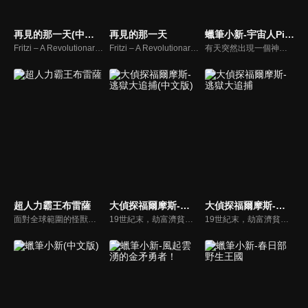
再見的那一天(中文版)
再見的那一天
蠟筆小新-宇宙人Pi力來襲！！(國)
Fritzi – A Revolutionary Tale
Fritzi – A Revolutionary Tale
有天突然出現一個神秘的小小宇宙人「Pi力」，因照射到宇宙人的神秘光線，廣志和美冴竟然變回小朋友的模樣！為了變回大人，萌孩版的野原一家人踏上冒險旅程，小新甚至為了Pi力封印了屁屁，為的就是幫小小宇宙人找到爸爸…
超人力霸王布雷薩
大偵探福爾摩斯-逃獄大追捕(中文版)
大偵探福爾摩斯-逃獄大追捕
面對全球範圍的怪獸肆虐成災，世界各國於1966年成立了地球防衛隊「GGF」，以對抗從地球內外夾攻的怪獸和地球外生命體。然而，隨著自然環境遭到破壞以及全球暖化的急速加劇，某天夜晚，宇宙甲殼怪獸巴贊甲現身。地球防衛隊的清剿行動未果，比留間弦人率領的特殊部隊也陷入了生死一線的危機。
19世紀末，劫富濟貧的俠盜馬奇深受貧苦大眾愛戴，卻令蘇格蘭場疲於奔命。在福爾摩斯獻計下，孖寶幹探李大猩和狐格森佈下天羅地網，終於在馬奇私生女凱蒂的生日派對上將他擒獲。福爾摩斯卻遭到民眾唾罵。四年後，馬奇襲擊獄中老大刀疤熊，並以神乎奇技的方法越過圍牆逃走。福爾摩斯和華生窮追不捨，與馬奇狹路相逢。
19世紀末，劫富濟貧的俠盜馬奇深受貧苦大眾愛戴，卻令蘇格蘭場疲於奔命。在福爾摩斯獻計下，孖寶幹探李大猩和狐格森佈下天羅地網，終於在馬奇私生女凱蒂的生日派對上將他擒獲。福爾摩斯卻遭到民眾唾罵。四年後，馬奇襲擊獄中老大刀疤熊，並以神乎奇技的方法越過圍牆逃走。福爾摩斯和華生窮追不捨，與馬奇狹路相逢。