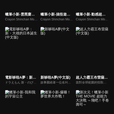
蠟筆小新-雲黑齋的野心
蠟筆小新-搞怪遊樂園大冒險
蠟筆小新-動感超人VS高衩魔王
Crayon Shinchan Movies Unkokusai no Yabou
Crayon Shinchan Movies Henderland no Daibouken
Crayon Shinchan Movies Action Kamen vs Haigure Maoh
電影哆啦A夢：新・大雄的日本誕生(中文版)
新哆啦A夢(中文版)
超人力霸王布雷薩(中文版)
ドラえもん 新・のび太の日本誕生
故事圍繞著一位名叫野比大雄的小學生。大雄在運動方面毫無天份，考試總是零分，又懶惰愛睡午覺。有一天，一隻來自 22 世紀的貓型機器人「哆啦Ａ夢」突然出現在他面前。原來，大雄的玄孫「世修」為了改變大雄的未來，以及改善自己在 22 世紀的生活，特地將哆啦Ａ夢送回現代幫助大雄。
面對全球範圍的怪獸肆虐成災，世界各國於1966年成立了地球防衛隊「GGF」，以對抗從地球內外夾攻的怪獸和地球外生命體。然而，隨著自然環境遭到破壞以及全球暖化的急速加劇，某天夜晚，宇宙甲殼怪獸巴贊甲現身。地球防衛隊的清剿行動未果，比留間弦人率領的特殊部隊也陷入了生死一線的危機。