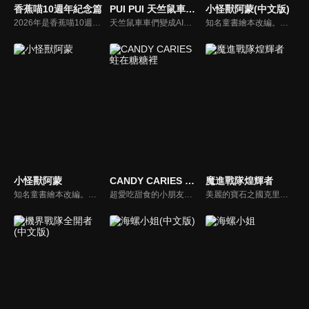
香蕉喵10週年紀念篇
PUI PUI 天竺鼠車車 電影版 MOLMAX(中文版)
小怪獸阿蒙(中文版)
2026年是香蕉喵10週年紀念。即將推出全新的原創角色！
天竺鼠車車們變成AI了！？天竺鼠城市迎來高科技時代！高科技的AI天竺鼠車車終於出現在這個世界上！駕駛員們接連開始轉而駕駛最新的AI天竺鼠車車。馬鈴薯他們被捲入謎之集團和AI天竺鼠車車「卡農」的車車追逐中。這時一位技術高超的駕駛員出現，幫助他們脫離危機。
知名童書繪本改編。故事講述的是小怪獸阿蒙醜醜的外表下，有著一顆敏感細膩的心。他希望有人能愛他，包容他，陪伴他，愛他本來的樣子。這個系列圍繞“愛”的主題，恰恰是父母對孩子所有愛的表現。
小怪獸阿蒙
CANDY CARIES 蛀在糖糖裡
魔進戰隊煌輝者
知名童書繪本改編。故事講述的是小怪獸阿蒙醜醜的外表下，有著一顆敏感細膩的心。他希望有人能愛他，包容他，陪伴他，愛他本來的樣子。這個系列圍繞“愛”的主題，恰恰是父母對孩子所有愛的表現。
超愛吃甜食的小朋友——糖糖，她的嘴裡住著一個叫『凱莉絲』的蛀牙！ 凱莉絲稱呼糖糖為「媽媽」，不僅會把牙齒當家具，還會控制糖糖的身體，而糖糖總是拿她沒轍，被耍得團團轉。 「我才不是妳的媽媽！」 「就是媽媽呀♡ 妳準備了房間給我住，還總是吃甜食把我養大嘛」 糖糖與凱莉絲，這對有點怪異的母女組合!? 將帶來一連串的慌亂日常喜劇！
美麗的寶石之國克里斯塔利亞，被闇之帝國邪頓海姆入侵和污染了下一個目標是入侵地球。克里斯塔利亞的公主奉父親的命令，帶著5顆具有神秘力量的石頭，名為煌輝石，離開了寶石之國前往地球，尋找守護地球的戰士。八名閃閃發光的超級英雄出現了。前所未有的閃耀與光輝的閃亮英雄現身！