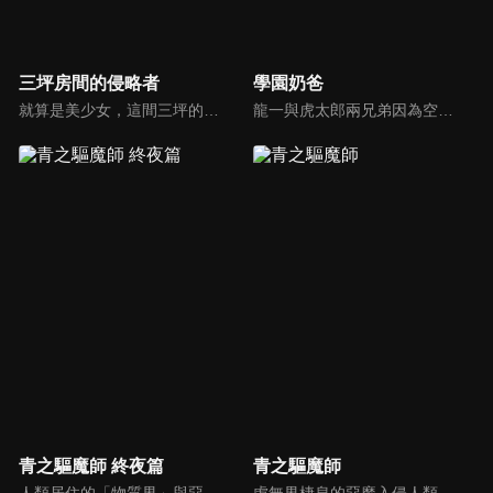
三坪房間的侵略者
學園奶爸
就算是美少女，這間三坪的房間也不能讓給妳們！從高中開始獨自一人生活的窮苦學生里見孝太郎找到了一間三坪大，房租五千元的便宜套房。而這個可樂娜莊106號房已經被人盯上了！因為各式各樣的理由想得到這可樂娜莊106號房，可愛的入侵者們接二連三地出現在才剛搬完家的孝太郎面前...
龍一與虎太郎兩兄弟因為空難而失去雙親。他們被同樣在空難中失去兒子與兒媳的森之宮學園的理事長所收留。可是收留的條件是龍一必須在學園內的保育室擔任保母。學園特地為了媽媽老師們設置了保育室，並且為了彌補保育室人力不足的窘況而成立了保母社，龍一順理成章的成為保母社的1號社員。
青之驅魔師 終夜篇
青之驅魔師
人類居住的「物質界」與惡魔居住的「虛無界」。這兩個次元原本應該連相互干涉都無法做到，然而惡魔卻附身於各種物質中，藉此干涉物質界。但在人類之中，有一群驅除這些惡魔，名為「驅魔師」的存在――。奧村燐、雪男出生的秘密「青色之夜」真相的「終夜篇」。故事終於要揭開「青之驅魔師」的核心――。
虛無界棲息的惡魔入侵人類所居住的物質界，能將惡魔驅趕的驅魔師便應運而生。奧村燐及雙胞胎弟弟雪男即是由身為驅魔師的養父獅郎所撫養長大，一日，獅郎為了保全受到惡魔群起圍攻的燐而命喪黃泉，燐方才得知自己繼承了魔神撒旦的血脈！不願向命運低頭的燐，為報殺父之仇，下定決心要成為最強的驅魔師！