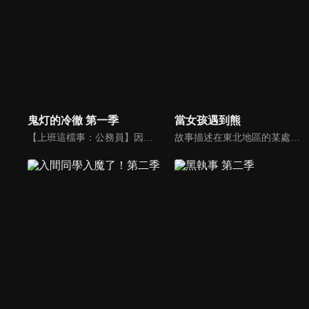
鬼灯的冷徹 第一季
當女孩遇到熊
【上班這檔事：公務員】因為戰後的人口爆發、惡靈的兇暴化，地獄被亡者擠得水洩不通的今日，飽受人手不足所苦的地獄陷入了前所未見的混亂。在這之中，有一個在幕後代替手足無措的閻魔大王為各式各樣的問題負責善後的傑出人才，他的名字是閻魔大王的第一補佐官鬼灯！
故事描述在東北地區的某處深山里，中學生小町作為巫女在神社里做著侍奉熊的工作。某天，小町告訴名叫小夏的熊，說想要去城市裡的學校唸書。為了讓空有精力卻沒有十足毅力、還不知世間險惡的小町在城市裡生存下去，深感擔心的小夏給小町進行了一系列必要的試煉。