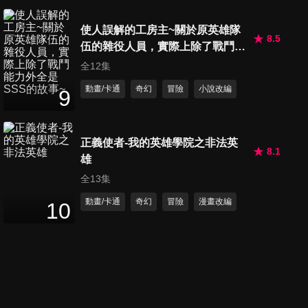
第20集 電玩 / 機關人偶輔佐官
使人誤解的工房主~關於原英雄隊
24
分鐘
8.5
伍的雜役人員，實際上除了戰鬥能
力外全是SSS的故事~
全12集
第21集 芥子這隻兔子 / 範疇
動畫/卡通
奇幻
冒險
小說改編
9
24
分鐘
正義使者-我的英雄學院之非法英
8.1
第22集 野干兄妹 / 小白屁屁大
雄
危機
全13集
24
分鐘
動畫/卡通
奇幻
冒險
漫畫改編
10
第23集 就根本而言 / 異種格鬥
技戰
24
分鐘
第24集 奪衣婆與懸衣翁 / 蜜姬