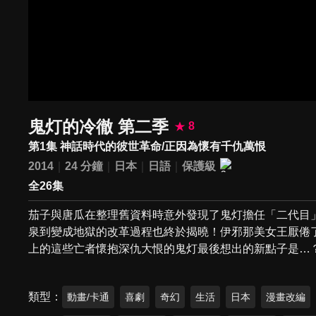
鬼灯的冷徹 第二季
8
第1集 神話時代的彼世革命/正因為懷有千仇萬恨
2014
24 分鐘
日本
日語
保護級
全26集
茄子與唐瓜在整理舊資料時意外發現了鬼灯擔任「二代目
泉到變成地獄的改革過程也終於揭曉！伊邪那美女王厭倦
上的這些亡者懷抱深仇大恨的鬼灯最後想出的新點子是…
類型
動畫/卡通
喜劇
奇幻
生活
日本
漫畫改編