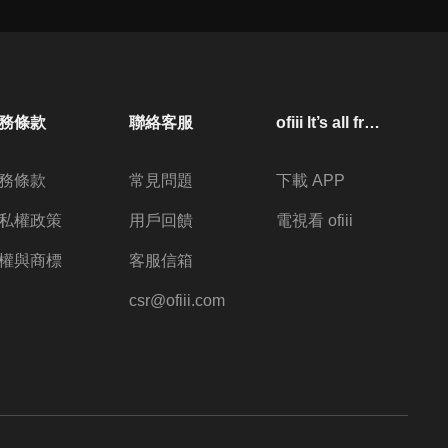
下廚
24
分鐘
第25集 瘟鬼/動物不會忘恩負義
24
分鐘
務條款
聯絡客服
ofiii lt’s all free
務條款
常見問題
下載 APP
第26集 玩撲克牌無敵/即要前往
的是地獄請問這樣可以嗎(完)
私權政策
用戶回饋
電視看 ofiii
24
分鐘
權與商標
客服信箱
csr@ofiii.com