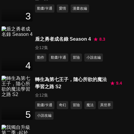
第11集 家人/地獄之犬
動畫/卡通
愛情
漫畫改編
3
24
分鐘
第12集 五官王的第一輔佐官/地
盾之勇者成名錄 Season 4
8.3
獄溫泉
全12集
24
分鐘
動作
動畫/卡通
冒險
小說改編
4
第13集 地獄大夫/ 把酒言歡放
輕鬆
轉生為第七王子，隨心所欲的魔法
24
分鐘
9.4
學習之路 S2
全12集
第14集 閻魔廳的日常/一汁三菜
十肉
動畫/卡通
奇幻
冒險
魔法
異世界
24
分鐘
5
小說改編
第15集 何謂小魔女/洋裝愛好
24
分鐘