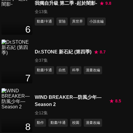
我獨自升級 第二季 -起於闇影-
9.8
全13集
動畫/卡通
冒險
異世界
小說改編
第16集 送行課的茶吉尼 / 草葉
6
之影
24
分鐘
Dr.STONE 新石紀 (第四季)
8.7
第17集 向妖怪學習的男人與利
用妖怪的女人
全37集
24
分鐘
動畫/卡通
自然
科學
漫畫改編
7
第18集 天邪鬼 / 歸鶴
24
分鐘
WIND BREAKER—防風少年—
8.5
Season 2
第19集 葫蘆鯰 / 檎,開始工作
全12集
24
分鐘
動作
動畫/卡通
校園
漫畫改編
8