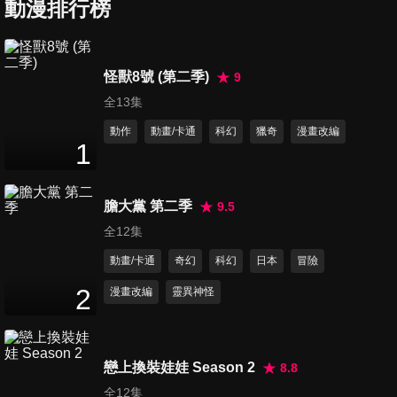
動漫排行榜
24
分鐘
第7集 那個時候的你很尖刻/Dr.
怪獸8號 (第二季)
9
烏頭
全13集
24
分鐘
動作
動畫/卡通
科幻
獵奇
漫畫改編
1
第8集 僵屍
24
分鐘
膽大黨 第二季
9.5
全12集
第9集 地味廳 / 八寒地獄
動畫/卡通
奇幻
科幻
日本
冒險
24
分鐘
2
漫畫改編
靈異神怪
第10集 加加知的冷徹 / 必殺工
作鬼
戀上換裝娃娃 Season 2
8.8
24
分鐘
全12集