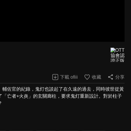
下載 ofiii
收藏
分享
」輔佐官的紀錄，鬼灯也談起了在久遠的過去，同時彼世從黃
了「亡者+火炎」的玄關廊柱，要求鬼灯重新設計。對於柱子
？