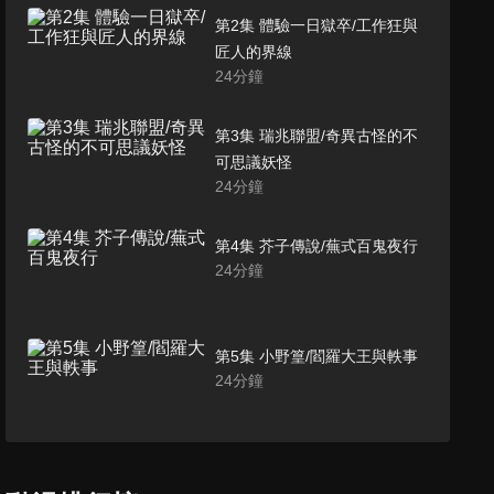
第2集 體驗一日獄卒/工作狂與
匠人的界線
24
分鐘
第3集 瑞兆聯盟/奇異古怪的不
可思議妖怪
24
分鐘
第4集 芥子傳說/蕪式百鬼夜行
24
分鐘
第5集 小野篁/閻羅大王與軼事
24
分鐘
第6集 咲耶姫的魔術表演/賽之
河原的攻防戰