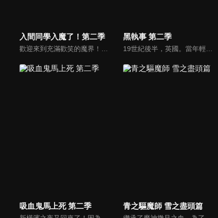
入間同學入魔了！第二季
黑執事 第二季
歡迎來到充滿歡笑的魔界！受人請託總是無法拒絕的爛好人少年．鈴木入間因為一段奇妙的機緣而成為了魔界的大惡魔．薩利班的孫子！備受溺愛的入間，進入了薩利班擔任理事長的惡魔學校就讀…。儘管入間隱瞞自己的人類身份、希望能渡過一段和平的校園生活，但他不知為何總是備受注目。不但有惡魔菁英跑來找他打架、有珍獸系（？）女子喜歡接近他，甚至還被嚴格的學生會長給盯上了！
19世紀後半，英國。當年輕領主艾羅斯·特蘭西和他的執事克勞德·浮士德，遇上謝爾·凡多姆海伍和賽巴斯欽·米卡艾利斯時會產生什麼令人期待的故事呢？
吸血鬼馬上死 第二季
青之驅魔師 雪之盡頭篇
新橫濱之夜又回來了！因為某些機緣而成為搭檔的吸血鬼獵人羅納德與超絕雜魚吸血鬼德拉克，然後別忘了可愛的犰狳裘恩！持續在每個夜晚不斷上演的搞笑rush，隨著秋天書店的新刺客參戰，大家熟悉的笨蛋與變態們又將齊聚大鬧，而德拉克還是一如往常地會化為塵土！
繼承了魔神撒旦之血、為了幫被撒旦殺害的養父報仇而成為驅魔師的燐，還有他的弟弟雪男，以及他們身邊的朋友們一起共同演出的一場奇幻冒險驅魔故事。