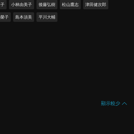
亞子
小林由美子
後藤弘樹
松山鷹志
津田健次郎
田榮子
島本須美
平川大輔
顯示較少