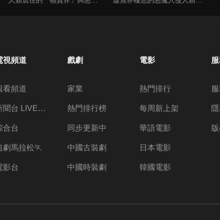
電視頻道
戲劇
電影
服
觀看頻道
家業
熱門排行
服
新聞台 LIVE 直播
熱門排行榜
每周新上架
隱
綜合台
同步更新中
華語電影
版
追劇馬拉松🏃
中國古裝劇
日本電影
電影台
中國時裝劇
韓國電影