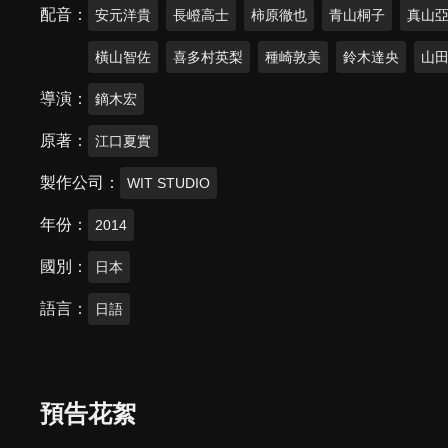
配音
安元洋貴
長嶝高士
柿原徹也
青山桐子
真山
橫山智佐
喜多村英梨
種崎敦美
鈴木達央
山
導演
鏑木宏
原著
江口夏實
製作公司
WIT STUDIO
年份
2014
國別
日本
語言
日語
預告花絮