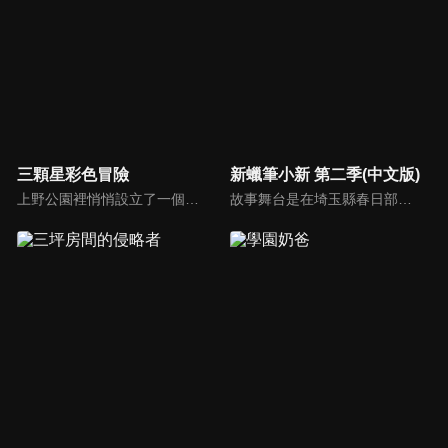
三顆星彩色冒險
新蠟筆小新 第二季(中文版)
上野公園裡悄悄設立了一個總部。那裡有三個國小女生——！沒錯，她們正是守護上野的正義團隊「COLORS」！結衣、小幸、琴葉三個人，今天也為了守護和平的上野的和平，日夜（騙人，只到傍晚）在大街小巷來回奔走！
故事舞台是在埼玉縣春日部市，一位正在「雙葉幼稚園」學習的五歲的小孩──野原新之助，在日常生活中發生的有趣好玩事。