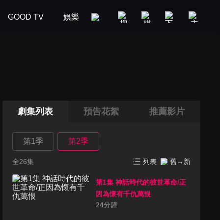
GOOD TV
娛樂
美食旅遊
新聞政論
汽車
劇集列表
預告花絮
推薦影片
第1季
第2季
全26集
列表
舊→新
第1集 神話時代的彼世革命/正
因為懷有千仇萬恨
24
分鐘