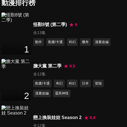
動漫排行榜
24
分鐘
第7集 那個時候的你很尖刻/Dr.
怪獸8號 (第二季)
9
烏頭
全13集
24
分鐘
動作
動畫/卡通
科幻
獵奇
漫畫改編
1
第8集 僵屍
24
分鐘
膽大黨 第二季
9.5
全12集
第9集 地味廳 / 八寒地獄
動畫/卡通
奇幻
科幻
日本
冒險
24
分鐘
2
漫畫改編
靈異神怪
第10集 加加知的冷徹 / 必殺工
作鬼
戀上換裝娃娃 Season 2
8.8
24
分鐘
全12集