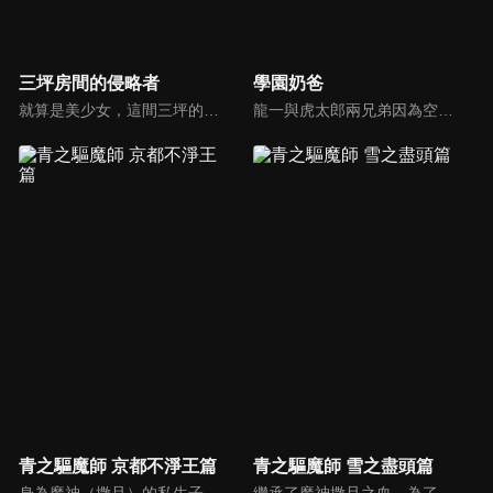
三坪房間的侵略者
學園奶爸
就算是美少女，這間三坪的房間也不能讓給妳們！從高中開始獨自一人生活的窮苦學生里見孝太郎找到了一間三坪大，房租五千元的便宜套房。而這個可樂娜莊106號房已經被人盯上了！因為各式各樣的理由想得到這可樂娜莊106號房，可愛的入侵者們接二連三地出現在才剛搬完家的孝太郎面前...
龍一與虎太郎兩兄弟因為空難而失去雙親。他們被同樣在空難中失去兒子與兒媳的森之宮學園的理事長所收留。可是收留的條件是龍一必須在學園內的保育室擔任保母。學園特地為了媽媽老師們設置了保育室，並且為了彌補保育室人力不足的窘況而成立了保母社，龍一順理成章的成為保母社的1號社員。
青之驅魔師 京都不淨王篇
青之驅魔師 雪之盡頭篇
身為魔神（撒旦）的私生子而誕生的奧村燐，決定隱藏自己的出身成為驅魔師。他在存在於正十字學園內部的驅魔師養成機關·驅魔塾就讀，但隨着地之王·阿瑪依蒙的襲擊，他身為魔神私生子的事情暴露了。將燐視作魔神「青之炎」地畏懼，並與他保持距離的同伴們…。
繼承了魔神撒旦之血、為了幫被撒旦殺害的養父報仇而成為驅魔師的燐，還有他的弟弟雪男，以及他們身邊的朋友們一起共同演出的一場奇幻冒險驅魔故事。