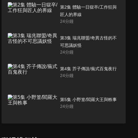
第2集 體驗一日獄卒/工作狂與
匠人的界線
24
分鐘
第3集 瑞兆聯盟/奇異古怪的不
可思議妖怪
24
分鐘
第4集 芥子傳說/蕪式百鬼夜行
24
分鐘
第5集 小野篁/閻羅大王與軼事
24
分鐘
第6集 咲耶姫的魔術表演/賽之
河原的攻防戰