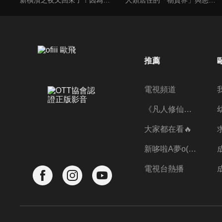
推薦
電視頻道
《凡人修仙傳》第五季全新開播✨
大家都在看🔥
新哆啦A夢o((ﾐﾟｴﾟﾐ))o
電視台熱播