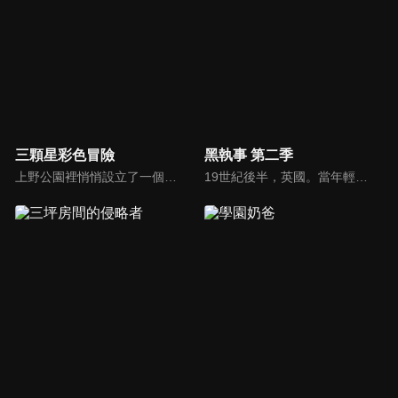
三顆星彩色冒險
黑執事 第二季
上野公園裡悄悄設立了一個總部。那裡有三個國小女生——！沒錯，她們正是守護上野的正義團隊「COLORS」！結衣、小幸、琴葉三個人，今天也為了守護和平的上野的和平，日夜（騙人，只到傍晚）在大街小巷來回奔走！
19世紀後半，英國。當年輕領主艾羅斯·特蘭西和他的執事克勞德·浮士德，遇上謝爾·凡多姆海伍和賽巴斯欽·米卡艾利斯時會產生什麼令人期待的故事呢？