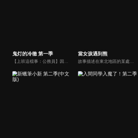
鬼灯的冷徹 第一季
當女孩遇到熊
【上班這檔事：公務員】因為戰後的人口爆發、惡靈的兇暴化，地獄被亡者擠得水洩不通的今日，飽受人手不足所苦的地獄陷入了前所未見的混亂。在這之中，有一個在幕後代替手足無措的閻魔大王為各式各樣的問題負責善後的傑出人才，他的名字是閻魔大王的第一補佐官鬼灯！
故事描述在東北地區的某處深山里，中學生小町作為巫女在神社里做著侍奉熊的工作。某天，小町告訴名叫小夏的熊，說想要去城市裡的學校唸書。為了讓空有精力卻沒有十足毅力、還不知世間險惡的小町在城市裡生存下去，深感擔心的小夏給小町進行了一系列必要的試煉。