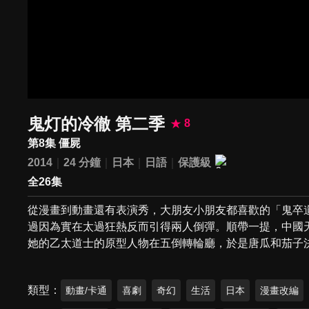
鬼灯的冷徹 第二季
8
第8集 僵屍
2014
24 分鐘
日本
日語
保護級
全26集
從漫畫到動畫還有表演秀，大朋友小朋友都喜歡的「鬼卒
過因為實在太過狂熱反而引得兩人倒彈。順帶一提，中國
她的乙太道士的原型人物在五倒轉輪廳，於是唐瓜和茄子
類型
動畫/卡通
喜劇
奇幻
生活
日本
漫畫改編