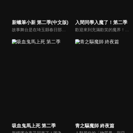
新蠟筆小新 第二季(中文版)
入間同學入魔了！第二季
故事舞台是在埼玉縣春日部市，一位正在「雙葉幼稚園」學習的五歲的小孩──野原新之助，在日常生活中發生的有趣好玩事。
歡迎來到充滿歡笑的魔界！受人請託總是無法拒絕的爛好人少年．鈴木入間因為一段奇妙的機緣而成為了魔界的大惡魔．薩利班的孫子！備受溺愛的入間，進入了薩利班擔任理事長的惡魔學校就讀…。儘管入間隱瞞自己的人類身份、希望能渡過一段和平的校園生活，但他不知為何總是備受注目。不但有惡魔菁英跑來找他打架、有珍獸系（？）女子喜歡接近他，甚至還被嚴格的學生會長給盯上了！
吸血鬼馬上死 第二季
青之驅魔師 終夜篇
新橫濱之夜又回來了！因為某些機緣而成為搭檔的吸血鬼獵人羅納德與超絕雜魚吸血鬼德拉克，然後別忘了可愛的犰狳裘恩！持續在每個夜晚不斷上演的搞笑rush，隨著秋天書店的新刺客參戰，大家熟悉的笨蛋與變態們又將齊聚大鬧，而德拉克還是一如往常地會化為塵土！
人類居住的「物質界」與惡魔居住的「虛無界」。這兩個次元原本應該連相互干涉都無法做到，然而惡魔卻附身於各種物質中，藉此干涉物質界。但在人類之中，有一群驅除這些惡魔，名為「驅魔師」的存在――。奧村燐、雪男出生的秘密「青色之夜」真相的「終夜篇」。故事終於要揭開「青之驅魔師」的核心――。