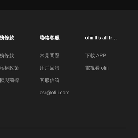
下廚
24
分鐘
第25集 瘟鬼/動物不會忘恩負義
24
分鐘
務條款
聯絡客服
ofiii lt’s all free
務條款
常見問題
下載 APP
第26集 玩撲克牌無敵/即要前往
的是地獄請問這樣可以嗎(完)
私權政策
用戶回饋
電視看 ofiii
24
分鐘
權與商標
客服信箱
csr@ofiii.com