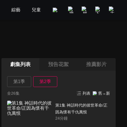
劇
綜藝
兒童
GOOD TV
娛樂
美食旅遊
劇集列表
預告花絮
推薦影片
第1季
第2季
全26集
列表
舊→新
第1集 神話時代的彼世革命/正
因為懷有千仇萬恨
24
分鐘