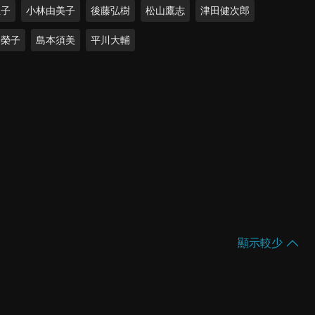
亞子
小林由美子
後藤弘樹
松山鷹志
津田健次郎
田榮子
島本須美
平川大輔
顯示較少