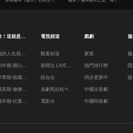
歐！這就是人生啊
電視頻道
戲劇
服
我的人生我做主
觀看頻道
家業
服
幼年期-開心放暑假
新聞台 LIVE 直播
熱門排行榜
隱
求學期-校園三兩事
綜合台
同步更新中
版
成長期-修煉愛情的心酸
追劇馬拉松🏃
中國古裝劇
成年期-社畜的職場人生
電影台
中國時裝劇