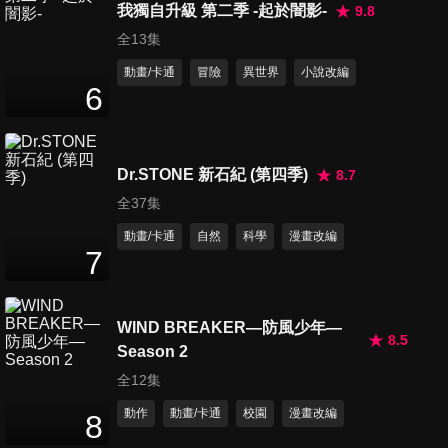
我獨自升級 第二季 -起於闇影-
9.8
全13集
動畫/卡通
冒險
異世界
小說改編
第16集 送行課的茶吉尼 / 草葉
6
之影
24
分鐘
Dr.STONE 新石紀 (第四季)
8.7
第17集 向妖怪學習的男人與利
用妖怪的女人
全37集
24
分鐘
動畫/卡通
自然
科學
漫畫改編
7
第18集 天邪鬼 / 歸鶴
24
分鐘
WIND BREAKER—防風少年—
8.5
Season 2
第19集 葫蘆鯰 / 檎,開始工作
全12集
24
分鐘
動作
動畫/卡通
校園
漫畫改編
8