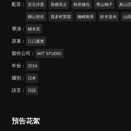
配音
安元洋貴
長嶝高士
柿原徹也
青山桐子
真山
橫山智佐
喜多村英梨
種崎敦美
鈴木達央
山
導演
鏑木宏
原著
江口夏實
製作公司
WIT STUDIO
年份
2014
國別
日本
語言
日語
預告花絮