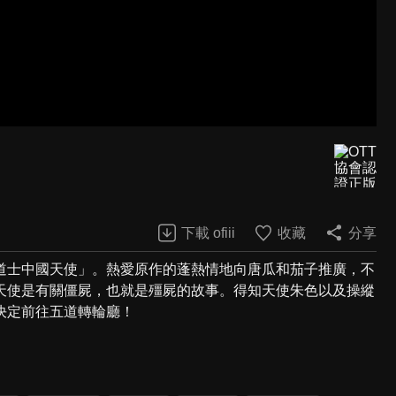
下載 ofiii
收藏
分享
道士中國天使」。熱愛原作的蓬熱情地向唐瓜和茄子推廣，不
天使是有關僵屍，也就是殭屍的故事。得知天使朱色以及操縱
決定前往五道轉輪廳！