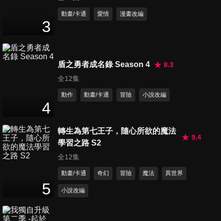
第11集 家人/地獄之犬
動畫/卡通
愛情
漫畫改編
3
24
分鐘
第12集 五官王的第一輔佐官/地
盾之勇者成名錄 Season 4
8.3
獄溫泉
全12集
24
分鐘
動作
動畫/卡通
冒險
小說改編
4
第13集 地獄大夫/ 把酒言歡放
輕鬆
轉生為第七王子，隨心所欲的魔法
24
分鐘
9.4
學習之路 S2
全12集
第14集 閻魔廳的日常/一汁三菜
十肉
動畫/卡通
奇幻
冒險
魔法
異世界
24
分鐘
5
小說改編
第15集 何謂小魔女/洋裝愛好
24
分鐘