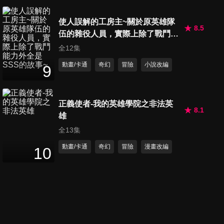
第20集 電玩 / 機關人偶輔佐官
使人誤解的工房主~關於原英雄隊
24
分鐘
8.5
伍的雜役人員，實際上除了戰鬥能
力外全是SSS的故事~
全12集
第21集 芥子這隻兔子 / 範疇
動畫/卡通
奇幻
冒險
小說改編
9
24
分鐘
正義使者-我的英雄學院之非法英
8.1
第22集 野干兄妹 / 小白屁屁大
雄
危機
全13集
24
分鐘
動畫/卡通
奇幻
冒險
漫畫改編
10
第23集 就根本而言 / 異種格鬥
技戰
24
分鐘
第24集 奪衣婆與懸衣翁 / 蜜姬