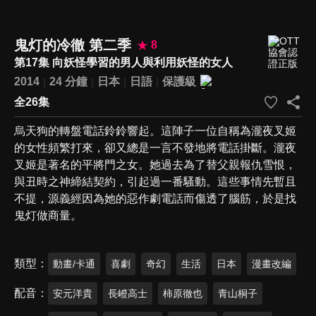
鬼灯的冷徹 第二季
8
第17集 向妖怪學習的男人與利用妖怪的女人
2014
24 分鐘
日本
日語
保護級
全26集
烏天狗的轉盤電話鈴鈴響起。這陣子一位自稱為瀧夜叉姬
的女性頻繁打來，卻又總是一言不發地將電話掛斷。瀧夜
叉姬是著名的平將門之女。她過去為了替父親報仇雪恨，
與丑時之神締結契約，引起過一番騷動。這些事情先暫且
不提，源義經因為她的惡作劇電話而傷透了腦筋，於是找
鬼灯做商量。
類型
動畫/卡通
喜劇
奇幻
生活
日本
漫畫改編
配音
安元洋貴
長嶝高士
柿原徹也
青山桐子