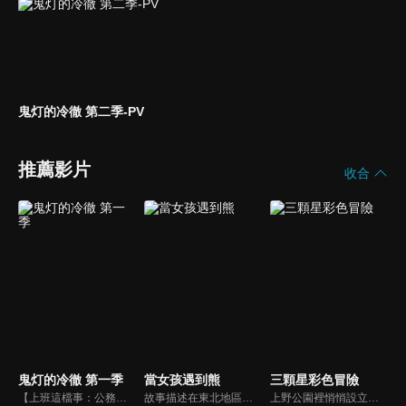
鬼灯的冷徹 第二季-PV
推薦影片
收合
鬼灯的冷徹 第一季
當女孩遇到熊
三顆星彩色冒險
【上班這檔事：公務員】因為戰後的人口爆發、惡靈的兇暴化，地獄被亡者擠得水洩不通的今日，飽受人手不足所苦的地獄陷入了前所未見的混亂。在這之中，有一個在幕後代替手足無措的閻魔大王為各式各樣的問題負責善後的傑出人才，他的名字是閻魔大王的第一補佐官鬼灯！
故事描述在東北地區的某處深山里，中學生小町作為巫女在神社里做著侍奉熊的工作。某天，小町告訴名叫小夏的熊，說想要去城市裡的學校唸書。為了讓空有精力卻沒有十足毅力、還不知世間險惡的小町在城市裡生存下去，深感擔心的小夏給小町進行了一系列必要的試煉。
上野公園裡悄悄設立了一個總部。那裡有三個國小女生——！沒錯，她們正是守護上野的正義團隊「COLORS」！結衣、小幸、琴葉三個人，今天也為了守護和平的上野的和平，日夜（騙人，只到傍晚）在大街小巷來回奔走！