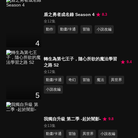
盾之勇者成名錄 Season 4
8.3
全12集
動作
動畫/卡通
冒險
小說改編
4
轉生為第七王子，隨心所欲的魔法學習
9.4
之路 S2
全12集
動畫/卡通
奇幻
冒險
魔法
異世界
小說改編
5
我獨自升級 第二季 -起於闇影-
9.8
全13集
動畫/卡通
冒險
異世界
小說改編