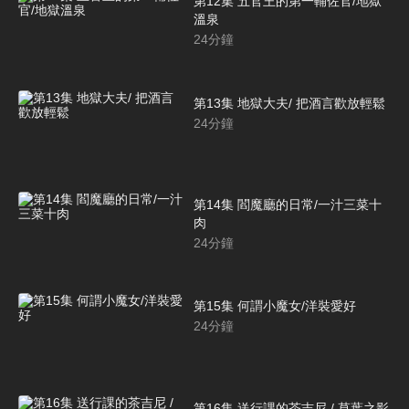
第12集 五官王的第一輔佐官/地獄
溫泉
24
分鐘
第13集 地獄大夫/ 把酒言歡放輕鬆
24
分鐘
第14集 閻魔廳的日常/一汁三菜十
肉
24
分鐘
第15集 何謂小魔女/洋裝愛好
24
分鐘
第16集 送行課的茶吉尼 / 草葉之影