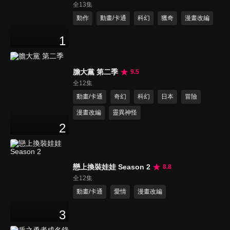
全13集
動作
動畫/卡通
科幻
獵奇
漫畫改編
1
膽大黨 第二季
9.5
全12集
動畫/卡通
奇幻
科幻
日本
冒險
漫畫改編
靈異神怪
2
戀上換裝娃娃 Season 2
8.8
全12集
動畫/卡通
愛情
漫畫改編
3