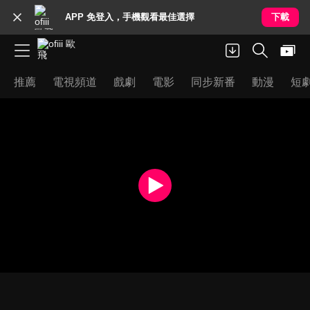
APP 免登入，手機觀看最佳選擇
下載
推薦
電視頻道
戲劇
電影
同步新番
動漫
短