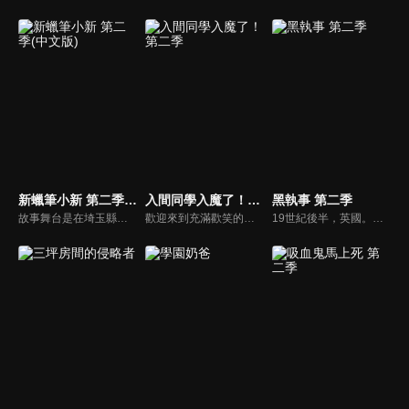
新蠟筆小新 第二季(中文版)
入間同學入魔了！第二季
黑執事 第二季
故事舞台是在埼玉縣春日部市，一位正在「雙葉幼稚園」學習的五歲的小孩──野原新之助，在日常生活中發生的有趣好玩事。
歡迎來到充滿歡笑的魔界！受人請託總是無法拒絕的爛好人少年．鈴木入間因為一段奇妙的機緣而成為了魔界的大惡魔．薩利班的孫子！備受溺愛的入間，進入了薩利班擔任理事長的惡魔學校就讀…。儘管入間隱瞞自己的人類身份、希望能渡過一段和平的校園生活，但他不知為何總是備受注目。不但有惡魔菁英跑來找他打架、有珍獸系（？）女子喜歡接近他，甚至還被嚴格的學生會長給盯上了！
19世紀後半，英國。當年輕領主艾羅斯·特蘭西和他的執事克勞德·浮士德，遇上謝爾·凡多姆海伍和賽巴斯欽·米卡艾利斯時會產生什麼令人期待的故事呢？