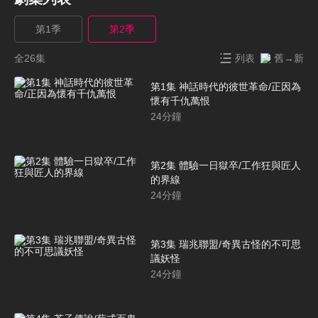
第1季
第2季
全26集
列表
舊→新
第1集 神話時代的彼世革命/正因為
懷有千仇萬恨
24
分鐘
第2集 體驗一日獄卒/工作狂與匠人
的界線
24
分鐘
第3集 瑞兆聯盟/奇異古怪的不可思
議妖怪
24
分鐘