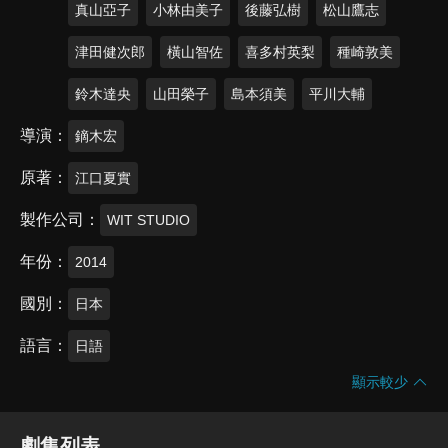
真山亞子
小林由美子
後藤弘樹
松山鷹志
津田健次郎
橫山智佐
喜多村英梨
種崎敦美
鈴木達央
山田榮子
島本須美
平川大輔
導演
鏑木宏
原著
江口夏實
製作公司
WIT STUDIO
年份
2014
國別
日本
語言
日語
顯示較少
劇集列表