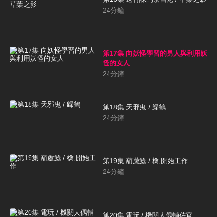
24
分鐘
第17集 向妖怪學習的男人與利用妖
怪的女人
24
分鐘
第18集 天邪鬼 / 歸鶴
24
分鐘
第19集 葫蘆鯰 / 檎,開始工作
24
分鐘
第20集 電玩 / 機關人偶輔佐官