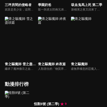
三坪房間的侵略者
學園奶爸
吸血鬼馬上死 第二季
就算是美少女，這間三坪的房間也不能讓給妳們！從高中開始獨自一人生活的窮苦學生里見孝太郎找到了一間三坪大，房租五千元的便宜套房。而這個可樂娜莊106號房已經被人盯上了！因為各式各樣的理由想得到這可樂娜莊106號房，可愛的入侵者們接二連三地出現在才剛搬完家的孝太郎面前...
龍一與虎太郎兩兄弟因為空難而失去雙親。他們被同樣在空難中失去兒子與兒媳的森之宮學園的理事長所收留。可是收留的條件是龍一必須在學園內的保育室擔任保母。學園特地為了媽媽老師們設置了保育室，並且為了彌補保育室人力不足的窘況而成立了保母社，龍一順理成章的成為保母社的1號社員。
新橫濱之夜又回來了！因為某些機緣而成為搭檔的吸血鬼獵人羅納德與超絕雜魚吸血鬼德拉克，然後別忘了可愛的犰狳裘恩！持續在每個夜晚不斷上演的搞笑rush，隨著秋天書店的新刺客參戰，大家熟悉的笨蛋與變態們又將齊聚大鬧，而德拉克還是一如往常地會化為塵土！
青之驅魔師 雪之盡頭篇
青之驅魔師 終夜篇
青之驅魔師
繼承了魔神撒旦之血、為了幫被撒旦殺害的養父報仇而成為驅魔師的燐，還有他的弟弟雪男，以及他們身邊的朋友們一起共同演出的一場奇幻冒險驅魔故事。
人類居住的「物質界」與惡魔居住的「虛無界」。這兩個次元原本應該連相互干涉都無法做到，然而惡魔卻附身於各種物質中，藉此干涉物質界。但在人類之中，有一群驅除這些惡魔，名為「驅魔師」的存在――。奧村燐、雪男出生的秘密「青色之夜」真相的「終夜篇」。故事終於要揭開「青之驅魔師」的核心――。
虛無界棲息的惡魔入侵人類所居住的物質界，能將惡魔驅趕的驅魔師便應運而生。奧村燐及雙胞胎弟弟雪男即是由身為驅魔師的養父獅郎所撫養長大，一日，獅郎為了保全受到惡魔群起圍攻的燐而命喪黃泉，燐方才得知自己繼承了魔神撒旦的血脈！不願向命運低頭的燐，為報殺父之仇，下定決心要成為最強的驅魔師！
動漫排行榜
怪獸8號 (第二季)
9