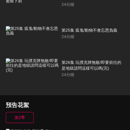
24
分鐘
第25集 瘟鬼/動物不會忘恩負義
24
分鐘
第26集 玩撲克牌無敵/即要前往的
是地獄請問這樣可以嗎(完)
24
分鐘
預告花絮
第2季