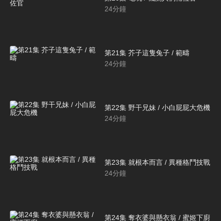
24
分鐘
第21集 芥子這隻兔子 / 範疇
24
分鐘
第22集 野干兄妹 / 小白屁屁大危機
24
分鐘
第23集 就根本而言 / 異種格鬥技戰
24
分鐘
第24集 奪衣婆與懸衣翁 / 蜜姬下廚