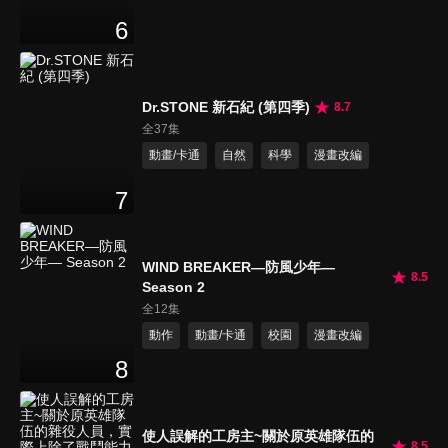
6
Dr.STONE 新石紀 (第四季)
8.7
全37集
動畫/卡通
自然
科學
漫畫改編
7
WIND BREAKER—防風少年—
8.5
Season 2
全12集
動作
動畫/卡通
校園
漫畫改編
8
使人誤解的工房主~關於原英雄隊伍的
8.5