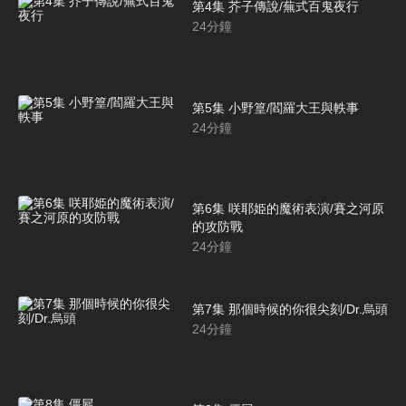
第4集 芥子傳說/蕪式百鬼夜行
24
分鐘
第5集 小野篁/閻羅大王與軼事
24
分鐘
第6集 咲耶姫的魔術表演/賽之河原
的攻防戰
24
分鐘
第7集 那個時候的你很尖刻/Dr.烏頭
24
分鐘