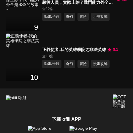
雜役人員，實際上除了戰鬥能力外全是
SSS的故事~
全12集
動畫/卡通
奇幻
冒險
小說改編
9
正義使者-我的英雄學院之非法英雄
8.1
全13集
動畫/卡通
奇幻
冒險
漫畫改編
10
下載 ofiii APP