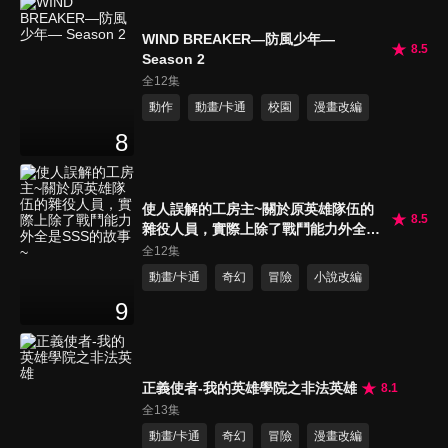
WIND BREAKER—防風少年—
8.5
Season 2
全12集
動作
動畫/卡通
校園
漫畫改編
8
使人誤解的工房主~關於原英雄隊伍的
8.5
雜役人員，實際上除了戰鬥能力外全是
SSS的故事~
全12集
動畫/卡通
奇幻
冒險
小說改編
9
正義使者-我的英雄學院之非法英雄
8.1
全13集
動畫/卡通
奇幻
冒險
漫畫改編