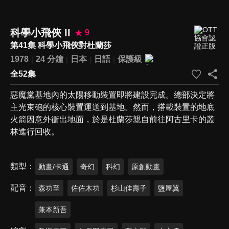
科學小飛俠 II
9
第41集 科學小飛俠對杜蘭莎
1978
24 分鐘
日本
日語
保護級
全52集
惡魔黨基地內的太陽移動裝置即將建設完成。總部決定將
主光束砲的核心裝置運送到基地。然而，搭載裝置的地底
火箭因意外衝出地面，於是杜蘭莎親自前往阿古里卡的叢
林進行回收。
類型
動畫/卡通
奇幻
科幻
原創動畫
配音
森功至
佐佐木功
杉山佳壽子
鹽屋翼
兼本新吾