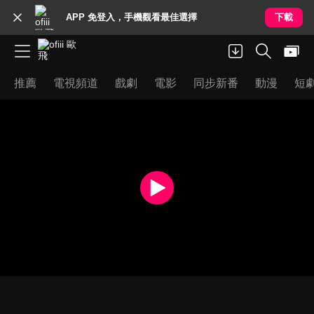
APP 免登入，手機觀看最佳選擇
下載
推薦
電視頻道
戲劇
電影
同步新番
動漫
短