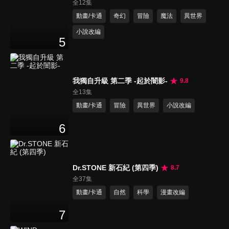
全12集
動畫/卡通
奇幻
冒險
魔法
異世界
小說改編
5
我獨自升級 第二季 -起於闇影-
9.8
全13集
動畫/卡通
冒險
異世界
小說改編
6
Dr.STONE 新石紀 (第四季)
8.7
全37集
動畫/卡通
自然
科學
漫畫改編
7