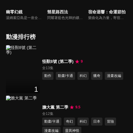
幽零幻鏡
彗星路西法
宿命迴響：命運節拍
湯姆索亞島是一座全島電腦化的信息城市。 居民被提供視覺信息設備Deco，可以在虛擬數據反映在deco中的真實空間中觸摸數據，或者潛入被稱為「超再現空間」的單獨構建的虛擬世界和虛構世界。
閃耀著藍色光輝的礦石「吉夫特礦石」所覆蓋的大地，行星吉夫特。宗吾·天城是住在因吉夫特礦石採掘而繁榮的街道「因迪戈花園」的純樸少年。宗吾某天被捲入同級生卡恩、羅曼、奧托等人引發的騷動，迷失在礦山深處的地底湖。在那裡，宗吾遇到了一位不可思議的少女，結下的牽絆打開了通往冒險之門…
樂曲化為力量，寄宿於少女之身。過往創作的傳奇歌劇和偉大樂曲，將化為樂譜中誕生的新生命「奏者」。在失去音樂的世界裡，凝聚音樂之力進行戰鬥，這是少女們和命運短暫而美麗的故事。她們為歡樂的未來為目標而努力！
動漫排行榜
怪獸8號 (第二季)
9
全13集
動作
動畫/卡通
科幻
獵奇
漫畫改編
1
膽大黨 第二季
9.5
全12集
動畫/卡通
奇幻
科幻
日本
冒險
漫畫改編
靈異神怪