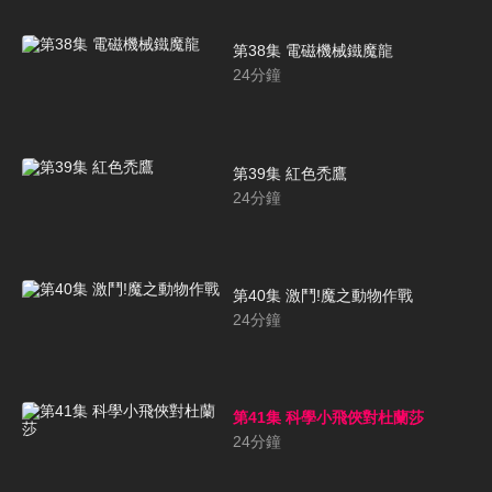
第38集 電磁機械鐵魔龍
24
分鐘
第39集 紅色禿鷹
24
分鐘
第40集 激鬥!魔之動物作戰
24
分鐘
第41集 科學小飛俠對杜蘭莎
24
分鐘