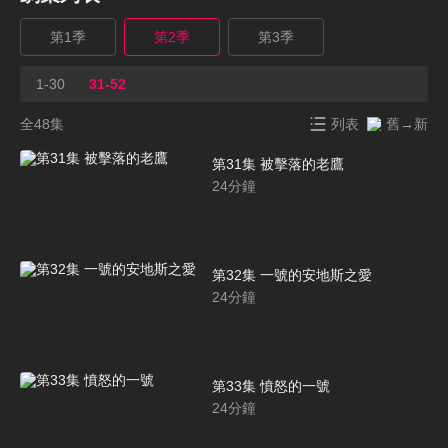
第1季
第2季
第3季
1-30
31-52
全48集
列表
舊→新
第31集 被擊落的老鷹
24
分鐘
第32集 一號的安地斯之愛
24
分鐘
第33集 憤怒的一號
24
分鐘