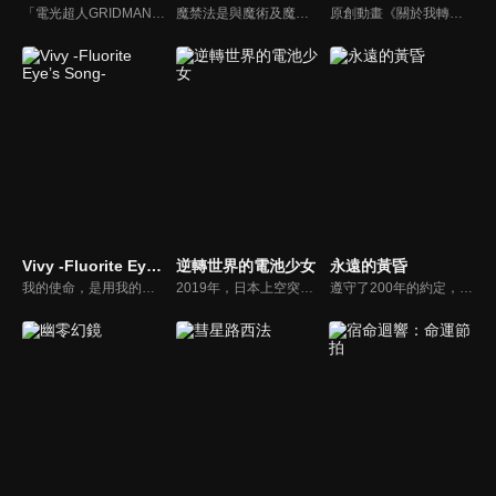
「電光超人GRIDMAN」是從1993年開始播放的TV系列高人氣作品。那個時候的未來在2018年已化為現實，GRIDMAN將在「SSSS.GRIDMAN」的世界中甦醒――。動畫製作由2015年於日本動畫見本市公開的「電光超人GRIDMAN boys invent great hero」的製作團隊TRIGGER負責，監督則是擔任本作監督的雨宮哲。
魔禁法是與魔術及魔術訴訟有關的法律，其事案都在魔法庭裡接受審判。這是一個人類與魔術使共存的世界，雖然負責維持秩序的人是警察，但替魔術使被告辯護的人則是弁魔士，而史上最年輕的弁魔士—須藤聖知，將挺身為孤單無依的被告人辯護…。
原創動畫《關於我轉生變成史萊姆這檔事 高里烏斯之夢》主要以動畫第二季Blu-ray特典小說進行改編，講述高里烏斯王國中所發生的故事。
Vivy -Fluorite Eyeʼs Song-
逆轉世界的電池少女
永遠的黃昏
我的使命，是用我的歌帶給大家幸福。為了用我的歌使大家幸福──。「新樂園」，是充滿了夢與希望、以及科學的AI複合主題樂園。史上第一台自律人形AI「薇薇」，以設施代言AI人物的身分，為了歌唱天天上台表演。然而知名度卻遲遲不見起色。──「用歌曲使大家幸福」。薇薇為了實現這個被賦予的使命不停歌唱，希望有一天能夠在園內的主舞台上表演自己用心吟唱的歌聲。
2019年，日本上空突然出現了異次元的裂縫。存在於那裡的是天地逆轉的異世界「真國日本」。這個平行世界，透過讓現有兵器無效化的氣體「幻霧」和巨大人形兵器「伽藍」對日本發動軍事侵略。十年後，日本變成真國的附屬國「幻國・日本」。漫畫、偶像等次文化完全消失……
遵守了200年的約定，然而眼前的妳卻不是妳。從長遠的沉眠中甦醒後，與心愛的女友如出一轍的機器人竟然向自己求婚……。男高中生姬神晃從冷凍睡眠中醒來後，眼前是一片難以置信的光景。城鎮因戰爭而荒廢。國家已經沒落，人們改由名為OWEL的統一機關管理。大家遵循著與結婚不同，名為""ELSI""的新興制度。與自己過去生活的世界相比，人們的樣貌已經改變了許多。正當晃因為跟不上未來感到錯愕時，她出現了。「永遠！？」他會不假思索地如此喊道，是因為他見到了與他心愛的女友容貌相似的機器人．黃昏。她一邊笑著，一邊像是請求般地將自己的想法說出口。「晃……。請跟我結婚」突然被機器人求婚讓他感到很困惑，但晃還是相信著能夠與位於世上某處的永遠重逢，並決定與黃昏一起踏上旅程……。