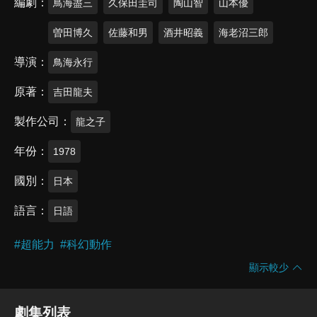
編劇
鳥海盡三
久保田圭司
陶山智
山本優
曽田博久
佐藤和男
酒井昭義
海老沼三郎
導演
鳥海永行
原著
吉田龍夫
製作公司
龍之子
年份
1978
國別
日本
語言
日語
#
超能力
#
科幻動作
顯示較少
劇集列表