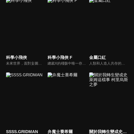
科學小飛俠
科學小飛俠 F
金屬口紅
未來世界，面對妄圖征服地球的外星人，出現了一個阻止敵人入侵的5人團隊，為危難之中的人類帶來了一線曙光，他們就是「科學小飛俠」。沒有任務時有五位成員各有工作，以一般人的身分生活。一旦有異常情況出現，他們就成為無所不能的科學忍者，英勇的守護人類。
總裁X的殘骸中唯一存活的零件開始自行運作，吸收各種機械不斷增殖，誕生出新反派——總統Z！惡魔黨總裁Z捲土重來並與黑手黨家族聯手威脅世界，科學小飛俠升級全新座機「旋風斯巴達」迎擊！這場賭上性命的最終決戰，勝利的會是正義的一方嗎？
人類和人造人共存的世界，人造人少女露鳩和拍檔娜奧米一起在火星上執行一項任務，那就是「殺害九個與政府敵對的人造人」。人造人少女露鳩的戰鬥故事開始了。
SSSS.GRIDMAN
弁魔士賽希爾
關於我轉生變成史萊姆這檔事 柯里烏斯之夢