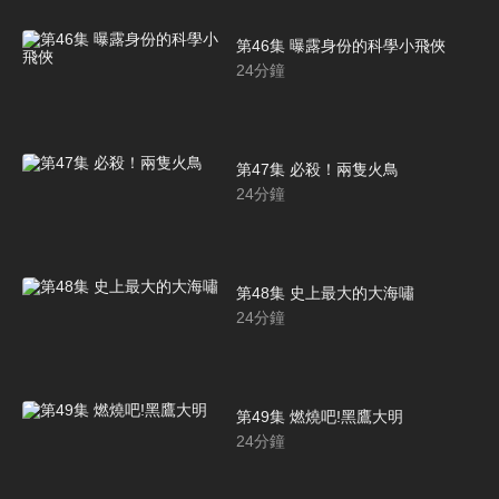
第46集 曝露身份的科學小飛俠
24
分鐘
第47集 必殺！兩隻火鳥
24
分鐘
第48集 史上最大的大海嘯
24
分鐘
第49集 燃燒吧!黑鷹大明
24
分鐘