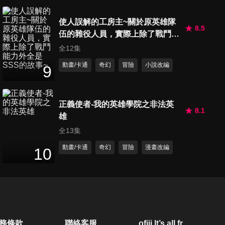
24
分鐘
使人誤解的工房主~關於原英雄隊
8.5
伍的雜役人員，實際上除了戰鬥能
第50集 杜蘭莎的母親
力外全是SSS的故事~
全12集
24
分鐘
動畫/卡通
奇幻
冒險
小說改編
9
第51集 悲傷的杜蘭莎
24
分鐘
正義使者-我的英雄學院之非法英
8.1
雄
全13集
第52集 無名主宰的滅亡
動畫/卡通
奇幻
冒險
漫畫改編
10
24
分鐘
務條款
聯絡客服
ofiii lt’s all free