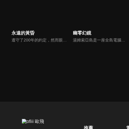
永遠的黃昏
幽零幻鏡
遵守了200年的約定，然而眼前的妳卻不是妳。從長遠的沉眠中甦醒後，與心愛的女友如出一轍的機器人竟然向自己求婚……。男高中生姬神晃從冷凍睡眠中醒來後，眼前是一片難以置信的光景。城鎮因戰爭而荒廢。國家已經沒落，人們改由名為OWEL的統一機關管理。大家遵循著與結婚不同，名為""ELSI""的新興制度。與自己過去生活的世界相比，人們的樣貌已經改變了許多。正當晃因為跟不上未來感到錯愕時，她出現了。「永遠！？」他會不假思索地如此喊道，是因為他見到了與他心愛的女友容貌相似的機器人．黃昏。她一邊笑著，一邊像是請求般地將自己的想法說出口。「晃……。請跟我結婚」突然被機器人求婚讓他感到很困惑，但晃還是相信著能夠與位於世上某處的永遠重逢，並決定與黃昏一起踏上旅程……。
湯姆索亞島是一座全島電腦化的信息城市。 居民被提供視覺信息設備Deco，可以在虛擬數據反映在deco中的真實空間中觸摸數據，或者潛入被稱為「超再現空間」的單獨構建的虛擬世界和虛構世界。
推薦