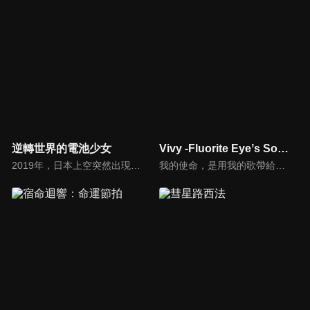
逆轉世界的電池少女
Vivy -Fluorite Eyeʼs Song-
2019年，日本上空突然出現了異次元的裂縫。存在於那裡的是天地逆轉的異世界「真國日本」。這個平行世界，透過讓現有兵器無效化的氣體「幻霧」和巨大人形兵器「伽藍」對日本發動軍事侵略。十年後，日本變成真國的附屬國「幻國・日本」。漫畫、偶像等次文化完全消失……
我的使命，是用我的歌帶給大家幸福。為了用我的歌使大家幸福──。「新樂園」，是充滿了夢與希望、以及科學的AI複合主題樂園。史上第一台自律人形AI「薇薇」，以設施代言AI人物的身分，為了歌唱天天上台表演。然而知名度卻遲遲不見起色。──「用歌曲使大家幸福」。薇薇為了實現這個被賦予的使命不停歌唱，希望有一天能夠在園內的主舞台上表演自己用心吟唱的歌聲。