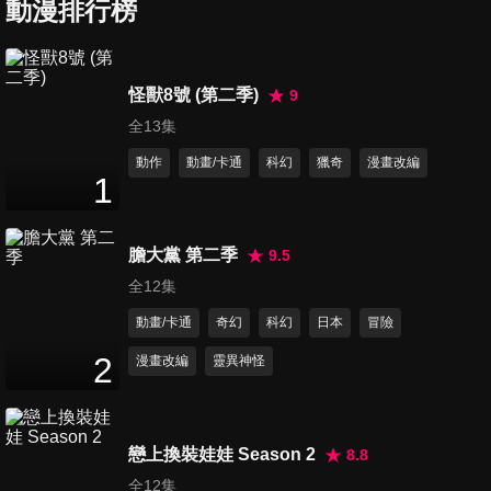
動漫排行榜
第36集 悲傷的地底都市
24
分鐘
怪獸8號 (第二季)
9
全13集
第37集 燃燒吧!鋼之翼
24
分鐘
動作
動畫/卡通
科幻
獵奇
漫畫改編
1
第38集 電磁機械鐵魔龍
膽大黨 第二季
9.5
24
分鐘
全12集
動畫/卡通
奇幻
科幻
日本
冒險
第39集 紅色禿鷹
2
漫畫改編
靈異神怪
24
分鐘
戀上換裝娃娃 Season 2
8.8
第40集 激鬥!魔之動物作戰
全12集
24
分鐘