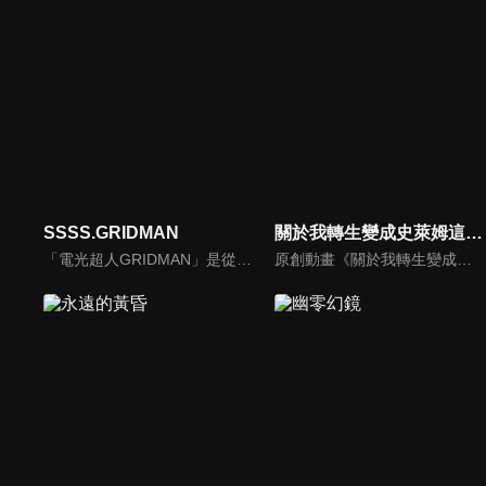
SSSS.GRIDMAN
關於我轉生變成史萊姆這檔事 柯里烏斯之夢
「電光超人GRIDMAN」是從1993年開始播放的TV系列高人氣作品。那個時候的未來在2018年已化為現實，GRIDMAN將在「SSSS.GRIDMAN」的世界中甦醒――。動畫製作由2015年於日本動畫見本市公開的「電光超人GRIDMAN boys invent great hero」的製作團隊TRIGGER負責，監督則是擔任本作監督的雨宮哲。
原創動畫《關於我轉生變成史萊姆這檔事 高里烏斯之夢》主要以動畫第二季Blu-ray特典小說進行改編，講述高里烏斯王國中所發生的故事。