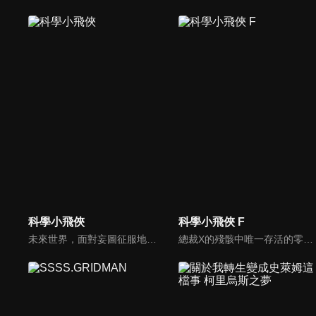
科學小飛俠
科學小飛俠 F
未來世界，面對妄圖征服地球的外星人，出現了一個阻止敵人入侵的5人團隊，為危難之中的人類帶來了一線曙光，他們就是「科學小飛俠」。沒有任務時有五位成員各有工作，以一般人的身分生活。一旦有異常情況出現，他們就成為無所不能的科學忍者，英勇的守護人類。
總裁X的殘骸中唯一存活的零件開始自行運作，吸收各種機械不斷增殖，誕生出新反派——總統Z！惡魔黨總裁Z捲土重來並與黑手黨家族聯手威脅世界，科學小飛俠升級全新座機「旋風斯巴達」迎擊！這場賭上性命的最終決戰，勝利的會是正義的一方嗎？