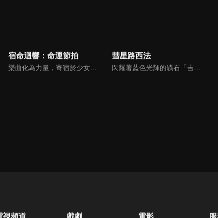
宿命迴響：命運節拍
彗星路西法
樂曲化為力量，寄宿於少女之身。過往創作的傳奇歌劇和偉大樂曲，將化為樂譜中誕生的新生命「奏者」。在失去音樂的世界裡，凝聚音樂之力進行戰鬥，這是少女們和命運短暫而美麗的故事。她們為歡樂的未來為目標而努力！
閃耀著藍色光輝的礦石「吉夫特礦石」所覆蓋的大地，行星吉夫特。宗吾·天城是住在因吉夫特礦石採掘而繁榮的街道「因迪戈花園」的純樸少年。宗吾某天被捲入同級生卡恩、羅曼、奧托等人引發的騷動，迷失在礦山深處的地底湖。在那裡，宗吾遇到了一位不可思議的少女，結下的牽絆打開了通往冒險之門…
電視頻道
戲劇
電影
服