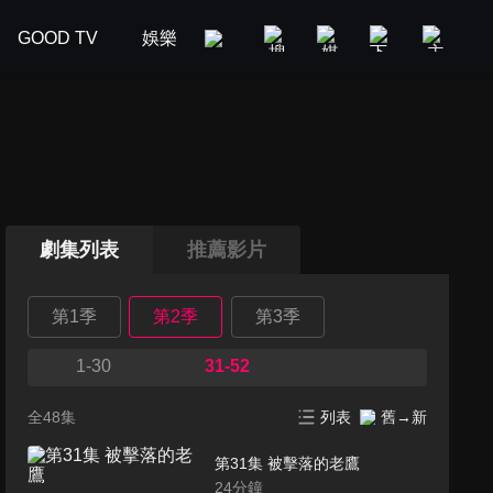
GOOD TV
娛樂
美食旅遊
新聞政論
汽車
劇集列表
推薦影片
第1季
第2季
第3季
1-30
31-52
全48集
列表
舊→新
第31集 被擊落的老鷹
24
分鐘