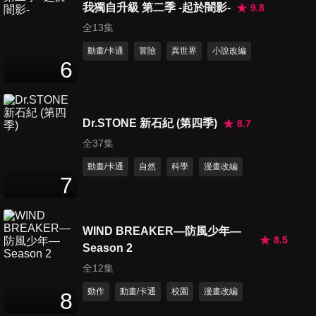
我獨自升級 第二季 -起於闇影-
9.8
第45集 邪惡的太陽移動計畫
全13集
24
分鐘
動畫/卡通
冒險
異世界
小說改編
6
第46集 曝露身份的科學小飛俠
24
分鐘
Dr.STONE 新石紀 (第四季)
8.7
全37集
第47集 必殺！兩隻火鳥
動畫/卡通
自然
科學
漫畫改編
24
分鐘
7
WIND BREAKER—防風少年—
第48集 史上最大的大海嘯
8.5
24
分鐘
Season 2
全12集
動作
動畫/卡通
校園
漫畫改編
8
第49集 燃燒吧!黑鷹大明