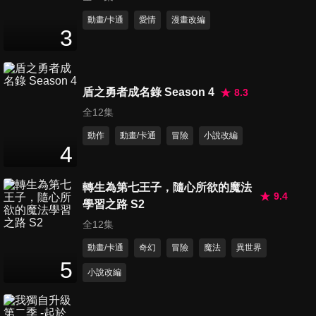
動畫/卡通
愛情
漫畫改編
3
第41集 科學小飛俠對杜蘭莎
24
分鐘
盾之勇者成名錄 Season 4
8.3
全12集
第42集 闇黑天文台
動作
動畫/卡通
冒險
小說改編
24
分鐘
4
轉生為第七王子，隨心所欲的魔法
第43集 來自火星的侵略者
9.4
學習之路 S2
24
分鐘
全12集
動畫/卡通
奇幻
冒險
魔法
異世界
5
第44集 摧毀邪惡的火星基地
小說改編
24
分鐘