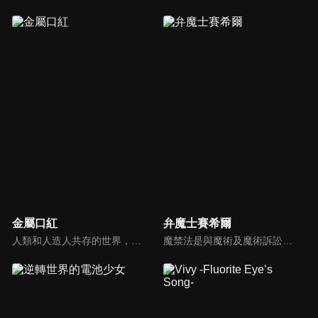
金屬口紅
弁魔士賽希爾
人類和人造人共存的世界，人造人少女露鳩和拍檔娜奧米一起在火星上執行一項任務，那就是「殺害九個與政府敵對的人造人」。人造人少女露鳩的戰鬥故事開始了。
魔禁法是與魔術及魔術訴訟有關的法律，其事案都在魔法庭裡接受審判。這是一個人類與魔術使共存的世界，雖然負責維持秩序的人是警察，但替魔術使被告辯護的人則是弁魔士，而史上最年輕的弁魔士—須藤聖知，將挺身為孤單無依的被告人辯護…。