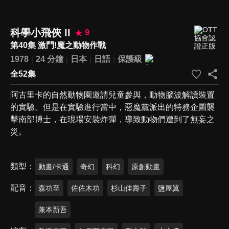
科學小飛俠 II
9
第40集 激鬥!魔之動物作戰
1978
24 分鐘
日本
日語
保護級
全52集
阿古里卡的自然動物園邀請兒童參與，動物腦波解讀裝置
的實驗。但是在實驗進行當中，惡魔黨派出的特務企圖襲
擊南部博士，在現場安裝炸彈，導致動物們遭到了無妄之
災。
類型
動畫/卡通
奇幻
科幻
原創動畫
配音
森功至
佐佐木功
杉山佳壽子
鹽屋翼
兼本新吾