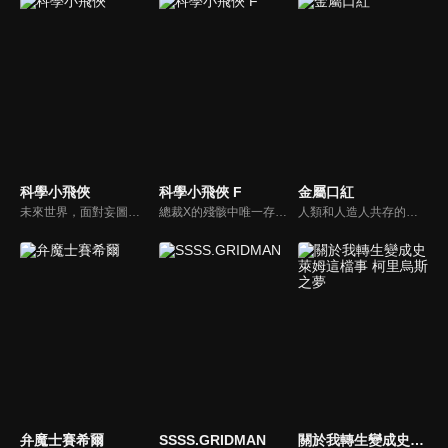
科學小飛俠
科學小飛俠 F
金屬口紅
未來世界，面對妄圖征服地球的外星人，出現了一個阻止敵人入侵的5人團隊，為危難之中的人類帶來了一線曙光，他們就是「科學小飛俠」。沒有任務時有五位成員各有工作，以一般人的身分生活。一旦有異常情況出現，他們就成為無所不能的科學忍者，英勇的守護人類。
總裁X的殘骸中唯一存活的零件開始自行運作，吸收各種機械不斷增殖，誕生出新反派——總統Z！惡魔黨總裁Z捲土重來並與黑手黨家族聯手威脅世界，科學小飛俠升級全新座機「旋風斯巴達」迎擊！這場賭上性命的最終決戰，勝利的會是正義的一方嗎？
人類和人造人共存的世界，人造人少女露鳩和拍檔娜奧米一起在火星上執行一項任務，那就是「殺害九個與政府敵對的人造人」。人造人少女露鳩的戰鬥故事開始了。
弁魔士賽希爾
SSSS.GRIDMAN
關於我轉生變成史萊姆這檔事 柯里烏斯之夢