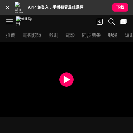
APP 免登入，手機觀看最佳選擇
下載
推薦
電視頻道
戲劇
電影
同步新番
動漫
短