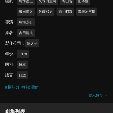
編劇
鳥海盡三
久保田圭司
陶山智
山本優
曽田博久
佐藤和男
酒井昭義
海老沼三郎
導演
鳥海永行
原著
吉田龍夫
製作公司
龍之子
年份
1978
國別
日本
語言
日語
#
超能力
#
科幻動作
顯示較少
劇集列表