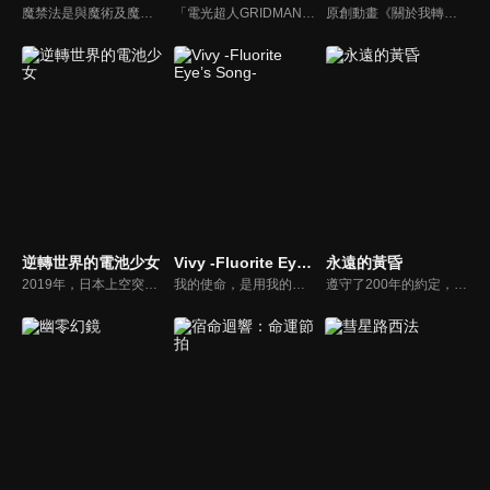
魔禁法是與魔術及魔術訴訟有關的法律，其事案都在魔法庭裡接受審判。這是一個人類與魔術使共存的世界，雖然負責維持秩序的人是警察，但替魔術使被告辯護的人則是弁魔士，而史上最年輕的弁魔士—須藤聖知，將挺身為孤單無依的被告人辯護…。
「電光超人GRIDMAN」是從1993年開始播放的TV系列高人氣作品。那個時候的未來在2018年已化為現實，GRIDMAN將在「SSSS.GRIDMAN」的世界中甦醒――。動畫製作由2015年於日本動畫見本市公開的「電光超人GRIDMAN boys invent great hero」的製作團隊TRIGGER負責，監督則是擔任本作監督的雨宮哲。
原創動畫《關於我轉生變成史萊姆這檔事 高里烏斯之夢》主要以動畫第二季Blu-ray特典小說進行改編，講述高里烏斯王國中所發生的故事。
逆轉世界的電池少女
Vivy -Fluorite Eyeʼs Song-
永遠的黃昏
2019年，日本上空突然出現了異次元的裂縫。存在於那裡的是天地逆轉的異世界「真國日本」。這個平行世界，透過讓現有兵器無效化的氣體「幻霧」和巨大人形兵器「伽藍」對日本發動軍事侵略。十年後，日本變成真國的附屬國「幻國・日本」。漫畫、偶像等次文化完全消失……
我的使命，是用我的歌帶給大家幸福。為了用我的歌使大家幸福──。「新樂園」，是充滿了夢與希望、以及科學的AI複合主題樂園。史上第一台自律人形AI「薇薇」，以設施代言AI人物的身分，為了歌唱天天上台表演。然而知名度卻遲遲不見起色。──「用歌曲使大家幸福」。薇薇為了實現這個被賦予的使命不停歌唱，希望有一天能夠在園內的主舞台上表演自己用心吟唱的歌聲。
遵守了200年的約定，然而眼前的妳卻不是妳。從長遠的沉眠中甦醒後，與心愛的女友如出一轍的機器人竟然向自己求婚……。男高中生姬神晃從冷凍睡眠中醒來後，眼前是一片難以置信的光景。城鎮因戰爭而荒廢。國家已經沒落，人們改由名為OWEL的統一機關管理。大家遵循著與結婚不同，名為""ELSI""的新興制度。與自己過去生活的世界相比，人們的樣貌已經改變了許多。正當晃因為跟不上未來感到錯愕時，她出現了。「永遠！？」他會不假思索地如此喊道，是因為他見到了與他心愛的女友容貌相似的機器人．黃昏。她一邊笑著，一邊像是請求般地將自己的想法說出口。「晃……。請跟我結婚」突然被機器人求婚讓他感到很困惑，但晃還是相信著能夠與位於世上某處的永遠重逢，並決定與黃昏一起踏上旅程……。