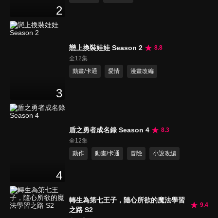
2
戀上換裝娃娃 Season 2
8.8
全12集
動畫/卡通
愛情
漫畫改編
3
盾之勇者成名錄 Season 4
8.3
全12集
動作
動畫/卡通
冒險
小說改編
4
轉生為第七王子，隨心所欲的魔法學習
9.4
之路 S2