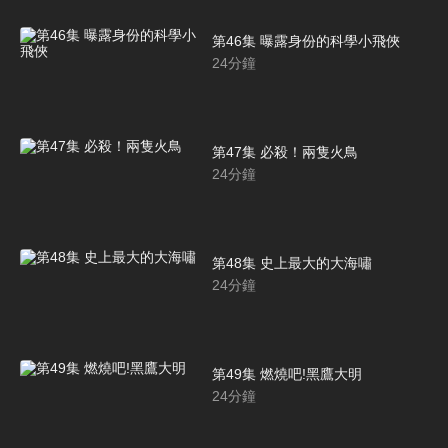
第46集 曝露身份的科學小飛俠
24
分鐘
第47集 必殺！兩隻火鳥
24
分鐘
第48集 史上最大的大海嘯
24
分鐘
第49集 燃燒吧!黑鷹大明
24
分鐘