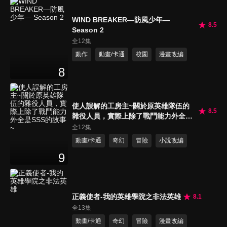
WIND BREAKER—防風少年—
8.5
Season 2
全12集
動作
動畫/卡通
校園
漫畫改編
8
使人誤解的工房主~關於原英雄隊伍的
8.5
雜役人員，實際上除了戰鬥能力外全是
SSS的故事~
全12集
動畫/卡通
奇幻
冒險
小說改編
9
正義使者-我的英雄學院之非法英雄
8.1
全13集
動畫/卡通
奇幻
冒險
漫畫改編