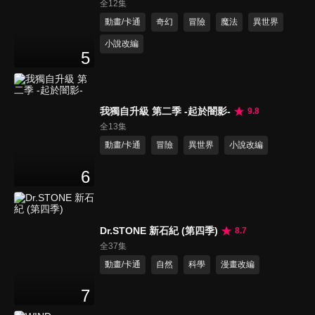
全12集
動畫/卡通
奇幻
冒險
魔法
異世界
小說改編
5
我獨自升級 第二季 -起於闇影-
9.8
全13集
動畫/卡通
冒險
異世界
小說改編
6
Dr.STONE 新石紀 (第四季)
8.7
全37集
動畫/卡通
自然
科學
漫畫改編
7