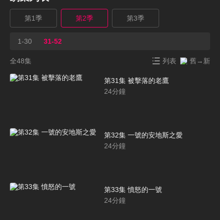
第1季
第2季
第3季
1-30
31-52
全48集
列表
舊→新
第31集 被擊落的老鷹
24
分鐘
第32集 一號的安地斯之愛
24
分鐘
第33集 憤怒的一號
24
分鐘