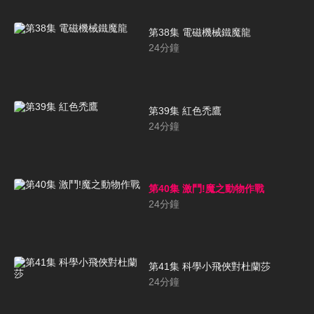
第38集 電磁機械鐵魔龍
24
分鐘
第39集 紅色禿鷹
24
分鐘
第40集 激鬥!魔之動物作戰
24
分鐘
第41集 科學小飛俠對杜蘭莎
24
分鐘