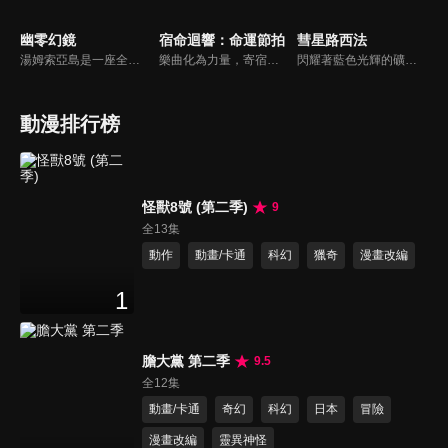
幽零幻鏡
宿命迴響：命運節拍
彗星路西法
湯姆索亞島是一座全島電腦化的信息城市。 居民被提供視覺信息設備Deco，可以在虛擬數據反映在deco中的真實空間中觸摸數據，或者潛入被稱為「超再現空間」的單獨構建的虛擬世界和虛構世界。
樂曲化為力量，寄宿於少女之身。過往創作的傳奇歌劇和偉大樂曲，將化為樂譜中誕生的新生命「奏者」。在失去音樂的世界裡，凝聚音樂之力進行戰鬥，這是少女們和命運短暫而美麗的故事。她們為歡樂的未來為目標而努力！
閃耀著藍色光輝的礦石「吉夫特礦石」所覆蓋的大地，行星吉夫特。宗吾·天城是住在因吉夫特礦石採掘而繁榮的街道「因迪戈花園」的純樸少年。宗吾某天被捲入同級生卡恩、羅曼、奧托等人引發的騷動，迷失在礦山深處的地底湖。在那裡，宗吾遇到了一位不可思議的少女，結下的牽絆打開了通往冒險之門…
動漫排行榜
怪獸8號 (第二季)
9
全13集
動作
動畫/卡通
科幻
獵奇
漫畫改編
1
膽大黨 第二季
9.5
全12集
動畫/卡通
奇幻
科幻
日本
冒險
漫畫改編
靈異神怪