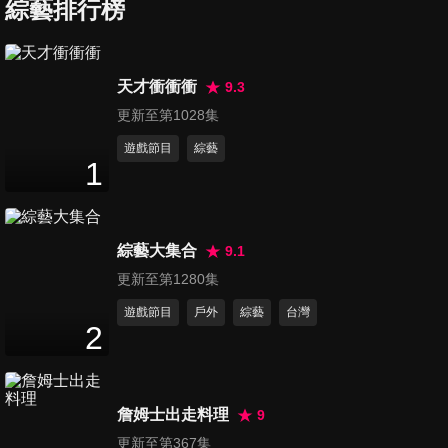
製造最高？70年的老企業，真
綜藝排行榜
32
分鐘
的能挑戰全世界嗎？l 狂人有約
ft. Ivan 吳奕成& SYM
第97集 不演了？！背著老爸偷
天才衝衝衝
9.3
玩他的車，原因竟然是？Alfa
更新至第1028集
27
分鐘
Romeo Giulia Veloce 養成 l 車
與生活
遊戲節目
綜藝
1
第98集 玩到爛的南投，意外發
現深山裡的東方神秘力量？
29
分鐘
ASTON MARTIN DB12的武嶺
攻略 ｜壯遊新大陸
綜藝大集合
9.1
第99集 直男必看？兩性專家教
更新至第1280集
你如何製造浪漫！ ft. Skoda
遊戲節目
戶外
綜藝
台灣
34
分鐘
Kamiq 1.5TSI l 車與生活
2
第100集 傳說對決！地表最強
硬派越野車：Toyota Land
詹姆士出走料理
9
27
分鐘
Cruiser LC76 vs Ineos
更新至第367集