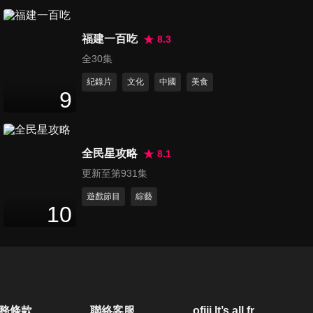
第110集 西裝暴徒正宗：
福建一百吃
190E，Mercedes-AMG C-
8.3
33
分鐘
Class與63的力量崇拜 |
全30集
Because it's Mercedes-Benz
紀錄片
文化
中國
美食
ft. W201、W202、W204、
第111集 英法義三國混戰，誰
9
W205、W206
才是真正的MR之王？ALPINE
25
分鐘
A110 vs LOTUS EMIRA vs
ALFA ROMEO 4C
全民星攻略
8.1
第112集 跟「姐姐」第一次在
更新至第931集
韓國開車，韓國駕駛這個行為
13
分鐘
太誇張！ft. KIA EV3
遊戲節目
綜藝
10
第113集 中二工程師打造的
Fun Car，居然比GR YARIS更
14
分鐘
有樂趣？HYUNDAI IONIQ 5 N
ft.山路痴漢
第114集 期待已久的大場面，
務條款
聯絡客服
ofiii lt’s all free