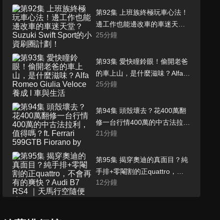
第92集 上班族終極玩車心法！
邊工作也能邊改車的車迷天
25
分鐘
堂？Suzuki Swift Sport的小資
刷圈計劃！
第93集 愛快瞳鈴眼！偷開老爸
的車上山，是什麼滋味？Alfa
25
分鐘
Romeo Giulia Veloce養成 l 車
與生活
第94集 頭殼壞去？花400萬翻
修一台行情400萬的中古法拉
21
分鐘
利，值得嗎？ft. Ferrari
599GTB Fiorano by Ferrari
Premium l Car Guys Special
第95集 揭穿奧迪的真面目？純
手排+零閹割的正quattro，不
12
分鐘
會再有的爽快？Audi B7 RS4
｜天馬行空隨便聊
第96集 國產白牌天花板，台灣