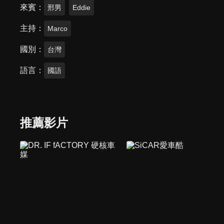
來賓
邢男
Eddie
主持
Marco
國別
台灣
語言
國語
推薦影片