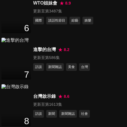
面：日本賽車文化總整理，愛
WTO姐妹會
8.9
57
分鐘
車人此生必去！ ft. Keeper
更新至第3487集
PRO SHOP
國際
談話性節目
綜藝
娛樂
第106集 這才是最棒的VOLVO
6
旗艦？全新XC90 & EX90瑞典
13
分鐘
開箱
進擊的台灣
8.2
第107集 原來最極致的富人都
更新至第586集
這樣玩車？The
17
分鐘
MAGARIGAWA Club
訪談
新聞雜誌
美食
台灣
7
第108集 【瑞典旅遊】什麼神
邏輯？顛覆三觀的奇異博物
16
分鐘
館，吹到下巴差點脫臼...World
台灣啟示錄
8.6
of Volvo, Gothenburg
更新至第1613集
第109集 試車到一半直接躺平
訪談
新聞
新聞雜誌
社會
睡著？Kia Sorento Turbo-
8
14
分鐘
Hybrid Signature