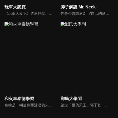
玩車大麥克
脖子解說 Mr. Neck
《玩車大麥克》透過輕鬆、愉快的方式，把汽車、親子、旅遊與美食等相關資訊傳達給網友們。玩樂生活、輕鬆懂車！
你是否曾想過D.I.Y自己的愛車卻尋求不到協助？你是否考慮特定車款卻不知風評如何？你是否想跟廣大的車友們交流、交心、交朋友？分享「說車、玩車、聊車」的大小事！不管你懂車、不懂車、甚至是想買車的朋友，我們會把最新的車市資訊，以及養車的小知識分享給大家！
和火車泰德學習
鄉民大學問
泰德是一輛迷你而活潑的火車。 它總是在嘗試新的冒險，並盡可能通過他玩的遊戲學到東西。 在他的冒險中，泰德學習了形狀、顏色和數位。 小朋友們快來和泰德一起快樂地學習吧！
鎖定「模仿天王」郭子乾，還有高顏值學霸大學生辛辣提問唷！全新優質節目都在NOWnews《鄉民大學問》！