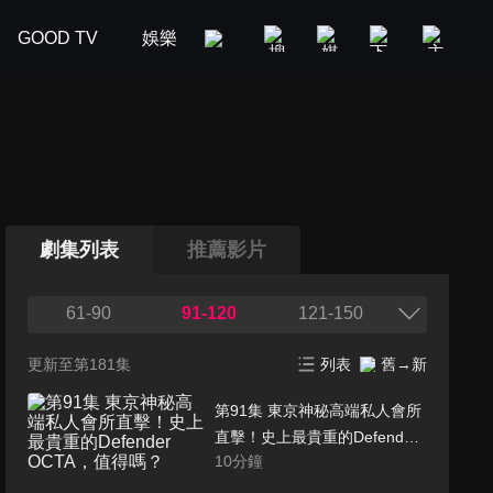
GOOD TV
娛樂
美食旅遊
新聞政論
汽車
劇集列表
推薦影片
61-90
91-120
121-150
更新至第181集
列表
舊→新
第91集 東京神秘高端私人會所
直擊！史上最貴重的Defender
10
分鐘
OCTA，值得嗎？