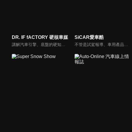
DR. IF fACTORY 硬核車媒
SiCAR愛車酷
講解汽車引擎、底盤的硬知識、黑科技，「 實事求是、看到什麼講什麼 」是 「DR.IF fACTORY 硬核車媒」 的精神。
不管是試駕報導、車用產品試用分享或是安全駕駛教室等等，「SiCAR愛車酷」都會不定期推出各式風格的汽車短片與你們分享。