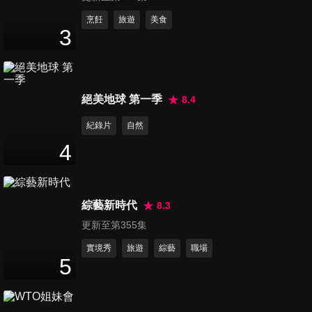
Grenadier，你選哪一道？l Car
guy’s special
第101集 把1990萬元的
烹飪
旅遊
美食
3
Lamborghini Huracán STO當
17
分鐘
UBER，還有總裁當司機？狂人
有約 Ft. Francesco Scardaoni
第102集 瞞著家人與同事，帶
絕美地球 第一季
8.4
著畢生積蓄準備買車，結果竟
16
分鐘
然......
紀錄片
自然
4
第103集 世上最完美的轎車，
永恆的德國坦克：賓士 W124/
30
分鐘
W214 E-Class 的工程狂熱 |
綜藝新時代
8.3
Because it's Mercedes-Benz
更新至第355集
X 狂人講故事
第104集 如何同時照顧愛車跟
愛人？VOLVO告訴你 Ft.匯勝
實境秀
旅遊
綜藝
職場
5
22
分鐘
汽車台北濱江
第105集 又一次的，淚流滿