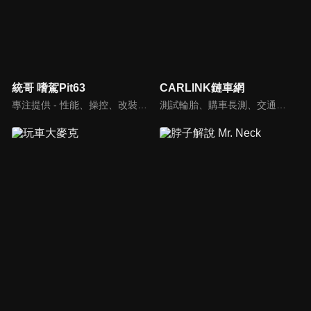
統哥 嗜駕Pit63
CARLINK鏈車網
專注提供 - 性能、操控、改裝、樂趣、實用 的汽車頻道。
測試輪胎、購車長測、交通法規、海外試駕，不只是試車，CARLINK將帶給你更全方位的內容！