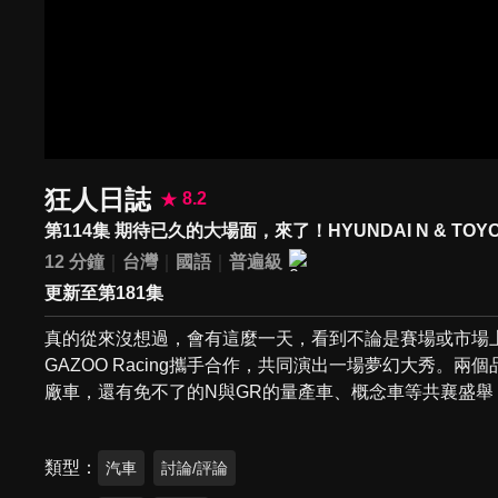
狂人日誌
8.2
第114集 期待已久的大場面，來了！HYUNDAI N & TOYOTA G
12 分鐘
台灣
國語
普遍級
更新至第181集
真的從來沒想過，會有這麼一天，看到不論是賽場或市場上都可
GAZOO Racing攜手合作，共同演出一場夢幻大秀。
廠車，還有免不了的N與GR的量產車、概念車等共襄盛
類型
汽車
討論/評論