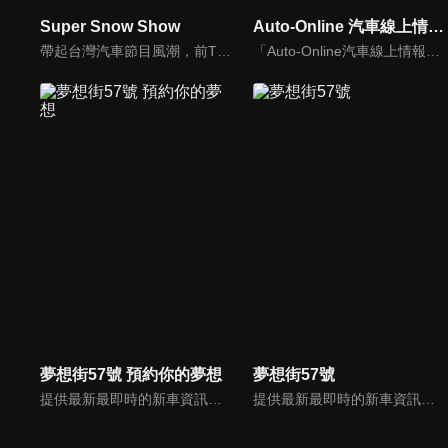
Super Snow Show
Auto-Online 汽車線上情報誌
帶起台灣汽車節目風潮，前TVBS《地球黃金線》與東森《夢想街57號》主持人，「車界女神」廖盈婷，自製談話性節目《Super Snow Show》，持續以熱情和風趣的主持風格，打造出高人氣試車頻道，介紹車與生活。
「Auto-Online汽車線上情報誌」成立於1999年，是一個將網路平台、平面雜誌與影音頻道結合的專業汽車媒體。影音內容：汽車試駕、重機試駕、車壇快訊、老車單元以及集體評比，我們致力呈現最真實的試駕體驗。
夢想街57號 預約你的夢想
夢想街57號
提供最新最即時的新車資訊、邀請汽車達人分享試車報告，同時幫觀眾做最仔細的車款集評！還有專家分享最實用、最省錢的愛車維修撇步，甚至將難得一見的限量車、改裝車直接搬到棚內，將更專業、更豐富、更多元化的內容呈現給觀眾。
提供最新最即時的新車資訊、邀請汽車達人分享試車報告，同時幫觀眾做最仔細的車款集評。還有專家分享最實用、最省錢的愛車維修撇步，甚至將難得一見的限量車、改裝車直接搬到棚內，將更專業、更豐富、更多元化的內容呈現給觀眾。