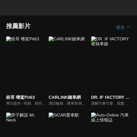
推薦影片
收合
統哥 嗜駕Pit63
CARLINK鏈車網
DR. IF fACTORY 硬核車媒
專注提供 - 性能、操控、改裝、樂趣、實用 的汽車頻道。
測試輪胎、購車長測、交通法規、海外試駕，不只是試車，CARLINK將帶給你更全方位的內容！
講解汽車引擎、底盤的硬知識、黑科技，「 實事求是、看到什麼講什麼 」是 「DR.IF fACTORY 硬核車媒」 的精神。