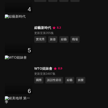
4
綜藝新時代
8.3
更新至第355集
實境秀
旅遊
綜藝
職場
5
WTO姐妹會
8.9
更新至第3487集
國際
談話性節目
綜藝
娛樂
6