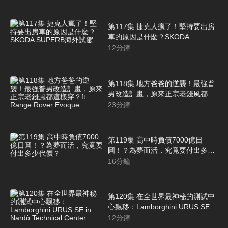
第117集 捷克人瘋了！堅持要出房
車的原因是什麼？SKODA
SUPERB海外試駕
12
分鐘
第118集 地方爸爸的逆襲！最強普
男改造計畫，原來正宗老錢風都這
樣穿？ft. Range Rover Evoque
23
分鐘
第119集 高中時負債7000億日
圓！？為夢而活，究竟要付出多少
代價？
16
分鐘
第120集 在全世界最神秘的測試中
心飄移：Lamborghini URUS SE in
Nardò Technical Center
12
分鐘