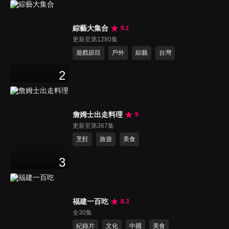
綜藝大集合
9.1
更新至第1280集
遊戲節目
戶外
綜藝
台灣
2
詹姆士出走料理
9
更新至第367集
烹飪
旅遊
美食
3
福建一百吃
8.3
全30集
紀錄片
文化
中國
美食