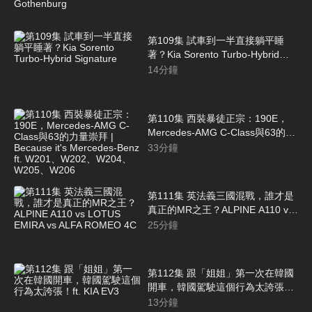
Gothenburg
第109集 試車到一半直接躺平睡
著？Kia Sorento Turbo-Hybrid
Signature
14
分鐘
第110集 西裝暴徒正宗：190E，
Mercedes-AMG C-Class與63的力
量崇拜 | Because it's Mercedes-
33
分鐘
Benz ft. W201、W202、W204、
W205、W206
第111集 英法義三國混戰，誰才是
真正的MR之王？ALPINE A110 vs
LOTUS EMIRA vs ALFA ROMEO
25
分鐘
4C
第112集 跟「姐姐」第一次在韓國
開車，韓國駕駛這個行為太誇張！
ft. KIA EV3
13
分鐘