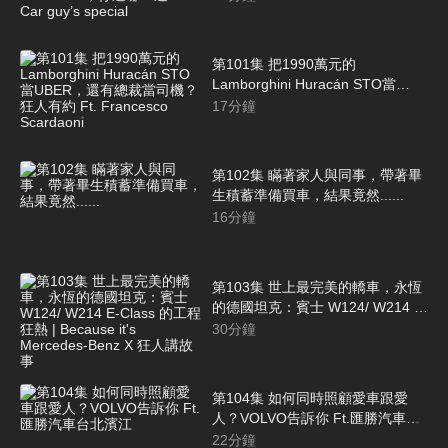
一道？l Car guy’s special
第101集 把1990萬元的
Lamborghini Huracán STO當
UBER，還有總裁當司機？狂人有
17
分鐘
約 Ft. Francesco Scardaoni
第102集 瞞著家人與同事，帶著畢
生積蓄準備買車，結果竟然......
16
分鐘
第103集 世上最完美的轎車，永恆
的德國坦克：賓士 W124/ W214 E-
Class 的工程狂熱 | Because it's
30
分鐘
Mercedes-Benz X 狂人講故事
第104集 如何同時照顧愛車跟愛
人？VOLVO告訴你 Ft.匯勝汽車台
北濱江
22
分鐘