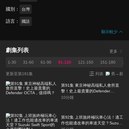
國別
台灣
語言
國語
顯示較少
劇集列表
更多
1-30
31-60
61-90
91-120
121-150
151-180
18
更新至第181集
列表
舊→新
第91集 東京神秘高端私人會所直
擊！史上最貴重的Defender
OCTA，值得嗎？
10
分鐘
第92集 上班族終極玩車心法！邊工
作也能邊改車的車迷天堂？Suzuki
Swift Sport的小資刷圈計劃！