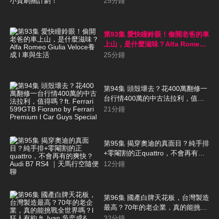
25
分鐘
第93集 愛快瞳鈴眼！偷開老爸的車
上山，是什麼滋味？Alfa Romeo
Giulia Veloce養成 l 車與生活
25
分鐘
第94集 頭殼壞去？花400萬翻修一
台行情400萬的中古法拉利，值得
嗎？ft. Ferrari 599GTB Fiorano by
21
分鐘
Ferrari Premium l Car Guys
Special
第95集 揭穿奧迪的真面目？純手排
+零閹割的正quattro，不會再有的
爽快？Audi B7 RS4 ｜天馬行空隨
12
分鐘
便聊
第96集 國產白牌天花板，台灣製造
最高？70年的老企業，真的能挑戰
全世界嗎？l 狂人有約 ft. Ivan 吳奕
32
分鐘