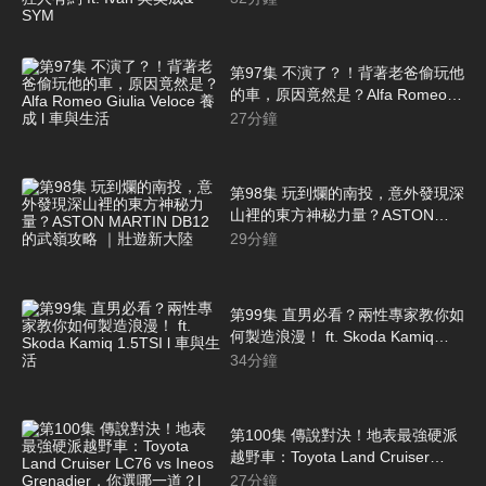
成& SYM
第97集 不演了？！背著老爸偷玩他
的車，原因竟然是？Alfa Romeo
Giulia Veloce 養成 l 車與生活
27
分鐘
第98集 玩到爛的南投，意外發現深
山裡的東方神秘力量？ASTON
MARTIN DB12的武嶺攻略 ｜壯遊
29
分鐘
新大陸
第99集 直男必看？兩性專家教你如
何製造浪漫！ ft. Skoda Kamiq
1.5TSI l 車與生活
34
分鐘
第100集 傳說對決！地表最強硬派
越野車：Toyota Land Cruiser
LC76 vs Ineos Grenadier，你選哪
27
分鐘