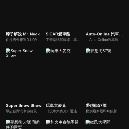
脖子解說 Mr. Neck
SiCAR愛車酷
Auto-Online 汽車線上情報誌
你是否曾想過D.I.Y自己的愛車卻尋求不到協助？你是否考慮特定車款卻不知風評如何？你是否想跟廣大的車友們交流、交心、交朋友？分享「說車、玩車、聊車」的大小事！不管你懂車、不懂車、甚至是想買車的朋友，我們會把最新的車市資訊，以及養車的小知識分享給大家！
不管是試駕報導、車用產品試用分享或是安全駕駛教室等等，「SiCAR愛車酷」都會不定期推出各式風格的汽車短片與你們分享。
「Auto-Online汽車線上情報誌」成立於1999年，是一個將網路平台、平面雜誌與影音頻道結合的專業汽車媒體。影音內容：汽車試駕、重機試駕、車壇快訊、老車單元以及集體評比，我們致力呈現最真實的試駕體驗。
Super Snow Show
玩車大麥克
夢想街57號
帶起台灣汽車節目風潮，前TVBS《地球黃金線》與東森《夢想街57號》主持人，「車界女神」廖盈婷，自製談話性節目《Super Snow Show》，持續以熱情和風趣的主持風格，打造出高人氣試車頻道，介紹車與生活。
《玩車大麥克》透過輕鬆、愉快的方式，把汽車、親子、旅遊與美食等相關資訊傳達給網友們。玩樂生活、輕鬆懂車！
提供最新最即時的新車資訊、邀請汽車達人分享試車報告，同時幫觀眾做最仔細的車款集評。還有專家分享最實用、最省錢的愛車維修撇步，甚至將難得一見的限量車、改裝車直接搬到棚內，將更專業、更豐富、更多元化的內容呈現給觀眾。