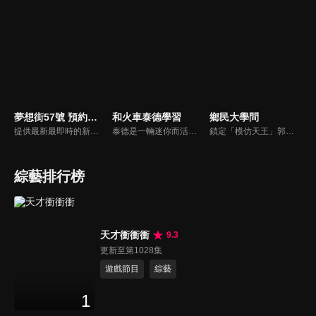
夢想街57號 預約你的夢想
和火車泰德學習
鄉民大學問
提供最新最即時的新車資訊、邀請汽車達人分享試車報告，同時幫觀眾做最仔細的車款集評！還有專家分享最實用、最省錢的愛車維修撇步，甚至將難得一見的限量車、改裝車直接搬到棚內，將更專業、更豐富、更多元化的內容呈現給觀眾。
泰德是一輛迷你而活潑的火車。 它總是在嘗試新的冒險，並盡可能通過他玩的遊戲學到東西。 在他的冒險中，泰德學習了形狀、顏色和數位。 小朋友們快來和泰德一起快樂地學習吧！
鎖定「模仿天王」郭子乾，還有高顏值學霸大學生辛辣提問唷！全新優質節目都在NOWnews《鄉民大學問》！
綜藝排行榜
天才衝衝衝
9.3
更新至第1028集
遊戲節目
綜藝
1