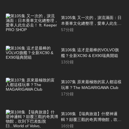
第105集 又一次的，淚流滿面：日
本賽車文化總整理，愛車人此生必
去！ ft. Keeper PRO SHOP
57
分鐘
第106集 這才是最棒的VOLVO旗
艦？全新XC90 & EX90瑞典開箱
13
分鐘
第107集 原來最極致的富人都這樣
玩車？The MAGARIGAWA Club
17
分鐘
第108集 【瑞典旅遊】什麼神邏
輯？顛覆三觀的奇異博物館，吹到
下巴差點脫臼...World of Volvo,
16
分鐘