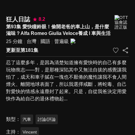
狂人日誌
8.2
第93集 愛快瞳鈴眼！偷開老爸的車上山，是什麼
滋味？Alfa Romeo Giulia Veloce養成 l 車與生活
25 分鐘
台灣
國語
普遍級
更新至第181集
忍了這麼多年，是因為清楚知道擁有愛快時的自己有多麼
玩物喪志——對，是那種深陷其中又無法自拔的感覺讓我
怕了，成天和車子膩在一塊也不厭倦的魔性讓我不食人間
煙火、離開地球表面了，所以我選擇戒斷，將蛇毒、自己
對愛快的情感永遠塵封了起來。只是，自從我爸決定用愛
快作為給自己的退休禮物起...
類型
汽車
討論/評論
主持
Vincent