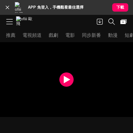
APP 免登入，手機觀看最佳選擇
下載
推薦
電視頻道
戲劇
電影
同步新番
動漫
短