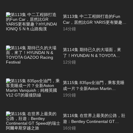
第113集 中二工程師打造的Fun
Car，居然比GR YARIS更有樂趣？
HYUNDAI IONIQ 5 N ft.山路痴漢
14
分鐘
第114集 期待已久的大場面，來
了！HYUNDAI N & TOYOTA
GAZOO Racing Festival
12
分鐘
第115集 835ps全油門，乘客竟睡
成一片？全新Aston Martin
Vanquish：純種英國V12 GT的最
19
分鐘
後防線
第116集 在世界上最美的公路，壯
遊：Bentley Continental GT
Speed的瑞士阿爾卑斯穿越之旅
16
分鐘