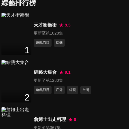
製造最高？70年的老企業，真
綜藝排行榜
32
分鐘
的能挑戰全世界嗎？l 狂人有約
ft. Ivan 吳奕成& SYM
第97集 不演了？！背著老爸偷
天才衝衝衝
9.3
玩他的車，原因竟然是？Alfa
更新至第1028集
27
分鐘
Romeo Giulia Veloce 養成 l 車
與生活
遊戲節目
綜藝
1
第98集 玩到爛的南投，意外發
現深山裡的東方神秘力量？
29
分鐘
ASTON MARTIN DB12的武嶺
攻略 ｜壯遊新大陸
綜藝大集合
9.1
第99集 直男必看？兩性專家教
更新至第1280集
你如何製造浪漫！ ft. Skoda
遊戲節目
戶外
綜藝
台灣
34
分鐘
Kamiq 1.5TSI l 車與生活
2
第100集 傳說對決！地表最強
硬派越野車：Toyota Land
詹姆士出走料理
9
27
分鐘
Cruiser LC76 vs Ineos
更新至第367集