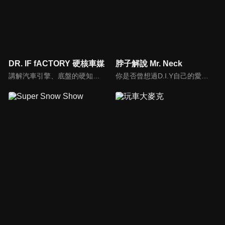
DR. IF fACTORY 硬核車媒
脖子解說 Mr. Neck
講解汽車引擎、底盤的硬知識、黑科技，「 實事求是、看到什麼講什麼 」是 「DR.IF fACTORY 硬核車媒」 的精神。
你是否曾想過D.I.Y自己的愛車卻尋求不到協助？你是否考慮特定車款卻不知風評如何？你是否想跟廣大的車友們交流、交心、交朋友？分享「說車、玩車、聊車」的大小事！不管你懂車、不懂車、甚至是想買車的朋友，我們會把最新的車市資訊，以及養車的小知識分享給大家！