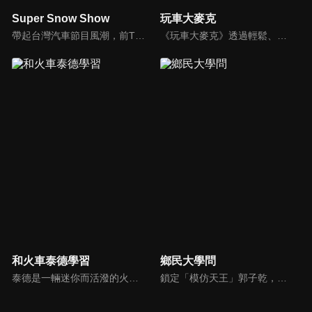
Super Snow Show
玩車大麥克
帶起台灣汽車節目風潮，前TVBS《地球黃金線》與東森《夢想街57號》主持人，「車界女神」廖盈婷，自製談話性節目《Super Snow Show》，持續以熱情和風趣的主持風格，打造出高人氣試車頻道，介紹車與生活。
《玩車大麥克》透過輕鬆、愉快的方式，把汽車、親子、旅遊與美食等相關資訊傳達給網友們。玩樂生活、輕鬆懂車！
和火車泰德學習
鄉民大學問
泰德是一輛迷你而活潑的火車。 它總是在嘗試新的冒險，並盡可能通過他玩的遊戲學到東西。 在他的冒險中，泰德學習了形狀、顏色和數位。 小朋友們快來和泰德一起快樂地學習吧！
鎖定「模仿天王」郭子乾，還有高顏值學霸大學生辛辣提問唷！全新優質節目都在NOWnews《鄉民大學問》！