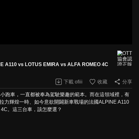
 vs LOTUS EMIRA vs ALFA ROMEO 4C
下載 ofiii
收藏
分享
R小跑車，一直都被奉為駕駛樂趣的範本。而在這領域裡，有
拉力輝煌一時、如今意欲開闢新車戰場的法國ALPINE A110
O 4C。這三台車，該怎麼選？