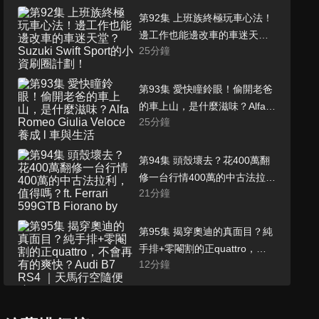
第92集 上班族終極玩車心法！
邊工作也能邊改車的車迷天
25
分鐘
堂？Suzuki Swift Sport的小資
刷圈計劃！
第93集 愛快瞳鈴眼！偷開老爸
的車上山，是什麼滋味？Alfa
25
分鐘
Romeo Giulia Veloce養成 l 車
與生活
第94集 頭殼壞去？花400萬翻
修一台行情400萬的中古法拉
21
分鐘
利，值得嗎？ft. Ferrari
599GTB Fiorano by Ferrari
Premium l Car Guys Special
第95集 揭穿奧迪的真面目？純
手排+零閹割的正quattro，不
12
分鐘
會再有的爽快？Audi B7 RS4
｜天馬行空隨便聊
第96集 國產白牌天花板，台灣