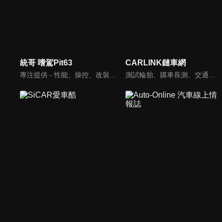
統哥 嗜駕Pit63
CARLINK鏈車網
專注提供 - 性能、操控、改裝、樂趣、實用 的汽車頻道。
測試輪胎、購車長測、交通法規、海外試駕，不只是試車，CARLINK將帶給你更全方位的內容！