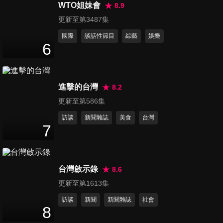
面：日本賽車文化總整理，愛
WTO姐妹會
8.9
57
分鐘
車人此生必去！ ft. Keeper
更新至第3487集
PRO SHOP
國際
談話性節目
綜藝
娛樂
第106集 這才是最棒的VOLVO
6
旗艦？全新XC90 & EX90瑞典
13
分鐘
開箱
進擊的台灣
8.2
第107集 原來最極致的富人都
更新至第586集
這樣玩車？The
17
分鐘
MAGARIGAWA Club
訪談
新聞雜誌
美食
台灣
7
第108集 【瑞典旅遊】什麼神
邏輯？顛覆三觀的奇異博物
16
分鐘
館，吹到下巴差點脫臼...World
台灣啟示錄
8.6
of Volvo, Gothenburg
更新至第1613集
第109集 試車到一半直接躺平
訪談
新聞
新聞雜誌
社會
睡著？Kia Sorento Turbo-
8
14
分鐘
Hybrid Signature