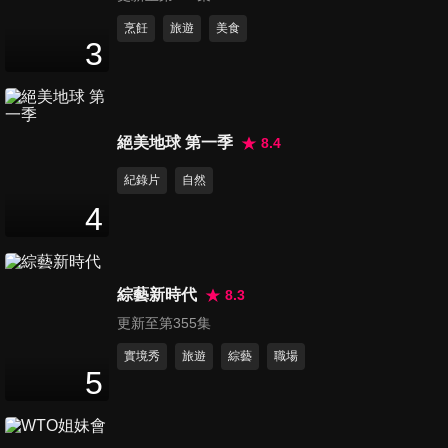
Grenadier，你選哪一道？l Car
guy’s special
第101集 把1990萬元的
烹飪
旅遊
美食
3
Lamborghini Huracán STO當
17
分鐘
UBER，還有總裁當司機？狂人
有約 Ft. Francesco Scardaoni
第102集 瞞著家人與同事，帶
絕美地球 第一季
8.4
著畢生積蓄準備買車，結果竟
16
分鐘
然......
紀錄片
自然
4
第103集 世上最完美的轎車，
永恆的德國坦克：賓士 W124/
30
分鐘
W214 E-Class 的工程狂熱 |
綜藝新時代
8.3
Because it's Mercedes-Benz
更新至第355集
X 狂人講故事
第104集 如何同時照顧愛車跟
愛人？VOLVO告訴你 Ft.匯勝
實境秀
旅遊
綜藝
職場
5
22
分鐘
汽車台北濱江
第105集 又一次的，淚流滿