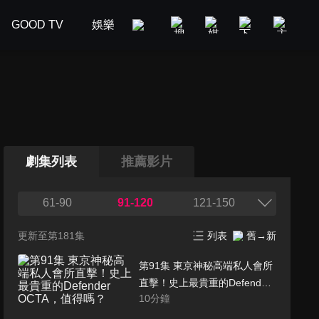
GOOD TV
娛樂
美食旅遊
新聞政論
汽車
劇集列表
推薦影片
61-90
91-120
121-150
更新至第181集
列表
舊→新
第91集 東京神秘高端私人會所
直擊！史上最貴重的Defender
10
分鐘
OCTA，值得嗎？