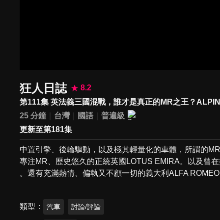
狂人日誌
8.2
第111集 英法義三國混戰，誰才是真正的MR之王？ALPINE A110
25 分鐘
台灣
國語
普遍級
更新至第181集
中置引擎、後輪驅動，以及極其輕量化的車體，所謂的M
專注MR、歷史悠久的正統英國LOTUS EMIRA。以及曾在
。還有充滿熱情、偏執又不顧一切的義大利ALFA ROME
類型
汽車
討論/評論