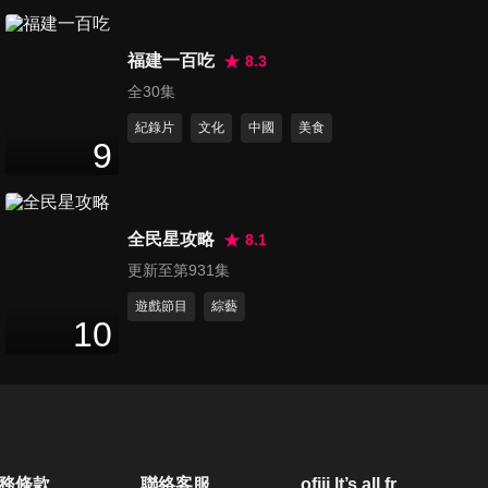
第110集 西裝暴徒正宗：
福建一百吃
190E，Mercedes-AMG C-
8.3
33
分鐘
Class與63的力量崇拜 |
全30集
Because it's Mercedes-Benz
紀錄片
文化
中國
美食
ft. W201、W202、W204、
第111集 英法義三國混戰，誰
9
W205、W206
才是真正的MR之王？ALPINE
25
分鐘
A110 vs LOTUS EMIRA vs
ALFA ROMEO 4C
全民星攻略
8.1
第112集 跟「姐姐」第一次在
更新至第931集
韓國開車，韓國駕駛這個行為
13
分鐘
太誇張！ft. KIA EV3
遊戲節目
綜藝
10
第113集 中二工程師打造的
Fun Car，居然比GR YARIS更
14
分鐘
有樂趣？HYUNDAI IONIQ 5 N
ft.山路痴漢
第114集 期待已久的大場面，
務條款
聯絡客服
ofiii lt’s all free