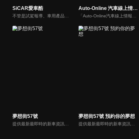
SiCAR愛車酷
Auto-Online 汽車線上情報誌
不管是試駕報導、車用產品試用分享或是安全駕駛教室等等，「SiCAR愛車酷」都會不定期推出各式風格的汽車短片與你們分享。
「Auto-Online汽車線上情報誌」成立於1999年，是一個將網路平台、平面雜誌與影音頻道結合的專業汽車媒體。影音內容：汽車試駕、重機試駕、車壇快訊、老車單元以及集體評比，我們致力呈現最真實的試駕體驗。
夢想街57號
夢想街57號 預約你的夢想
提供最新最即時的新車資訊、邀請汽車達人分享試車報告，同時幫觀眾做最仔細的車款集評。還有專家分享最實用、最省錢的愛車維修撇步，甚至將難得一見的限量車、改裝車直接搬到棚內，將更專業、更豐富、更多元化的內容呈現給觀眾。
提供最新最即時的新車資訊、邀請汽車達人分享試車報告，同時幫觀眾做最仔細的車款集評！還有專家分享最實用、最省錢的愛車維修撇步，甚至將難得一見的限量車、改裝車直接搬到棚內，將更專業、更豐富、更多元化的內容呈現給觀眾。