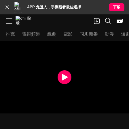
APP 免登入，手機觀看最佳選擇
下載
推薦
電視頻道
戲劇
電影
同步新番
動漫
短