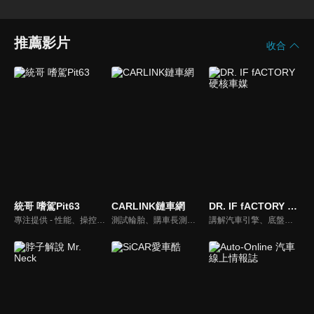
推薦影片
收合
統哥 嗜駕Pit63
CARLINK鏈車網
DR. IF fACTORY 硬核車媒
專注提供 - 性能、操控、改裝、樂趣、實用 的汽車頻道。
測試輪胎、購車長測、交通法規、海外試駕，不只是試車，CARLINK將帶給你更全方位的內容！
講解汽車引擎、底盤的硬知識、黑科技，「 實事求是、看到什麼講什麼 」是 「DR.IF fACTORY 硬核車媒」 的精神。