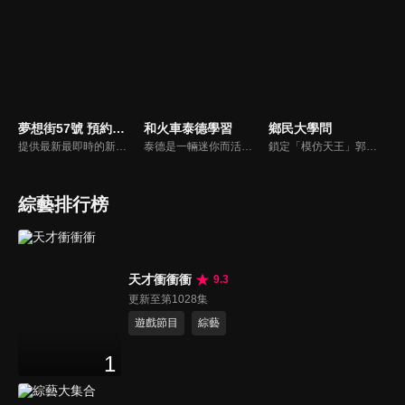
夢想街57號 預約你的夢想
和火車泰德學習
鄉民大學問
提供最新最即時的新車資訊、邀請汽車達人分享試車報告，同時幫觀眾做最仔細的車款集評！還有專家分享最實用、最省錢的愛車維修撇步，甚至將難得一見的限量車、改裝車直接搬到棚內，將更專業、更豐富、更多元化的內容呈現給觀眾。
泰德是一輛迷你而活潑的火車。 它總是在嘗試新的冒險，並盡可能通過他玩的遊戲學到東西。 在他的冒險中，泰德學習了形狀、顏色和數位。 小朋友們快來和泰德一起快樂地學習吧！
鎖定「模仿天王」郭子乾，還有高顏值學霸大學生辛辣提問唷！全新優質節目都在NOWnews《鄉民大學問》！
綜藝排行榜
天才衝衝衝
9.3
更新至第1028集
遊戲節目
綜藝
1