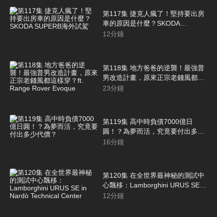
第117集 捷克人瘋了！堅持要出房
車的原因是什麼？SKODA
SUPERB海外試駕
12
分鐘
第118集 地方爸爸的逆襲！最強普
男改造計畫，原來正宗老錢風都這
樣穿？ft. Range Rover Evoque
23
分鐘
第119集 高中時負債7000億日
圓！？為夢而活，究竟要付出多少
代價？
16
分鐘
第120集 在全世界最神秘的測試中
心飄移：Lamborghini URUS SE in
Nardò Technical Center
12
分鐘