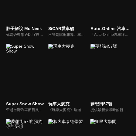
脖子解說 Mr. Neck
SiCAR愛車酷
Auto-Online 汽車線上情報誌
你是否曾想過D.I.Y自己的愛車卻尋求不到協助？你是否考慮特定車款卻不知風評如何？你是否想跟廣大的車友們交流、交心、交朋友？分享「說車、玩車、聊車」的大小事！不管你懂車、不懂車、甚至是想買車的朋友，我們會把最新的車市資訊，以及養車的小知識分享給大家！
不管是試駕報導、車用產品試用分享或是安全駕駛教室等等，「SiCAR愛車酷」都會不定期推出各式風格的汽車短片與你們分享。
「Auto-Online汽車線上情報誌」成立於1999年，是一個將網路平台、平面雜誌與影音頻道結合的專業汽車媒體。影音內容：汽車試駕、重機試駕、車壇快訊、老車單元以及集體評比，我們致力呈現最真實的試駕體驗。
Super Snow Show
玩車大麥克
夢想街57號
帶起台灣汽車節目風潮，前TVBS《地球黃金線》與東森《夢想街57號》主持人，「車界女神」廖盈婷，自製談話性節目《Super Snow Show》，持續以熱情和風趣的主持風格，打造出高人氣試車頻道，介紹車與生活。
《玩車大麥克》透過輕鬆、愉快的方式，把汽車、親子、旅遊與美食等相關資訊傳達給網友們。玩樂生活、輕鬆懂車！
提供最新最即時的新車資訊、邀請汽車達人分享試車報告，同時幫觀眾做最仔細的車款集評。還有專家分享最實用、最省錢的愛車維修撇步，甚至將難得一見的限量車、改裝車直接搬到棚內，將更專業、更豐富、更多元化的內容呈現給觀眾。