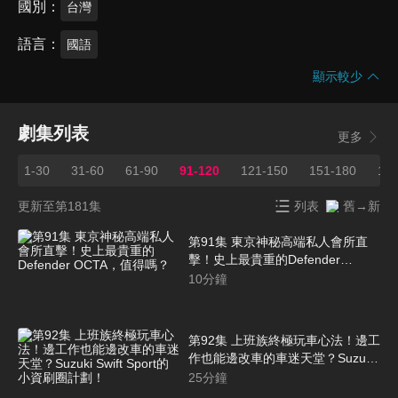
國別
台灣
語言
國語
顯示較少
劇集列表
更多
1-30
31-60
61-90
91-120
121-150
151-180
18
更新至第181集
列表
舊→新
第91集 東京神秘高端私人會所直
擊！史上最貴重的Defender
OCTA，值得嗎？
10
分鐘
第92集 上班族終極玩車心法！邊工
作也能邊改車的車迷天堂？Suzuki
Swift Sport的小資刷圈計劃！
25
分鐘