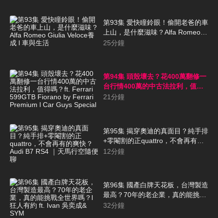
第93集 愛快瞳鈴眼！偷開老爸的車
上山，是什麼滋味？Alfa Romeo
Giulia Veloce養成 l 車與生活
25
分鐘
第94集 頭殼壞去？花400萬翻修一
台行情400萬的中古法拉利，值得
嗎？ft. Ferrari 599GTB Fiorano
21
分鐘
by Ferrari Premium l Car Guys
Special
第95集 揭穿奧迪的真面目？純手排
+零閹割的正quattro，不會再有的
爽快？Audi B7 RS4 ｜天馬行空隨
12
分鐘
便聊
第96集 國產白牌天花板，台灣製造
最高？70年的老企業，真的能挑戰
全世界嗎？l 狂人有約 ft. Ivan 吳奕
32
分鐘
成& SYM