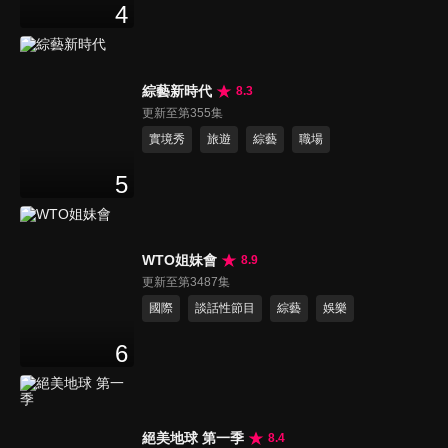
4
綜藝新時代
8.3
更新至第355集
實境秀
旅遊
綜藝
職場
5
WTO姐妹會
8.9
更新至第3487集
國際
談話性節目
綜藝
娛樂
6
絕美地球 第一季
8.4