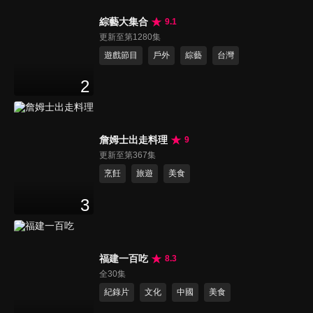
綜藝大集合
9.1
更新至第1280集
遊戲節目
戶外
綜藝
台灣
2
詹姆士出走料理
9
更新至第367集
烹飪
旅遊
美食
3
福建一百吃
8.3
全30集
紀錄片
文化
中國
美食