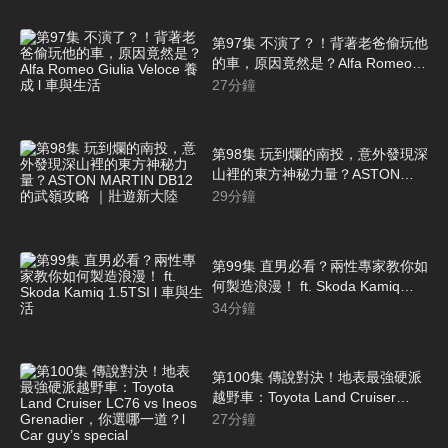
第97集 不演了？！背著老爸偷玩他
的車，原因竟然是？Alfa Romeo
Giulia Veloce 養成 l 車與生活
27
分鐘
第98集 玩到爛的南投，意外發現深
山裡的東方神秘力量？ASTON
MARTIN DB12的武嶺攻略 ｜壯遊
29
分鐘
新大陸
第99集 直男必看？兩性專家教你如
何製造浪漫！ ft. Skoda Kamiq
1.5TSI l 車與生活
34
分鐘
第100集 傳說對決！地表最強硬派
越野車：Toyota Land Cruiser
LC76 vs Ineos Grenadier，你選哪
27
分鐘
一道？l Car guy’s special