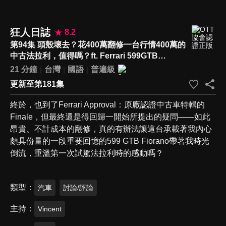
狂人日誌
8.2
第94集 頭殼壞去？花400萬翻修一台行情400萬的
中古法拉利，值得嗎？ft. Ferrari 599GTB
Fiorano by Ferrari Premium l Car Guys Special
21 分鐘
台灣
國語
普遍級
更新至第181集
終於，也到了Ferrari Approval：原廠認證中古車特輯的
Finale，但最終還是得回歸一開始所提出的疑問——如此
昂貴、不計成本的翻修，真的有辦法讓這台承載著我內心
頗具份量的一段重要回憶的599 GTB Fiorano帶著我時光
倒流，重溫第一次試駕法拉利時的感動嗎？
類型
汽車
討論/評論
主持
Vincent