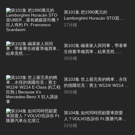
第101集 把1990萬元的
Lamborghini Huracán STO當
UBER，還有總裁當司機？狂人有
17
分鐘
約 Ft. Francesco Scardaoni
第102集 瞞著家人與同事，帶著畢
生積蓄準備買車，結果竟然......
16
分鐘
第103集 世上最完美的轎車，永恆
的德國坦克：賓士 W124/ W214 E-
Class 的工程狂熱 | Because it's
30
分鐘
Mercedes-Benz X 狂人講故事
第104集 如何同時照顧愛車跟愛
人？VOLVO告訴你 Ft.匯勝汽車台
北濱江
22
分鐘