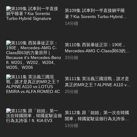
第109集 試車到一半直接躺平睡
著？Kia Sorento Turbo-Hybrid
Signature
14
分鐘
第110集 西裝暴徒正宗：190E，
Mercedes-AMG C-Class與63的力
量崇拜 | Because it's Mercedes-
33
分鐘
Benz ft. W201、W202、W204、
W205、W206
第111集 英法義三國混戰，誰才是
真正的MR之王？ALPINE A110 vs
LOTUS EMIRA vs ALFA ROMEO
25
分鐘
4C
第112集 跟「姐姐」第一次在韓國
開車，韓國駕駛這個行為太誇張！
ft. KIA EV3
13
分鐘