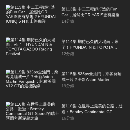
第113集 中二工程師打造的Fun
Car，居然比GR YARIS更有樂趣？
HYUNDAI IONIQ 5 N ft.山路痴漢
14
分鐘
第114集 期待已久的大場面，來
了！HYUNDAI N & TOYOTA
GAZOO Racing Festival
12
分鐘
第115集 835ps全油門，乘客竟睡
成一片？全新Aston Martin
Vanquish：純種英國V12 GT的最
19
分鐘
後防線
第116集 在世界上最美的公路，壯
遊：Bentley Continental GT
Speed的瑞士阿爾卑斯穿越之旅
16
分鐘