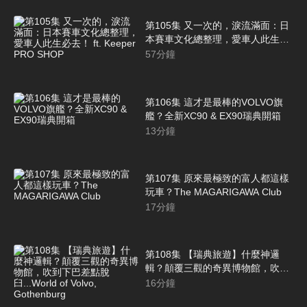
第105集 又一次的，淚流滿面：日
本賽車文化總整理，愛車人此生必
去！ ft. Keeper PRO SHOP
57
分鐘
第106集 這才是最棒的VOLVO旗
艦？全新XC90 & EX90瑞典開箱
13
分鐘
第107集 原來最極致的富人都這樣
玩車？The MAGARIGAWA Club
17
分鐘
第108集 【瑞典旅遊】什麼神邏
輯？顛覆三觀的奇異博物館，吹到
下巴差點脫臼...World of Volvo,
16
分鐘
Gothenburg