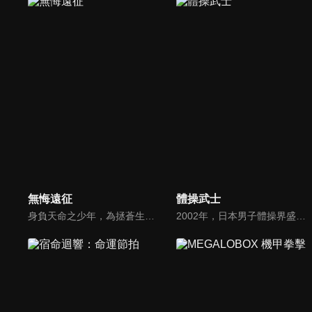
無悔遠征
體操武士
身負天命之少年，為拯蒼生，毅然踏上艱難征程。一路雖艱險重重，然其心無悔，唯願天下重歸安寧之境。
2002年，日本男子體操界盛極一時的年代。為體操傾注生涯的前日本國手「荒垣城太郎」（29 歲），縱然漸漸沒辦法隨心所欲演出，他依然每日持續不斷鞭策自己。直到有一天，他的教練「天草」勸他引退。城太郎就此陷入苦惱，唯有女兒「玲」依然鼓勵支持他。然後，荒垣家的命運將因為某個『邂逅』大為改變。