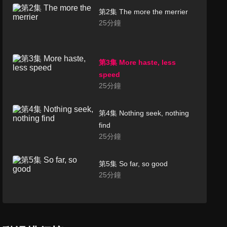
第2集 The more the merrier
25
分鐘
第3集 More haste, less
speed
25
分鐘
第4集 Nothing seek, nothing
find
25
分鐘
第5集 So far, so good
25
分鐘
第6集 Opposites attract
25
分鐘