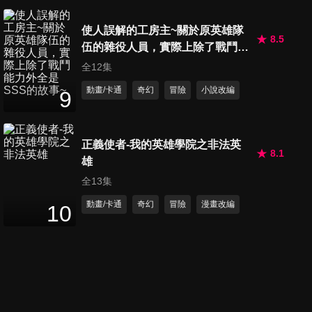
使人誤解的工房主~關於原英雄隊
8.5
伍的雜役人員，實際上除了戰鬥能
力外全是SSS的故事~
全12集
動畫/卡通
奇幻
冒險
小說改編
9
正義使者-我的英雄學院之非法英
8.1
雄
全13集
動畫/卡通
奇幻
冒險
漫畫改編
10