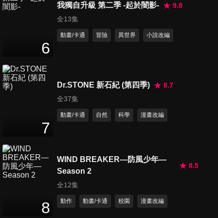
我獨自升級 第二季 -起於闇影-
9.8
全13集
動畫/卡通
冒險
異世界
小說改編
6
Dr.STONE 新石紀 (第四季)
8.7
全37集
動畫/卡通
自然
科學
漫畫改編
7
WIND BREAKER—防風少年—
8.5
Season 2
全12集
動作
動畫/卡通
校園
漫畫改編
8