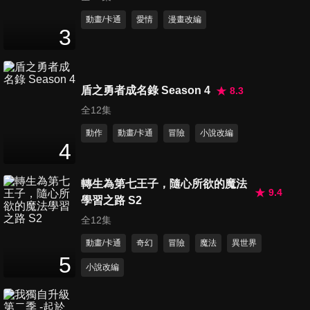
第11集 Diamond cut diamond
動畫/卡通
愛情
漫畫改編
3
25
分鐘
第12集 Nature versus nurture
盾之勇者成名錄 Season 4
8.3
25
分鐘
全12集
動作
動畫/卡通
冒險
小說改編
4
第13集 Recoil of Lycoris (完)
25
分鐘
轉生為第七王子，隨心所欲的魔法
9.4
學習之路 S2
全12集
動畫/卡通
奇幻
冒險
魔法
異世界
5
小說改編