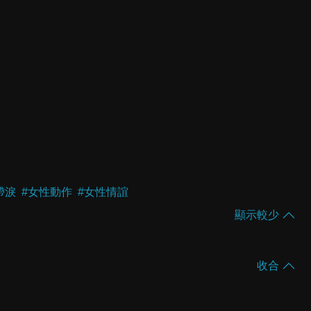
帶淚
#
女性動作
#
女性情誼
顯示較少
收合