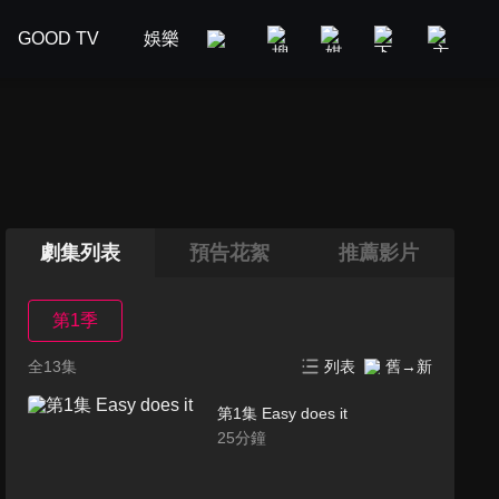
GOOD TV
娛樂
美食旅遊
新聞政論
汽車
劇集列表
預告花絮
推薦影片
第1季
全13集
列表
舊→新
第1集 Easy does it
25
分鐘