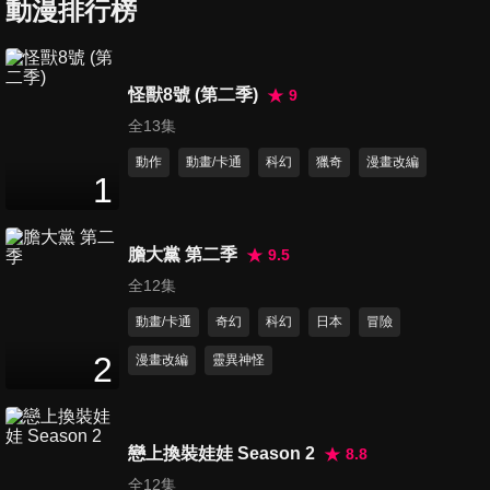
動漫排行榜
第7集 Time will tell
怪獸8號 (第二季)
9
25
分鐘
全13集
動作
動畫/卡通
科幻
獵奇
漫畫改編
1
第8集 Another day, another
dollar
25
分鐘
膽大黨 第二季
9.5
全12集
第9集 What's done is done
動畫/卡通
奇幻
科幻
日本
冒險
25
分鐘
2
漫畫改編
靈異神怪
第10集 Repay evil with evil
25
分鐘
戀上換裝娃娃 Season 2
8.8
全12集