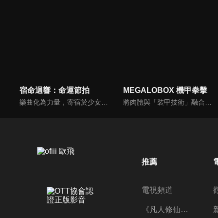
宿命迴響：命運節拍
MEGALOBOX 機甲拳擊
樂曲化為力量，寄宿於少女之身。過往創作的傳奇歌劇和偉大樂曲，將化為樂譜中誕生的新生命「奏者」。在失去音樂的世界裡，凝聚音樂之力進行戰鬥，這是少女們和命運短暫而美麗的故事。她們為歡樂的未來為目標而努力！
將肉體與「裝甲技術」融合的究極格鬥技——「MEGALOBOX」，將自己的全部賭在上面的男人們的熱血戰鬥開始！今天也立於非認可地區的賭博比賽賽場上的MEGALO拳擊手「JUNK DOG」。雖然具備實力，自己卻只有比賽造假賺錢這一條生存之道，他為這樣的「現在」感到心焦。但是，他與孤高的冠軍-勇利相遇後，作為一個MEGALO拳擊手，作為一個男人，向自己的「現在」發起挑戰。
推薦
電視頻道
《凡人修仙傳》第五季全新開播✨