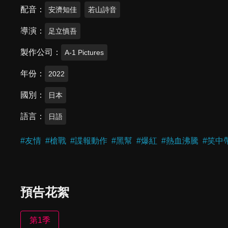
配音
安濟知佳
若山詩音
導演
足立慎吾
製作公司
A-1 Pictures
年份
2022
國別
日本
語言
日語
#
友情
#
槍戰
#
諜報動作
#
黑幫
#
爆紅
#
熱血沸騰
#
笑中
預告花絮
第1季