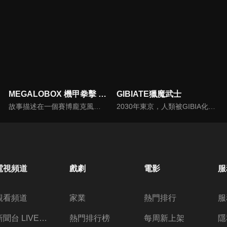
MEGALOBOX 機甲拳擊 第二季
GIBIATE獵魔武士
故事描述在一個賽博龐克風的近未來，發展出了以外骨骼裝甲和拳擊融合的究極格鬥競技「MEGALOBOX」，但身為沒有市民權資格、居住在非認可區的主角JNK DOG即便想參賽，卻也只能被困在鄉下靠著打假比賽維生。本次的續做將以前作 7 年後的世界做為舞台，再度展開一場場精彩的對決。
2030年東京，人類被GIBIA化。面對世界範圍內開始的GIBIA化，凱琳向星辰許願“請賜我力量”如同回應她的許願，千水·兼六從過去前來。第一次與GIBIA對峙的千水·兼六等人陷入苦戰…就在這時，凱瑟琳前來相助。千水·兼六前往凱瑟琳他們居住的營地，然而…。
電視頻道
戲劇
電影
服
觀看頻道
家業
熱門排行
服
新聞台 LIVE 直播
熱門排行榜
每周新上架
隱