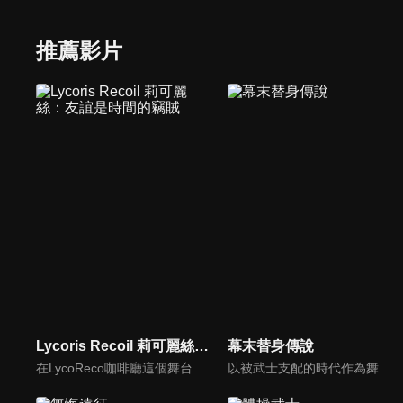
推薦影片
Lycoris Recoil 莉可麗絲：友誼是時間的竊賊
幕末替身傳說
在LycoReco咖啡廳這個舞台上，成員們有了更多新的互動。 請盡情享受非常日常的景象吧。
以被武士支配的時代作為舞台，描述七位被選中的罪人們，要代替被某個不知名人士全滅的新選組，守護京都的治安。