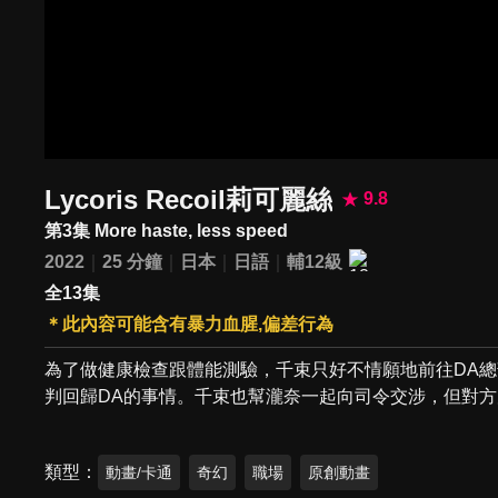
Lycoris Recoil莉可麗絲
9.8
第3集 More haste, less speed
2022
25 分鐘
日本
日語
輔12級
全13集
＊此內容可能含有暴力血腥,偏差行為
為了做健康檢查跟體能測驗，千束只好不情願地前往DA
判回歸DA的事情。千束也幫瀧奈一起向司令交涉，但對
類型
動畫/卡通
奇幻
職場
原創動畫