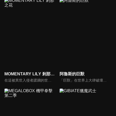
MOMENTARY LILY 剎那之花
阿魯斯的巨獸
在這被異世入侵者蹂躪的世界中, 一群女高中生們的日常生活。她們一起做料理，用標誌性武器對抗機械怪物，同時揭開她們神秘的過去和世界的秘密。
「巨獸」在世界上大肆破壞，而凡人狩獵巨獸，加以解剖並利用，以此繁榮興盛。「沒死成的吉洛」靠狩獵巨獸賺錢度日，他偶然遇見了被追捕的「第22號的庫米」。為了救她，吉洛拋下往日的哀傷挺身而出。人類帝國的謀劃，神秘的實驗，進逼的巨獸。向著那約定的時刻，吉洛一行人開始追尋世界的秘密——