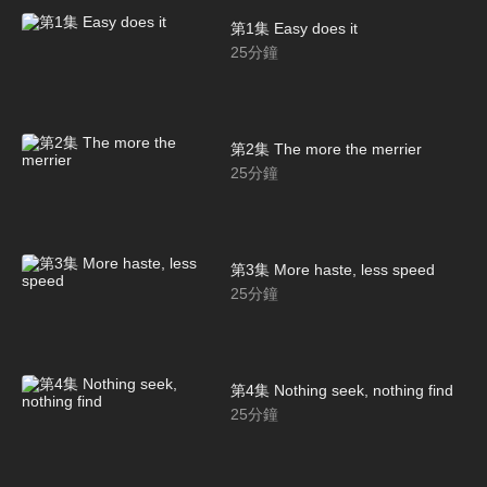
第1集 Easy does it
25
分鐘
第2集 The more the merrier
25
分鐘
第3集 More haste, less speed
25
分鐘
第4集 Nothing seek, nothing find
25
分鐘