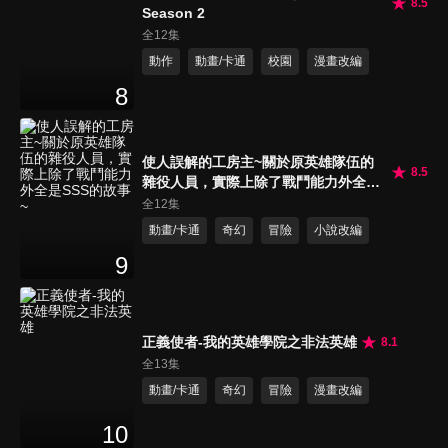
8.5
Season 2
全12集
動作
動畫/卡通
校園
漫畫改編
8
使人誤解的工房主~關於原英雄隊伍的
8.5
雜役人員，實際上除了戰鬥能力外全是
SSS的故事~
全12集
動畫/卡通
奇幻
冒險
小說改編
9
正義使者-我的英雄學院之非法英雄
8.1
全13集
動畫/卡通
奇幻
冒險
漫畫改編
10