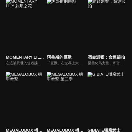
MOMENTARY LILY 剎那之花
阿魯斯的巨獸
宿命迴響：命運節拍
在這被異世入侵者蹂躪的世界中, 一群女高中生們的日常生活。她們一起做料理，用標誌性武器對抗機械怪物，同時揭開她們神秘的過去和世界的秘密。
「巨獸」在世界上大肆破壞，而凡人狩獵巨獸，加以解剖並利用，以此繁榮興盛。「沒死成的吉洛」靠狩獵巨獸賺錢度日，他偶然遇見了被追捕的「第22號的庫米」。為了救她，吉洛拋下往日的哀傷挺身而出。人類帝國的謀劃，神秘的實驗，進逼的巨獸。向著那約定的時刻，吉洛一行人開始追尋世界的秘密——
樂曲化為力量，寄宿於少女之身。過往創作的傳奇歌劇和偉大樂曲，將化為樂譜中誕生的新生命「奏者」。在失去音樂的世界裡，凝聚音樂之力進行戰鬥，這是少女們和命運短暫而美麗的故事。她們為歡樂的未來為目標而努力！
MEGALOBOX 機甲拳擊
MEGALOBOX 機甲拳擊 第二季
GIBIATE獵魔武士