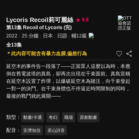
Lycoris Recoil莉可麗絲
9.8
第13集 Recoil of Lycoris (完)
2022
25 分鐘
日本
日語
輔12級
全13集
＊此內容可能含有暴力血腥,偏差行為
延空木的事件告一段落了——正當眾人這麼以為時，本應
倒在舊電波塔的真島，卻再次出現在千束面前。真島宣稱
在延空木設置了炸彈，以爆破延空木為賭注，向千束發起
一對一的決鬥。在千束身體也不停逼近時間限制的同時，
最後的戰鬥就此展開——
類型
動畫/卡通
奇幻
職場
原創動畫
配音
安濟知佳
若山詩音