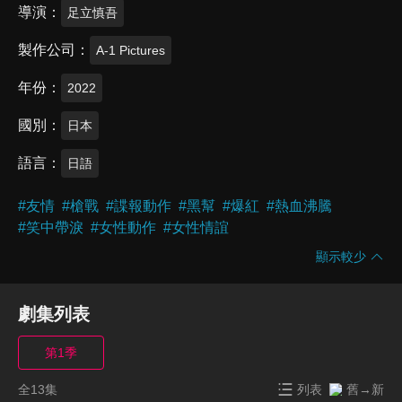
導演
足立慎吾
製作公司
A-1 Pictures
年份
2022
國別
日本
語言
日語
#
友情
#
槍戰
#
諜報動作
#
黑幫
#
爆紅
#
熱血沸騰
#
笑中帶淚
#
女性動作
#
女性情誼
顯示較少
劇集列表
第1季
全13集
列表
舊→新