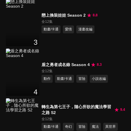
戀上換裝娃娃 Season 2
8.8
全12集
動畫/卡通
愛情
漫畫改編
3
盾之勇者成名錄 Season 4
8.3
全12集
動作
動畫/卡通
冒險
小說改編
4
轉生為第七王子，隨心所欲的魔法學習
9.4
之路 S2
全12集
動畫/卡通
奇幻
冒險
魔法
異世界