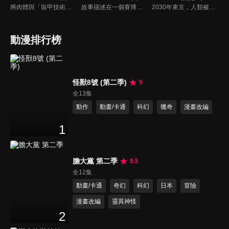
將肉體與「裝甲技術」融合的究極格鬥技——「MEGALOBOX」，將自己的全部賭在上面的男人們的熱血戰鬥開始！今天也立於非認可地區的賭博比賽賽場上的MEGALO拳擊手「JUNK DOG」。雖然具備實力，自己卻只有比賽造假賺錢這一條生存之道，他為這樣的「現在」感到心焦。但是，他與孤高的冠軍-勇利相遇後，作為一個MEGALO拳擊手，作為一個男人，向自己的「現在」發起挑戰。
故事描述在一個賽博龐克風的近未來，發展出了以外骨骼裝甲和拳擊融合的究極格鬥競技「MEGALOBOX」，但身為沒有市民權資格、居住在非認可區的主角JNK DOG即便想參賽，卻也只能被困在鄉下靠著打假比賽維生。本次的續做將以前作 7 年後的世界做為舞台，再度展開一場場精彩的對決。
2030年東京，人類被GIBIA化。面對世界範圍內開始的GIBIA化，凱琳向星辰許願“請賜我力量”如同回應她的許願，千水·兼六從過去前來。第一次與GIBIA對峙的千水·兼六等人陷入苦戰…就在這時，凱瑟琳前來相助。千水·兼六前往凱瑟琳他們居住的營地，然而…。
動漫排行榜
怪獸8號 (第二季)
9
全13集
動作
動畫/卡通
科幻
獵奇
漫畫改編
1
膽大黨 第二季
9.5
全12集
動畫/卡通
奇幻
科幻
日本
冒險
漫畫改編
靈異神怪
2