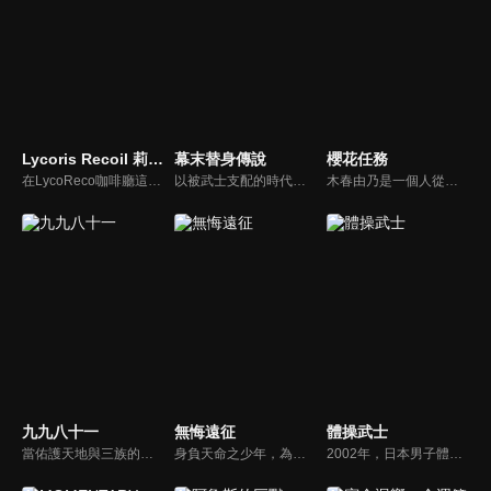
Lycoris Recoil 莉可麗絲：友誼是時間的竊賊
幕末替身傳說
櫻花任務
在LycoReco咖啡廳這個舞台上，成員們有了更多新的互動。 請盡情享受非常日常的景象吧。
以被武士支配的時代作為舞台，描述七位被選中的罪人們，要代替被某個不知名人士全滅的新選組，守護京都的治安。
木春由乃是一個人從東京來到鄉下，即將面臨短大畢業的20歲普通女生。她接受了30多家公司的面試，卻得不到工作肯定，積蓄也所剩無幾。就在她仍在這樣糾結的某一天，忽然收到了來自以前曾經工作過的一家派遣事務所的委託。意外的被任命為「間野山」這個鄉下地方的「國王」?!
九九八十一
無悔遠征
體操武士
當佑護天地與三族的隱樹開始衰敗，背負天授的身份和使命，碧涵踏上了這段漫漫征程。為找到鴻蒙，還世間安寧，一路千難萬險，荊棘叢生。有至親至密的溫切，亦有至惡至險的阻隔，幸得夥伴並肩，雖一路坎坷，仍且行且歌。
身負天命之少年，為拯蒼生，毅然踏上艱難征程。一路雖艱險重重，然其心無悔，唯願天下重歸安寧之境。
2002年，日本男子體操界盛極一時的年代。為體操傾注生涯的前日本國手「荒垣城太郎」（29 歲），縱然漸漸沒辦法隨心所欲演出，他依然每日持續不斷鞭策自己。直到有一天，他的教練「天草」勸他引退。城太郎就此陷入苦惱，唯有女兒「玲」依然鼓勵支持他。然後，荒垣家的命運將因為某個『邂逅』大為改變。