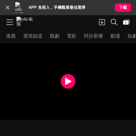
APP 免登入，手機觀看最佳選擇
下載
推薦
電視頻道
戲劇
電影
同步新番
動漫
短