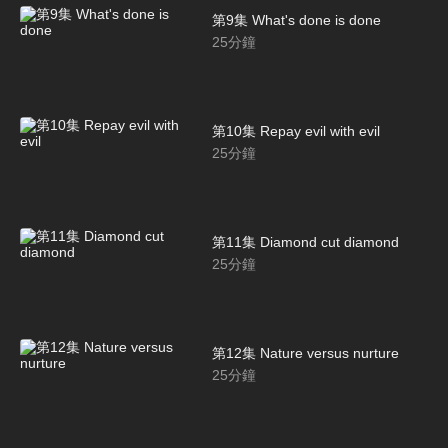
第9集 What's done is done
25
分鐘
第10集 Repay evil with evil
25
分鐘
第11集 Diamond cut diamond
25
分鐘
第12集 Nature versus nurture
25
分鐘