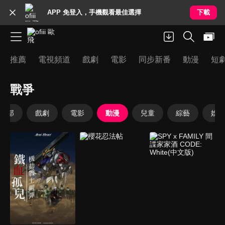
APP 免登入，手機觀看最佳選擇
下載
推薦
電視頻道
戲劇
電影
同步新番
動漫
短
戰爭
全部
戲劇
電影
動漫
兒童
綜藝
娛樂