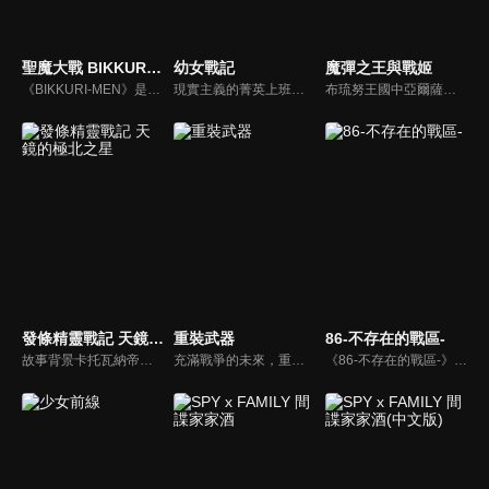
聖魔大戰 BIKKURI-MEN
幼女戰記
魔彈之王與戰姬
《BIKKURI-MEN》是以日本 LOTTE 巧克力零食「BIKKURI-MAN」的貼紙角色為基礎所推出的《聖魔大戰》完全新作動畫。故事以現代日本為舞台，講述在這個世界裡，BIKKURI-MAN 貼紙擁有絕對的價值，而從事宅配兼職的高中生大和，某天意外被捲入了圍繞於貼紙的戰爭後，將以「天使超商」及「惡魔超商」為中心，遇到各式各樣的夥伴與敵人。
現實主義的菁英上班族，某天在神的失控與強求之下轉生到了異世界，成為名為提古雷查夫的幼女。在這運用魔導寶珠等魔導兵器且飄著硝煙的戰爭世界，帶著口齒不清的話語，她將徹底發揮才能與生前的知識來擊墜敵軍。
布琉努王國中亞爾薩斯的領導人-堤格爾，因王國的征招，他被迫上到戰場。對手是吉斯塔特中的“七戰姬”之一、擁有“銀閃的風姬”名號的艾蕾歐諾拉，在她出奇不意的戰略下，擊破了布琉努大軍。就在堤格爾絕望的做好受死準備之時，“你從現在開始就是我的人了”因對方的一句話，堤格爾的命運將徹底改寫。
發條精靈戰記 天鏡的極北之星
重裝武器
86-不存在的戰區-
故事背景卡托瓦納帝國，是與鄰國處於戰爭狀態的大國。少年伊庫塔在外人眼中，一向是個愛睡午覺、遊手好閒、性喜漁色的傢伙，而這樣的「懶惰鬼」正因為某些內情，不情不願的準備參加高等軍官甄試。在當時，沒有任何人預料到這樣的他，日後竟搖身一變，成為帝國史上首屈一指的名將！
充滿戰爭的未來，重複又重複的殺戮中，存在著一架架超大型兵器OBJECT。以設計OBJECT為理想的學生庫溫瑟以派遣留學生的身份親自到戰場去，在那裡和OBJECT的操縱者ELITE公主殿下相遇，並且在一次作戰後，與夥伴賀維亞一同以士兵的身份對抗超大型兵器OBJECT。
《86-不存在的戰區-》動漫線上看。東部戰線第一戰區第一防衛隊，通稱先鋒戰隊。隊員全是被聖瑪格諾利亞共和國「排除」的「86」少年少女們所組成，並投身於對抗齊亞德帝國所開發的無人兵器「軍團」的殘酷戰場，不分日夜地不斷戰鬥下去。