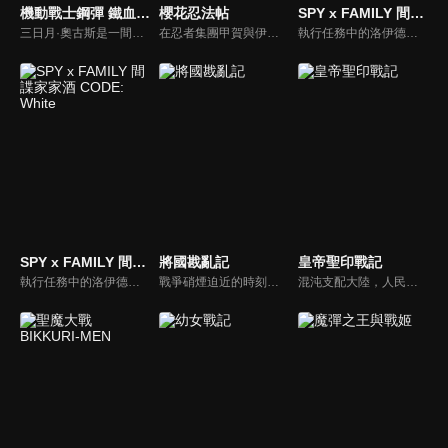
機動戰士鋼彈 鐵血孤兒
櫻花忍法帖
SPY x FAMILY 間諜家家酒 CODE: White(中文版)
三日月·奧古斯是一間民營保全公司，在一次護衛庫德莉雅的任務中被襲擊，公司利用三日月等小孩作為誘餌展開撤退。少年們的領袖「歐格·伊茲卡」趁機反叛。就在此時，三日月啟動了在過去厄祭戰爭中使用，目前作為CGS能源爐的機動戰士「獵魔鋼彈」。無人知曉其蘊藏的毀滅力量為故事揭開序幕…
在忍者集團甲賀與伊賀爆發戰爭並最終迎來雙方全滅後十年，寬永三年，天下變得太平。在這個和平的環境下，忍者成為了無用之物，唯有隱藏起來。甲賀與伊賀的族人希望透過雙方幼主進行聯婚鞏固族群的命脈。故事以甲賀八郎與伊賀五花這兩位少年少女們為中心，捲入了與操縱著非人力量的集團之間的戰鬥。
執行任務中的洛伊德，忽然接收到了「行動代號『梟』」換人的通知。另一方面，安妮亞就讀的伊甸學院即將舉行料理實習課程，傳聞在課程中優勝者將可以得到一顆星星。為了想要繼續執行行動代號『梟』，洛伊德需要有可以跟 WISE 交涉的籌碼。
SPY x FAMILY 間諜家家酒 CODE: White
將國戡亂記
皇帝聖印戰記
執行任務中的洛伊德，忽然接收到了「行動代號『梟』」換人的通知。另一方面，安妮亞就讀的伊甸學院即將舉行料理實習課程，傳聞在課程中優勝者將可以得到一顆星星。為了想要繼續執行行動代號『梟』，洛伊德需要有可以跟 WISE 交涉的籌碼。
戰爭硝煙迫近的時刻，飛揚起勇猛的羽翼！漫畫以遊牧民族國家突厥謁與軍事大國波羅地萊茵的摩擦衝突為開端，講述了少年將軍瑪法姆特(Mahmud 瑪赫穆德)的成長，以及席捲全大陸的羅馬里亞納大戰爭的始末。
混沌支配大陸，人民被擁有鎮壓混沌之力「聖印」的君主所守護。但君主們捨棄了手護的責任，開始了互相爭奪的戰亂—— 蔑視那些無理念君主的魔法師希露卡， 和為了將故鄉從苛政中解放的流浪騎士提歐，兩人會為混沌與戰亂的大陸帶來變革之風嗎？圍繞秩序的結晶「皇帝聖印」展開的戰記幻想劇，現在啟動！