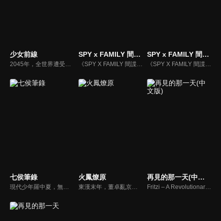
少女前線
SPY x FAMILY 間諜家家酒
SPY x FAMILY 間諜家家酒(中文版)
2045年，全世界遭受坍塌液汙染的地球。 圍繞著人類最原始的食住的需求，爆發了捲入全世界的第三次世界大戰。 終戰後的世界已經一片荒蕪。戰爭導致勞動力不足，促使了機械技術的進步，創造出了模仿人類的「人形」。其目的是為人類提供各種服務，外表雖和人類的少女如出一轍，但是有著遠超人類能力的機械生命體。
《SPY X FAMILY 間諜家家酒》動漫線上看。東國與西國，兩國之間已持續冷戰了十多年。隸屬於西國情報局對東課〈WISE〉的幹練間諜〈黃昏〉，被指派一項極機密任務，奉命接近威脅東西和平的危險人物，要刺探出東國國家統一黨黨魁──唐納文‧戴斯蒙德的戰爭計畫…
《SPY X FAMILY 間諜家家酒》動漫線上看。東國與西國，兩國之間已持續冷戰了十多年。隸屬於西國情報局對東課〈WISE〉的幹練間諜〈黃昏〉，被指派一項極機密任務，奉命接近威脅東西和平的危險人物，要刺探出東國國家統一黨黨魁──唐納文‧戴斯蒙德的戰爭計畫…
七侯筆錄
火鳳燎原
再見的那一天(中文版)
現代少年羅中夏，無意中邂逅了一支與「管城七侯」息息相關的筆靈，一個與筆冢相關的奇妙世界就此為他打開大門。然而少年雖得奇遇，卻因懷璧其罪而被各方勢力頻頻覬覦，少年只想躲避紛爭，一心尋找退筆之法。雖然退筆的過程總是事與願違，但少年卻因此得到成長，成為一個有擔當，有謀略的「筆冢吏」。
東漢末年，董卓亂京，挾天子以令諸侯，將諸侯親屬挾為人質。而後，在呂布的謀劃下，準備以洛陽為誘餌騙盟軍入瓮，火燒洛陽。盟軍為救人質，風流人物各出奇招，霸主與豪傑們的舞台，正拉開帷幕。
Fritzi – A Revolutionary Tale