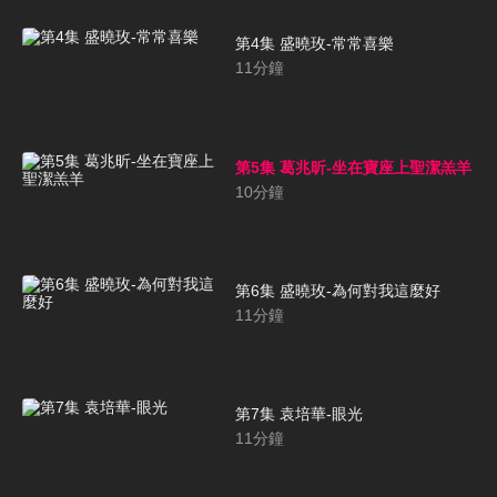
第4集 盛曉玫-常常喜樂
11
分鐘
第5集 葛兆昕-坐在寶座上聖潔羔羊
10
分鐘
第6集 盛曉玫-為何對我這麼好
11
分鐘
第7集 袁培華-眼光
11
分鐘