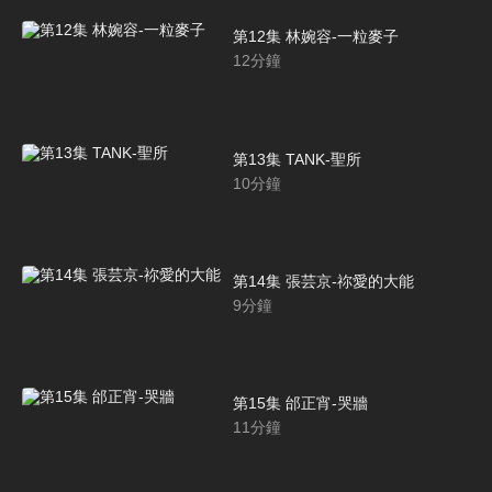
第12集 林婉容-一粒麥子
12
分鐘
第13集 TANK-聖所
10
分鐘
第14集 張芸京-祢愛的大能
9
分鐘
第15集 邰正宵-哭牆
11
分鐘