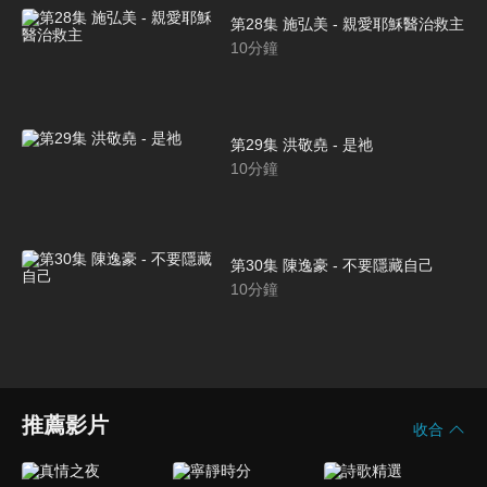
第28集 施弘美 - 親愛耶穌醫治救主
10
分鐘
第29集 洪敬堯 - 是祂
10
分鐘
第30集 陳逸豪 - 不要隱藏自己
10
分鐘
推薦影片
收合