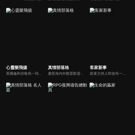
心靈樂飛揚
真情部落格
客家新事
黃國倫和洪敬堯一同至心靈樂飛揚分享流行音樂和詩歌的不同處，兩人在節目中更分享影響他們或深具意義的歌曲，節目中演唱了我願意、每天愛你多一些、眼淚、愛是最美的事情、不住感謝不停讚美、愛常常喜樂等動人好聽的歌曲。
廣受海內外觀眾歡迎的真情部落格，是以見證故事為主軸的訪談節目，由知名主播夏嘉璐主持，莊信德牧師、黃國倫牧師回應，來賓在節目中自在的暢談自己的生命歷程，這些最真實的生命見證也幫助許多人走出低谷。
跟著主持人郎祖筠一起關心客家事，體驗客家文化之美，透過見證分享一同經歷上帝的恩典。