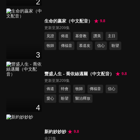
2
生命的贏家（中文配音）
9.8
更新至第209集
見證
佈道
基督教
讚美
主日
牧師
傳福音
慕道友
信心
盼望
3
豐盛人生 - 喬依絲邁爾（中文配音）
9.8
更新至第209集
佈道
特會
牧師
傳福音
信心
愛心
盼望
醫治釋放
4
新約妙妙妙
9.8
全23集