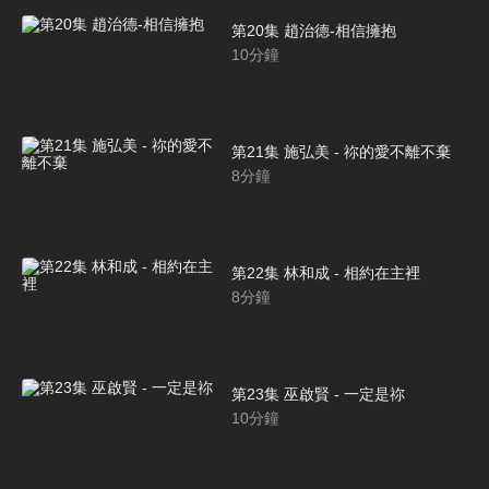
第20集 趙治德-相信擁抱
10
分鐘
第21集 施弘美 - 祢的愛不離不棄
8
分鐘
第22集 林和成 - 相約在主裡
8
分鐘
第23集 巫啟賢 - 一定是祢
10
分鐘