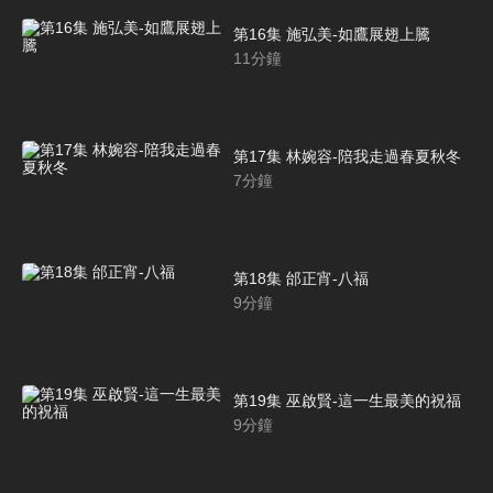
第16集 施弘美-如鷹展翅上騰
11
分鐘
第17集 林婉容-陪我走過春夏秋冬
7
分鐘
第18集 邰正宵-八福
9
分鐘
第19集 巫啟賢-這一生最美的祝福
9
分鐘