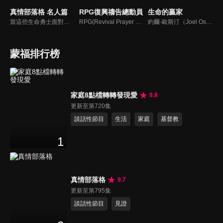
真情部落格 名人篇
RPG復興禱告總動員
生命的贏家
當這些生命勇士面對自己生命中的難題時，選擇靠著信靠耶穌來勇敢勝過，這些可愛的基督徒們，願意把自己生命裡最黑暗軟弱的一面和大家分享，為的就是將來自天上那最美好的福分帶給人們，每一個有血有淚的生命見證，都是最震撼人心的蛻變，最深刻的真實。
RPG(Revival Prayer Group復興禱告小組)，只要三個人聚集就可以禱告。由寇紹恩牧師特別參與製作、主持，讓見證複製見證，使聽聞中的神蹟奇事，成為你我的經歷，進而翻轉迎向復興！
約爾·歐斯汀（Joel Osteen）綽號是「微笑的傳道者」，是美國的宣教士、電視佈道家和作家，他在美國最大的基督教會湖木教會擔任主任牧師。2004年，他的第一本書「活出美好」，首次出版就登上紐約時報暢銷書的榜首，這本書在紐約時報暢銷200多週。
蒙福排行榜
家庭8點檔轉轉發現愛
9.8
更新至第720集
談話性節目
生活
家庭
基督教
1
真情部落格
9.7
更新至第795集
談話性節目
見證