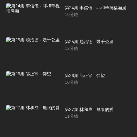
第24集 李信儀 - 耶和華祝福滿滿
10
分鐘
第25集 趙治德 - 幾千公里
12
分鐘
第26集 邰正宵 - 仰望
10
分鐘
第27集 林和成 - 無限的愛
11
分鐘