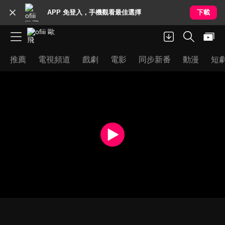
APP 免登入，手機觀看最佳選擇
下載
推薦
電視頻道
戲劇
電影
同步新番
動漫
短