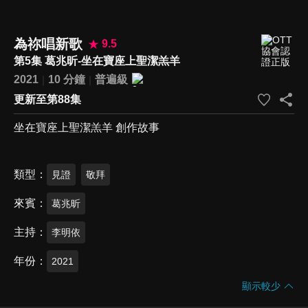
為祢唱新歌
9.5
第5集 葛兆昕-坐在寶座上聖潔羔羊
2021
10 分鐘
普遍級
更新至第88集
坐在寶座上聖潔羔羊 創作故事
類型
見證
敬拜
來賓
葛兆昕
主持
李明依
年份
2021
顯示較少