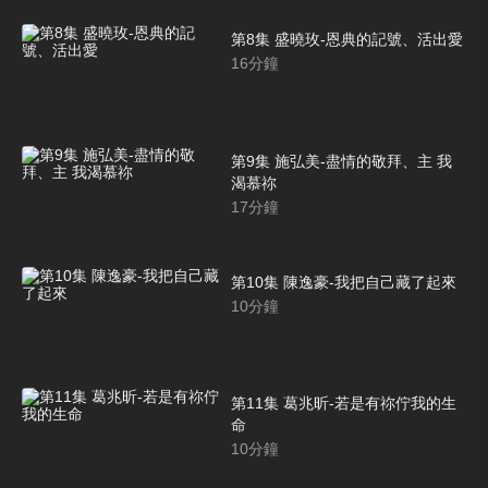
第8集 盛曉玫-恩典的記號、活出愛
16
分鐘
第9集 施弘美-盡情的敬拜、主 我
渴慕祢
17
分鐘
第10集 陳逸豪-我把自己藏了起來
10
分鐘
第11集 葛兆昕-若是有祢佇我的生
命
10
分鐘