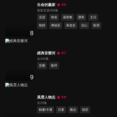
生命的贏家
9.8
更新至第268集
見證
佈道
基督教
讚美
主日
牧師
傳福音
慕道友
信心
盼望
8
經典音樂河
9.7
全344集
音樂
敬拜
9
風雲人物志
9.8
全20集
動畫/卡通
兒童
勵志
福音