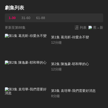
劇集列表
1-30
31-60
61-88
更新至第88集
列表
舊→新
第1集 葛兆昕-祢愛永不變
12
分鐘
第2集 陳逸豪-耶和華的心
12
分鐘
第3集 袁培華-我們需要好消息
8
分鐘