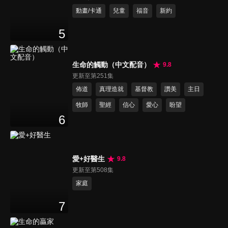
動畫/卡通
兒童
福音
新約
5
生命的觸動（中文配音）
9.8
更新至第251集
佈道
真理造就
基督教
讚美
主日
牧師
聖經
信心
愛心
盼望
6
愛+好醫生
9.8
更新至第508集
家庭
7