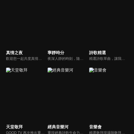
真情之夜
寧靜時分
詩歌精選
歡迎您一起共度真情之夜，透過見證、詩歌讓我們一同進入在這個城市裡，許許多多的真情故事、真情人生。
夜深人靜的時刻，隨著音樂的流轉，帶領我們更深的摸著主。
精選詩歌單曲，讓我們獻上全心全人的敬拜。
天堂敬拜
經典音樂河
音樂會
GOOD TV 再次推出重量級音樂節目《天堂敬拜》，匯集當代知名音樂人，在敬拜水流中引領觀眾經歷神的同在。期盼觀眾收看時，神的同在降臨、聖靈充滿；透過音樂成為橋樑，讓神同在的氛圍，吸引非基督徒渴望認識神，得著救恩。
重現經典詩歌生命力，讓您在歌中感受上帝亙古榮耀作為和救贖大恩。
精選敬拜現場與敬拜者真實的分享，讓我們一起向神獻上最美的祭。