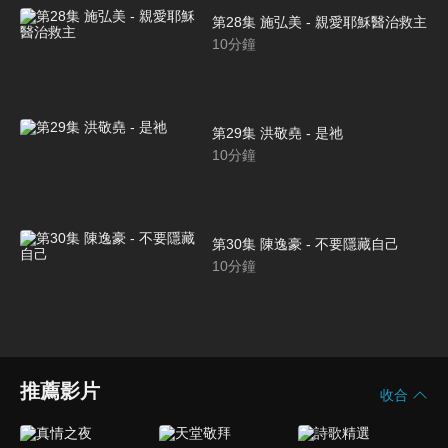
第28集 施弘美 - 親愛耶穌醫治救主
10
分鐘
第29集 洪敬堯 - 是祂
10
分鐘
第30集 陳逸豪 - 不要隱藏自己
10
分鐘
推薦影片
收合