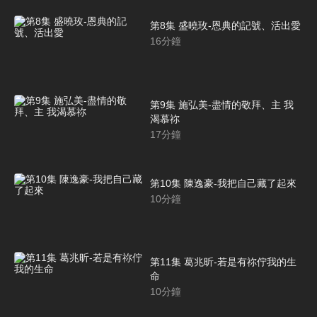
第8集 盛曉玫-恩典的記號、活出愛
16
分鐘
第9集 施弘美-盡情的敬拜、主 我
渴慕祢
17
分鐘
第10集 陳逸豪-我把自己藏了起來
10
分鐘
第11集 葛兆昕-若是有祢佇我的生
命
10
分鐘