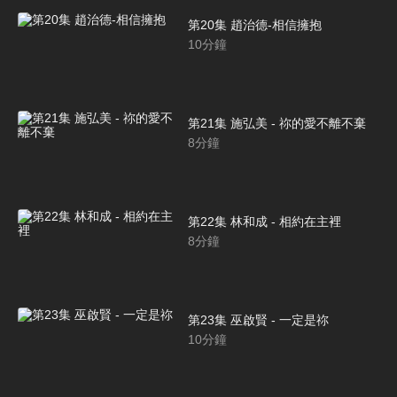
第20集 趙治德-相信擁抱
10
分鐘
第21集 施弘美 - 祢的愛不離不棄
8
分鐘
第22集 林和成 - 相約在主裡
8
分鐘
第23集 巫啟賢 - 一定是祢
10
分鐘