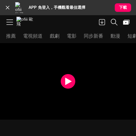
APP 免登入，手機觀看最佳選擇
下載
推薦
電視頻道
戲劇
電影
同步新番
動漫
短