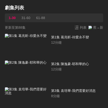
劇集列表
1-30
31-60
61-88
更新至第88集
列表
舊→新
第1集 葛兆昕-祢愛永不變
12
分鐘
第2集 陳逸豪-耶和華的心
12
分鐘
第3集 袁培華-我們需要好消息
8
分鐘