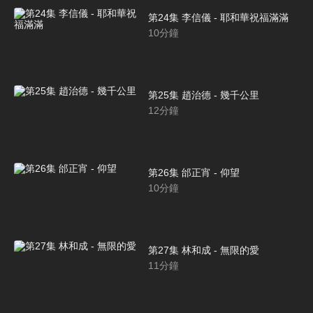
第24集 李信儀 - 耶和華祝福滿滿
10
分鐘
第25集 趙治德 - 幾千公里
12
分鐘
第26集 邰正宵 - 仰望
10
分鐘
第27集 林和成 - 無限的愛
11
分鐘