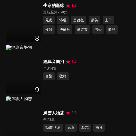
生命的贏家
9.8
更新至第268集
見證
佈道
基督教
讚美
主日
牧師
傳福音
慕道友
信心
盼望
8
經典音樂河
9.7
全344集
音樂
敬拜
9
風雲人物志
9.8
全20集
動畫/卡通
兒童
勵志
福音