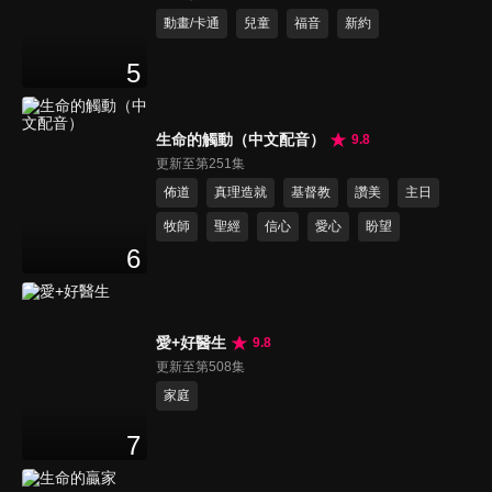
動畫/卡通
兒童
福音
新約
5
生命的觸動（中文配音）
9.8
更新至第251集
佈道
真理造就
基督教
讚美
主日
牧師
聖經
信心
愛心
盼望
6
愛+好醫生
9.8
更新至第508集
家庭
7