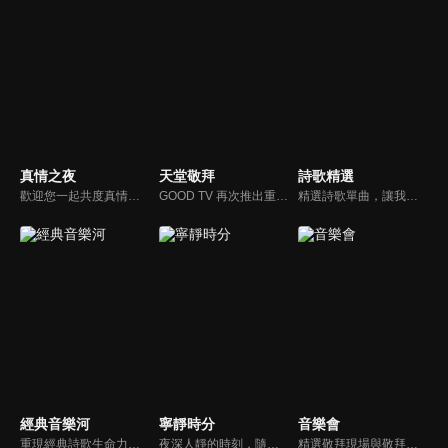
真情之夜
天堂敬拜
詩歌精選
歡迎您一起共度真情之夜，透過見證、詩歌讓我們一同進入在這個城市裡，許許多多的真情故事、真情人生。
GOOD TV 再次推出重量級音樂節目《天堂敬拜》，匯集當代知名音樂人，在敬拜水流中引領觀眾經歷神的同在。期盼觀眾收看時，神的同在降臨、聖靈充滿；透過音樂成為橋樑，讓神同在的氛圍，吸引非基督徒渴望認識神，得著救恩。
精選詩歌單曲，讓我們獻上全心全人的敬拜。
經典音樂河
寧靜時分
音樂會
重現經典詩歌生命力，讓您在歌中感受上帝亙古榮耀作為和救贖大恩。
夜深人靜的時刻，隨著音樂的流轉，帶領我們更深的摸著主。
精選敬拜現場與敬拜者真實的分享，讓我們一起向神獻上最美的祭。