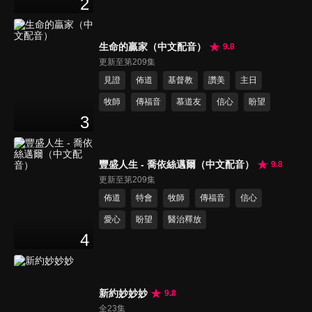
2
生命的贏家（中文配音）
9.8
更新至第209集
見證
佈道
基督教
讚美
主日
牧師
傳福音
慕道友
信心
盼望
3
豐盛人生 - 喬依絲邁爾（中文配音）
9.8
更新至第209集
佈道
特會
牧師
傳福音
信心
愛心
盼望
醫治釋放
4
新約妙妙妙
9.8
全23集