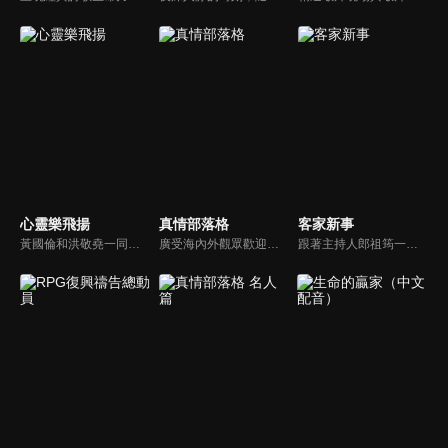
心靈樂飛揚
真情部落格
客家新事
黃國倫和洪敬堯一同至心靈樂飛揚分享流行音樂和詩歌的不同處，兩人在節目中更分享影響他們或深具意義的歌曲，節目中演唱了我願意、每天愛你多一些、眼淚、愛是最美的事情、不住感謝不停讚美、愛常常喜樂等動人好聽的歌曲。
廣受海內外觀眾歡迎的真情部落格，是以見證故事為主軸的訪談節目，由知名主播夏嘉璐主持，莊信德牧師、黃國倫牧師回應，來賓在節目中自在的暢談自己的生命歷程，這些最真實的生命見證也幫助許多人走出低谷。
跟著主持人郎祖筠一起關心客家事，體驗客家文化之美，透過見證分享一同經歷上帝的恩典。