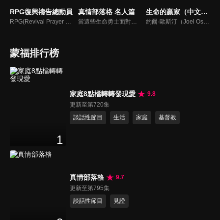
RPG復興禱告總動員
真情部落格 名人篇
生命的贏家（中文配音）
RPG(Revival Prayer Group復興禱告小組)，只要三個人聚集就可以禱告。由寇紹恩牧師特別參與製作、主持，讓見證複製見證，使聽聞中的神蹟奇事，成為你我的經歷，進而翻轉迎向復興！
當這些生命勇士面對自己生命中的難題時，選擇靠著信靠耶穌來勇敢勝過，這些可愛的基督徒們，願意把自己生命裡最黑暗軟弱的一面和大家分享，為的就是將來自天上那最美好的福分帶給人們，每一個有血有淚的生命見證，都是最震撼人心的蛻變，最深刻的真實。
約爾·歐斯汀（Joel Osteen）綽號是「微笑的傳道者」，是美國的宣教士、電視佈道家和作家，他在美國最大的基督教會湖木教會擔任主任牧師。2004年，他的第一本書「活出美好」，首次出版就登上紐約時報暢銷書的榜首，這本書在紐約時報暢銷200多週。
蒙福排行榜
家庭8點檔轉轉發現愛
9.8
更新至第720集
談話性節目
生活
家庭
基督教
1
真情部落格
9.7
更新至第795集
談話性節目
見證