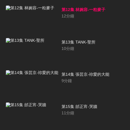
第12集 林婉容-一粒麥子
12
分鐘
第13集 TANK-聖所
10
分鐘
第14集 張芸京-祢愛的大能
9
分鐘
第15集 邰正宵-哭牆
11
分鐘