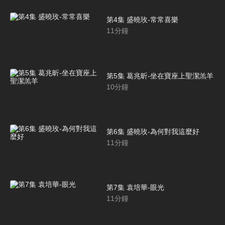
第4集 盛曉玫-常常喜樂
11
分鐘
第5集 葛兆昕-坐在寶座上聖潔羔羊
10
分鐘
第6集 盛曉玫-為何對我這麼好
11
分鐘
第7集 袁培華-眼光
11
分鐘