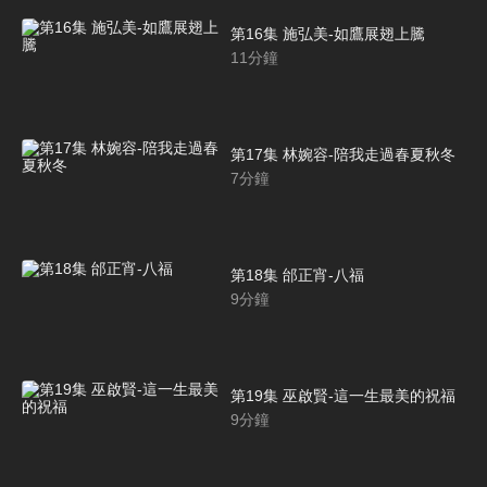
第16集 施弘美-如鷹展翅上騰
11
分鐘
第17集 林婉容-陪我走過春夏秋冬
7
分鐘
第18集 邰正宵-八福
9
分鐘
第19集 巫啟賢-這一生最美的祝福
9
分鐘