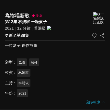
為祢唱新歌
9.5
第12集 林婉容-一粒麥子
2021
12 分鐘
普遍級
更新至第88集
一粒麥子 創作故事
類型
見證
敬拜
來賓
林婉容
主持
李明依
年份
2021
顯示較少