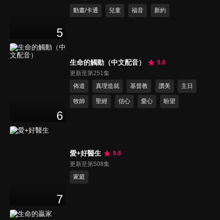
動畫/卡通
兒童
福音
新約
5
生命的觸動（中文配音）
9.8
更新至第251集
佈道
真理造就
基督教
讚美
主日
牧師
聖經
信心
愛心
盼望
6
愛+好醫生
9.8
更新至第508集
家庭
7