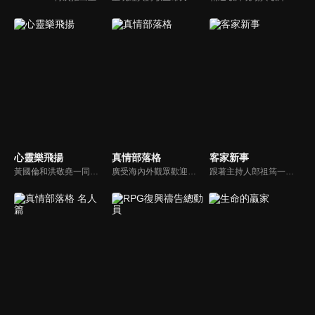
心靈樂飛揚
真情部落格
客家新事
黃國倫和洪敬堯一同至心靈樂飛揚分享流行音樂和詩歌的不同處，兩人在節目中更分享影響他們或深具意義的歌曲，節目中演唱了我願意、每天愛你多一些、眼淚、愛是最美的事情、不住感謝不停讚美、愛常常喜樂等動人好聽的歌曲。
廣受海內外觀眾歡迎的真情部落格，是以見證故事為主軸的訪談節目，由知名主播夏嘉璐主持，莊信德牧師、黃國倫牧師回應，來賓在節目中自在的暢談自己的生命歷程，這些最真實的生命見證也幫助許多人走出低谷。
跟著主持人郎祖筠一起關心客家事，體驗客家文化之美，透過見證分享一同經歷上帝的恩典。