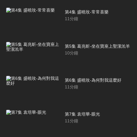
第4集 盛曉玫-常常喜樂
11
分鐘
第5集 葛兆昕-坐在寶座上聖潔羔羊
10
分鐘
第6集 盛曉玫-為何對我這麼好
11
分鐘
第7集 袁培華-眼光
11
分鐘