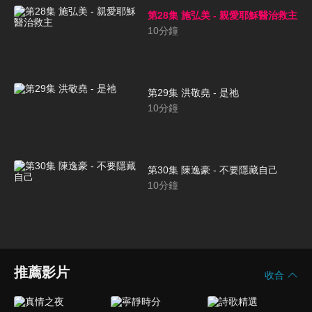
第28集 施弘美 - 親愛耶穌醫治救主
10
分鐘
第29集 洪敬堯 - 是祂
10
分鐘
第30集 陳逸豪 - 不要隱藏自己
10
分鐘
推薦影片
收合