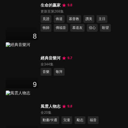
生命的贏家
9.8
更新至第268集
見證
佈道
基督教
讚美
主日
牧師
傳福音
慕道友
信心
盼望
8
經典音樂河
9.7
全344集
音樂
敬拜
9
風雲人物志
9.8
全20集
動畫/卡通
兒童
勵志
福音