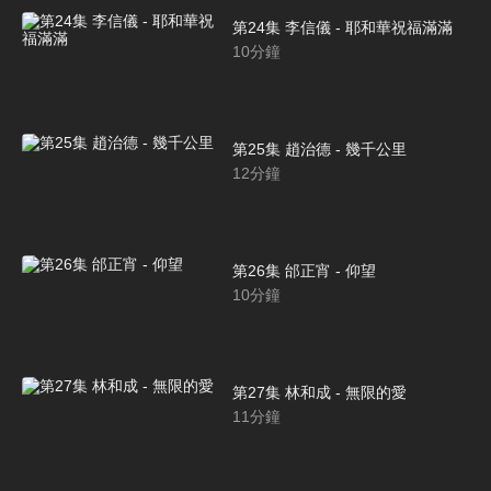
第24集 李信儀 - 耶和華祝福滿滿
10
分鐘
第25集 趙治德 - 幾千公里
12
分鐘
第26集 邰正宵 - 仰望
10
分鐘
第27集 林和成 - 無限的愛
11
分鐘