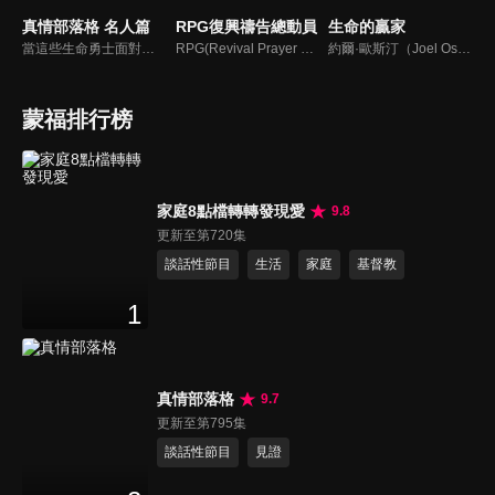
真情部落格 名人篇
RPG復興禱告總動員
生命的贏家
當這些生命勇士面對自己生命中的難題時，選擇靠著信靠耶穌來勇敢勝過，這些可愛的基督徒們，願意把自己生命裡最黑暗軟弱的一面和大家分享，為的就是將來自天上那最美好的福分帶給人們，每一個有血有淚的生命見證，都是最震撼人心的蛻變，最深刻的真實。
RPG(Revival Prayer Group復興禱告小組)，只要三個人聚集就可以禱告。由寇紹恩牧師特別參與製作、主持，讓見證複製見證，使聽聞中的神蹟奇事，成為你我的經歷，進而翻轉迎向復興！
約爾·歐斯汀（Joel Osteen）綽號是「微笑的傳道者」，是美國的宣教士、電視佈道家和作家，他在美國最大的基督教會湖木教會擔任主任牧師。2004年，他的第一本書「活出美好」，首次出版就登上紐約時報暢銷書的榜首，這本書在紐約時報暢銷200多週。
蒙福排行榜
家庭8點檔轉轉發現愛
9.8
更新至第720集
談話性節目
生活
家庭
基督教
1
真情部落格
9.7
更新至第795集
談話性節目
見證