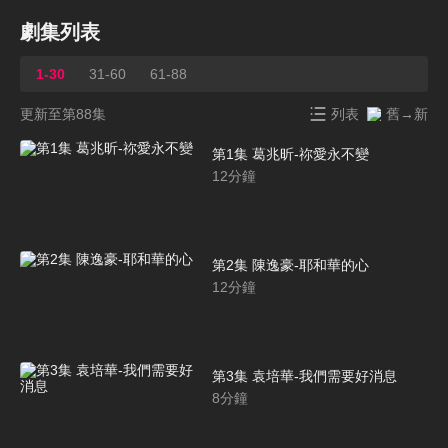
劇集列表
1-30
31-60
61-88
更新至第88集
列表
舊→新
第1集 葛兆昕-祢愛永不變
12
分鐘
第2集 陳逸豪-耶和華的心
12
分鐘
第3集 袁培華-我們需要好消息
8
分鐘