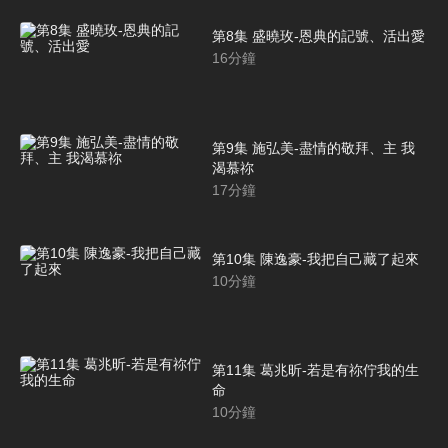
第8集 盛曉玫-恩典的記號、活出愛
16
分鐘
第9集 施弘美-盡情的敬拜、主 我
渴慕祢
17
分鐘
第10集 陳逸豪-我把自己藏了起來
10
分鐘
第11集 葛兆昕-若是有祢佇我的生
命
10
分鐘