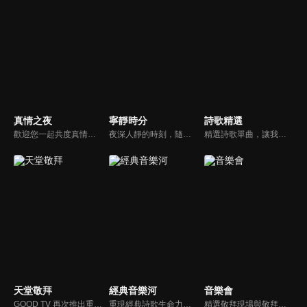
真情之夜
寧靜時分
詩歌精選
歡迎您一起共度真情之夜，透過見證、詩歌讓我們一同進入在這個城市裡，許許多多的真情故事、真情人生。
夜深人靜的時刻，隨著音樂的流轉，帶領我們更深的摸著主。
精選詩歌單曲，讓我們獻上全心全人的敬拜。
天堂敬拜
經典音樂河
音樂會
GOOD TV 再次推出重量級音樂節目《天堂敬拜》，匯集當代知名音樂人，在敬拜水流中引領觀眾經歷神的同在。期盼觀眾收看時，神的同在降臨、聖靈充滿；透過音樂成為橋樑，讓神同在的氛圍，吸引非基督徒渴望認識神，得著救恩。
重現經典詩歌生命力，讓您在歌中感受上帝亙古榮耀作為和救贖大恩。
精選敬拜現場與敬拜者真實的分享，讓我們一起向神獻上最美的祭。