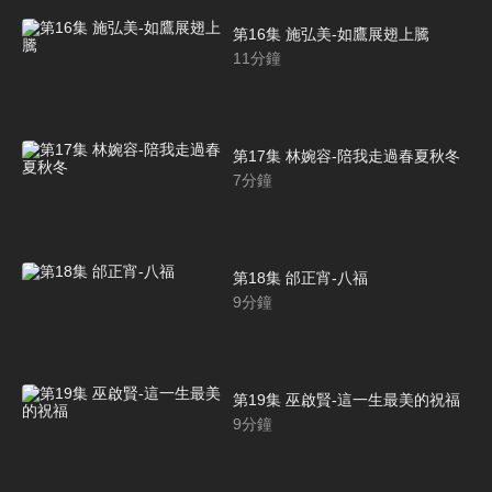
第16集 施弘美-如鷹展翅上騰
11
分鐘
第17集 林婉容-陪我走過春夏秋冬
7
分鐘
第18集 邰正宵-八福
9
分鐘
第19集 巫啟賢-這一生最美的祝福
9
分鐘