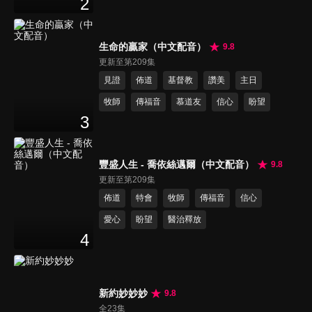
2
生命的贏家（中文配音）
9.8
更新至第209集
見證
佈道
基督教
讚美
主日
牧師
傳福音
慕道友
信心
盼望
3
豐盛人生 - 喬依絲邁爾（中文配音）
9.8
更新至第209集
佈道
特會
牧師
傳福音
信心
愛心
盼望
醫治釋放
4
新約妙妙妙
9.8
全23集