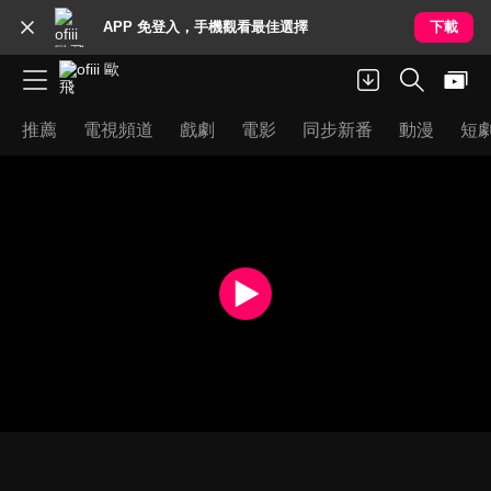
APP 免登入，手機觀看最佳選擇
下載
推薦
電視頻道
戲劇
電影
同步新番
動漫
短