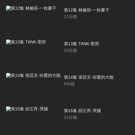
第12集 林婉容-一粒麥子
12
分鐘
第13集 TANK-聖所
10
分鐘
第14集 張芸京-祢愛的大能
9
分鐘
第15集 邰正宵-哭牆
11
分鐘