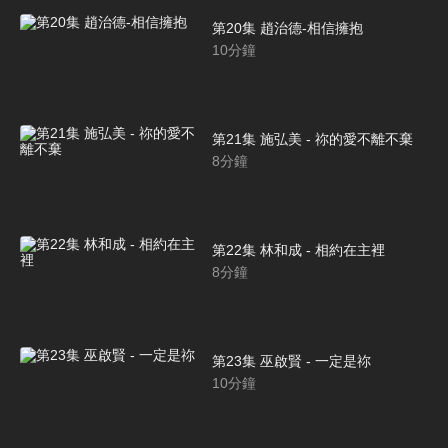
第20集 趙治德-相信擁抱
10
分鐘
第21集 施弘美 - 祢的愛不離不棄
8
分鐘
第22集 林和成 - 相約在主裡
8
分鐘
第23集 巫啟賢 - 一定是祢
10
分鐘