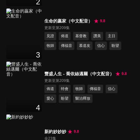
2
生命的贏家（中文配音）
9.8
更新至第209集
見證
佈道
基督教
讚美
主日
牧師
傳福音
慕道友
信心
盼望
3
豐盛人生 - 喬依絲邁爾（中文配音）
9.8
更新至第209集
佈道
特會
牧師
傳福音
信心
愛心
盼望
醫治釋放
4
新約妙妙妙
9.8
全23集