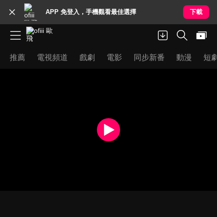
APP 免登入，手機觀看最佳選擇
下載
推薦
電視頻道
戲劇
電影
同步新番
動漫
短