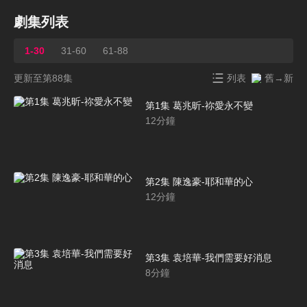
劇集列表
1-30
31-60
61-88
更新至第88集
列表
舊→新
第1集 葛兆昕-祢愛永不變
12
分鐘
第2集 陳逸豪-耶和華的心
12
分鐘
第3集 袁培華-我們需要好消息
8
分鐘