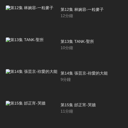
第12集 林婉容-一粒麥子
12
分鐘
第13集 TANK-聖所
10
分鐘
第14集 張芸京-祢愛的大能
9
分鐘
第15集 邰正宵-哭牆
11
分鐘