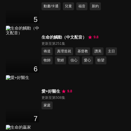
動畫/卡通
兒童
福音
新約
5
生命的觸動（中文配音）
9.8
更新至第251集
佈道
真理造就
基督教
讚美
主日
牧師
聖經
信心
愛心
盼望
6
愛+好醫生
9.8
更新至第508集
家庭
7