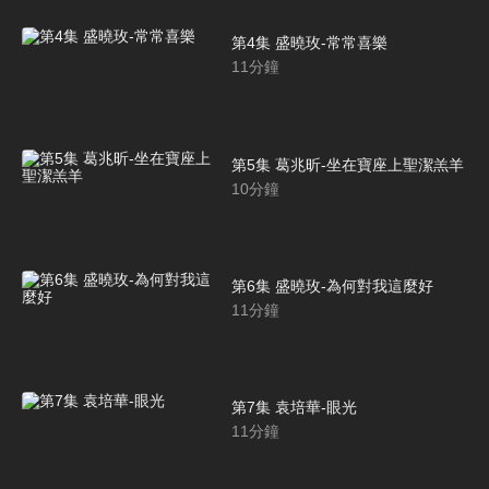
第4集 盛曉玫-常常喜樂
11
分鐘
第5集 葛兆昕-坐在寶座上聖潔羔羊
10
分鐘
第6集 盛曉玫-為何對我這麼好
11
分鐘
第7集 袁培華-眼光
11
分鐘