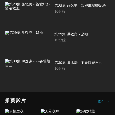
第28集 施弘美 - 親愛耶穌醫治救主
10
分鐘
第29集 洪敬堯 - 是祂
10
分鐘
第30集 陳逸豪 - 不要隱藏自己
10
分鐘
推薦影片
收合