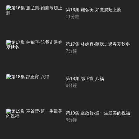
第16集 施弘美-如鷹展翅上騰
11
分鐘
第17集 林婉容-陪我走過春夏秋冬
7
分鐘
第18集 邰正宵-八福
9
分鐘
第19集 巫啟賢-這一生最美的祝福
9
分鐘