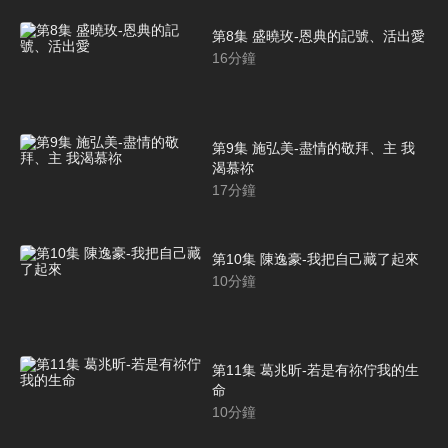
第8集 盛曉玫-恩典的記號、活出愛
16
分鐘
第9集 施弘美-盡情的敬拜、主 我
渴慕祢
17
分鐘
第10集 陳逸豪-我把自己藏了起來
10
分鐘
第11集 葛兆昕-若是有祢佇我的生
命
10
分鐘