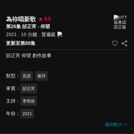
為祢唱新歌
9.5
第26集 邰正宵 - 仰望
2021
10 分鐘
普遍級
更新至第88集
邰正宵 仰望 創作故事
類型
見證
敬拜
來賓
邰正宵
主持
李明依
年份
2021
顯示較少