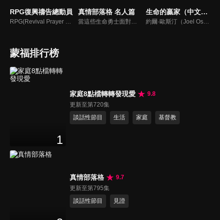
RPG復興禱告總動員
真情部落格 名人篇
生命的贏家（中文配音）
RPG(Revival Prayer Group復興禱告小組)，只要三個人聚集就可以禱告。由寇紹恩牧師特別參與製作、主持，讓見證複製見證，使聽聞中的神蹟奇事，成為你我的經歷，進而翻轉迎向復興！
當這些生命勇士面對自己生命中的難題時，選擇靠著信靠耶穌來勇敢勝過，這些可愛的基督徒們，願意把自己生命裡最黑暗軟弱的一面和大家分享，為的就是將來自天上那最美好的福分帶給人們，每一個有血有淚的生命見證，都是最震撼人心的蛻變，最深刻的真實。
約爾·歐斯汀（Joel Osteen）綽號是「微笑的傳道者」，是美國的宣教士、電視佈道家和作家，他在美國最大的基督教會湖木教會擔任主任牧師。2004年，他的第一本書「活出美好」，首次出版就登上紐約時報暢銷書的榜首，這本書在紐約時報暢銷200多週。
蒙福排行榜
家庭8點檔轉轉發現愛
9.8
更新至第720集
談話性節目
生活
家庭
基督教
1
真情部落格
9.7
更新至第795集
談話性節目
見證