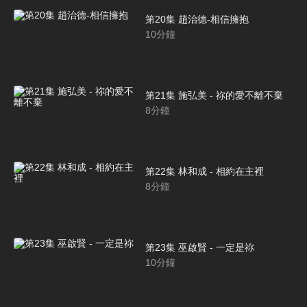
第20集 趙治德-相信擁抱
10
分鐘
第21集 施弘美 - 祢的愛不離不棄
8
分鐘
第22集 林和成 - 相約在主裡
8
分鐘
第23集 巫啟賢 - 一定是祢
10
分鐘