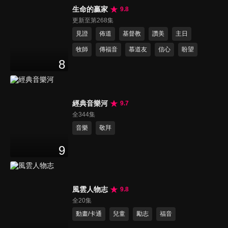
生命的贏家
9.8
更新至第268集
見證
佈道
基督教
讚美
主日
牧師
傳福音
慕道友
信心
盼望
8
經典音樂河
9.7
全344集
音樂
敬拜
9
風雲人物志
9.8
全20集
動畫/卡通
兒童
勵志
福音