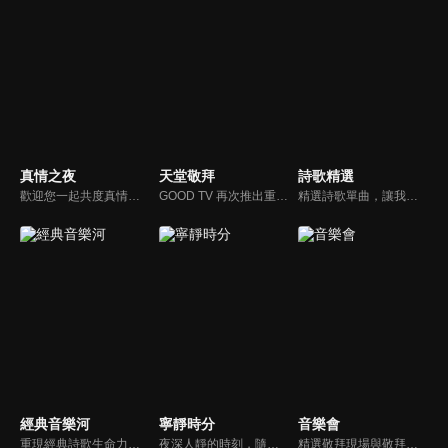
真情之夜
天堂敬拜
詩歌精選
歡迎您一起共度真情之夜，透過見證、詩歌讓我們一同進入在這個城市裡，許許多多的真情故事、真情人生。
GOOD TV 再次推出重量級音樂節目《天堂敬拜》，匯集當代知名音樂人，在敬拜水流中引領觀眾經歷神的同在。期盼觀眾收看時，神的同在降臨、聖靈充滿；透過音樂成為橋樑，讓神同在的氛圍，吸引非基督徒渴望認識神，得著救恩。
精選詩歌單曲，讓我們獻上全心全人的敬拜。
經典音樂河
寧靜時分
音樂會
重現經典詩歌生命力，讓您在歌中感受上帝亙古榮耀作為和救贖大恩。
夜深人靜的時刻，隨著音樂的流轉，帶領我們更深的摸著主。
精選敬拜現場與敬拜者真實的分享，讓我們一起向神獻上最美的祭。