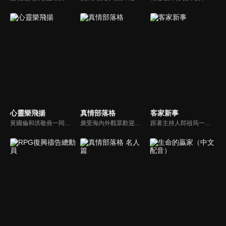
心靈樂飛揚
真情部落格
客家新事
黃國倫和洪敬堯一同至心靈樂飛揚分享流行音樂和詩歌的不同處，兩人在節目中更分享影響他們或深具意義的歌曲，節目中演唱了我願意、每天愛你多一些、眼淚、愛是最美的事情、不住感謝不停讚美、愛常常喜樂等動人好聽的歌曲。
廣受海內外觀眾歡迎的真情部落格，是以見證故事為主軸的訪談節目，由知名主播夏嘉璐主持，莊信德牧師、黃國倫牧師回應，來賓在節目中自在的暢談自己的生命歷程，這些最真實的生命見證也幫助許多人走出低谷。
跟著主持人郎祖筠一起關心客家事，體驗客家文化之美，透過見證分享一同經歷上帝的恩典。