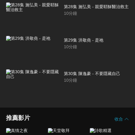
第28集 施弘美 - 親愛耶穌醫治救主
10
分鐘
第29集 洪敬堯 - 是祂
10
分鐘
第30集 陳逸豪 - 不要隱藏自己
10
分鐘
推薦影片
收合