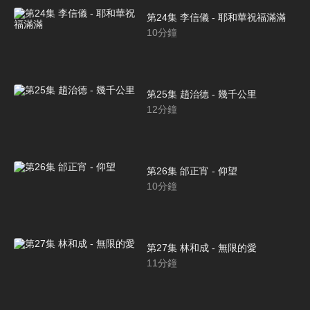
第24集 李信儀 - 耶和華祝福滿滿
10
分鐘
第25集 趙治德 - 幾千公里
12
分鐘
第26集 邰正宵 - 仰望
10
分鐘
第27集 林和成 - 無限的愛
11
分鐘