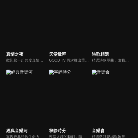
真情之夜
天堂敬拜
詩歌精選
歡迎您一起共度真情之夜，透過見證、詩歌讓我們一同進入在這個城市裡，許許多多的真情故事、真情人生。
GOOD TV 再次推出重量級音樂節目《天堂敬拜》，匯集當代知名音樂人，在敬拜水流中引領觀眾經歷神的同在。期盼觀眾收看時，神的同在降臨、聖靈充滿；透過音樂成為橋樑，讓神同在的氛圍，吸引非基督徒渴望認識神，得著救恩。
精選詩歌單曲，讓我們獻上全心全人的敬拜。
經典音樂河
寧靜時分
音樂會
重現經典詩歌生命力，讓您在歌中感受上帝亙古榮耀作為和救贖大恩。
夜深人靜的時刻，隨著音樂的流轉，帶領我們更深的摸著主。
精選敬拜現場與敬拜者真實的分享，讓我們一起向神獻上最美的祭。