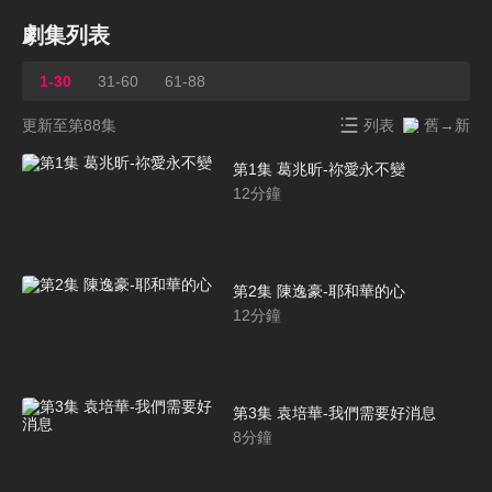
劇集列表
1-30
31-60
61-88
更新至第88集
列表
舊→新
第1集 葛兆昕-祢愛永不變
12
分鐘
第2集 陳逸豪-耶和華的心
12
分鐘
第3集 袁培華-我們需要好消息
8
分鐘