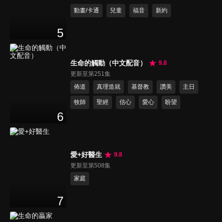
動畫/卡通
兒童
福音
新約
5
生命的觸動（中文配音）
9.8
更新至第251集
佈道
真理造就
基督教
讚美
主日
牧師
聖經
信心
愛心
盼望
6
愛+好醫生
9.8
更新至第508集
家庭
7