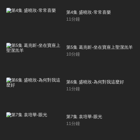
第4集 盛曉玫-常常喜樂
11
分鐘
第5集 葛兆昕-坐在寶座上聖潔羔羊
10
分鐘
第6集 盛曉玫-為何對我這麼好
11
分鐘
第7集 袁培華-眼光
11
分鐘