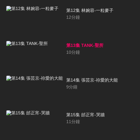
第12集 林婉容-一粒麥子
12
分鐘
第13集 TANK-聖所
10
分鐘
第14集 張芸京-祢愛的大能
9
分鐘
第15集 邰正宵-哭牆
11
分鐘