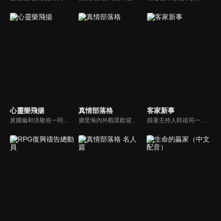
心靈樂飛揚
真情部落格
客家新事
黃國倫和洪敬堯一同至心靈樂飛揚分享流行音樂和詩歌的不同處，兩人在節目中更分享影響他們或深具意義的歌曲，節目中演唱了我願意、每天愛你多一些、眼淚、愛是最美的事情、不住感謝不停讚美、愛常常喜樂等動人好聽的歌曲。
廣受海內外觀眾歡迎的真情部落格，是以見證故事為主軸的訪談節目，由知名主播夏嘉璐主持，莊信德牧師、黃國倫牧師回應，來賓在節目中自在的暢談自己的生命歷程，這些最真實的生命見證也幫助許多人走出低谷。
跟著主持人郎祖筠一起關心客家事，體驗客家文化之美，透過見證分享一同經歷上帝的恩典。