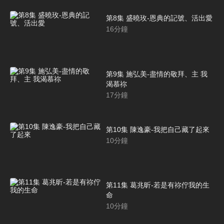
第8集 盛曉玫-恩典的記號、活出愛
16
分鐘
第9集 施弘美-盡情的敬拜、主 我
渴慕祢
17
分鐘
第10集 陳逸豪-我把自己藏了起來
10
分鐘
第11集 葛兆昕-若是有祢佇我的生
命
10
分鐘