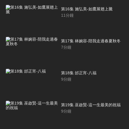
第16集 施弘美-如鷹展翅上騰
11
分鐘
第17集 林婉容-陪我走過春夏秋冬
7
分鐘
第18集 邰正宵-八福
9
分鐘
第19集 巫啟賢-這一生最美的祝福
9
分鐘