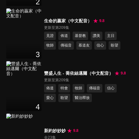
2
生命的贏家（中文配音）
9.8
更新至第209集
見證
佈道
基督教
讚美
主日
牧師
傳福音
慕道友
信心
盼望
3
豐盛人生 - 喬依絲邁爾（中文配音）
9.8
更新至第209集
佈道
特會
牧師
傳福音
信心
愛心
盼望
醫治釋放
4
新約妙妙妙
9.8
全23集