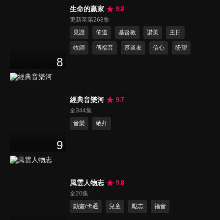
生命的贏家
9.8
更新至第268集
見證
佈道
基督教
讚美
主日
牧師
傳福音
慕道友
信心
盼望
8
經典音樂河
9.7
全344集
音樂
敬拜
9
風雲人物志
9.8
全20集
動畫/卡通
兒童
勵志
福音