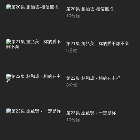
第20集 趙治德-相信擁抱
10
分鐘
第21集 施弘美 - 祢的愛不離不棄
8
分鐘
第22集 林和成 - 相約在主裡
8
分鐘
第23集 巫啟賢 - 一定是祢
10
分鐘