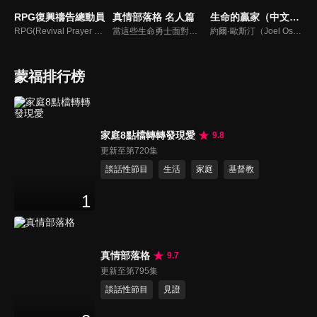
RPG復興禱告總動員
真情部落格 名人篇
生命的贏家（中文配音）
RPG(Revival Prayer Group復興禱告小組)，只要三個人聚集就可以禱告。由寇紹恩牧師特別參與製作、主持，讓見證複製見證，使聽聞中的神蹟奇事，成為你我的經歷，進而翻轉迎向復興！
當這些生命勇士面對自己生命中的難題時，選擇靠著信靠耶穌來勇敢勝過，這些可愛的基督徒們，願意把自己生命裡最黑暗軟弱的一面和大家分享，為的就是將來自天上那最美好的福分帶給人們，每一個有血有淚的生命見證，都是最震撼人心的蛻變，最深刻的真實。
約爾·歐斯汀（Joel Osteen）綽號是「微笑的傳道者」，是美國的宣教士、電視佈道家和作家，他在美國最大的基督教會湖木教會擔任主任牧師。2004年，他的第一本書「活出美好」，首次出版就登上紐約時報暢銷書的榜首，這本書在紐約時報暢銷200多週。
蒙福排行榜
家庭8點檔轉轉發現愛
9.8
更新至第720集
談話性節目
生活
家庭
基督教
1
真情部落格
9.7
更新至第795集
談話性節目
見證