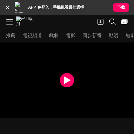
APP 免登入，手機觀看最佳選擇
下載
推薦
電視頻道
戲劇
電影
同步新番
動漫
短