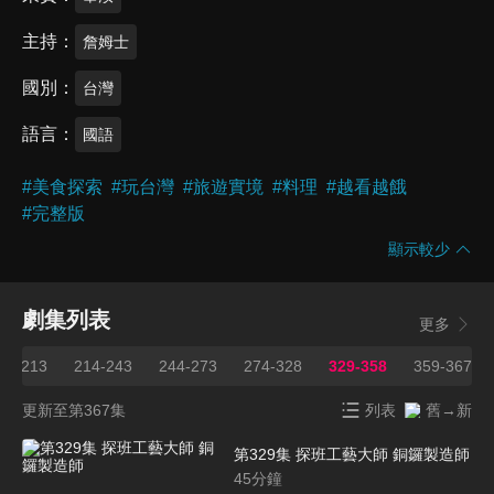
主持
詹姆士
國別
台灣
語言
國語
#
美食探索
#
玩台灣
#
旅遊實境
#
料理
#
越看越餓
#
完整版
顯示較少
劇集列表
更多
59-213
214-243
244-273
274-328
329-358
359-367
更新至第367集
列表
舊→新
第329集 探班工藝大師 銅鑼製造師
45
分鐘