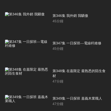
第346集 我外銷 我驕傲
45
分鐘
第347集 一日探班---電線杆維修
45
分鐘
第348集 在嘉限定 最熟悉的陌生食
材
47
分鐘
第349集 一日探班 嘉義木業職人
47
分鐘