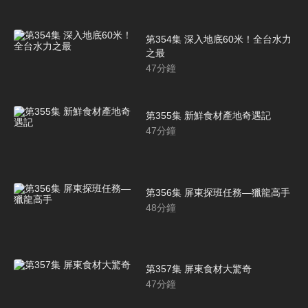
第354集 深入地底60米！全台水力
之最
47
分鐘
第355集 新鮮食材產地奇遇記
47
分鐘
第356集 屏東探班任務—獵龍高手
48
分鐘
第357集 屏東食材大驚奇
47
分鐘