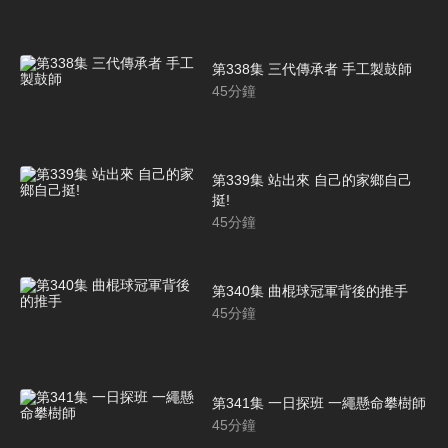
第338集 三代傳承者 手工製鼓師
45
分鐘
第339集 站出來 自己的家鄉自己
挺!
45
分鐘
第340集 曲棍球冠軍背後的推手
45
分鐘
第341集 一日探班 一繩懸命攀樹師
45
分鐘