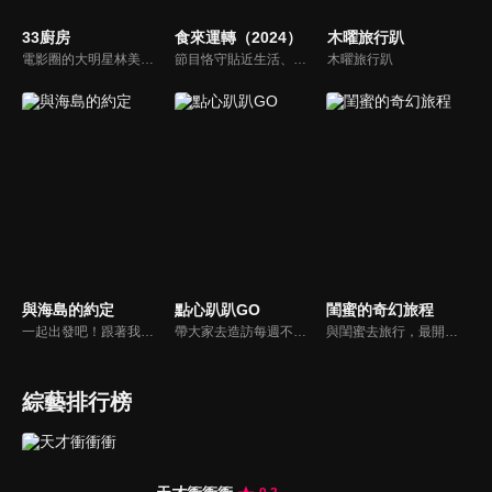
33廚房
食來運轉（2024）
木曜旅行趴
電影圈的大明星林美秀首度跨足綜藝接主持棒，帶領駱進漢師傅以及黃景龍師傅大展廚藝與觀眾們一起美味上菜！
節目恪守貼近生活、生動有趣的創作目標，探求美食新境界。八閩創富系列，展現勤勞樸實的八閩人播撒希望、耕耘收穫，共同構建起脫貧攻堅，創建小康生活的風貌。
木曜旅行趴
與海島的約定
點心趴趴GO
閨蜜的奇幻旅程
一起出發吧！跟著我們一起體驗海島度假的迷人魅力！從金門開始以主題旅遊方式，跟隨主持人融入當地風土民情及內行人才知道的海島秘境，深度悠遊各個魅力島嶼，讓我們一起逃離城市生活，遠離塵世喧囂，來一趟海島旅程，體驗臨海觀景的視覺震撼，感受最原始的島嶼力量。
帶大家去造訪每週不同主題的點心名店，節目中不只介紹人氣點心，結合周邊的吃喝玩樂，要帶給觀眾除了原本用點心做點心DIY手作樂趣之外，更要結合各商圈讓大家體驗食玩的樂趣
與閨蜜去旅行，最開心的就是不需要再顧及任何女生形象，可以盡情解放自己，一起完成瘋狂的事，節目主持人為演藝圈有十多年的情誼好友組合-小甜甜、王宇婕、王少偉和韋汝，帶領觀眾一起體驗閨蜜專屬浪漫行程，分享各自的時尚資訊，一起瘋一起笑，一同創造無價的回憶及故事！
綜藝排行榜