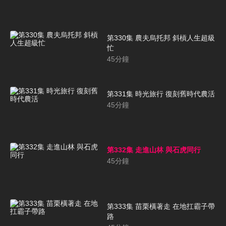
第330集 農夫烏托邦 斜槓人生超級
忙
45
分鐘
第331集 時光旅行 復刻舊時代農活
45
分鐘
第332集 走進山林 與石虎同行
45
分鐘
第333集 苗栗橫著走 在地扛霸子帶
路