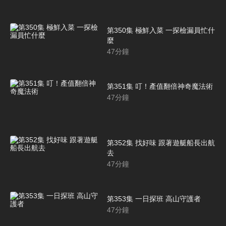
第350集 極鮮入菜 一探檢漏員忙什
麼
47
分鐘
第351集 叮！產值翻倍神奇魔法術
47
分鐘
第352集 找好味 跟著遊艇船長出航
去
47
分鐘
第353集 一日探班 高山守護者
47
分鐘