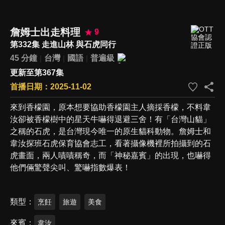
詹姆士出走料理
9
第332集 走進山林 與石虎同行
45 分鐘
台灣
國語
普遍級
更新至第367集
首播日期：2025-11-02
來到香檬園，原本想要協助香檬園主人摘採香檬，不料韋
汝卻被香檬樹中的星天牛嚇得退避三舍！有「台灣山貓」
之稱的石虎，是台灣現今唯一的原生貓科動物。詹姆士和
韋汝探班石虎保育協會志工，看著攝像機裡所拍攝到的石
虎畫面，兩人嘖嘖稱奇，而「神秘嘉賓」的出現，也嚇得
他們倆驚聲尖叫、驚嚇指數爆表！
類型
烹飪
旅遊
美食
來賓
韋汝