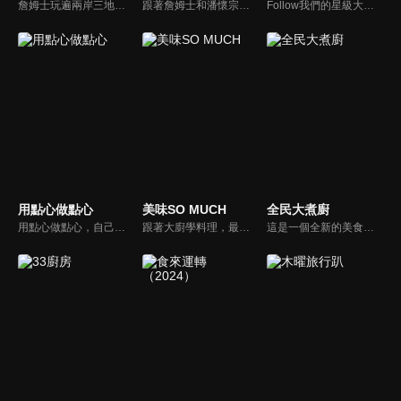
詹姆士玩遍兩岸三地、探索美味的根源！深入挖掘人與食物之間的美食故事，感受獨特地域文化對美食的影響，瞭解到中華飲食文化的精緻和源遠流長。哪裡排隊長，就往哪裡嚐！快跟上《詹姆士的美食餐車》，一起來吃香喝辣啦！
跟著詹姆士和潘懷宗博士就能輕鬆學料理！只是品嚐美食之餘，身體健康也要懂得把關，每集都會傳授生活健康資訊，破除一般飲食迷思，讓大家吃得美味、活得健康！
Follow我們的星級大廚和美食部落客，來場另類的美食饗宴吧！我們的星級主持人將化身為傳說中米其林指南的評分秘密客，帶大家拜訪各家知名的米其林餐廳，在餐廳主廚的指引下一同尋找當地特色食材、品嘗在地的隱藏版美食，一探其中的摘星秘訣。
用點心做點心
美味SO MUCH
全民大煮廚
用點心做點心，自己動手最開心！全台唯一以點心烘焙為主題的電視節目，邀請熱愛烘焙料理的你/妳，一起加入我們DIY各式各樣的點心。
跟著大廚學料理，最強的料理小百科，美味SO MUCH！
這是一個全新的美食節目，將為您煮出台灣的好滋味，豐富、美味的畫面，傳遞「煮廚」對料理的用心，獨特的介紹方式，要你吃得更有創意、吃得更有趣！現今飲食已趨健康走向為主，「全民大煮廚」要用「輕食輕煙」讓你吃出健康與活力，並帶觀眾們從食材開始，想成為達人級的吃貨，走～我們從「煮」開始！