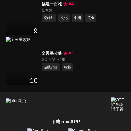
福建一百吃
8.3
全30集
紀錄片
文化
中國
美食
9
全民星攻略
8.1
更新至第931集
遊戲節目
綜藝
10
下載 ofiii APP