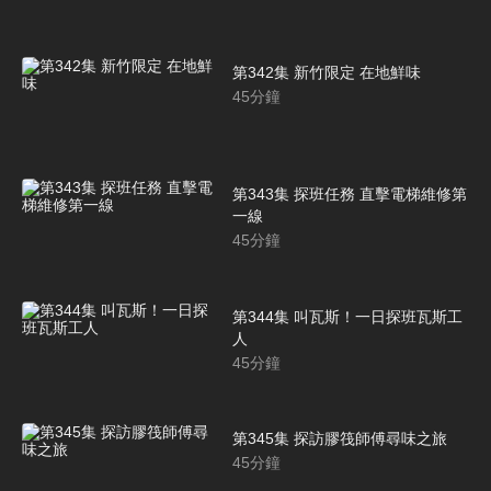
第342集 新竹限定 在地鮮味
45
分鐘
第343集 探班任務 直擊電梯維修第
一線
45
分鐘
第344集 叫瓦斯！一日探班瓦斯工
人
45
分鐘
第345集 探訪膠筏師傅尋味之旅
45
分鐘