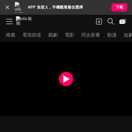
APP 免登入，手機觀看最佳選擇
下載
推薦
電視頻道
戲劇
電影
同步新番
動漫
短