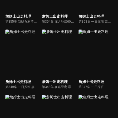
詹姆士出走料理
詹姆士出走料理
詹姆士出走料理
第355集 新鮮食材產地奇遇記
第354集 深入地底60米！全台水力之最
第353集 一日探班 高山守護者
詹姆士出走料理
詹姆士出走料理
詹姆士出走料理
第349集 一日探班 嘉義木業職人
第348集 在嘉限定 最熟悉的陌生食材
第347集 一日探班---電線杆維修