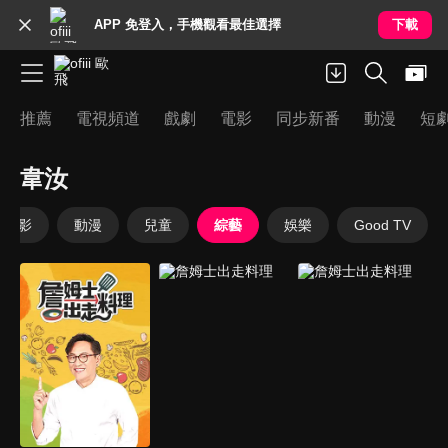
APP 免登入，手機觀看最佳選擇
下載
推薦
電視頻道
戲劇
電影
同步新番
動漫
短
韋汝
電影
動漫
兒童
綜藝
娛樂
Good TV