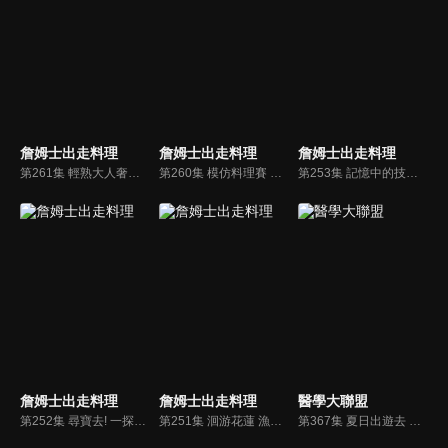
詹姆士出走料理
詹姆士出走料理
詹姆士出走料理
第261集 輕熟大人奢華之旅
第260集 模仿料理賽 完成菲式宴席菜
第253集 記憶中的技藝 傳承老手藝
詹姆士出走料理
詹姆士出走料理
醫學大聯盟
第252集 尋寶去! 一探花蓮山中秘寶
第251集 洄游花蓮 漁村復甦術
第367集 夏日出遊去 不做好控油管理是危機！！