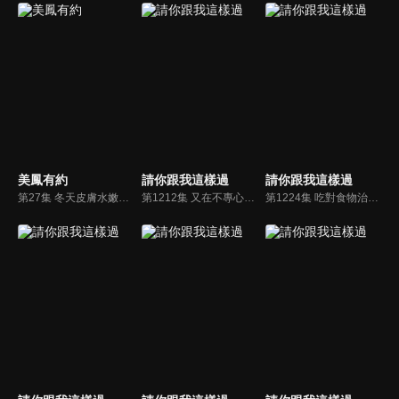
美鳳有約
請你跟我這樣過
請你跟我這樣過
第27集 冬天皮膚水嫩嫩 清潔保養一次到位
第1212集 又在不專心爸媽一招搞定
第1224集 吃對食物治百病