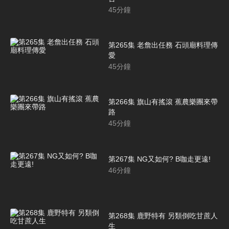
45
分鐘
第265集 老詹出任務 石頭廟料理傳
愛
45
分鐘
第266集 旗山有搖滾 蕉農樂團來帶
路
45
分鐘
第267集 NG又如何? B咖走更遠!
46
分鐘
第268集 鹿野特有 另類倒吃甘蔗人
生