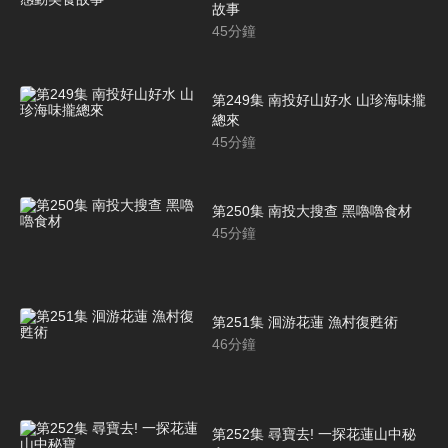
故事
45
分鐘
第249集 南投好山好水 山珍海味攏
總來
45
分鐘
第250集 南投大搜查 黑嚕嚕食材
45
分鐘
第251集 洄游花蓮 漁村復甦術
46
分鐘
第252集 尋寶去! 一探花蓮山中秘