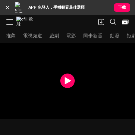
APP 免登入，手機觀看最佳選擇
下載
推薦
電視頻道
戲劇
電影
同步新番
動漫
短