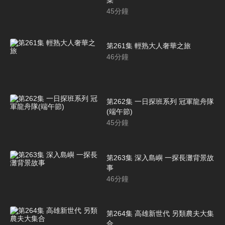
45
分鐘
第261集 輕熟大人奢華之旅
46
分鐘
第262集 一日探班系列 冠軍龍舟隊
(端午節)
45
分鐘
第263集 深入島嶼 一探長灘背景故
事
46
分鐘
第264集 高雄新世代 另類農夫大集
合