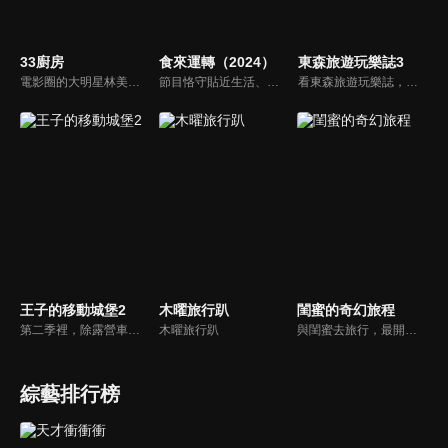
33廚房
食來運轉（2024）
東森旅遊玩樂誌3
電影圈的大明星林美秀首度跨足綜藝接主持棒，帶領駱進漢師傅以及黃景龍師傅大展廚藝與觀眾們一起美味上菜！
節目恪守貼近生活、生動有趣的創作目標，探求美食新境界。八閩創富系列，展現勤勞樸實的八閩人播撒希望、耕耘收穫，共同構建起脫貧攻堅，創建小康生活的風貌。
看東森旅遊玩樂誌，發現旅遊吃喝玩樂新鮮事，玩樂誌帶大家輕鬆悠遊全世界！看主持人旅途中發生什麼大小趣事？挖掘什麼樣的文化趣味，和他們一起好笑、一起感動！跟著節目這樣玩！
王子的移動城堡2
木曜旅行趴
閨蜜的奇幻旅程
第二季裡，除露營車外，我們加入了更多的移動元素，節目中特別請來新的搭檔Akemi，從柬埔寨拉開冒險旅程的序幕，騎乘摩托車穿梭在城市中，再到澳洲來趟史詩般的公路旅行。
木曜旅行趴
與閨蜜去旅行，最開心的就是不需要再顧及任何女生形象，可以盡情解放自己，一起完成瘋狂的事，節目主持人為演藝圈有十多年的情誼好友組合-小甜甜、王宇婕、王少偉和韋汝，帶領觀眾一起體驗閨蜜專屬浪漫行程，分享各自的時尚資訊，一起瘋一起笑，一同創造無價的回憶及故事！
綜藝排行榜