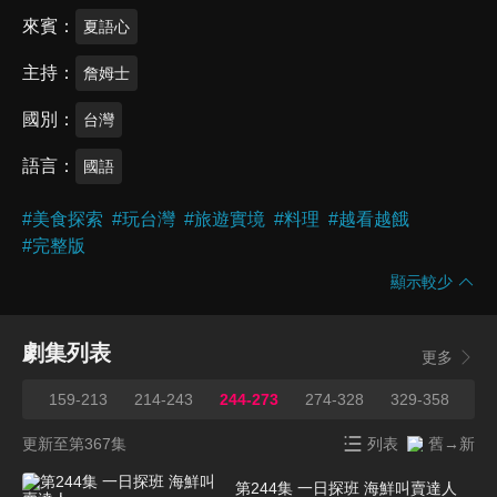
來賓
夏語心
主持
詹姆士
國別
台灣
語言
國語
#
美食探索
#
玩台灣
#
旅遊實境
#
料理
#
越看越餓
#
完整版
顯示較少
劇集列表
更多
158
159-213
214-243
244-273
274-328
329-358
35
更新至第367集
列表
舊→新
第244集 一日探班 海鮮叫賣達人