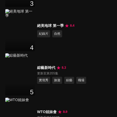
3
絕美地球 第一季
8.4
紀錄片
自然
4
綜藝新時代
8.3
更新至第355集
實境秀
旅遊
綜藝
職場
5
WTO姐妹會
8.9