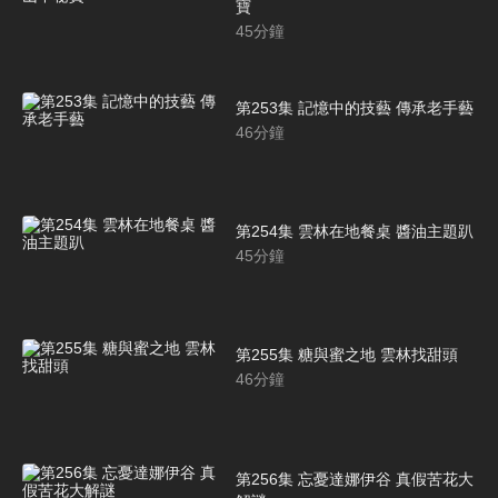
寶
45
分鐘
第253集 記憶中的技藝 傳承老手藝
46
分鐘
第254集 雲林在地餐桌 醬油主題趴
45
分鐘
第255集 糖與蜜之地 雲林找甜頭
46
分鐘
第256集 忘憂達娜伊谷 真假苦花大