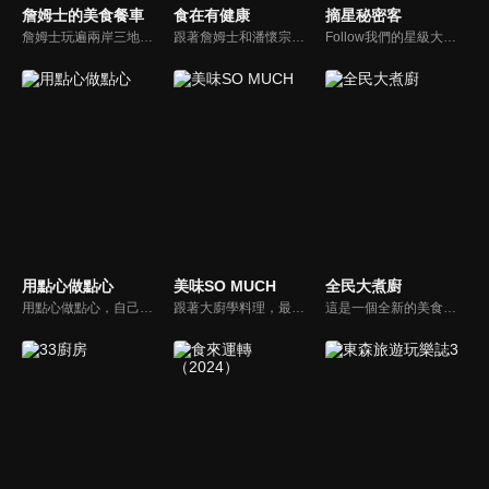
詹姆士的美食餐車
食在有健康
摘星秘密客
詹姆士玩遍兩岸三地、探索美味的根源！深入挖掘人與食物之間的美食故事，感受獨特地域文化對美食的影響，瞭解到中華飲食文化的精緻和源遠流長。哪裡排隊長，就往哪裡嚐！快跟上《詹姆士的美食餐車》，一起來吃香喝辣啦！
跟著詹姆士和潘懷宗博士就能輕鬆學料理！只是品嚐美食之餘，身體健康也要懂得把關，每集都會傳授生活健康資訊，破除一般飲食迷思，讓大家吃得美味、活得健康！
Follow我們的星級大廚和美食部落客，來場另類的美食饗宴吧！我們的星級主持人將化身為傳說中米其林指南的評分秘密客，帶大家拜訪各家知名的米其林餐廳，在餐廳主廚的指引下一同尋找當地特色食材、品嘗在地的隱藏版美食，一探其中的摘星秘訣。
用點心做點心
美味SO MUCH
全民大煮廚
用點心做點心，自己動手最開心！全台唯一以點心烘焙為主題的電視節目，邀請熱愛烘焙料理的你/妳，一起加入我們DIY各式各樣的點心。
跟著大廚學料理，最強的料理小百科，美味SO MUCH！
這是一個全新的美食節目，將為您煮出台灣的好滋味，豐富、美味的畫面，傳遞「煮廚」對料理的用心，獨特的介紹方式，要你吃得更有創意、吃得更有趣！現今飲食已趨健康走向為主，「全民大煮廚」要用「輕食輕煙」讓你吃出健康與活力，並帶觀眾們從食材開始，想成為達人級的吃貨，走～我們從「煮」開始！