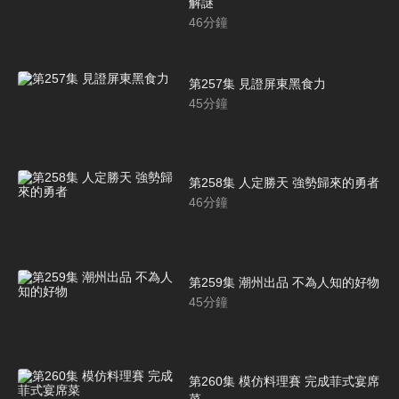
解謎
46
分鐘
第257集 見證屏東黑食力
45
分鐘
第258集 人定勝天 強勢歸來的勇者
46
分鐘
第259集 潮州出品 不為人知的好物
45
分鐘
第260集 模仿料理賽 完成菲式宴席
菜