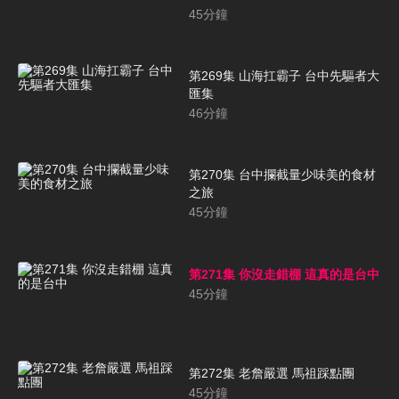
45
分鐘
第269集 山海扛霸子 台中先驅者大
匯集
46
分鐘
第270集 台中攔截量少味美的食材
之旅
45
分鐘
第271集 你沒走錯棚 這真的是台中
45
分鐘
第272集 老詹嚴選 馬祖踩點團
45
分鐘