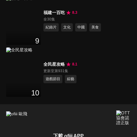
福建一百吃
8.3
全30集
紀錄片
文化
中國
美食
9
全民星攻略
8.1
更新至第931集
遊戲節目
綜藝
10
下載 ofiii APP