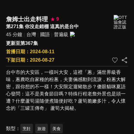
詹姆士出走料理
9
第271集 你沒走錯棚 這真的是台中
45 分鐘
台灣
國語
普遍級
更新至第367集
首播日期：2024-08-11
下架日期：2026-08-27
台中市的大安區，一樣叫大安，這裡「蔥」滿世界級香
味，蔥農吃自家種的粉蔥，夫妻倆感動到流淚，粉蔥大解
密，跟你想的不一樣！大安限定遛豬散步？傻眼貓咪夏語
心發問：這不是美食節目嗎？特殊行程老詹外景也是頭一
遭？什麼蘆筍湯隨便煮隨便好吃？蘆筍脆嫩多汁，令人懷
念的「三罐王傳奇」 蘆筍大揭秘。
類型
烹飪
旅遊
美食