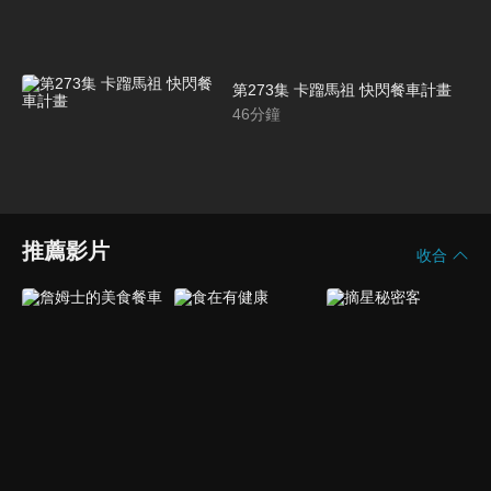
第273集 卡蹓馬祖 快閃餐車計畫
46
分鐘
推薦影片
收合